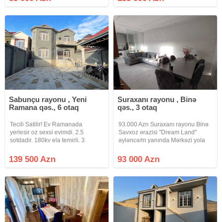
avtomobil rahatlıqla daxil ola bilir.
mənzil satılır. Mənzil 4 mərtəbəli
Yoldan cəmi 150 metr
binanın 4-cü
Sabunçu rayonu , Yeni
Suraxanı rayonu , Binə
Ramana qəs., 6 otaq
qəs., 3 otaq
Tecili Satilir! Ev Ramanada
93.000 Azn Suraxanı rayonu Binə
yerlesir oz sexsi evimdi. 2.5
Savxoz ərazisi "Dream Land"
sotdadir. 180kv ela temirli. 3
əyləncə/m yanında Mərkəzi yola
yerden kemer atilib ve mertebe
yaxın Torpaq sahəsi: 1.4 kv.m Tikili
arasi monalit edilib mekteb bagca
sahəsi: 70 kv.m Otaq sayı: 3 ot
139 500 Azn
93 000 Azn
evin duz yaninda. araz ve
Sənəd Çıxarış ( kupça). Evində
tamstore evin duz yaninda. yeri
torpağında
cox