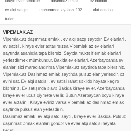
kiraye evler sebailde
dasinmaz emlak
ev elanlari
ev alqi satqisi
məhəmməd xiyabani 192
ələt qəsəbəsi
turlar
VIPEMLAK.AZ
Vipemlak.az daşınmaz əmlak , ev alqı satqı saytıdır. Ev elanlari ,
ev satisi , kiraye evler axtarırsızsa Vipemlak.az ev elanlari
saytında asanlıqla tapa bilərsiz. Saytda müxtəlif emlak elanlari
yerlesdirmek mümkündür. Bakida ev elanlari, Azerbaycanda ev
elanlari sizi maraqlandirirsa Vipemlak.az saytinda tapa bilersiniz.
Vipemlak.az Dasinmaz emlak saytinda pulsuz elan yerlesdir, oz
evini sat. Ev alqi satqisi , ev satisi rahat şəkildə həyata keçirə
bilərsiniz. Ev satışında əlavə Bakida kiraye evler, Azerbaycanda
kiraye evler ucuz qiymete verilir. Butun Azerbaycan boyu kiraye
evler axtarin . Kiraye eviniz varsa Vipemlak.az dasinmaz emlak
saytinda pulsuz elan yerlesdirin.
Dasinmaz emlak, ev alqi satqi sayti , kiraye evler Bakida. Pulsuz
daşınmaz əmlak elanları göndər ve evler alqi satqisi heyata
keçirt.