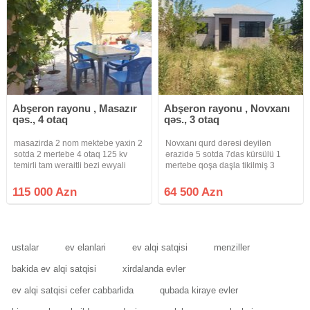
Abşeron rayonu , Masazır
Abşeron rayonu , Novxanı
qəs., 4 otaq
qəs., 3 otaq
masazirda 2 nom mektebe yaxin 2
Novxanı qurd dərəsi deyilən
sotda 2 mertebe 4 otaq 125 kv
ərazidə 5 sotda 7das kürsülü 1
temirli tam weraitli bezi ewyali
mertebe qoşa daşla tikilmiş 3
heyetli ev satilir torpaq yawayiw
otaqlı təmirli bağ evi satılır çıxarısli
kupca
kupca var kamunaları var havası
115 000 Azn
64 500 Azn
super bağın qarşısı asfalt yol
marşrut xətti bağın
ustalar
ev elanlari
ev alqi satqisi
menziller
bakida ev alqi satqisi
xirdalanda evler
ev alqi satqisi cefer cabbarlida
qubada kiraye evler