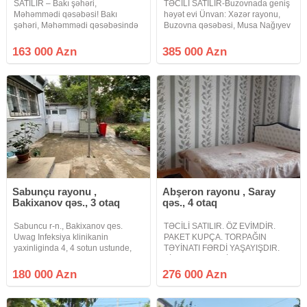
SATILIR – Bakı şəhəri,
TƏCİLİ SATILIR-Buzovnada geniş
Məhəmmədi qəsəbəsi! Bakı
həyət evi Ünvan: Xəzər rayonu,
şəhəri, Məhəmmədi qəsəbəsində
Buzovna qəsəbəsi, Musa Nağıyev
yerləşən, 3 sot torpaq sahəsində
küçəsi. Torpaq sahəsi: 10 sot Ev
tikilmiş tam şəraitli 2 mərtəbəli, 6
sahəsi: 240 kv.m Ev: 2 mərtəbəli
163 000 Azn
385 000 Azn
otaqlı fərdi yaşayış evi satışa
həyət evi Mərtəbələrarası örtük:
çıxarılıb. Ev haqqında: 3 sot
monolit beton. Evin
Sabunçu rayonu ,
Abşeron rayonu , Saray
Bakixanov qəs., 3 otaq
qəs., 4 otaq
Sabuncu r-n., Bakixanov qes.
TƏCİLİ SATILIR. ÖZ EVİMDİR.
Uwag Infeksiya klinikanin
PAKET KUPÇA. TORPAĞIN
yaxinliginda 4, 4 sotun ustunde,
TƏYİNATI FƏRDİ YAŞAYIŞDIR.
sahesi 100 kv.m., ela temirli 3
BİR BAŞA QEYDİYYAT.
otagli amerikanka layiheli heyet
Dəyərindən aşağı qiymətə. 20
180 000 Azn
276 000 Azn
evi satilir.Sened-Cixariw eve. 2 sot
Yanvar metrosuna 15 dəqiqəlik
elave almag mumkundu.Butun
məsafədə 10 sotun içində 6 daş
kürsülü tam təmirli 4 otaq ev