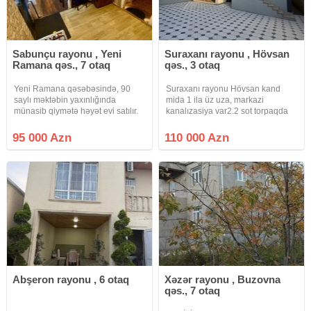
Sabunçu rayonu , Yeni
Suraxanı rayonu , Hövsan
Ramana qəs., 7 otaq
qəs., 3 otaq
Yeni Ramana qəsəbəsində, 90
Suraxanı rayonu Hövsan kand
saylı məktəbin yaxınlığında
mida 1 ila üz uza, markazi
münasib qiymətə həyət evi satılır.
kanalızasiya var2.2 sot torpaqda
Ev orta təmirlidir və yerləşmə
14 daş kürsüda, altı qaraj va
baxımından çox əlverişli
birinci martabada normal otaqlar
95 000 Azn
110 000 Azn
ərazidədir. Yaxınlıqda məktəb,
sanuzel var, yuxarıda 3 otaq 120
marketlər, bağça və idman zalı
kv otaqların sahasi, yüksak
yerləşir.
Abşeron rayonu , 6 otaq
Xəzər rayonu , Buzovna
qəs., 7 otaq