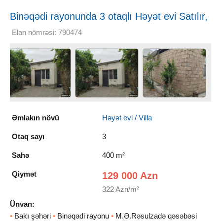
Binəqədi rayonunda 3 otaqlı Həyət evi Satılır,
400 m²
Elan nömrəsi: 790474
Əmlakın növü
Həyət evi / Villa
Otaq sayı
3
Sahə
400 m²
Qiymət
129 000 Azn
322 Azn/m²
Ünvan:
•
Bakı şəhəri
•
Binəqədi rayonu
•
M.Ə.Rəsulzadə qəsəbəsi