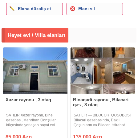
Elana düzəliş et
Elanı sil
Həyət evi / Villa elanları
Xəzər rayonu , 3 otaq
Binəqədi rayonu , Biləcəri
qəs., 3 otaq
SATILIR Xəzər rayonu, Binə
SATILIR — BİLƏCƏRİ QƏSƏBƏSİ
qəsəbəsi, Mehriban Qonşular
Biləcəri qəsəbəsində, Daxili
küçəsində yerləşən həyət evi
Qoşunların və Biləcəri İstirahət
satılır. Ev haqqında: 1.5 sot torpaq
Mərkəzinin yaxınlığında yerləşən
sahəsində yerləşir. Həyətə 1
yeni tikili binada 3 otaqlı, 80 m²
85 000 Azn
135 000 Azn