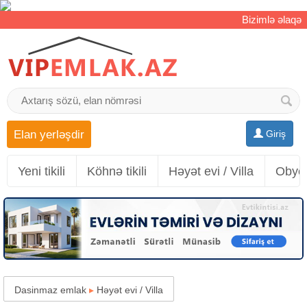
Bizimlə əlaqə
Elan yerləşdir
Giriş
Yeni tikili
Köhnə tikili
Həyət evi / Villa
Obyek
Dasinmaz emlak
▸
Həyət evi / Villa