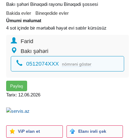
Bakı şəhəri Binəqədi rayonu Binəqədi şossesi
Bakida evler
Bineqedide evler
Ümumi məlumat
4 sot içinde bir mərtəbəli həyət evi satılır kürsüsüz
Farid
Bakı şəhəri
0512074XXX
nömrəni göstər
Paylaş
Tarix: 12.06.2026
ViP elan et
Elanı irəli çək