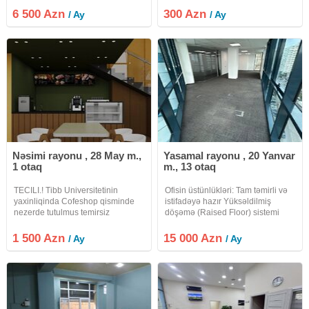
hissəyə bölüb vermək
yerləşir.lift var.7/24 açıqdır. sanitar
6 500 Azn
300 Azn
/ Ay
/ Ay
mümkündür. Minumum kv 500kv
qovşaq hər bir otaqda var. Su, işıq,
veriləcək. Təxmini 20 sota yaxın
istilik qiymətə daxildir
həyəti vardır
Nəsimi rayonu , 28 May m.,
Yasamal rayonu , 20 Yanvar
1 otaq
m., 13 otaq
TECILI.! Tibb Universitetinin
Ofisin üstünlükləri: Tam təmirli və
yaxinliqinda Cofeshop qisminde
istifadəyə hazır Yüksəldilmiş
nezerde tutulmus temirsiz
döşəmə (Raised Floor) sistemi
OBYEKT icareye verilir obyekt
Geniş və işıqlı iş sahəsi Bütün
YOLKENARIDIR icerisi 2
kommunikasiya xətləri mövcuddur
1 500 Azn
15 000 Azn
/ Ay
/ Ay
mertebeye bolunub ve temir isleri
Fəaliyyətə dərhal başlamaq
musterinin zovqune uygun
imkanı Biznes
gorulub tehvil