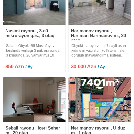
Nəsimi rayonu , 3-cü
Nərimanov rayonu ,
mikrorayon qəs., 3 otaq
Nəriman Nərimanov m., 20
otaq
Salam, Obyekt Əli Mustafayev
Obyekt icareye verilir 7 sayli asan
tərəfində yerləşir 3 mikrorayonda,
xidmetin yaxinliqi, 70% temir isleri
3 kruqunda. 20 yanvar m/s 10
gorulub (havalandirma sistemi,
deqiqe yaxınlığında yerləşir.
lifti, parkovkasi, 1ci mertebe tam
Obyekt 115 m², orta təmirlidir. Su,
temirli) 2000 kv.m Mertebe: 5/5
850 Azn
30 000 Azn
/ Ay
/ Ay
İşıq, kondisioner sistemi, sanitar
Qiymət: 30000AZN Xidmət haqqı:
qovşağı ilə təmin edilib.
30%
Səbail rayonu , İçəri Şəhər
Nərimanov rayonu , Ulduz
m., 20 otaq
m., 1 otaq