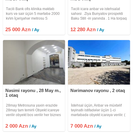
Təcili Bank ofis klinika məktəb
Təcili icarə anbar və istehsalat
kurs və sair üçün 5 mərtəbə 2000
sahəsi . Ziya Bunyatov prospekti
kv\m İçərişəhər metrosu S
Baku Still -in yanında . 1 Ha torpaq
Rüstəmov. 20 Axundov bağının
sahəsində 1228 anbar və
yanı. Oriinal dizayn əla təmir.
istehsalat sahəsi 13 müxtəlif
25 000 Azn
12 280 Azn
/ Ay
/ Ay
İsitmə soyutma və havalandırılma
ölçüdə anbar Hündürlük 5.2-7.2
yanğından mühafizə sistemləri
metr arası dəyişir. 30 yük
Nəsimi rayonu , 28 May m.,
Nərimanov rayonu , 2 otaq
1 otaq
28may Metrosuna yaxin erazide
İstehsal üçün, Anbar və müxtəlif
28may tam temirli Obyekt icareye
təyinatlı istifadələr üçün 1-ci
verilir obyekt bos verilir her biznes
mərtəbədə obyekt icarəyə verilir. (
sahesi ucun elverislidir.elave
Hündürlüyü 9-11 metr arası dəyişir
metex yeri ve sanitar qovsagi
) 1200 kv.m + 100 kv.m Ofis
2 000 Azn
7 000 Azn
/ Ay
/ Ay
var.Emlak sahibi
otaqları , mətbəxi, yemək otağı və