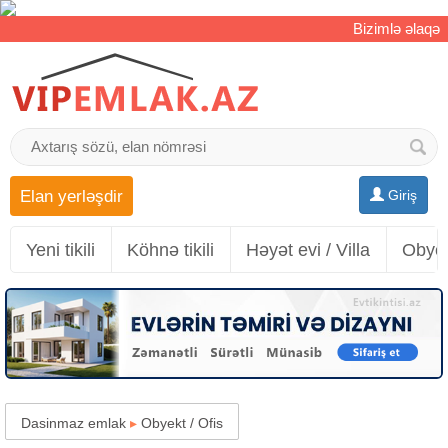
Bizimlə əlaqə
Elan yerləşdir
Giriş
Yeni tikili
Köhnə tikili
Həyət evi / Villa
Obyek
Dasinmaz emlak
▸
Obyekt / Ofis