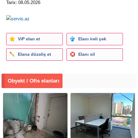
Tarix: 08.05.2026
Əlaqə tel: 0 7 0 9 7 7 0 1 0 4 (Zəng və Whatsapp aktiv)
ViP elan et
Elanı irəli çək
Elana düzəliş et
Elanı sil
Obyekt / Ofis elanları