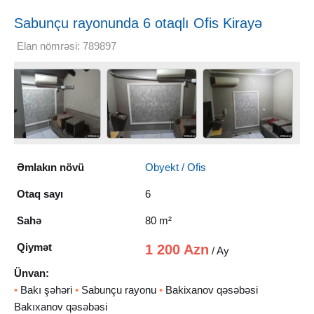
Sabunçu rayonunda 6 otaqlı Ofis Kirayə
verilir, 80 m²
Elan nömrəsi: 789897
Əmlakın növü
Obyekt / Ofis
Otaq sayı
6
Sahə
80 m²
Qiymət
1 200 Azn
/ Ay
Ünvan:
•
Bakı şəhəri
•
Sabunçu rayonu
•
Bakixanov qəsəbəsi
Bakıxanov qəsəbəsi