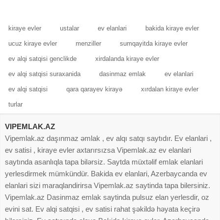
ayrıca sanitar
kiraye evler
ustalar
ev elanlari
bakida kiraye evler
ucuz kiraye evler
menziller
sumqayitda kiraye evler
ev alqi satqisi genclikde
xirdalanda kiraye evler
ev alqi satqisi suraxanida
dasinmaz emlak
ev elanlari
ev alqi satqisi
qara qarayev kirayə
xırdalan kiraye evler
turlar
VIPEMLAK.AZ
Vipemlak.az daşınmaz əmlak , ev alqı satqı saytıdır. Ev elanlari ,
ev satisi , kiraye evler axtarırsızsa Vipemlak.az ev elanlari
saytında asanlıqla tapa bilərsiz. Saytda müxtəlif emlak elanlari
yerlesdirmek mümkündür. Bakida ev elanlari, Azerbaycanda ev
elanlari sizi maraqlandirirsa Vipemlak.az saytinda tapa bilersiniz.
Vipemlak.az Dasinmaz emlak saytinda pulsuz elan yerlesdir, oz
evini sat. Ev alqi satqisi , ev satisi rahat şəkildə həyata keçirə