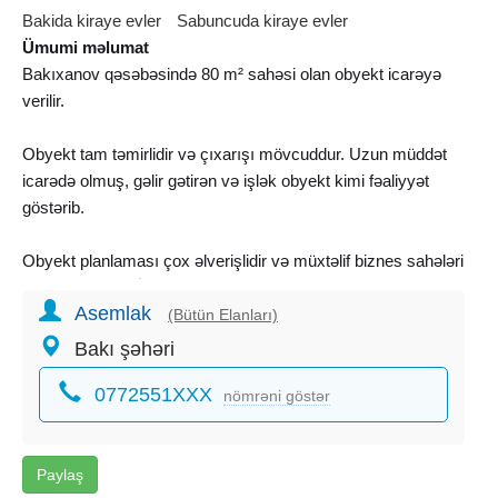
Bakida kiraye evler
Sabuncuda kiraye evler
Ümumi məlumat
Bakıxanov qəsəbəsində 80 m² sahəsi olan obyekt icarəyə
verilir.
Obyekt tam təmirlidir və çıxarışı mövcuddur. Uzun müddət
icarədə olmuş, gəlir gətirən və işlək obyekt kimi fəaliyyət
göstərib.
Obyekt planlaması çox əlverişlidir və müxtəlif biznes sahələri
üçün uyğundur. İçərisində 5 kabinet, foye-resepsiya hissəsi,
Asemlak
mətbəx, həmçinin arxa blokdan ayrıca giriş qapısı
(Bütün Elanları)
mövcuddur. Bu da həm müştəri axını, həm də personal
Bakı şəhəri
istifadəsi üçün rahatlıq yaradır.
0772551XXX
nömrəni göstər
Gözəllik mərkəzi, mini klinika, stomatoloji kabinet, ofis və
digər kommersiya fəaliyyətləri üçün ideal seçimdir.
KOD:6800
Paylaş