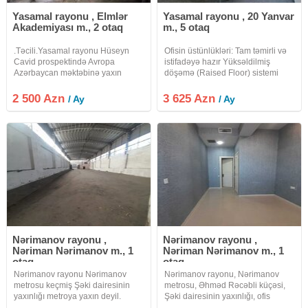
Yasamal rayonu , Elmlər
Yasamal rayonu , 20 Yanvar
Akademiyası m., 2 otaq
m., 5 otaq
.Təcili.Yasamal rayonu Hüseyn
Ofisin üstünlükləri: Tam təmirli və
Cavid prospektində Avropa
istifadəyə hazır Yüksəldilmiş
Azərbaycan məktəbinə yaxın
döşəmə (Raised Floor) sistemi
Zərifə Əliyeva Litseyinin
Geniş və işıqlı iş sahəsi Bütün
yaxınlığında 5\1-ci mərtəbəsində 2
kommunikasiya xətləri mövcuddur
2 500 Azn
3 625 Azn
/ Ay
/ Ay
otağlı ümumi sahəsi 65 kv olan
Fəaliyyətə dərhal başlamaq
təmirsiz Obyekt icarəyə verilir.Qaz
imkanı Biznes
Su İşıq
Nərimanov rayonu ,
Nərimanov rayonu ,
Nəriman Nərimanov m., 1
Nəriman Nərimanov m., 1
otaq
otaq
Nərimanov rayonu Nərimanov
Nərimanov rayonu, Nərimanov
metrosu keçmiş Şəki dairesinin
metrosu, Əhməd Rəcəbli küçəsi,
yaxınlığı metroya yaxın deyil.
Şəki dairesinin yaxınlığı, ofis
Obyekt ayrı tikili 1170kv-dır. 2
plazanın orta mərtəbəsidə