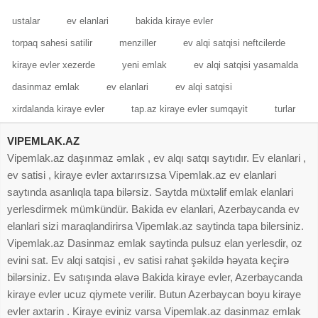
ustalar
ev elanlari
bakida kiraye evler
torpaq sahesi satilir
menziller
ev alqi satqisi neftcilerde
kiraye evler xezerde
yeni emlak
ev alqi satqisi yasamalda
dasinmaz emlak
ev elanlari
ev alqi satqisi
xirdalanda kiraye evler
tap.az kiraye evler sumqayit
turlar
VIPEMLAK.AZ
Vipemlak.az daşınmaz əmlak , ev alqı satqı saytıdır. Ev elanlari ,
ev satisi , kiraye evler axtarırsızsa Vipemlak.az ev elanlari
saytında asanlıqla tapa bilərsiz. Saytda müxtəlif emlak elanlari
yerlesdirmek mümkündür. Bakida ev elanlari, Azerbaycanda ev
elanlari sizi maraqlandirirsa Vipemlak.az saytinda tapa bilersiniz.
Vipemlak.az Dasinmaz emlak saytinda pulsuz elan yerlesdir, oz
evini sat. Ev alqi satqisi , ev satisi rahat şəkildə həyata keçirə
bilərsiniz. Ev satışında əlavə Bakida kiraye evler, Azerbaycanda
kiraye evler ucuz qiymete verilir. Butun Azerbaycan boyu kiraye
evler axtarin . Kiraye eviniz varsa Vipemlak.az dasinmaz emlak