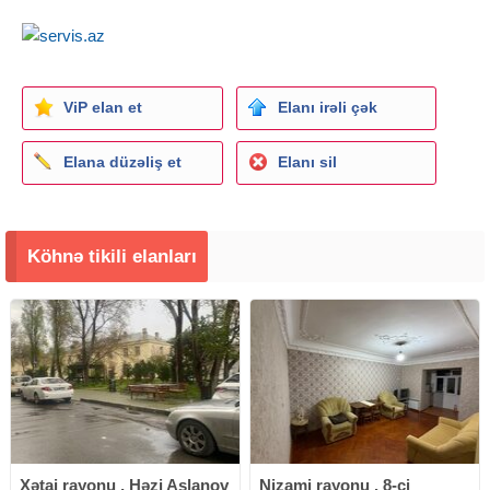
ViP elan et
Elanı irəli çək
Elana düzəliş et
Elanı sil
Köhnə tikili elanları
Xətai rayonu , Həzi Aslanov
Nizami rayonu , 8-ci