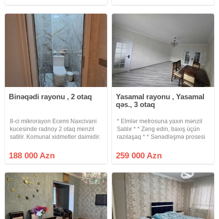
yerləşən *qanuni 2 otaqlı mənzil
köhnə tikili (Xruşofka) * Otaq Sayı :
satılır*. • Sahə: 55 kv.m
3 otaqlı *
Binəqədi rayonu , 2 otaq
Yasamal rayonu , Yasamal
qəs., 3 otaq
8-ci mikrorayon Ecemi Naxcivani
* Elmlər metrosuna yaxın mənzil
kucesinde radnoy 2 otaq menzil
Satılır * * Zəng edin, baxış üçün
satilir. Komunal xidmetler daimidir.
razılaşaq * * Sənədləşmə prosesi
Bina 1991-ci ilde tehvil verilib,
tam qanuni və şəffaf şəkildə
hem yuk lifti hem sernisin lifti var.
aparılır * * Binanın tipi : köhnə tikili
188 000 Azn
259 000 Azn
Binanin qarsisinda 276 nomreli
* Otaq Sayı : 3 otaqlı * Mərtəbə :
mekteb,
9\4 *