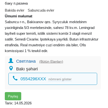
баку п.разина
Bakida evler
Sabuncuda evler
Ümumi məlumat
Sabuncu r-n., Bakixanov qes. Syryculuk mektebinm
yaxinliginda 5/3 mertebesinde, sahesi 78 kv.m. Leningrad
layiheli super temirli, istilik sistemi kombi 3 otagli menzil
satilir. Senedi Cixariw. Ipotekaya yayrlidi. Butun infrastruktur
etrafinda. Real muwtreiye cuzi endirim ola biler, Ofis
komissiyasi 1 % tewkil edir.
Светлана
(Bütün Elanları)
Bakı şəhəri
0554296XXX
nömrəni göstər
Paylaş
Tarix: 14.05.2026