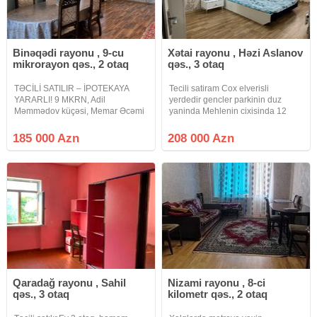
Binəqədi rayonu , 9-cu
Xətai rayonu , Həzi Aslanov
mikrorayon qəs., 2 otaq
qəs., 3 otaq
TƏCİLİ SATILIR – İPOTEKAYA
Tecili satiram Cox elverisli
YARARLI! 9 MKRN, Adil
yerdedir gencler parkinin duz
Məmmədov küçəsi, Memar Əcəmi
yaninda Mehlenin cixisinda 12
m/st yaxınlığında Leninqrad
nomreli avtobus dayanacagi Hezi
layihəli binada Qanuni 2 otaqlı
aslanov metrosuna ayaqnan 7 8
185 000 Azn
208 000 Azn
mənzil satılır Mərtəbə: 9/7 – LİFTLİ
deyqe Raboci prospekte 3 4
BİNA Ümumi sahə: 65 kv.m Təmiz,
deyqe Xetai polis bolmesinden
asagi
Qaradağ rayonu , Sahil
Nizami rayonu , 8-ci
qəs., 3 otaq
kilometr qəs., 2 otaq