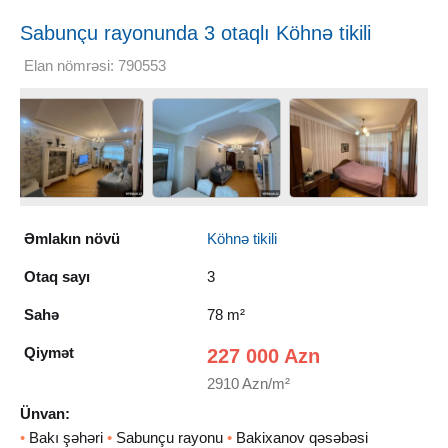
Sabunçu rayonunda 3 otaqlı Köhnə tikili
Satılır, 78 m²
Elan nömrəsi: 790553
Əmlakın növü
Köhnə tikili
Otaq sayı
3
Sahə
78 m²
Qiymət
227 000 Azn
2910 Azn/m²
Ünvan:
•
Bakı şəhəri
•
Sabunçu rayonu
•
Bakixanov qəsəbəsi