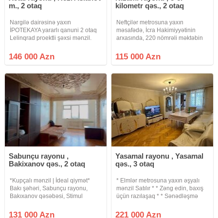
m., 2 otaq
kilometr qəs., 2 otaq
Nargilə dairəsinə yaxın
Neftçilər metrosuna yaxın
İPOTEKAYA yararlı qanuni 2 otaq
məsafədə, İcra Hakimiyyətinin
Lelinqrad proektli şəxsi mənzil.
arxasında, 220 nömrəli məktəbin
Mənzildə həm mərkəzi istilik həm
yanında 5 mərtəbəli binanın 3-cü
kombi, ehtiyat su çəni kondisioner
mərtəbəsində orta blokda
146 000 Azn
115 000 Azn
mətbəx mebeli və s var. Şəxsi
yerləşən 1 otaqdan 2 otağa
mənzilimdir real alıcıya
düzəldilmiş mənzil əşyalarıyla
birlikdə təcili
Sabunçu rayonu ,
Yasamal rayonu , Yasamal
Bakixanov qəs., 2 otaq
qəs., 3 otaq
*Kupçalı mənzil | İdeal qiymət*
* Elmlər metrosuna yaxın əşyalı
Bakı şəhəri, Sabunçu rayonu,
mənzil Satılır * * Zəng edin, baxış
Bakıxanov qəsəbəsi, Stimul
üçün razılaşaq * * Sənədləşmə
Hospital yaxınlığında 5 mərtəbəli
prosesi tam qanuni və şəffaf
daş binanın 5-ci mərtəbəsində
şəkildə aparılır * * Binanın tipi :
131 000 Azn
221 000 Azn