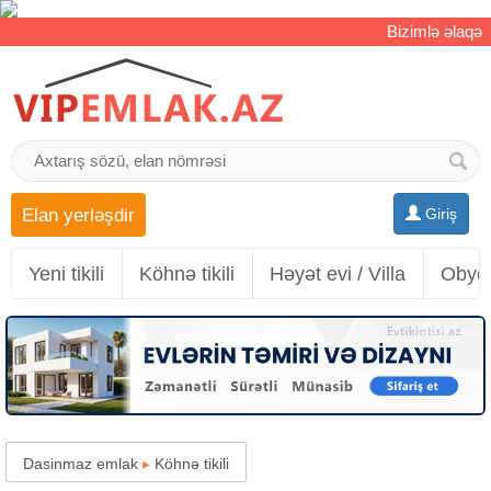
Bizimlə əlaqə
Elan yerləşdir
Giriş
Yeni tikili
Köhnə tikili
Həyət evi / Villa
Obyek
Dasinmaz emlak
▸
Köhnə tikili