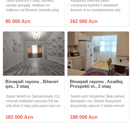
Təcili satılır.Ev 3 otaq, hamam,
Xalqlarda metroya yaxin
sanitar qovşağı, mətbəxi və
Leninqrad layiheli 5 mərtəbəli
balkonu var.Binanın önündə artıq
binanın 4-cu mərtəbəsində orta
əşyaları yığmaq üçün tikili ərazisi
blokda 2 otaqlı esyali mənzil
var.Dənizə çox yaxın məsafədə
satılır.İstilik sistemi mərkəzidir.
85 000 Azn
162 000 Azn
yerləşir.Qarşısında avtobus
dayanacağı var.
Binəqədi rayonu , Biləcəri
Binəqədi rayonu , Azadlıq
qəs., 3 otaq
Prospekti m., 2 otaq
Super təmirli ev Şamaxnkada 211
Salam əziz müştərilər. Bakı şəhəri,
nömrəli məktəbin yanında 5/3 də
Binəqədi r-nu, Əcəmi Naxçıvani
orta blok 3 otaq yola yaxın olan ev
küçəsində, qanuni 2 otaqlı mənzil
təcli satlır qiymətdə razılaşmaq
satılır. Mənzil dövlət ipotekasına
olar isdənlən vaxt baxmaq olar
yararlıdır. Mənzildə su işıq
183 000 Azn
188 000 Azn
ciraq əmlak kanalına abunə olun
daimidir. Binada qaz yoxdur, bütün
bütün vidyalar sizə
işlər elektrik ilə