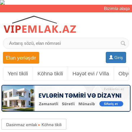
Bizimlə əlaqə
Elan yerləşdir
Giriş
Yeni tikili
Köhnə tikili
Həyət evi / Villa
Obyek
Dasinmaz emlak
▸
Köhnə tikili