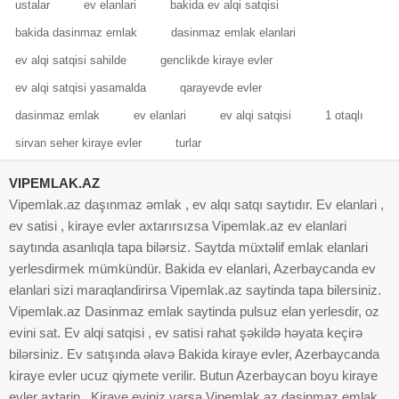
ustalar
ev elanlari
bakida ev alqi satqisi
bakida dasinmaz emlak
dasinmaz emlak elanlari
ev alqi satqisi sahilde
genclikde kiraye evler
ev alqi satqisi yasamalda
qarayevde evler
dasinmaz emlak
ev elanlari
ev alqi satqisi
1 otaqlı
sirvan seher kiraye evler
turlar
VIPEMLAK.AZ
Vipemlak.az daşınmaz əmlak , ev alqı satqı saytıdır. Ev elanlari ,
ev satisi , kiraye evler axtarırsızsa Vipemlak.az ev elanlari
saytında asanlıqla tapa bilərsiz. Saytda müxtəlif emlak elanlari
yerlesdirmek mümkündür. Bakida ev elanlari, Azerbaycanda ev
elanlari sizi maraqlandirirsa Vipemlak.az saytinda tapa bilersiniz.
Vipemlak.az Dasinmaz emlak saytinda pulsuz elan yerlesdir, oz
evini sat. Ev alqi satqisi , ev satisi rahat şəkildə həyata keçirə
bilərsiniz. Ev satışında əlavə Bakida kiraye evler, Azerbaycanda
kiraye evler ucuz qiymete verilir. Butun Azerbaycan boyu kiraye
evler axtarin . Kiraye eviniz varsa Vipemlak.az dasinmaz emlak