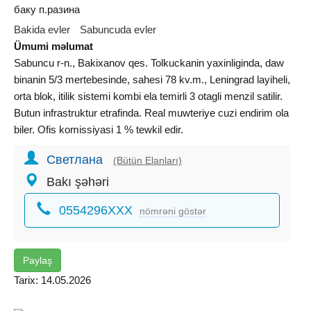
баку п.разина
Bakida evler
Sabuncuda evler
Ümumi məlumat
Sabuncu r-n., Bakixanov qes. Tolkuckanin yaxinliginda, daw
binanin 5/3 mertebesinde, sahesi 78 kv.m., Leningrad layiheli,
orta blok, itilik sistemi kombi ela temirli 3 otagli menzil satilir.
Butun infrastruktur etrafinda. Real muwteriye cuzi endirim ola
biler. Ofis komissiyasi 1 % tewkil edir.
Светлана
(Bütün Elanları)
Bakı şəhəri
0554296XXX
nömrəni göstər
Paylaş
Tarix: 14.05.2026