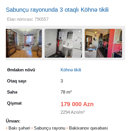
Sabunçu rayonunda 3 otaqlı Köhnə tikili
Satılır, 78 m²
Elan nömrəsi: 790557
Əmlakın növü
Köhnə tikili
Otaq sayı
3
Sahə
78 m²
Qiymət
179 000 Azn
2294 Azn/m²
Ünvan:
•
Bakı şəhəri
•
Sabunçu rayonu
•
Bakixanov qəsəbəsi