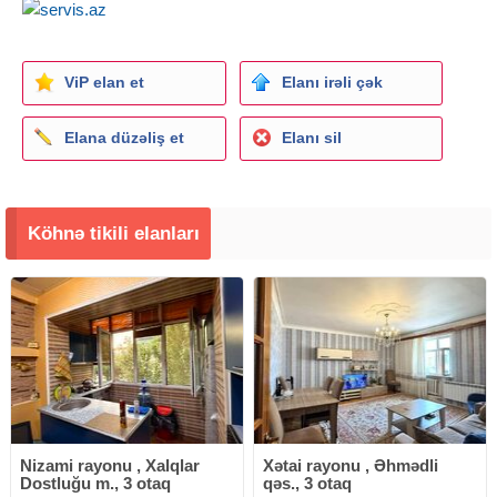
ViP elan et
Elanı irəli çək
Elana düzəliş et
Elanı sil
Köhnə tikili elanları
Nizami rayonu , Xalqlar
Xətai rayonu , Əhmədli
Dostluğu m., 3 otaq
qəs., 3 otaq