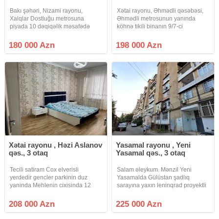
Bakı şəhəri, Nizami rayonu,
Xətai rayonu, Əhmədli qəsəbəsi,
Xalqlar Dostluğu metrosuna
Əhmədli metrosunun yanında
piyada 10 dəqiqəlik məsafədə
köhnə tikili binanın 9/7-ci
yerləşən 9 mərtəbəli Leninqrad
mərətbəsində yerləşən, ümumi
layihəli binanın 2-ci mərtəbəsində
sahəsu 85 KV/M olan,
180 000 Azn
198 000 Azn
sahəsi 65 kv.m. olan 2 otaqdan 3
EKSPEREMENTAL lahiyyəli
otağa düzəlmə mənzil satılır.
təmirli 3 otaqlı mənzil satılır.
Binanın ətrafında market
Xətai rayonu , Həzi Aslanov
Yasamal rayonu , Yeni
qəs., 3 otaq
Yasamal qəs., 3 otaq
Tecili satiram Cox elverisli
Salam əleykum. Mənzil Yeni
yerdedir gencler parkinin duz
Yasamalda Gülüstan şadlıq
yaninda Mehlenin cixisinda 12
sarayına yaxın leninqrad proyektli
nomreli avtobus dayanacagi Hezi
binanin, 9/7-cü mərtəbəsində
aslanov metrosuna ayaqnan 7 8
yerləşir. Qanuni 3 otaq 80kv.m,
208 000 Azn
225 000 Azn
deyqe Raboci prospekte 3 4
super təmirlidir. Sənədlər tam
deyqe Xetai polis bolmesinden
qaydasındadır kupçası var.