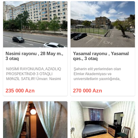
asagi
İpotekaya
Nəsimi rayonu , 28 May m.,
Yasamal rayonu , Yasamal
3 otaq
qəs., 3 otaq
NƏSİMİ RAYONUNDA, AZADLIQ
Şəhərin elit yerlərindən olan
PROSPEKTİNDƏ 3 OTAQLI
Elmlər Akademiyası və
MƏNZİL SATILIR! Ünvan: Nəsimi
universitetlərin yaxınlığında,
rayonu, Azadlıq prospekti 140
Hüseyn Cavid pr.də Space TV ilə
Bina tipi: Stalinka lahiyəsi (5
üzbəüz stalinka layihəli binada,
235 000 Azn
270 000 Azn
mərtəbəli möhkəm daş bina)
əlavə 20 kv.m artırması olan, 2dən
Mərtəbə: 3 / 5 (Ən ideal orta
3 otağa düzəlmə, yelçəkən mənzil
mərtəbə!)