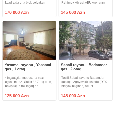
kvadratda orta blok yelçəkən
Rəhimov küçəsi, ABU Arenanın
əşyalı 600 azn kirayədə qanuni 2
qarşısında yerləşən 9 mərtəbəli
otaqlı əla təmirli mənzil satılır. Yola
Leninqrad layihəli binanın 4-cü
176 000 Azn
145 000 Azn
baxan bina orta blok.
mərtəbəsində sahəsi 90 kv.m olan
Abadlaşdrılmış həyətdə uşaq oyun
qanuni 3 otaqlı mənzil satılır.
Yasamal rayonu , Yasamal
Səbail rayonu , Badamdar
qəs., 1 otaq
qəs., 2 otaq
* İnşaatçılar metrosuna yaxın
Təcili.Səbail rayonu Badamdar
əşyalı mənzil Satılır * * Zəng edin,
qəs.İqor Agayev kücəsində (DTX-
baxış üçün razılaşaq * *
nin yaxınlıgında) 5\1-ci
Sənədləşmə prosesi tam qanuni
mərtəbəsində təmirli 2 otaqlı
və şəffaf şəkildə aparılır * *
mənzil+6kv artırması olan mənzil
125 000 Azn
145 000 Azn
Binanın tipi : köhnə tikili (Xruşofka)
Təcili satılır.Su işıq qaz daimidir
* Otaq Sayı : 1 otaqlı
istilik sistemi mərkəzidir dölət