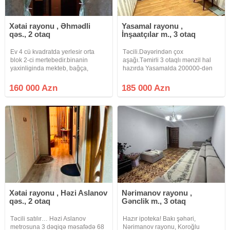
Xətai rayonu , Əhmədli
Yasamal rayonu ,
qəs., 2 otaq
İnşaatçılar m., 3 otaq
Ev 4 cü kvadratda yerlesir orta
Təcili.Dəyərindən çox
blok 2-ci mertebedir.binanin
aşağı.Təmirli 3 otaqlı mənzil hal
yaxinliginda mekteb, bağça,
hazırda Yasamalda 200000-dən
market və s. iaşə obyektləri
yuxarı satılır Təcili pul lazım
var.binanin səliqəli abad həyəti
oldugu ücün bu qiymətə
160 000 Azn
185 000 Azn
futbol meydancasi var.evin
satılır.Yasamal rayonu Abbas
penceresinin 1 i heyete digeri
Mirzə Şərifzadə kücəsində
əsas yola
İnşaatcılar metrosunun
Xətai rayonu , Həzi Aslanov
Nərimanov rayonu ,
qəs., 2 otaq
Gənclik m., 3 otaq
Təcili satılır… Həzi Aslanov
Hazır ipoteka! Bakı şəhəri,
metrosuna 3 dəqiqə məsafədə 68
Nərimanov rayonu, Koroğlu