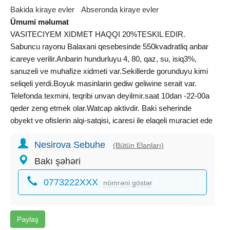
Bakida kiraye evler
Abseronda kiraye evler
Ümumi məlumat
VASITECIYEM XIDMET HAQQI 20%TESKIL EDIR.
Sabuncu rayonu Balaxani qesebesinde 550kvadratliq anbar
icareye verilir.Anbarin hundurluyu 4, 80, qaz, su, isiq3%,
sanuzeli ve muhafize xidmeti var.Sekillerde gorunduyu kimi
seliqeli yerdi.Boyuk masinlarin gediw geliwine serait var.
Telefonda texmini, teqribi unvan deyilmir.saat 10dan -22-00a
qeder zeng etmek olar.Watcap aktivdir. Baki seherinde
obyekt ve ofislerin alqi-satqisi, icaresi ile elaqeli muraciet ede
bilersiz.
Nesirova Sebuhe
(Bütün Elanları)
Bakı şəhəri
0773222XXX
nömrəni göstər
Paylaş