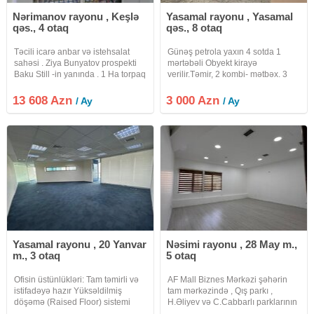
Nərimanov rayonu , Keşlə
Yasamal rayonu , Yasamal
qəs., 4 otaq
qəs., 8 otaq
Təcili icarə anbar və istehsalat
Günəş petrola yaxın 4 sotda 1
sahəsi . Ziya Bunyatov prospekti
mərtəbəli Obyekt kirayə
Baku Still -in yanında . 1 Ha torpaq
verilir.Təmir, 2 kombi- mətbəx. 3
sahəsində 1512 m2 anbar sahəsi
s\q. həyətdə 2s\q. 3 giriş. maşın
icarə təklif olunur.Hündürlük 5.2
saxlamağa yer. otaqlar ayrı.
13 608 Azn
3 000 Azn
/ Ay
/ Ay
metr. 30 yük maşını üçün parkinq
Obyekt baxca-kurs-reabitasiya- və
Döşəmə asfalt
s. yararlıdır.
Yasamal rayonu , 20 Yanvar
Nəsimi rayonu , 28 May m.,
m., 3 otaq
5 otaq
Ofisin üstünlükləri: Tam təmirli və
AF Mall Biznes Mərkəzi şəhərin
istifadəyə hazır Yüksəldilmiş
tam mərkəzində , Qış parkı ,
döşəmə (Raised Floor) sistemi
H.Əliyev və C.Cabbarlı parklarının
Geniş və işıqlı iş sahəsi Bütün
əhatəsində , 28 may , Sahil metro