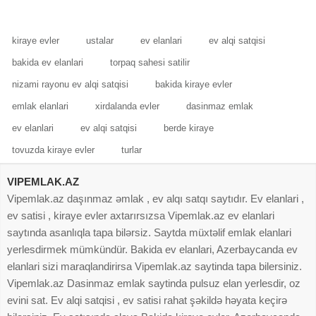
girişi və əsas küçədən
isə ümumidir. Ödəniş
kiraye evler
ustalar
ev elanlari
ev alqi satqisi
bakida ev elanlari
torpaq sahesi satilir
nizami rayonu ev alqi satqisi
bakida kiraye evler
emlak elanlari
xirdalanda evler
dasinmaz emlak
ev elanlari
ev alqi satqisi
berde kiraye
tovuzda kiraye evler
turlar
VIPEMLAK.AZ
Vipemlak.az daşınmaz əmlak , ev alqı satqı saytıdır. Ev elanlari ,
ev satisi , kiraye evler axtarırsızsa Vipemlak.az ev elanlari
saytında asanlıqla tapa bilərsiz. Saytda müxtəlif emlak elanlari
yerlesdirmek mümkündür. Bakida ev elanlari, Azerbaycanda ev
elanlari sizi maraqlandirirsa Vipemlak.az saytinda tapa bilersiniz.
Vipemlak.az Dasinmaz emlak saytinda pulsuz elan yerlesdir, oz
evini sat. Ev alqi satqisi , ev satisi rahat şəkildə həyata keçirə