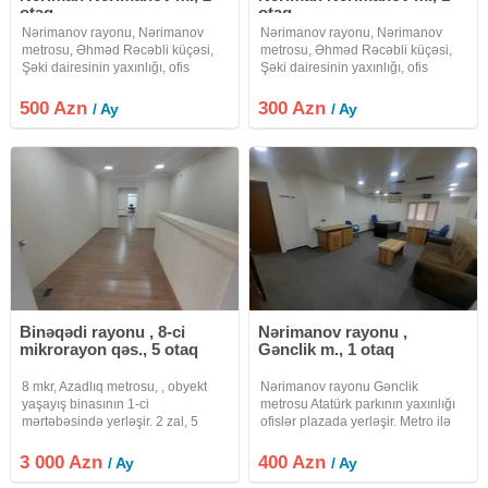
otaq
otaq
Nərimanov rayonu, Nərimanov
Nərimanov rayonu, Nərimanov
metrosu, Əhməd Rəcəbli küçəsi,
metrosu, Əhməd Rəcəbli küçəsi,
Şəki dairesinin yaxınlığı, ofis
Şəki dairesinin yaxınlığı, ofis
plazanın orta mərtəbəsidə
plazanın orta mərtəbəsidə
yerləşir.lift var.giriş çıxış 7/24-dür.
yerləşir.lift var.7/24 açıqdır. sanitar
500 Azn
300 Azn
/ Ay
/ Ay
Qadın, kişi sanitar qovşağı var.
qovşaq hər bir otaqda var. Su, işıq,
Mətbəx ümumidir. Su, işıq,
istilik qiymətə daxildir
Binəqədi rayonu , 8-ci
Nərimanov rayonu ,
mikrorayon qəs., 5 otaq
Gənclik m., 1 otaq
8 mkr, Azadlıq metrosu, , obyekt
Nərimanov rayonu Gənclik
yaşayış binasının 1-ci
metrosu Atatürk parkının yaxınlığı
mərtəbəsində yerləşir. 2 zal, 5
ofislər plazada yerləşir. Metro ilə
otaq, 1 mətbəx, 2 sanitar qovşaq,
məsafəsi 1200metrdir. Metroya
sanitar qovşaqlardan biri müdir
yaxın deyil. 24/7 giriş çıxış vardır.
3 000 Azn
400 Azn
/ Ay
/ Ay
otağındadır. İki qapısı vardır- blok
qadın kişi sanitar qovşaq mətbəx