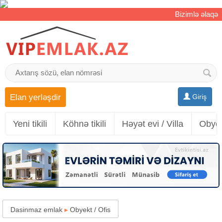
Bizimlə əlaqə
Elan yerləşdir
Giriş
Yeni tikili
Köhnə tikili
Həyət evi / Villa
Obyek
Dasinmaz emlak
▸
Obyekt / Ofis