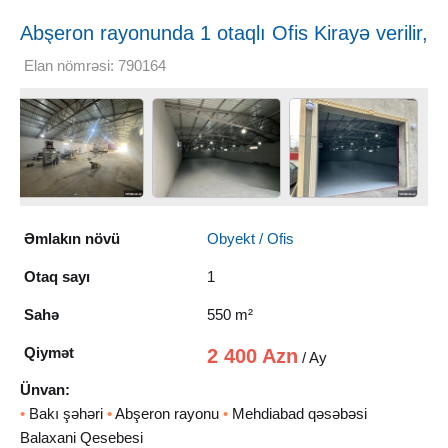
Abşeron rayonunda 1 otaqlı Ofis Kirayə verilir,
550 m²
Elan nömrəsi: 790164
Əmlakın növü
Obyekt / Ofis
Otaq sayı
1
Sahə
550 m²
Qiymət
2 400 Azn
/ Ay
Ünvan:
•
Bakı şəhəri
•
Abşeron rayonu
•
Mehdiabad qəsəbəsi
Balaxani Qesebesi