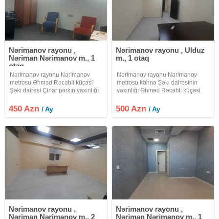
Nərimanov rayonu ,
Nərimanov rayonu , Ulduz
Nəriman Nərimanov m., 1
m., 1 otaq
otaq
Nərimanov rayonu Nərimanov
Nərimanov rayonu Nərimanov
metrosu Əhməd Rəcəbli küçəsi
metrosu köhnə Şəki dairəsinin
Şəki dairəsi Çinar parkın yaxınlığı
yaxınlığı Əhməd Rəcəbli küçəsi
metroya yaxın DEYİL. ofis
ofis plazanın orta mərtəbəsində
plazanın orta mərtəbəsində
yerləşir. Giriş çıxış 7/24-dür.lift var
450 Azn
500 Azn
/ Ay
/ Ay
yerləşir.lift var. otaqda günəş
Yay üçün kondisoner qış üçün isə
düşən pəncərəsi vardır. Giriş çıxış
kombisi vardır. ofis iki
Nərimanov rayonu ,
Nərimanov rayonu ,
Nəriman Nərimanov m., 2
Nəriman Nərimanov m., 1