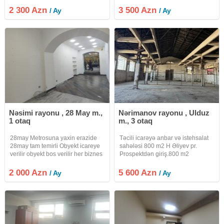
kommunikasiya xətləri mövcuddur
stansiyasının yaxınlığında yerləşir.
2 300 Azn
3 500 Azn
/ Ay
/ Ay
Fəaliyyətə dərhal başlamaq
Biznes mərkəz müasir memarlıq
imkanı Biznes
üslubunda inşa
Nəsimi rayonu , 28 May m.,
Nərimanov rayonu , Ulduz
1 otaq
m., 3 otaq
28may Metrosuna yaxin erazide
Təcili icarəyə anbar və istehsalat
28may tam temirli Obyekt icareye
sahələsi 800 m2 H Əliyev pr.
verilir obyekt bos verilir her biznes
Prospektdən giriş.800 m2
sahesi ucun elverislidir.elave
Hündürlük 7 metr. 10 yük maşını
metex yeri ve sanitar qovsagi
üçün parkinq Döşəmə üzlənmiş
2 000 Azn
5 600 Azn
/ Ay
/ Ay
var.Emlak sahibi
beton divarlar daş tavanlar
profnastil . Bütün ərazi kamera
nəzarəti