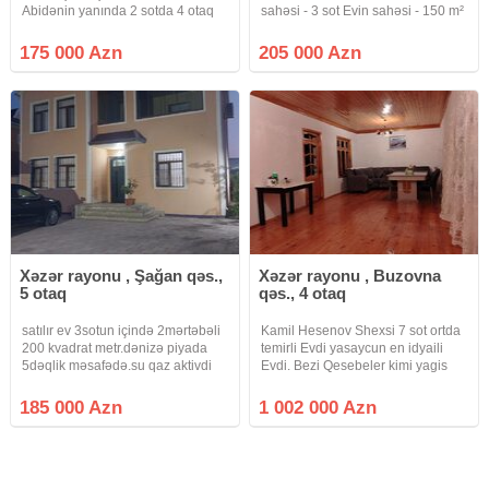
Abidənin yanında 2 sotda 4 otaq
sahəsi - 3 sot Evin sahəsi - 150 m²
yola yaxın olan ev təcli satlır
3 Yataq otaqı ■ Geniş zal Mətbəx
qiymətdə razılaşmaq olar isdənlən
Sanitar qovşaq -2+1 Həyətində
175 000 Azn
205 000 Azn
vaxt baxmaq olar ciraq əmlak
Hovuz, Sanuzeli, Manqalni,
kanalına abunə olun bütün
Bisetkasi,
Xəzər rayonu , Şağan qəs.,
Xəzər rayonu , Buzovna
5 otaq
qəs., 4 otaq
satılır ev 3sotun içində 2mərtəbəli
Kamil Hesenov Shexsi 7 sot ortda
200 kvadrat metr.dənizə piyada
temirli Evdi yasaycun en idyaili
5dəqlik məsafədə.su qaz aktivdi
Evdi. Bezi Qesebeler kimi yagis
daimidi.həyətdə 2ədəd çənidə
yaxanda balotda olmur temiz
var.rahat həyətində 3maşın
havasi ekincun yasayiscun en
185 000 Azn
1 002 000 Azn
saxlamaq olar.mərdəkan şüvəlan
elverilsli yerdi bilen bilir Deqiq
yolunun ustundə asvalta yaxın ele
alicilar narahat elesin.