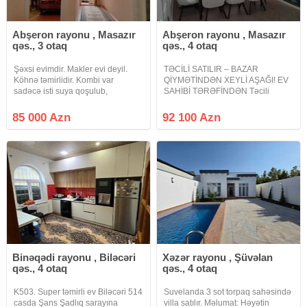
Abşeron rayonu , Masazır
Abşeron rayonu , Masazır
qəs., 3 otaq
qəs., 4 otaq
Şəxsi evimdir. Makler evi deyil.
TƏCİLİ SATILIR – BAZAR
Köhnə təmirlidir. Kombi var
QİYMƏTİNDƏN XEYLİ AŞAĞI! EV
sadəcə isti suya qoşulub,
SAHİBİ TƏRƏFİNDƏN Təcili
radiatorlar çəkilməyib.Yeri tam
vəsait lazım olduğu üçün şəxsi
mərkəzdir. 20-30 metr yaxənlıqda
yaşayış üçün tikdirdiyim evimi
85 000 Azn
92 100 Azn
Araz və Rahat marker var və 535
bazar qiymətindən xeyli sərfəli
və 569 nömrəli avtobus 20-30
qiymətə satışa çıxarmışam. Evin
metr
tikintisi və
Binəqədi rayonu , Biləcəri
Xəzər rayonu , Şüvəlan
qəs., 4 otaq
qəs., 4 otaq
K503. Super təmirli ev Biləcəri 514
Suvelanda 3 sot torpaq sahəsində
casda Şans Şadlıq sarayına
villa satılır. Məlumat: Həyətin