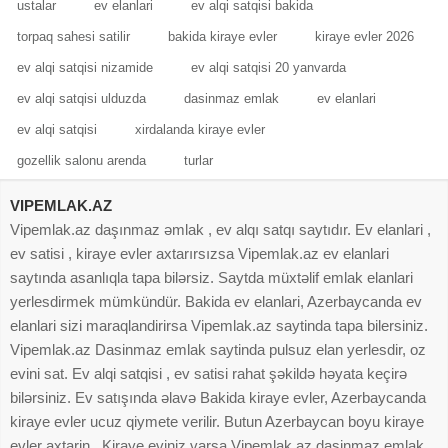
ustalar
ev elanlari
ev alqi satqisi bakida
torpaq sahesi satilir
bakida kiraye evler
kiraye evler 2026
ev alqi satqisi nizamide
ev alqi satqisi 20 yanvarda
ev alqi satqisi ulduzda
dasinmaz emlak
ev elanlari
ev alqi satqisi
xirdalanda kiraye evler
gozellik salonu arenda
turlar
VIPEMLAK.AZ
Vipemlak.az daşınmaz əmlak , ev alqı satqı saytıdır. Ev elanlari ,
ev satisi , kiraye evler axtarırsızsa Vipemlak.az ev elanlari
saytında asanlıqla tapa bilərsiz. Saytda müxtəlif emlak elanlari
yerlesdirmek mümkündür. Bakida ev elanlari, Azerbaycanda ev
elanlari sizi maraqlandirirsa Vipemlak.az saytinda tapa bilersiniz.
Vipemlak.az Dasinmaz emlak saytinda pulsuz elan yerlesdir, oz
evini sat. Ev alqi satqisi , ev satisi rahat şəkildə həyata keçirə
bilərsiniz. Ev satışında əlavə Bakida kiraye evler, Azerbaycanda
kiraye evler ucuz qiymete verilir. Butun Azerbaycan boyu kiraye
evler axtarin . Kiraye eviniz varsa Vipemlak.az dasinmaz emlak