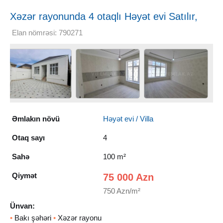
Xəzər rayonunda 4 otaqlı Həyət evi Satılır,
100 m²
Elan nömrəsi: 790271
Əmlakın növü
Həyət evi / Villa
Otaq sayı
4
Sahə
100 m²
Qiymət
75 000 Azn
750 Azn/m²
Ünvan:
•
Bakı şəhəri
•
Xəzər rayonu