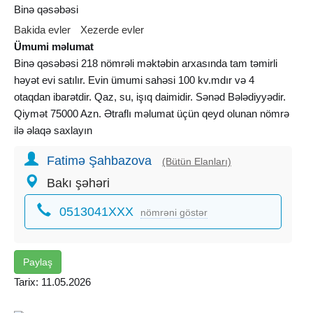
Binə qəsəbəsi
Bakida evler
Xezerde evler
Ümumi məlumat
Binə qəsəbəsi 218 nömrəli məktəbin arxasında tam təmirli
həyət evi satılır. Evin ümumi sahəsi 100 kv.mdır və 4
otaqdan ibarətdir. Qaz, su, işıq daimidir. Sənəd Bələdiyyədir.
Qiymət 75000 Azn. Ətraflı məlumat üçün qeyd olunan nömrə
ilə əlaqə saxlayın
Fatimə Şahbazova
(Bütün Elanları)
Bakı şəhəri
0513041XXX
nömrəni göstər
Paylaş
Tarix: 11.05.2026