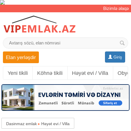
Bizimlə əlaqə
Elan yerləşdir
Giriş
Yeni tikili
Köhnə tikili
Həyət evi / Villa
Obyek
Dasinmaz emlak
▸
Həyət evi / Villa