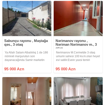
Sabunçu rayonu , Maştağa
Nərimanov rayonu ,
qəs., 3 otaq
Nəriman Nərimanov m., 3
otaq
Ya Allah Salam Albalılılıq 1 də 186
Nerimanov M.Cermetde 3 otaq
nömrəli marşurutun son
umumi sahesi 100 kv.m.olan heyet
dayanacağında Samir marketin
evi satilir.Evein yaxsi temiri
yaxınlığında 2 sot 100 kv sənədi
var.Qaz, isiq, su , kanalzasiya
paket kupça olan 3 otaq ev satışa
sistemi var.Butun infrastrukturlar
95 000 Azn
95 000 Azn
çıxıb Qiyməti 95.000 min real
yaxinliqda yerlesir.Jek
alıcıya endirim olacaq su qaz işıq
evidir.Senedi qeydiyyat yolu iledir