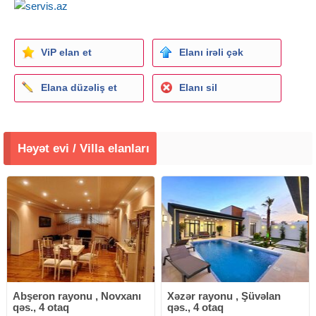
ViP elan et
Elanı irəli çək
Elana düzəliş et
Elanı sil
Həyət evi / Villa elanları
Abşeron rayonu , Novxanı
Xəzər rayonu , Şüvəlan
qəs., 4 otaq
qəs., 4 otaq