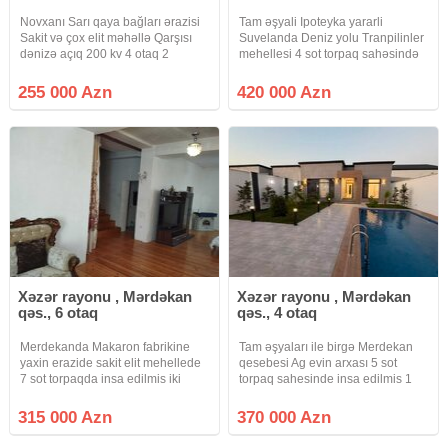
Novxanı Sarı qaya bağları ərazisi
Tam əşyali Ipoteyka yararli
Sakit və çox elit məhəllə Qarşısı
Suvelanda Deniz yolu Tranpilinler
dənizə açıq 200 kv 4 otaq 2
mehellesi 4 sot torpaq sahəsində
sanuzel 1 mühafizə otağı Qaz,
villa satılır. Məlumat: Həyətin
işıq, su Kupca (Çıxarış) Şirkət
sahəsi - 4 sot Evin sahəsi - 140 m²
255 000 Azn
420 000 Azn
xidmət haqqı Alıcılar tərəfindən 1%
3 Yataq otaqı ■ Geniş zal Mətbəx
Ətraflı məlumat
Qarderob
Xəzər rayonu , Mərdəkan
Xəzər rayonu , Mərdəkan
qəs., 6 otaq
qəs., 4 otaq
Merdekanda Makaron fabrikine
Tam əşyaları ile birgə Merdekan
yaxin erazide sakit elit mehellede
qesebesi Ag evin arxası 5 sot
7 sot torpaqda insa edilmis iki
torpaq sahesinde insa edilmis 1
mertebeli + mansardli , baqli
mertebeli bag evi satilir.Umumi
bostanli , her nov meyve aqaclari,
sahesi 150 kvmdir. Holl, 1 zal, 3
315 000 Azn
370 000 Azn
monolit sutunlar uzerinde iki dasla
yataq otağı, 1 metbexi, 2 sanuzeli
insa edilmis, suyu,
çamaşırxana movcuddur