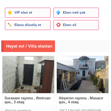
ViP elan et
Elanı irəli çək
Elana düzəliş et
Elanı sil
Həyət evi / Villa elanları
Suraxanı rayonu , Əmircan
Abşeron rayonu , Masazır
qəs., 3 otaq
qəs., 4 otaq
Əmircan qesebesin
TƏCİLİ! BAZAR DƏYƏRİNDƏN