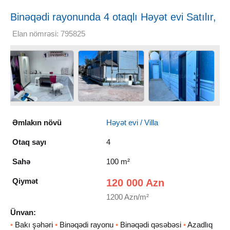
Binəqədi rayonunda 4 otaqlı Həyət evi Satılır,
100 m²
Elan nömrəsi: 795825
Əmlakın növü
Həyət evi / Villa
Otaq sayı
4
Sahə
100 m²
Qiymət
120 000 Azn
1200 Azn/m²
Ünvan:
•
Bakı şəhəri
•
Binəqədi rayonu
•
Binəqədi qəsəbəsi
•
Azadlıq