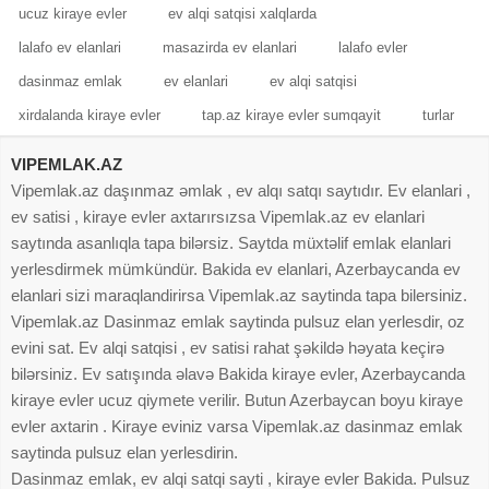
ucuz kiraye evler
ev alqi satqisi xalqlarda
lalafo ev elanlari
masazirda ev elanlari
lalafo evler
dasinmaz emlak
ev elanlari
ev alqi satqisi
xirdalanda kiraye evler
tap.az kiraye evler sumqayit
turlar
VIPEMLAK.AZ
Vipemlak.az daşınmaz əmlak , ev alqı satqı saytıdır. Ev elanlari ,
ev satisi , kiraye evler axtarırsızsa Vipemlak.az ev elanlari
saytında asanlıqla tapa bilərsiz. Saytda müxtəlif emlak elanlari
yerlesdirmek mümkündür. Bakida ev elanlari, Azerbaycanda ev
elanlari sizi maraqlandirirsa Vipemlak.az saytinda tapa bilersiniz.
Vipemlak.az Dasinmaz emlak saytinda pulsuz elan yerlesdir, oz
evini sat. Ev alqi satqisi , ev satisi rahat şəkildə həyata keçirə
bilərsiniz. Ev satışında əlavə Bakida kiraye evler, Azerbaycanda
kiraye evler ucuz qiymete verilir. Butun Azerbaycan boyu kiraye
evler axtarin . Kiraye eviniz varsa Vipemlak.az dasinmaz emlak
saytinda pulsuz elan yerlesdirin.
Dasinmaz emlak, ev alqi satqi sayti , kiraye evler Bakida. Pulsuz