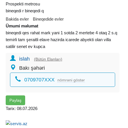
Prospekti metrosu
bineqedi r bineqedi q
Bakida evler
Bineqedide evler
Ümumi məlumat
bineqedi qes rahat mark yani 1 sotda 2 mertebe 4 otaq 2 s.q
temirli tam şeraitli elave hazirda icarede abyekti olan villa
satilir senet ev kupca
islah
(Bütün Elanları)
Bakı şəhəri
0709707XXX
nömrəni göstər
Paylaş
Tarix: 08.07.2026