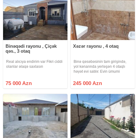
Binəqədi rayonu , Çiçək
Xəzər rayonu , 4 otaq
qəs., 3 otaq
Real alıcıya endirim var Fikri ciddi
Binə qəsəbəsinin tam girişində,
olanlar əlaqə saxlasın
yol kənarında yerləşən 4 otaqlı
həyət evi satılır. Evin ümumi
sahəsi 200 m², torpaq sahəsi isə 2
sotdur. Evdə 2 il yarımdır yaşayış
75 000 Azn
245 000 Azn
var. Bütün şəraiti mövcuddur, hər
şey tam