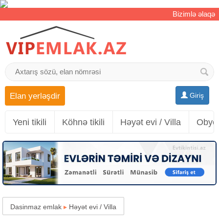
Bizimlə əlaqə
Elan yerləşdir
Giriş
Yeni tikili
Köhnə tikili
Həyət evi / Villa
Obyek
Dasinmaz emlak
▸
Həyət evi / Villa