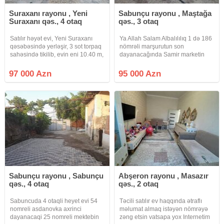
Suraxanı rayonu , Yeni
Sabunçu rayonu , Maştağa
Suraxanı qəs., 4 otaq
qəs., 3 otaq
Satılır həyət evi, Yeni Suraxanı
Ya Allah Salam Albalılılıq 1 də 186
qəsəbəsində yerləşir, 3 sot torpaq
nömrəli marşurutun son
sahəsində tikilib, evin eni 10.40 m,
dayanacağında Samir marketin
uzunluğu 13 m, 7 daş kürsülüdür,
yaxınlığında 2 sot 100 kv sənədi
ümumi sahəsi 136 kv.m-dir, 4 otaq,
paket kupça olan 3 otaq ev satışa
97 000 Azn
95 000 Azn
mətbəx, tualet, əlavə ütü otağı və
çıxıb Qiyməti 95.000 min real
hamamdan
alıcıya endirim olacaq su qaz işıq
Sabunçu rayonu , Sabunçu
Abşeron rayonu , Masazır
qəs., 4 otaq
qəs., 2 otaq
Sabuncuda 4 otaqli heyet evi 54
Təcili satılır ev haqqında ətraflı
nomreli asdanovka axrinci
məlumat almaq istəyən nömrəyə
dayanacaqi 25 nomreli mektebin
zəng etsin vatsapa yox Internetim