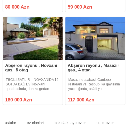
yani plan olan erazidi heyetin
olmayacaq
arxasinda 2 denede ayica kiraye
80 000 Azn
59 000 Azn
verilmiş ev var her ay 600 azn
alan komunalar var kanazasiya
xeti
Abşeron rayonu , Novxanı
Abşeron rayonu , Masazır
qəs., 8 otaq
qəs., 4 otaq
TƏCİLİ SATILIR – NOVXANIDA 12
Masazır qəsəbəsi, Cantəpə
SOTDA BAĞ EVİ Novxanı
restoranı və Respublika qayısının
qəsəbəsində, dənizə gedən
yaxınlığında, asfalt yolun
magistral yolun sağ hissəsində,
kənarında, marşrut xətlərinin
Araz Marketin yaxınlığında
yaxınlığında, 20 yanvardan gedən
180 000 Azn
117 000 Azn
yerləşən bağ evi satışa çıxarılıb.
142 n-li marşrut yolunun 100
Əsas yoldan təxminən 300–350
metrliyində, sənəd fərdi
metr məsafədə
ustalar
ev elanlari
bakida kiraye evler
ucuz evler