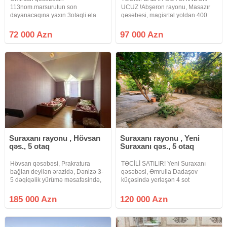
113nom.marsurutun son
UCUZ !Abşeron rayonu, Masazır
dayanacaqına yaxın 3otaqli ela
qəsəbəsi, magisrtal yoldan 400
təmirli həyət evi.Merkezi
metr aralı və "Azersiti
konalizasiya bütün
supermarket"in 500 metr
72 000 Azn
97 000 Azn
kom.var.2mekteb bağça 24saat
arxasında, Ruzu mağazasının
market bazar
yanında, yolun knarında, 2.5 sot
yaxındı.113nom.avtobus evin
torpaq
yaxınlığından 20deqiqeye metro
Suraxanı rayonu , Hövsan
Suraxanı rayonu , Yeni
qəs., 5 otaq
Suraxanı qəs., 5 otaq
Hövsan qəsəbəsi, Prakratura
TƏCİLİ SATILIR! Yeni Suraxanı
bağları deyilən ərazidə, Dənizə 3-
qəsəbəsi, Əmrulla Dadaşov
5 dəqiqəlik yürümə məsafəsində,
küçəsində yerləşən 4 sot
2-mərtəbəli, 5-otaqlı həyət evi,
həyətyanı sahəsi olan həyət evi
(bağ evi) satıram. Ev, imumi 6.2-
satılır. Həyətdə 2 ayrı ev
185 000 Azn
120 000 Azn
sot torpaqda tikilib. Sənədi-Paket,
mövcuddur. Bütün kommunal
Kupça (Çıxarış) var.
xidmətlər (su, qaz, işıq) daimidir.
Ev 89 nömrəli