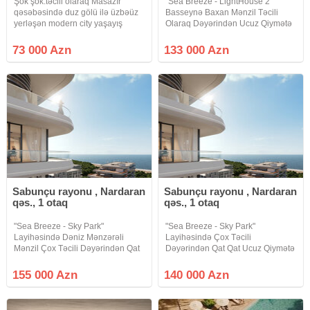
Şok şok.təcili olaraq Masazır
"Sea Breeze - LightHouse 2 "
qəsəbəsində duz gölü ilə üzbəüz
Basseynə Baxan Mənzil Təcili
yerləşən modern city yaşayış
Olaraq Dəyərindən Ucuz Qiymətə
kompleksində 9 mərtəbəli binanın
Satılır. * Yerləşmə: "Lighthouse 2"
6-cı mərtəbəsində sahəsi 79
Ayparanın Yanında Yerləşir. *
73 000 Azn
133 000 Azn
kv.m.olan 2 otaqlı bina evi
Mənzil Haqqında Məlumat: *
dəyərindən ucuz qiymətə
Mərtəbə:
satılır.Mənzil
Sabunçu rayonu , Nardaran
Sabunçu rayonu , Nardaran
qəs., 1 otaq
qəs., 1 otaq
"Sea Breeze - Sky Park"
"Sea Breeze - Sky Park"
Layihəsində Dəniz Mənzərəli
Layihəsində Çox Təcili
Mənzil Çox Təcili Dəyərindən Qat
Dəyərindən Qat Qat Ucuz Qiymətə
Qat Ucuz Qiymətə Satılır! *
Mənzil Satılır! 1kv.m = 1430$. *
Yerləşmə: "Half Moon(Aypara)nın,
Yerləşmə: "Half Moon(Aypara)nın,
155 000 Azn
140 000 Azn
"Casinon"-un və "Marina Village"-
"Casinon"-un və "Marina Village"-
in
in