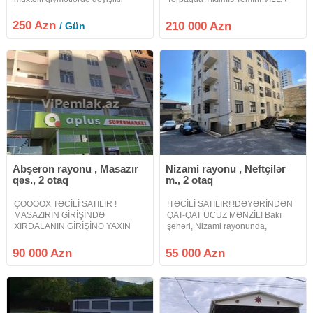
edirik adam sayına görə qiymətlər
Satılır.VILLA 569 Saylı Marsuruta
desilir hemcin isdi hovuz təşkil
Cox Yaxındır .Masazır
250 Azn
210 000 Azn
/ Gün
edirik minum 5 nəfərlik veeyaxud
Qesebesının En Hundur
25 nəfərlik banket
Erazısınde Yerlesır.Ev Tam Temırlı
Yasayıs Olan
Abşeron rayonu , Masazır
Nizami rayonu , Neftçilər
qəs., 2 otaq
m., 2 otaq
ÇOOOOX TƏCİLİ SATILIR !
!TƏCİLİ SATILIR! !DƏYƏRİNDƏN
MASAZIRIN GİRİŞİNDƏ
QAT-QAT UCUZ MƏNZİL! Bakı
XIRDALANIN GİRİŞİNƏ YAXIN
şəhəri, Nizami rayonunda,
ŞƏHƏRƏ YAXIN MƏSAFƏDƏ.
Neftcilər metrosu yaxınlığında, 6-
MASAZIR DAİRƏSİNDƏ APLUS
mərtəbəli binanın 1-ci
90 000 Azn
55 000 Azn
MARKETİN BİNASINDA ! QAZLI
mərtəbəsində yerləşən, ümumi
LİFTLİ SUPER TƏMİRLİ MƏNZİL !
sahəsi 60kv.m olan, 2-otaqlı
ƏŞYALI MƏNZİL ! MASAZIR
DAİRƏSİNİN