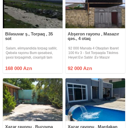
Biləsuvar ş., Torpaq , 35
Abşeron rayonu , Masazır
sot
qəs., 4 otaq
Salam, əlimyandida torpag satilir,
92 000 Manata 4 Otaqdan Ibaret
Qəbələ rayonu Bum qəsəbəsi,
100 Kv 3 - Sot Torpaqda Tıkılmıs
şəxsi torpagimdi, cixarişdi tam
Heyet Evı Satılır .Ev Maszır
mulkiyyət tikinti təyinatli, 1 sotu
Qesebesının Gırısınde ULU
4800 azn, hər tərfi yaşayiş
ONDERIMIZ HEYDER ELIYEVIN
168 000 Azn
92 000 Azn
mətəqəsidir, dag mənzərəli, ana
Lovhesınde Saqa Qalxanda
yoldan 160 metr iceridədir,
Masazırın En Hundur Erazısınde
Yerlesır.Evler
Xəzər rayonu , Buzovna
Xəzər rayonu , Mərdəkan