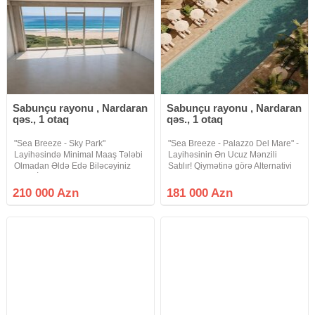
Sabunçu rayonu , Nardaran
Sabunçu rayonu , Nardaran
qəs., 1 otaq
qəs., 1 otaq
"Sea Breeze - Sky Park"
"Sea Breeze - Palazzo Del Mare" -
Layihəsində Minimal Maaş Tələbi
Layihəsinin Ən Ucuz Mənzili
Olmadan Əldə Edə Biləcəyiniz
Satılır! Qiymətinə görə Alternativi
Hazır İpotekada Olan Dəniz
Olmayan 2-ci Əl Mənzil Təcili
Mənzərəli Mənzili Çox Təcili
Olaraq Dəyərindən Ucuz Qiymətə
210 000 Azn
181 000 Azn
Dəyərindən Ucuz Qiymətə Satılır!
Satılır! * Yerləşmə: "Palazzo Del
Minimal Maaş Tələbi yoxdur