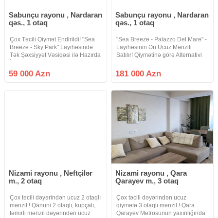
Sabunçu rayonu , Nardaran
Sabunçu rayonu , Nardaran
qəs., 1 otaq
qəs., 1 otaq
Çox Təcili Qiymət Endirildi! "Sea
"Sea Breeze - Palazzo Del Mare" -
Breeze - Sky Park" Layihəsində
Layihəsinin Ən Ucuz Mənzili
Tək Şəxsiyyət Vəsiqəsi ilə Hazırda
Satılır! Qiymətinə görə Alternativi
İpotekada Olan Dəniz Mənzərəli
Olmayan 2-ci Əl Mənzil Təcili
Mənzili Çox Təcili Dəyərindən
Olaraq Dəyərindən Ucuz Qiymətə
59 000 Azn
181 000 Azn
Ucuz Qiymətə Satılır! Minimal
Satılır! * Yerləşmə: "Palazzo Del
Maaş Tələbi
Nizami rayonu , Neftçilər
Nizami rayonu , Qara
m., 2 otaq
Qarayev m., 3 otaq
Çox təcili dəyərindən ucuz 2 otaqlı
Çox təcili dəyərindən ucuz
mənzil ! Qanuni 2 otaqlı, kupçalı,
qiymətə 3 otaqlı mənzil ! Qara
təmirli mənzil dəyərindən ucuz
Qarayev Metrosunun yaxınlığında