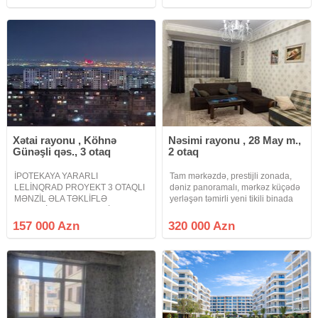
kecirin xos istrahetelr eziz
sanitar qovsagi olan qanuni 3
musderler
otaqli padmayak menzil satilir.
Xətai rayonu , Köhnə
Nəsimi rayonu , 28 May m.,
Günəşli qəs., 3 otaq
2 otaq
İPOTEKAYA YARARLI
Tam mərkəzdə, prestijli zonada,
LELİNQRAD PROYEKT 3 OTAQLI
dəniz panoramalı, mərkəz küçədə
MƏNZİL ƏLA TƏKLİFLƏ
yerləşən təmirli yeni tikili binada
DƏYƏRİNDƏN UCUZ QİYMƏTƏ
qanuni 2 otaqlı, kupçalı mənzil
TƏCİLİ SATILIR. Xətai rayonu
ÇOX TƏCİLİ olaraq dəyərindən
157 000 Azn
320 000 Azn
Köhnə Günəşli Gənclik Parkı 35-ci
ucuz qiymətə sahibindən satılır.
Polis bölməsi yaxınlığında
Seven Points binasıdır
LELİNQRAD proyektli 9 mərtəbəli
binanın