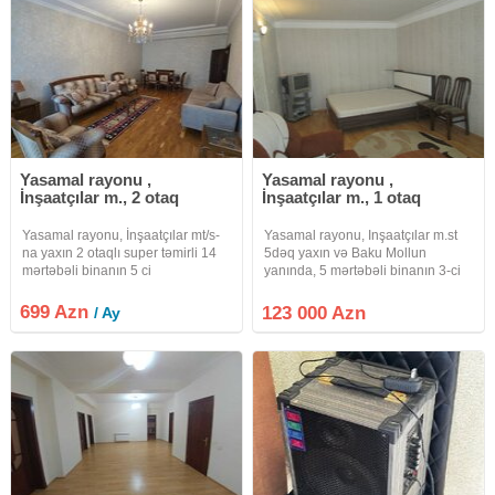
Yasamal rayonu ,
Yasamal rayonu ,
İnşaatçılar m., 2 otaq
İnşaatçılar m., 1 otaq
Yasamal rayonu, İnşaatçılar mt/s-
Yasamal rayonu, Inşaatçılar m.st
na yaxın 2 otaqlı super təmirli 14
5dəq yaxın və Baku Mollun
mərtəbəli binanın 5 ci
yanında, 5 mərtəbəli binanın 3-ci
mərtəbəsində 2 otaqlı yaxşı təmirli
mərtəbəsində 1 otaqlı XRUŞOVKA
ümumi sahəsi 70 kvadratmetr olan
lahiyəli, ümumi sahəsi 35 kvadrat
699 Azn
123 000 Azn
/ Ay
mənzil kirayə verilir.Mənzilin
olan mənzil satılır.Mənzilin
yaşamaq üçün hər bir
yaşamaq üçün hər bir şəraiti,