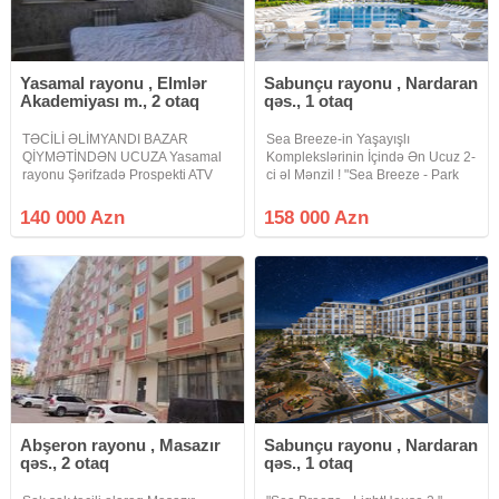
Yasamal rayonu , Elmlər
Sabunçu rayonu , Nardaran
Akademiyası m., 2 otaq
qəs., 1 otaq
TƏCİLİ ƏLİMYANDI BAZAR
Sea Breeze-in Yaşayışlı
QİYMƏTİNDƏN UCUZA Yasamal
Komplekslərinin İçində Ən Ucuz 2-
rayonu Şərifzadə Prospekti ATV
ci əl Mənzil ! "Sea Breeze - Park
kanalının yaxınlığı 18 mərtəbəli
Residences 2" Layihəsində
binanin 16 cı mərtəbəsi ümumi
Dəyərindən Çox Aşağı Qiymətə
140 000 Azn
158 000 Azn
sahəsi 56kv.m olan 2 otaqli tam
Təmirsiz Mənzil Satılır. * Park
əşyalı mənzil satilir. Mənzilin əla
Residences 2. Mərtəbə: 4/7
proyekti
Abşeron rayonu , Masazır
Sabunçu rayonu , Nardaran
qəs., 2 otaq
qəs., 1 otaq