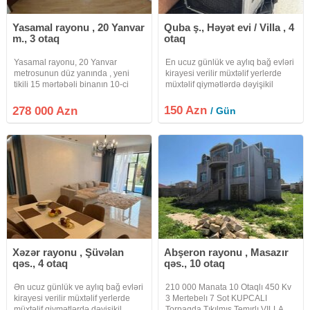
Yasamal rayonu , 20 Yanvar
Quba ş., Həyət evi / Villa , 4
m., 3 otaq
otaq
Yasamal rayonu, 20 Yanvar
En ucuz günlük ve aylıq bağ evləri
metrosunun düz yanında , yeni
kirayesi verilir müxtəlif yerlerde
tikili 15 mərtəbəli binanın 10-ci
müxtəlif qiymətlərdə dəyişikil
mərtəbəsində radnoy(qanuni) 3
edirik adam sayına görə qiymətlər
otaqlı ümumi sahəsi 135
desilir hemcin isdi hovuzda təşkil
150 Azn
278 000 Azn
/ Gün
kvadratmetr olan yeni bina evi
edirik minum 5 nəfərlik veeyaxud
Təcili dəyərindən ucuz qiymətə
25 nəfərlik
satılır
Xəzər rayonu , Şüvəlan
Abşeron rayonu , Masazır
qəs., 4 otaq
qəs., 10 otaq
Ən ucuz günlük ve aylıq bağ evləri
210 000 Manata 10 Otaqlı 450 Kv
kirayesi verilir müxtəlif yerlerde
3 Mertebelı 7 Sot KUPCALI
müxtəlif qiymətlərdə dəyişikil
Torpaqda Tıkılmıs Temırlı VILLA