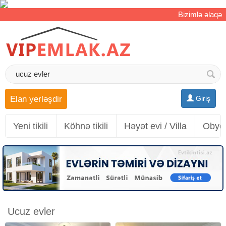
Bizimlə əlaqə
Elan yerləşdir
Giriş
Yeni tikili
Köhnə tikili
Həyət evi / Villa
Obyek
Ucuz evler