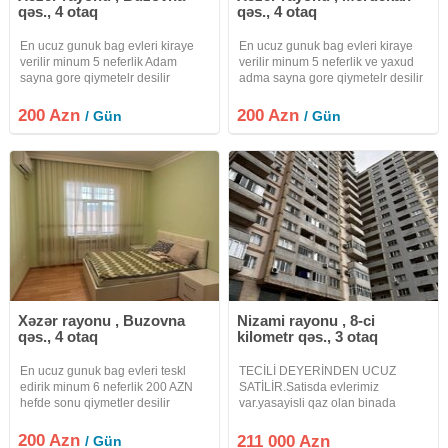
qəs., 4 otaq
qəs., 4 otaq
En ucuz gunuk bag evleri kiraye
En ucuz gunuk bag evleri kiraye
verilir minum 5 neferlik Adam
verilir minum 5 neferlik ve yaxud
sayna gore qiymetelr desilir
adma sayna gore qiymetelr desilir
hemcin isid hovuz teskl edrik Ara
hemcin isid hovuz teskl edrik Ara
gunlerinde edrim olunur hefde
gunlerinde edrim olunur hefde
200 Azn
200 Azn
/ Gün
/ Gün
sonlarda qiymetler desilir bu yay
sonlarda qiymetler desilir bu isdi
gunlerinizi bizim bag
yay gunlerinizi
Xəzər rayonu , Buzovna
Nizami rayonu , 8-ci
qəs., 4 otaq
kilometr qəs., 3 otaq
En ucuz gunuk bag evleri teskl
TECİLİ DEYERİNDEN UCUZ
edirik minum 6 neferlik 200 AZN
SATİLİR.Satisda evlerimiz
hefde sonu qiymetler desilir
var.yasayisli qaz olan binada
hemcin hovuzda teskl edrik bu isdi
18/13-de 86kv99kv 131kv136kv
yay gunlernizi bizim bag evlerinde
qeseng layihesi olan 2 balqonu 2
200 Azn
211 000 Azn
/ Gün