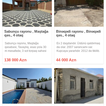
Sabunçu rayonu , Maştağa
Binəqədi rayonu , Binəqədi
qəs., 4 otaq
qəs., 4 otaq
Sabunçu rayonu, Maştağa
Ev 2 daşdandır. Üstünü qaldırmaq
qəsəbəsi, Tavaylıq, əsas yola 30
da olar. 2007 sərəncamı var.
m məsafədə, 3 sot torpaq sahəsi
Kupcaya yararlıdır. 2012 də tikilib.
üzərində inşa edilmiş, 4 otaqlı,
Qaz işiq su internet telefon
ümumi tikili sahəsi 127 kv/m olan
daimidir. Dayanacağa 10-15
138 000 Azn
44 000 Azn
Həyət Evi Satılır. Ev şəxsi tikilidir,
dəqiqəlik məsafədədir. Real
qoşa daşla tikilib, tam
alıcıya endirim olacaq