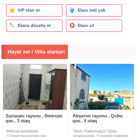
ViP elan et
Elanı irəli çək
Elana düzəliş et
Elanı sil
Həyət evi / Villa elanları
Suraxanı rayonu , Əmircan
Abşeron rayonu , Qobu
qəs., 3 otaq
qəs., 4 otaq
Əmircan qesebesin
Təcili ! Paket kupça ! Qobu
113nom.marsurutun son
qesebesinde, 3 nomreli mektebin