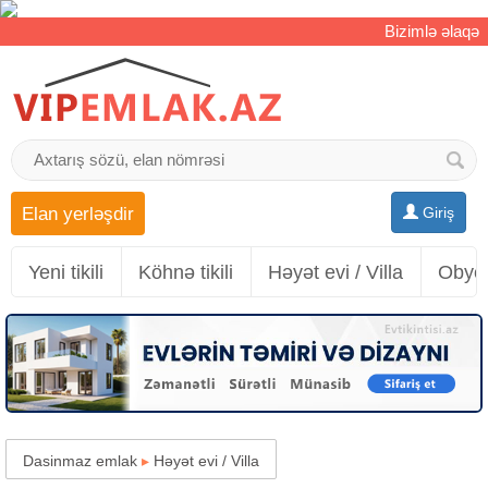
Bizimlə əlaqə
Elan yerləşdir
Giriş
Yeni tikili
Köhnə tikili
Həyət evi / Villa
Obyek
Dasinmaz emlak
▸
Həyət evi / Villa