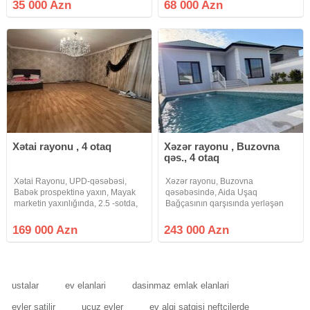
baxmaq olar ciraq əmlak kanalına
35 000 Azn
68 000 Azn
abunə olun bütün vidyalar sizə
catsın əgər sizlərin də
Xətai rayonu , 4 otaq
Xəzər rayonu , Buzovna
qəs., 4 otaq
Xətai Rayonu, UPD-qəsəbəsi,
Xəzər rayonu, Buzovna
Babək prospektinə yaxın, Mayak
qəsəbəsində, Aida Uşaq
marketin yaxınlığında, 2.5 -sotda,
Bağçasının qarşısında yerləşən
4-otaqlı həyət evi satılır. Maklerlər
prestijli ərazidə 5 sot torpaq
narahat etməsin. Geniş həyəti var.
sahəsində inşa olunmuş həyət evi
169 000 Azn
243 000 Azn
Qaz, Su, İşıq, Kombi Sistem,
satılır. Əmlakın paket kupçası var
internet, həyətində yay
və ipoteka üçün tam yararlıdır.
Qeyd edək
ustalar
ev elanlari
dasinmaz emlak elanlari
evler satilir
ucuz evler
ev alqi satqisi neftcilerde