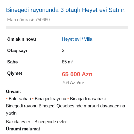
Binəqədi rayonunda 3 otaqlı Həyət evi Satılır,
85 m²
Elan nömrəsi: 750660
Əmlakın növü
Həyət evi / Villa
Otaq sayı
3
Sahə
85 m²
Qiymət
65 000 Azn
764 Azn/m²
Ünvan:
•
Bakı şəhəri
•
Binəqədi rayonu
•
Binəqədi qəsəbəsi
Bineqedi rayonu Bineqedi Qesebesinde marsurt dayanacgina
yaxin
Bakida evler
Bineqedide evler
Ümumi məlumat