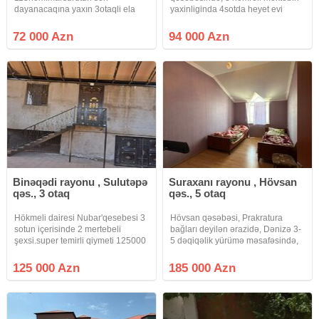
dayanacaqına yaxın 3otaqli ela
yaxinliginda 4sotda heyet evi
təmirli həyət evi.Merkezi
satilir. Wexsi istifade ucun tikilib
konalizasiya bütün
temir olunub. Awaqi mertebede 1
72 000 Azn
94 000 Azn
kom.var.2mekteb bağça 24saat
zal, 1 yataq otagi, kuxna ve
market bazar
sanuzel movcuddur. Yuxari
yaxındı.113nom.avtobus evin
yaxınlığından 20deqiqeye metro
Binəqədi rayonu , Sulutəpə
Suraxanı rayonu , Hövsan
qəs., 3 otaq
qəs., 5 otaq
Hökmeli dairesi Nubar'qesebesi 3
Hövsan qəsəbəsi, Prakratura
sotun içerisinde 2 mertebeli
bağları deyilən ərazidə, Dənizə 3-
şexsi.super temirli qiymeti 125000
5 dəqiqəlik yürümə məsafəsində,
kupçasi var qazi işigu suyu
2-mərtəbəli, 5-otaqlı həyət evi,
var.ustu navesdi
(bağ evi) satıram. Ev, imumi 6.2-
125 000 Azn
185 000 Azn
sot torpaqda tikilib. Sənədi-Paket,
Kupça (Çıxarış) var.