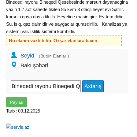
Bineqedi rayonu Bineqedi Qesebesinde marsurt dayanacgina
yaxin 1.7 sot sahede tikilen 85 kvm 3 otaqli heyet evi Satilir.
kursulu qosa dasla tikilib. Heyetine masin girir. Ev temirlidir.
Su, isiq, qaz daimidir ve saygaclar qurasdirilib, . Kanalizasiya
sistemi var. Istilik sistemi kombidir.
Bu elanın vaxtı bitib. Oxşar elanlara baxın
Seyid
(Bütün Elanları)
Bakı şəhəri
Paylaş
Tarix: 03.12.2025