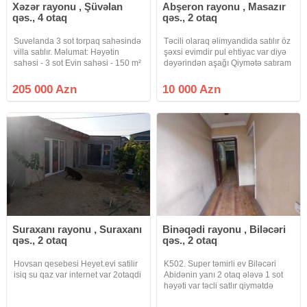
Xəzər rayonu , Şüvəlan
Abşeron rayonu , Masazır
qəs., 4 otaq
qəs., 2 otaq
Suvelanda 3 sot torpaq sahəsində
Təcili olaraq əlimyandida satılır öz
villa satılır. Məlumat: Həyətin
şəxsi evimdir pul ehtiyac var diyə
sahəsi - 3 sot Evin sahəsi - 150 m²
dəyərindən aşağı Qiymətə satıram
3 Yataq otaqı ■ Geniş zal Mətbəx
tək torpaqin qiymət 10 mindir
Sanitar qovşaq -2+1 Həyətində
torpaq qiymətinə Həyət evi satıram
205 000 Azn
10 000 Azn
Hovuz, Sanuzeli, Manqalni,
sənətlər çıxarış Tam
Bisetkasi,
qaydasındadır1 otaq 1 mətbəx
Suraxanı rayonu , Suraxanı
Binəqədi rayonu , Biləcəri
qəs., 2 otaq
qəs., 2 otaq
Hovsan qesebesi Heyet.evi satilir
K502. Super təmirli ev Biləcəri
isiq su qaz var internet var 2otaqdi
Abidənin yanı 2 otaq ələvə 1 sot
həyəti var təcli satlır qiymətdə
razılaşmaq olar isdənlən vaxt