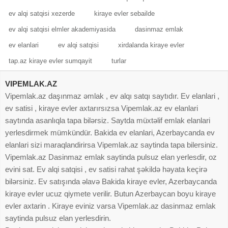
ev alqi satqisi xezerde
kiraye evler sebailde
ev alqi satqisi elmler akademiyasida
dasinmaz emlak
ev elanlari
ev alqi satqisi
xirdalanda kiraye evler
tap.az kiraye evler sumqayit
turlar
VIPEMLAK.AZ
Vipemlak.az daşınmaz əmlak , ev alqı satqı saytıdır. Ev elanlari ,
ev satisi , kiraye evler axtarırsızsa Vipemlak.az ev elanlari
saytında asanlıqla tapa bilərsiz. Saytda müxtəlif emlak elanlari
yerlesdirmek mümkündür. Bakida ev elanlari, Azerbaycanda ev
elanlari sizi maraqlandirirsa Vipemlak.az saytinda tapa bilersiniz.
Vipemlak.az Dasinmaz emlak saytinda pulsuz elan yerlesdir, oz
evini sat. Ev alqi satqisi , ev satisi rahat şəkildə həyata keçirə
bilərsiniz. Ev satışında əlavə Bakida kiraye evler, Azerbaycanda
kiraye evler ucuz qiymete verilir. Butun Azerbaycan boyu kiraye
evler axtarin . Kiraye eviniz varsa Vipemlak.az dasinmaz emlak
saytinda pulsuz elan yerlesdirin.