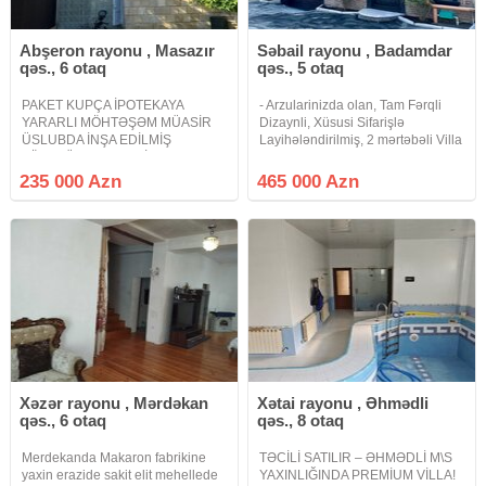
Abşeron rayonu , Masazır
Səbail rayonu , Badamdar
qəs., 6 otaq
qəs., 5 otaq
PAKET KUPÇA İPOTEKAYA
- Arzularinizda olan, Tam Fərqli
YARARLI MÖHTƏŞƏM MÜASİR
Dizaynli, Xüsusi Sifarişlə
ÜSLUBDA İNŞA EDİLMİŞ
Layihələndirilmiş, 2 mərtəbəli Villa
ZÖVQLÜ HƏYƏT EVİ. Abşeron
təklifi. Fürsətinizi dəyərləndirin. -
Gənclər Şəhərciyinin arxasında
Xüsusi Sifarişlə Tikilmiş Villanin -
235 000 Azn
465 000 Azn
möhtəşəm müasir üslubda inşa
Fasadi, Həyəti, Hasarlarin və
edilmiş zövqlü 3 mərtəbəli həyət
Darvazanin
evi satılır 6 otaqlı ev mətbəx
Xəzər rayonu , Mərdəkan
Xətai rayonu , Əhmədli
qəs., 6 otaq
qəs., 8 otaq
Merdekanda Makaron fabrikine
TƏCİLİ SATILIR – ƏHMƏDLİ M\S
yaxin erazide sakit elit mehellede
YAXINLIĞINDA PREMİUM VİLLA!