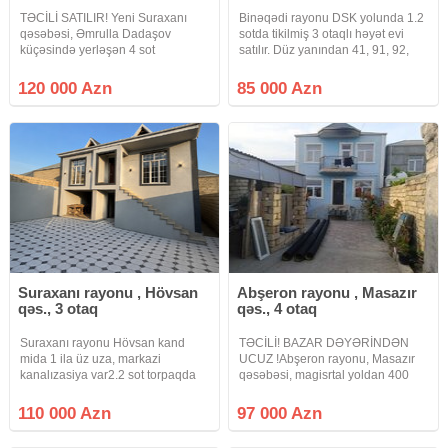
TƏCİLİ SATILIR! Yeni Suraxanı
Binəqədi rayonu DSK yolunda 1.2
qəsəbəsi, Əmrulla Dadaşov
sotda tikilmiş 3 otaqlı həyət evi
küçəsində yerləşən 4 sot
satılır. Düz yanından 41, 91, 92,
həyətyanı sahəsi olan həyət evi
170 nömrəli avtobuslar keçir. Ev 1
satılır. Həyətdə 2 ayrı ev
zal, 2 yataq otağı, h/t və mətbəx
120 000 Azn
85 000 Azn
mövcuddur. Bütün kommunal
(90 kv ev, 30 kv həyət) ibarətdir.
xidmətlər (su, qaz, işıq) daimidir.
Tam təmirlidir.
Ev 89 nömrəli
Suraxanı rayonu , Hövsan
Abşeron rayonu , Masazır
qəs., 3 otaq
qəs., 4 otaq
Suraxanı rayonu Hövsan kand
TƏCİLİ! BAZAR DƏYƏRİNDƏN
mida 1 ila üz uza, markazi
UCUZ !Abşeron rayonu, Masazır
kanalızasiya var2.2 sot torpaqda
qəsəbəsi, magisrtal yoldan 400
14 daş kürsüda, altı qaraj va
metr aralı və "Azersiti
birinci martabada normal otaqlar
supermarket"in 500 metr
110 000 Azn
97 000 Azn
sanuzel var, yuxarıda 3 otaq 120
arxasında, Ruzu mağazasının
kv otaqların sahasi, yüksak
yanında, yolun knarında, 2.5 sot