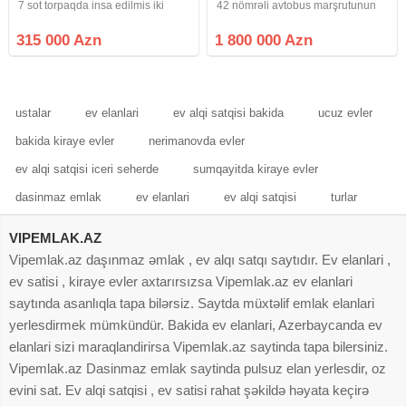
7 sot torpaqda insa edilmis iki
42 nömrəli avtobus marşrutunun
mertebeli + mansardli , baqli
üzərində yerləşən 21 sot torpaq
bostanli , her nov meyve aqaclari,
sahəsində inşa olunmuş 3
315 000 Azn
1 800 000 Azn
monolit sutunlar uzerinde iki dasla
mərtəbəli möhtəşəm villa
insa edilmis, suyu,
satışdadır. Ümumi sahə: 630 m²
Sənəd: Kupça
ustalar
ev elanlari
ev alqi satqisi bakida
ucuz evler
bakida kiraye evler
nerimanovda evler
ev alqi satqisi iceri seherde
sumqayitda kiraye evler
dasinmaz emlak
ev elanlari
ev alqi satqisi
turlar
VIPEMLAK.AZ
Vipemlak.az daşınmaz əmlak , ev alqı satqı saytıdır. Ev elanlari ,
ev satisi , kiraye evler axtarırsızsa Vipemlak.az ev elanlari
saytında asanlıqla tapa bilərsiz. Saytda müxtəlif emlak elanlari
yerlesdirmek mümkündür. Bakida ev elanlari, Azerbaycanda ev
elanlari sizi maraqlandirirsa Vipemlak.az saytinda tapa bilersiniz.
Vipemlak.az Dasinmaz emlak saytinda pulsuz elan yerlesdir, oz
evini sat. Ev alqi satqisi , ev satisi rahat şəkildə həyata keçirə