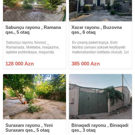
Sabunçu rayonu , Ramana
Xəzər rayonu , Buzovna
qəs., 5 otaq
qəs., 6 otaq
Sabunçu rayonu Sovxoz _
Ev çıxarış paket kupça. Evin
Ramanada. Məktəbə, maqazinə,
tikintisi zamanı yüksək keyfiyyətli
aptekə poliknikaya, maşuruta
materiallardan isdifadə olunub. 1ci
yaxın ərazidə 6 sot torpaq sahəsi
və 2ci mərtəbə monalit beton. 6
üzərində ümümi tikili sahəsi 200
otaq və 1 mətbəx. Keyfiyyətli
128 000 Azn
385 000 Azn
kv /m olan 2 mərtəbəli, 5 otaq,
qapılar və rus istehsalı parket. Çöl
mətbəxt və 3 sanuzeldən ibarət
mətbəxi, qaraj, 2
həyət
Suraxanı rayonu , Yeni
Binəqədi rayonu , Binəqədi
Suraxanı qəs., 5 otaq
qəs., 3 otaq