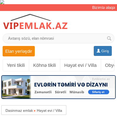
Bizimlə əlaqə
Elan yerləşdir
Giriş
Yeni tikili
Köhnə tikili
Həyət evi / Villa
Obyek
Dasinmaz emlak
▸
Həyət evi / Villa