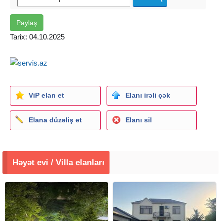
Qiymət : 95.000 AZN
Paylaş
Tarix: 04.10.2025
ViP elan et
Elanı irəli çək
Elana düzəliş et
Elanı sil
Həyət evi / Villa elanları