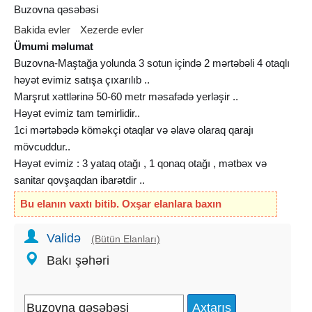
Buzovna qəsəbəsi
Bakida evler
Xezerde evler
Ümumi məlumat
Buzovna-Maştağa yolunda 3 sotun içində 2 mərtəbəli 4 otaqlı
həyət evimiz satışa çıxarılıb ..
Marşrut xəttlərinə 50-60 metr məsafədə yerləşir ..
Həyət evimiz tam təmirlidir..
1ci mərtəbədə köməkçi otaqlar və əlavə olaraq qarajı
mövcuddur..
Həyət evimiz : 3 yataq otağı , 1 qonaq otağı , mətbəx və
sanitar qovşaqdan ibarətdir ..
Kamera müşahidəsi də mövcuddur..
Bu elanın vaxtı bitib. Oxşar elanlara baxın
Kommunallar tam qaydasındadır : su, işıq , qaz , optik
internet daimidir..
Validə
(Bütün Elanları)
İstilik sistemi kombidir ..
Bakı şəhəri
Torpaq sahəsi : 3 sot
Evin ümumi sahəsi : 90kv.m
Sənəd: Çıxarış ( Kupça)