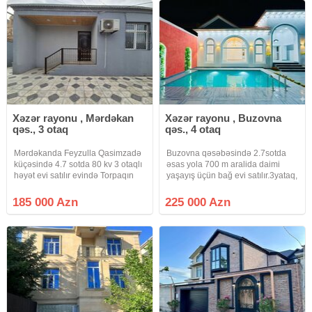
torpaq
Xəzər rayonu , Mərdəkan
Xəzər rayonu , Buzovna
qəs., 3 otaq
qəs., 4 otaq
Mərdəkanda Feyzulla Qasimzadə
Buzovna qəsəbəsində 2.7sotda
küçəsində 4.7 sotda 80 kv 3 otaqlı
əsas yola 700 m aralida daimi
həyət evi satılır evində Torpaqın
yaşayış üçün bağ evi satılır.3yataq,
kupçası var isig , su, qaz, internet
1zal+metbex studiadir.2sanuzel,
daimidi, kamera sistemi,
həyətində filtirli hovuz, açıq
185 000 Azn
225 000 Azn
kondisaner var, torpli pol, kombi
besetka, manqal zona, parking
real alıclar narahat
yeri var.Qaz, su, işıq