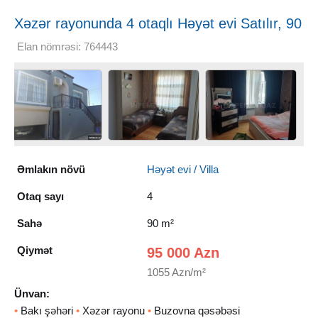
Xəzər rayonunda 4 otaqlı Həyət evi Satılır, 90
m²
Elan nömrəsi: 764443
Əmlakın növü
Həyət evi / Villa
Otaq sayı
4
Sahə
90 m²
Qiymət
95 000 Azn
1055 Azn/m²
Ünvan:
•
Bakı şəhəri
•
Xəzər rayonu
•
Buzovna qəsəbəsi