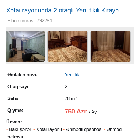
Xətai rayonunda 2 otaqlı Yeni tikili Kirayə
verilir, 78 m²
Elan nömrəsi: 792284
Əmlakın növü
Yeni tikili
Otaq sayı
2
Sahə
78 m²
Qiymət
750 Azn
/ Ay
Ünvan:
•
Bakı şəhəri
•
Xətai rayonu
•
Əhmədli qəsəbəsi
•
Əhmədli
metrosu