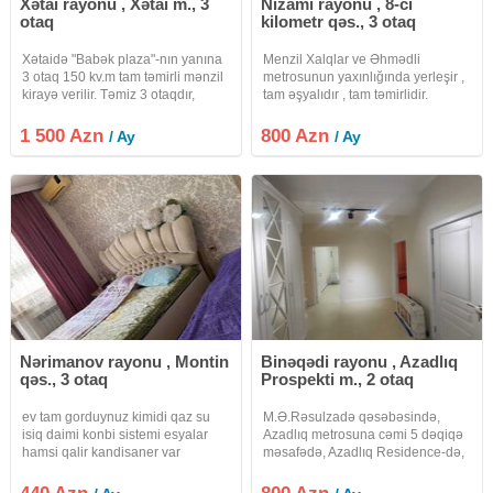
Xətai rayonu , Xətai m., 3
Nizami rayonu , 8-ci
otaq
kilometr qəs., 3 otaq
Xətaidə "Babək plaza"-nın yanına
Menzil Xalqlar ve Əhmədli
3 otaq 150 kv.m tam təmirli mənzil
metrosunun yaxınlığında yerleşir ,
kirayə verilir. Təmiz 3 otaqdır,
tam əşyalıdır , tam təmirlidir.
düzəlmə deyil. Fotolarda
3otaqlıdır. Yaşamaq üçün herbir
görsənən bütün əşya və
şeraiti var. Ətraflı məlumat üçün
1 500 Azn
800 Azn
/ Ay
/ Ay
avadanlıqlar hamısı evə
Whatsappdan elaqe saxlayardiniz.
məxsusdur. 2 sürətli lifti var.
XIDMET HAQQI 30%DIR .
Nərimanov rayonu , Montin
Binəqədi rayonu , Azadlıq
qəs., 3 otaq
Prospekti m., 2 otaq
ev tam gorduynuz kimidi qaz su
M.Ə.Rəsulzadə qəsəbəsində,
isiq daimi konbi sistemi esyalar
Azadlıq metrosuna cəmi 5 dəqiqə
hamsi qalir kandisaner var
məsafədə, Azadlıq Residence-də,
yeni tikili 17 mərtəbəli binanın 13-
cü mərtəbəsində qanuni 2 otaqlı