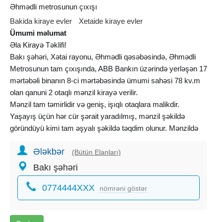
Əhmədli metrosunun çıxışı
Bakida kiraye evler
Xetaide kiraye evler
Ümumi məlumat
Əla
Kirayə
Təklifi!
Bakı şəhəri, Xətai rayonu, Əhmədli qəsəbəsində, Əhmədli
Metrosunun tam çıxışında, ABB Bankın üzərində yerləşən 17
mərtəbəli binanın 8-ci mərtəbəsində ümumi sahəsi 78 kv.m
olan qanuni 2 otaqlı mənzil kirayə verilir.
Mənzil tam təmirlidir və geniş, işıqlı otaqlara malikdir.
Yaşayış üçün hər cür şərait yaradılmış, mənzil şəkildə
göründüyü kimi tam əşyalı şəkildə təqdim olunur. Mənzildə
rahatlığınızı təmin etmək üçün bütün zəruri məişət texnikası
Ələkbər
və avadanlıqlar mövcuddur.
(Bütün Elanları)
İstilik sistemi kombidir. Bundan əlavə, hər iki otaqda
Bakı şəhəri
kondisioner quraşdırılıb ki, bu da ilin bütün fəsillərində
0774444XXX
komfortlu yaşayış imkanı yaradır.
nömrəni göstər
Binanın yerləşdiyi ərazi olduqca əlverişlidir. Metroya birbaşa
çıxış, marketlər, banklar, məktəb və digər sosial obyektlərin