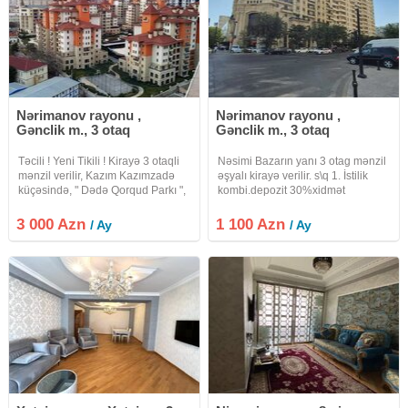
Nərimanov rayonu ,
Nərimanov rayonu ,
Gənclik m., 3 otaq
Gənclik m., 3 otaq
Təcili ! Yeni Tikili ! Kirayə 3 otaqli
Nəsimi Bazarın yanı 3 otag mənzil
mənzil verilir, Kazım Kazımzadə
əşyalı kirayə verilir. s\q 1. İstilik
küçəsində, " Dədə Qorqud Parkı ",
kombi.depozit 30%xidmət
" Zooloji Parkı " və " Gənclik "
metrosu yaxinliğinda. Mərtəbə:
3 000 Azn
1 100 Azn
/ Ay
/ Ay
9/6. Ümumi sahəsi: