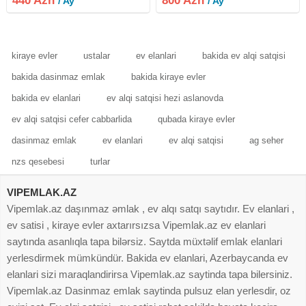
440 Azn
800 Azn
/ Ay
/ Ay
ümumi sahəsi 85 m² tam təmirli
mənzil kirayə verilir.Bina
kiraye evler
ustalar
ev elanlari
bakida ev alqi satqisi
bakida dasinmaz emlak
bakida kiraye evler
bakida ev elanlari
ev alqi satqisi hezi aslanovda
ev alqi satqisi cefer cabbarlida
qubada kiraye evler
dasinmaz emlak
ev elanlari
ev alqi satqisi
ag seher
nzs qesebesi
turlar
VIPEMLAK.AZ
Vipemlak.az daşınmaz əmlak , ev alqı satqı saytıdır. Ev elanlari ,
ev satisi , kiraye evler axtarırsızsa Vipemlak.az ev elanlari
saytında asanlıqla tapa bilərsiz. Saytda müxtəlif emlak elanlari
yerlesdirmek mümkündür. Bakida ev elanlari, Azerbaycanda ev
elanlari sizi maraqlandirirsa Vipemlak.az saytinda tapa bilersiniz.
Vipemlak.az Dasinmaz emlak saytinda pulsuz elan yerlesdir, oz