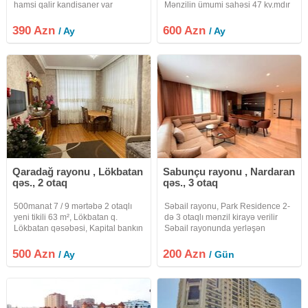
hamsi qalir kandisaner var
Mənzilin ümumi sahəsi 47 kv.mdır
və 2 otaqdan ibarətdir. Mənzil 16
mərtəbəli binanın 13-cü
390 Azn
600 Azn
/ Ay
/ Ay
mərtəbəsində yerləşir. 30 Azn
Komendant ödənişidir. Qiymət 600
Azn.
Qaradağ rayonu , Lökbatan
Sabunçu rayonu , Nardaran
qəs., 2 otaq
qəs., 3 otaq
500manat 7 / 9 mərtəbə 2 otaqlı
Səbail rayonu, Park Residence 2-
yeni tikili 63 m², Lökbatan q.
də 3 otaqlı mənzil kirayə verilir
Lökbatan qəsəbəsi, Kapital bankın
Səbail rayonunda yerləşən
arxası, yeni tikili bina. Bütün
prestijli Park Residence 2 yaşayış
avadanlıqlarla təchiz olunub.
kompleksində tam təmirli, zövqlə
500 Azn
200 Azn
/ Ay
/ Gün
Gənc ailələrə üstünlük verilir. 5
dizayn edilmiş və tam əşyalı 3
Avqust tarixindən
otaqlı mənzil günlük və