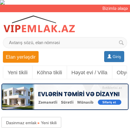
Bizimlə əlaqə
Elan yerləşdir
Giriş
Yeni tikili
Köhnə tikili
Həyət evi / Villa
Obyek
Dasinmaz emlak
▸
Yeni tikili