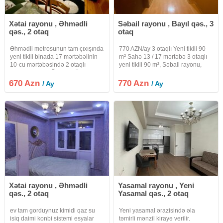
Xətai rayonu , Əhmədli
Səbail rayonu , Bayıl qəs., 3
qəs., 2 otaq
otaq
Əhmədli metrosunun tam çıxışında
770 AZN/ay 3 otaqlı Yeni tikili 90
yeni tikili binada 17 mərtəbəlinin
m² Sahə 13 / 17 mərtəbə 3 otaqlı
10-cu mərtəbəsində 2 otaqlı
yeni tikili 90 m², Səbail rayonu,
mənzil UZUNMŨDDƏTLİ kirayə
Jurnalistlərin binasında 17
verilir. Mənzilin ümumi sahəsi 57
mərtəbəli binanın 13-cü
670 Azn
770 Azn
/ Ay
/ Ay
kv m. Qaz, su, işıq daimidir. İstilik
mərtəbəsində, ümumi sahəsi 90
sistemi kombi ilə
kv/m olan 3 otaqlı mənzil
Xətai rayonu , Əhmədli
Yasamal rayonu , Yeni
qəs., 2 otaq
Yasamal qəs., 2 otaq
ev tam gorduynuz kimidi qaz su
Yeni yasamal ərazisində əla
isiq daimi konbi sistemi esyalar
təmirli mənzil kirayə verilir.