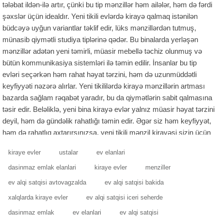
tələbat ildən-ilə artır, çünki bu tip mənzillər həm ailələr, həm də fərdi
şəxslər üçün idealdır. Yeni tikili evlərdə kirayə qalmaq istənilən
büdcəyə uyğun variantlar təklif edir, lüks mənzillərdən tutmuş,
münasib qiymətli studiya tiplərinə qədər. Bu binalarda yerləşən
mənzillər adətən yeni təmirli, müasir mebellə təchiz olunmuş və
bütün kommunikasiya sistemləri ilə təmin edilir. İnsanlar bu tip
evləri seçərkən həm rahat həyat tərzini, həm də uzunmüddətli
keyfiyyəti nəzərə alırlar. Yeni tikililərdə kirayə mənzillərin artması
bazarda sağlam rəqabət yaradır, bu da qiymətlərin sabit qalmasına
təsir edir. Beləliklə, yeni bina kirayə evlər yalnız müasir həyat tərzini
deyil, həm də gündəlik rahatlığı təmin edir. Əgər siz həm keyfiyyət,
həm də rahatlıq axtarırsınızsa, yeni tikili mənzil kirayəsi sizin üçün
ən düzgün seçim ola bilər.
kiraye evler
ustalar
ev elanlari
Yeni tikili evlərin üstünlükləri
dasinmaz emlak elanlari
kiraye evler
menziller
Yeni tikililərin əsas üstünlüyü onların müasir standartlara uyğun
layihələndirilməsidir. Bu binalarda həm enerjiyə qənaət edən
ev alqi satqisi avtovagzalda
ev alqi satqisi bakida
sistemlər, həm də səs və istilik izolyasiyası yüksək səviyyədə olur.
xalqlarda kiraye evler
ev alqi satqisi iceri seherde
Tikintidə istifadə olunan materiallar ekoloji baxımdan daha
dasinmaz emlak
ev elanlari
ev alqi satqisi
təhlükəsiz və davamlıdır, bu da yaşayışın uzunömürlü olmasına