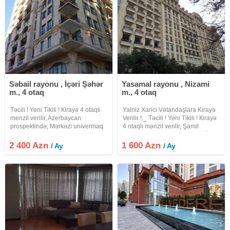
Səbail rayonu , İçəri Şəhər
Yasamal rayonu , Nizami
m., 4 otaq
m., 4 otaq
Təcili ! Yeni Tikili ! Кirayə 4 otaqli
Yalniz Xarici Vətandaşlara Kirayə
menzil verilir, Azerbaycan
Verilir !._ Təcili ! Yeni Tikili ! Кirayə
prospektində, Mərkəzi univermaq
4 otaqli mənzil verilir, Şamil
(MUM), "Fəvvarələr" meydani və
Əzizbeyov küçəsində, " Xarici İşlər
"İçərişəhər" metrosu yaxinliğinda.
Nazirliyi ", Baki Türk " Anadolu "
2 400 Azn
1 600 Azn
/ Ay
/ Ay
Mərtəbə: 16/4. Ümumi sahəsi: 150
Lisesi, " Qiş
kv