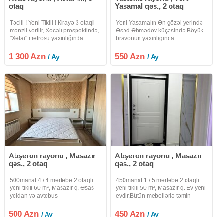
otaq
Yasamal qəs., 2 otaq
Təcili ! Yeni Tikili ! Кirayə 3 otaqli
Yeni Yasamalın Ən gözəl yerində
mənzil verilir, Xocalı prospektində,
Əsəd Əhmədov küçəsində Böyük
"Xətai" metrosu yaxınlığında.
bravonun yaxinliginda
Mərtəbə: 16/9.Ümumi sahəsi:100
dayanacağa 2 dəqiqəlik məsafədə
kv.m.Qaz+Kombi.Əla təmirli.
Yeni tikili binanın 12 mərtəbəli
1 300 Azn
550 Azn
/ Ay
/ Ay
Parket döşəmə.Sanitar qovşağı
binanın 7 ci mərtəbəsində ümumi
(duş kabinasi)
sahəsi 50 kV olan 1 otaqdan 2
otağa
Abşeron rayonu , Masazır
Abşeron rayonu , Masazır
qəs., 2 otaq
qəs., 2 otaq
500manat 4 / 4 mərtəbə 2 otaqlı
450manat 1 / 5 mərtəbə 2 otaqlı
yeni tikili 60 m², Masazır q. Əsas
yeni tikili 50 m², Masazır q. Ev yeni
yoldan və avtobus
evdir.Bütün mebellərlə təmin
dayanacağından cəmi 5 dəqiqəlik
olunub.Məhlənin başından şəhərə
məsafədə yerləşir. Bakı, Mehli
gedən maşurut keçir.Rahat yerdə
500 Azn
450 Azn
/ Ay
/ Ay