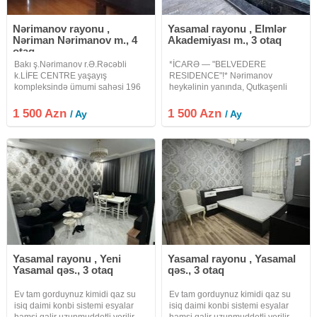
Nərimanov rayonu ,
Yasamal rayonu , Elmlər
Nəriman Nərimanov m., 4
Akademiyası m., 3 otaq
otaq
Bakı ş.Nərimanov r.Ə.Rəcəbli
*İCARƏ — "BELVEDERE
k.LİFE CENTRE yaşayış
RESIDENCE"!* Nərimanov
kompleksində ümumi sahəsi 196
heykəlinin yanında, Qutkaşenli
kv.m.olan 18 mərtəbəli binanın 14-
küçəsində, prestijli *PREMIUM
cü mərtəbəsində yerləşən 4 otaqlı
CLASS* kompleksində *3 otaqa
1 500 Azn
1 500 Azn
/ Ay
/ Ay
mənzil kirayə verilir.Mənzilin
düzəltmə. Əla dizayner təmirli,
yaşayış üçün hər bir şəraiti var
bütün mebel və texnika ilə təchiz
Yasamal rayonu , Yeni
Yasamal rayonu , Yasamal
Yasamal qəs., 3 otaq
qəs., 3 otaq
Ev tam gorduynuz kimidi qaz su
Ev tam gorduynuz kimidi qaz su
isiq daimi konbi sistemi esyalar
isiq daimi konbi sistemi esyalar
hamsi qalir uzunmuddetli verilir
hamsi qalir uzunmuddetli verilir