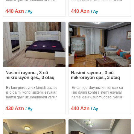
internet var kandisaner
internet var kandisaner
440 Azn
440 Azn
/ Ay
/ Ay
Nəsimi rayonu , 3-cü
Nəsimi rayonu , 3-cü
mikrorayon qəs., 3 otaq
mikrorayon qəs., 3 otaq
Ev tam gorduynuz kimidi qaz su
Ev tam gorduynuz kimidi qaz su
isiq daimi konbi sistemi esyalar
isiq daimi konbi sistemi esyalar
hamsi qalir uzunmuddetli verilir
hamsi qalir uzunmuddetli verilir
internet var kandisaner
internet var kandisaner
430 Azn
440 Azn
/ Ay
/ Ay