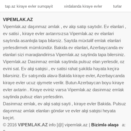
imkan verir. Yeni bina kirayə evlər sakinlərə estetik baxımdan daha
tap.az kiraye evler sumqayit
xirdalanda kiraye evler
turlar
cəlbedici interyer və geniş planlaşdırma təklif edir. Ən əsası bu tip
VIPEMLAK.AZ
evlərdə təhlükəsizlik sistemləri (kamera nəzarəti, domofon və giriş
Vipemlak.az daşınmaz əmlak , ev alqı satqı saytıdır. Ev elanlari ,
nəzarəti) hər bir sakinin rahatlığını təmin edir.
ev satisi , kiraye evler axtarırsızsa Vipemlak.az ev elanlari
Yeni tikili evlərdə təhlükəsizlik məsələsinə xüsusi diqqət ayrılır,
saytında asanlıqla tapa bilərsiz. Saytda müxtəlif emlak elanlari
çünki bu binalar müasir insanların tələblərinə cavab vermək
yerlesdirmek mümkündür. Bakida ev elanlari, Azerbaycanda ev
məqsədilə layihələndirilir. Hər bir yeni binada 24/7 kamera sistemi,
elanlari sizi maraqlandirirsa Vipemlak.az saytinda tapa bilersiniz.
giriş nəzarəti və yanğın siqnalizasiya sistemləri quraşdırılır. Bundan
Vipemlak.az Dasinmaz emlak saytinda pulsuz elan yerlesdir, oz
əlavə, bu binalar zəlzələyə davamlı konstruksiyalardan inşa olunur
evini sat. Ev alqi satqisi , ev satisi rahat şəkildə həyata keçirə
və dövlət standartlarına tam uyğunluq sertifikatına malik olur.
bilərsiniz. Ev satışında əlavə Bakida kiraye evler, Azerbaycanda
İnfrastruktur baxımından yeni tikililər ən əlverişli ərazilərdə yerləşir,
kiraye evler ucuz qiymete verilir. Butun Azerbaycan boyu kiraye
yaxınlıqda marketlər, məktəblər, dayanacaqlar və idman mərkəzləri
evler axtarin . Kiraye eviniz varsa Vipemlak.az dasinmaz emlak
olur. Bu, kirayəçilərə vaxt və nəqliyyat baxımından böyük rahatlıq
saytinda pulsuz elan yerlesdirin.
təmin edir. Yeni bina kirayə evlərdə yaşayanlar üçün həyətlərin
Dasinmaz emlak, ev alqi satqi sayti , kiraye evler Bakida. Pulsuz
abadlaşdırılması, uşaqlar üçün oyun meydançaları və yeraltı
daşınmaz əmlak elanları göndər ve evler alqi satqisi heyata
avtodayanacaqlar da əlavə üstünlüklər yaradır. Belə binalarda liftlər
keçirt.
sürətli və səssiz işləyir, mühəndis kommunikasiya sistemləri isə
© 2016
VIPEMLAK.AZ
info [@] vipemlak.az |
Bizimlə əlaqə
a:
yeni texnologiyalarla idarə olunur. Bu, həm enerjiyə qənaət, həm də