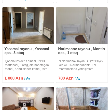
yaşayış kompleksi#ok8944 100
yerləşir.Sakit yerdir.Ev normal
azn offis haqqi
ailələrə, tələbələrə
Yasamal rayonu , Yasamal
Nərimanov rayonu , Montin
qəs., 3 otaq
qəs., 1 otaq
Qəbələ residens binası, 19/13
N Nərimanov rayonu Əşrəf Əliyev
mərtəbəsi, 3 otag, əla hər otagda
kec 41 16 cı mərtəbənin 1 ci
mebel, Kondisioner, kombi, təzə
mərtəbəsində yerləşir tam
butum məyşət texnikası, su-işig-
təmirlidir. İçərisində stol stul
qaz daimi, 24/7 oxrana və
kompyuter kondisoner internet
1 000 Azn
700 Azn
/ Ay
/ Ay
muşahidə kameraları.Əla həyəti
skaf soyuducu kiçik mətbəxi
butun lazım dükanlar, əla uşag
telefon ktv pulsuz dayanacağı
sanuzel