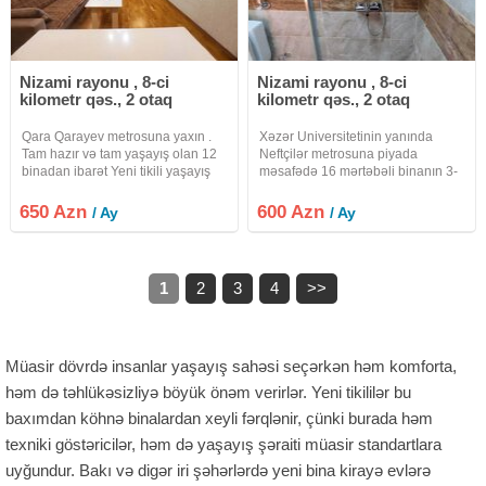
Nizami rayonu , 8-ci
Nizami rayonu , 8-ci
kilometr qəs., 2 otaq
kilometr qəs., 2 otaq
Qara Qarayev metrosuna yaxın .
Xəzər Universitetinin yanında
Tam hazır və tam yaşayış olan 12
Neftçilər metrosuna piyada
binadan ibarət Yeni tikili yaşayış
məsafədə 16 mərtəbəli binanın 3-
kompleksində 1 otaqdan 2
cü mərtəbəsində yerləşən 2 otaqlı
otaqlıya düzəlmə mənzil kirayə
mənzil tam əşyalarla uzun
650 Azn
600 Azn
/ Ay
/ Ay
verilir . 17/14 . Ümumi sahəsi 55
müddətli 600 manata kirayə verilir.
kvadrat . Tam təmirli və tam
Kommunallar və komendant pulu
1
2
3
4
>>
Müasir dövrdə insanlar yaşayış sahəsi seçərkən həm komforta,
həm də təhlükəsizliyə böyük önəm verirlər. Yeni tikililər bu
baxımdan köhnə binalardan xeyli fərqlənir, çünki burada həm
texniki göstəricilər, həm də yaşayış şəraiti müasir standartlara
uyğundur. Bakı və digər iri şəhərlərdə yeni bina kirayə evlərə