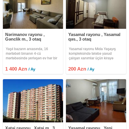
Nərimanov rayonu ,
Yasamal rayonu , Yasamal
Gənclik m., 3 otaq
qəs., 3 otaq
Yaşıl bazarın arxasında, 16
Yasamal rayonu Mida Yaşayış
mərtəbəli binanın 4-cü
kompleksində tələbə yaxud
mərtəbəsində yerləşən ev hər bir
çalışan xanımlar üçün kirayə
şəraiti ilə kirayə verilir. Дом,
verilir.Əsas şərt təmizliyə və
расположенный за Зелёным
sakitliyə riayət etməkdi.Bu
1 400 Azn
200 Azn
/ Ay
/ Ay
рынком, на 4-м этаже 16-
mütləqdi.Ödənişə kommullar-wifi,
этажного здания, сдаётся в
su, qaz, işıq hamısı
аренду со всеми
daxildir.Binanın
Xətai rayonu , Xətai m., 3
Yasamal rayonu , Yeni