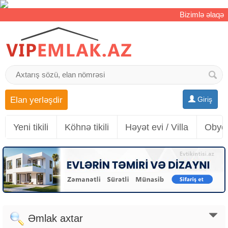
Bizimlə əlaqə
Elan yerləşdir
Giriş
Yeni tikili
Köhnə tikili
Həyət evi / Villa
Obyek
Əmlak axtar