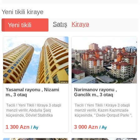
Yeni tikili kiraye
Satış
Kirayə
Yeni tikili
Yasamal rayonu , Nizami
Nərimanov rayonu ,
m., 3 otaq
Gənclik m., 3 otaq
Təcili ! Yeni Tikili ! Кirayə 3 otaqli
Təcili ! Yeni Tikili ! Kirayə 3 otaqli
mənzil verilir, Abdulla Şaiq
mənzil verilir, Kazım Kazımzadə
küçəsində, Dövlət Statistika
küçəsində, " Dədə Qorqud Parkı ",
Komitəsi , " Mərkəzi Park " və "
" Zooloji Parkı " və " Gənclik "
Nizami " metrosu yaxınlığında.
metrosu yaxinliğinda. Mərtəbə:
1 300 Azn
3 000 Azn
/ Ay
/ Ay
Mərtəbə: 23/14. Ümumi sahəsi:
9/6. Ümumi sahəsi:
175 kv.m