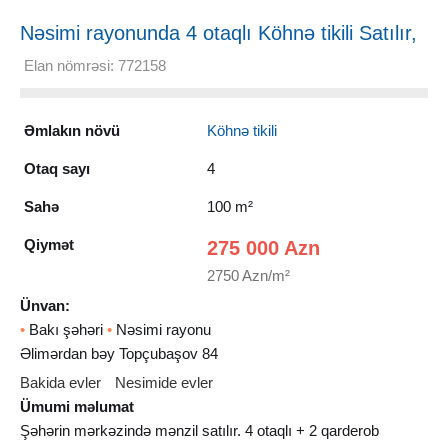
Nəsimi rayonunda 4 otaqlı Köhnə tikili Satılır,
100 m²
Elan nömrəsi: 772158
Əmlakın növü
Köhnə tikili
Otaq sayı
4
Sahə
100 m²
Qiymət
275 000 Azn
2750 Azn/m²
Ünvan:
•
Bakı şəhəri
•
Nəsimi rayonu
Əlimərdan bəy Topçubaşov 84
Bakida evler
Nesimide evler
Ümumi məlumat
Şəhərin mərkəzində mənzil satılır. 4 otaqlı + 2 qarderob