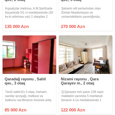
İnşaatçılar metrosu, A.M.Şərifzadə
Şəhərin elit yerlərindən olan
küçəsində 5\1 ci mərtəbəsində (30
Elmlər Akademiyası və
kv.m artırması var) 1 otaqdan 2
universitetlərin yaxınlığında,
otaqliya düzələn təmirli mənzil
Hüseyn Cavid pr.də Space TV ilə
satılır.Mənzildə sanuzel (hamam,
üzbəüz stalinka layihəli binada,
135 000 Azn
270 000 Azn
tualet) ayrıdır, istilik sistemi Kombi
əlavə 20 kv.m artırması olan, 2dən
və s.Sənədləri
3 otağa düzəlmə, yelçəkən mənzil
Qaradağ rayonu , Sahil
Nizami rayonu , Qara
qəs., 3 otaq
Qarayev m., 2 otaq
Təcili satılır.Ev 3 otaq, hamam,
Q.Qarayev m/s yaxın 238 saylı
sanitar qovşağı, mətbəxi və
məktəbin yanında 5 mərtəbəli
balkonu var.Binanın önündə artıq
binanın 4-cü mərtəbəsində 1
əşyaları yığmaq üçün tikili ərazisi
otaqdan 2 otağa düzəldilmiş
var.Dənizə çox yaxın məsafədə
təmirli mənzil əşyalarla biryerdə
85 000 Azn
122 000 Azn
yerləşir.Qarşısında avtobus
satılır. İstlik sistemi mərkəzidir.