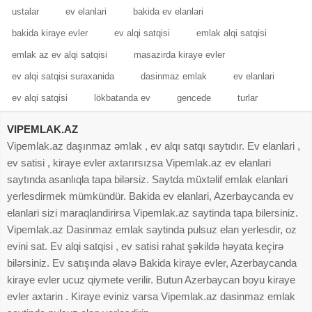
ustalar
ev elanlari
bakida ev elanlari
bakida kiraye evler
ev alqi satqisi
emlak alqi satqisi
emlak az ev alqi satqisi
masazirda kiraye evler
ev alqi satqisi suraxanida
dasinmaz emlak
ev elanlari
ev alqi satqisi
lökbatanda ev
gencede
turlar
VIPEMLAK.AZ
Vipemlak.az daşınmaz əmlak , ev alqı satqı saytıdır. Ev elanlari ,
ev satisi , kiraye evler axtarırsızsa Vipemlak.az ev elanlari
saytında asanlıqla tapa bilərsiz. Saytda müxtəlif emlak elanlari
yerlesdirmek mümkündür. Bakida ev elanlari, Azerbaycanda ev
elanlari sizi maraqlandirirsa Vipemlak.az saytinda tapa bilersiniz.
Vipemlak.az Dasinmaz emlak saytinda pulsuz elan yerlesdir, oz
evini sat. Ev alqi satqisi , ev satisi rahat şəkildə həyata keçirə
bilərsiniz. Ev satışında əlavə Bakida kiraye evler, Azerbaycanda
kiraye evler ucuz qiymete verilir. Butun Azerbaycan boyu kiraye
evler axtarin . Kiraye eviniz varsa Vipemlak.az dasinmaz emlak