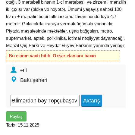
otağı. 3 mərtəbəli binanın 1-ci mərtəbəsi, və zirzəmi. mənzilin
iki çıxışı var (bloka və həyətə). Ümumi yaşayış sahəsi 100
kv m + mənzilin bütün altı zirzəmi. Tavan hündürlüyü 4.7
metrdir. Gələcəkdə icarəyə vermək üçün əla variantdır.
Piyada məsafəsində məktəblər, uşaq bağçaları, metro,
supermarket, aptek, poliklinika, ictimai nəqliyyat dayanacağı.
Mənzil Qış Parkı və Heydər Əliyev Parkının yanında yerləşir.
Bütün sənədlər qaydasındadır.
Bu elanın vaxtı bitib. Oxşar elanlara baxın
Əli
Bakı şəhəri
Paylaş
Tarix: 15.11.2025