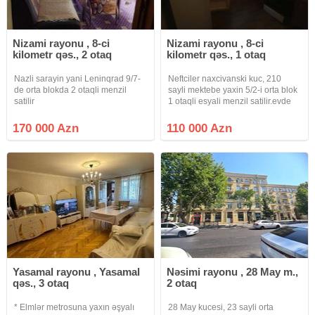
Nizami rayonu , 8-ci
Nizami rayonu , 8-ci
kilometr qəs., 2 otaq
kilometr qəs., 1 otaq
Nazli sarayin yani Leninqrad 9/7-
Neftciler naxcivanski kuc, 210
de orta blokda 2 otaqli menzil
sayli mektebe yaxin 5/2-i orta blok
satilir
1 otaqli esyali menzil satilir.evde
350 manata kirekes qalir.qaz su,
isiq daimidir.istilik sistemi
170 000 Azn
110 000 Azn
merkezidir.qeydiyyatda hec kes
yoxdur
Yasamal rayonu , Yasamal
Nəsimi rayonu , 28 May m.,
qəs., 3 otaq
2 otaq
* Elmlər metrosuna yaxın əşyalı
28 May kucesi, 23 sayli orta