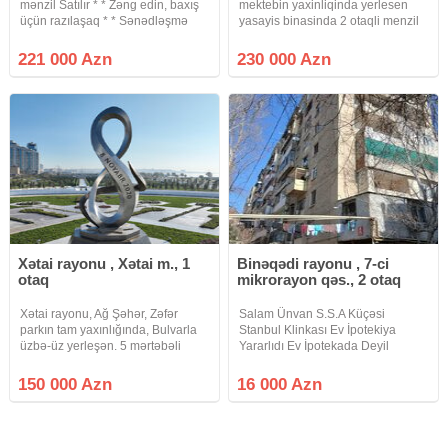
mənzil Satılır * * Zəng edin, baxış
mektebin yaxinliqinda yerlesen
üçün razılaşaq * * Sənədləşmə
yasayis binasinda 2 otaqli menzil
prosesi tam qanuni və şəffaf
satilir. 5/3, 90kv.m., yelceken, her
şəkildə aparılır * * Binanın tipi :
bir meiset esyasi ile tehciz
221 000 Azn
230 000 Azn
köhnə tikili (Xruşofka) * Otaq Sayı :
olunmus metbexi, san.qovsaqi,
3 otaqlı *
parket dosemesi, cixarisi var
Xətai rayonu , Xətai m., 1
Binəqədi rayonu , 7-ci
otaq
mikrorayon qəs., 2 otaq
Xətai rayonu, Ağ Şəhər, Zəfər
Salam Ünvan S.S.A Küçəsi
parkın tam yaxınlığında, Bulvarla
Stanbul Klinkası Ev İpotekiya
üzbə-üz yerleşən. 5 mərtəbəli
Yararlıdı Ev İpotekada Deyil
binanın 3-cü mərtəbəsində
yerləşən, Ümumi sahəsi 31 kv/m,
150 000 Azn
16 000 Azn
orta blok 1 otaqlı mənzil
satılır.Mərkəzi istilik