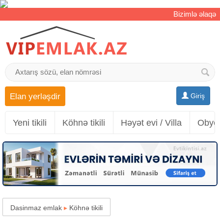
Bizimlə əlaqə
Elan yerləşdir
Giriş
Yeni tikili
Köhnə tikili
Həyət evi / Villa
Obyek
Dasinmaz emlak
▸
Köhnə tikili