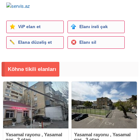
ViP elan et
Elanı irəli çək
Elana düzəliş et
Elanı sil
Köhnə tikili elanları
Yasamal rayonu , Yasamal
Yasamal rayonu , Yasamal
qəs., 2 otaq
qəs., 3 otaq