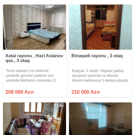
dayanacağı var.
Qaz, su, işıq daimidir. Sənəd
Xətai rayonu , Həzi Aslanov
Binəqədi rayonu , 3 otaq
qəs., 3 otaq
Tecili satiram Cox elverisli
Kupçalı, 3 otaqlı, Yeganə şadlıq
yerdedir gencler parkinin duz
sarayının yanında və Memar
yaninda Mehlenin cixisinda 12
Əcəmi metrosuna 5 dəqiqə piyada
nomreli avtobus dayanacagi Hezi
məsafədə mənzil satılır. Köhnə
aslanov metrosuna ayaqnan 7 8
tikili , daş bina yaşayış binasının
208 000 Azn
210 000 Azn
deyqe Raboci prospekte 3 4
9/4-cü mərtəbəsində 3 otaq 76 m2
deyqe Xetai polis bolmesinden
olan mənzildir. Mənzilin
asagi