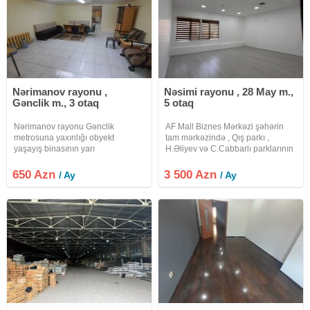
Nərimanov rayonu ,
Nəsimi rayonu , 28 May m.,
Gənclik m., 3 otaq
5 otaq
Nərimanov rayonu Gənclik
AF Mall Biznes Mərkəzi şəhərin
metrosuna yaxınlığı obyekt
tam mərkəzində , Qış parkı ,
yaşayış binasının yarı
H.Əliyev və C.Cabbarlı parklarının
zirzəmisində yerləşir.yol
əhatəsində , 28 may , Sahil metro
kənarıdır.üstü obyektdir. 3 otaq iç
stansiyasının yaxınlığında yerləşir.
650 Azn
3 500 Azn
/ Ay
/ Ay
içədir otaqların ölçüləri təxmini 25-
Biznes mərkəz müasir memarlıq
30kvdır.döşəmə metlaxdır. 3-cü
üslubunda inşa
sonuncu otaq