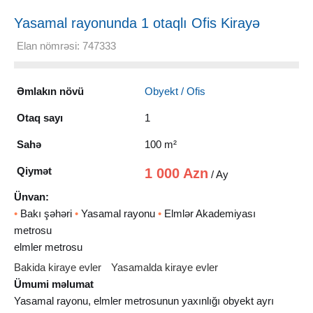
Yasamal rayonunda 1 otaqlı Ofis Kirayə
verilir, 100 m²
Elan nömrəsi: 747333
Əmlakın növü
Obyekt / Ofis
Otaq sayı
1
Sahə
100 m²
Qiymət
1 000 Azn
/ Ay
Ünvan:
•
Bakı şəhəri
•
Yasamal rayonu
•
Elmlər Akademiyası
metrosu
elmler metrosu
Bakida kiraye evler
Yasamalda kiraye evler
Ümumi məlumat
Yasamal rayonu, elmler metrosunun yaxınlığı obyekt ayrı