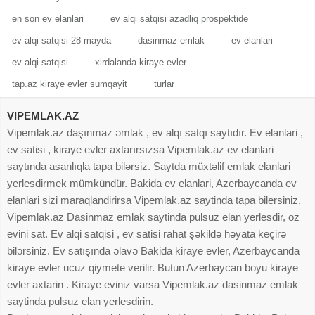
en son ev elanlari
ev alqi satqisi azadliq prospektide
ev alqi satqisi 28 mayda
dasinmaz emlak
ev elanlari
ev alqi satqisi
xirdalanda kiraye evler
tap.az kiraye evler sumqayit
turlar
VIPEMLAK.AZ
Vipemlak.az daşınmaz əmlak , ev alqı satqı saytıdır. Ev elanlari ,
ev satisi , kiraye evler axtarırsızsa Vipemlak.az ev elanlari
saytında asanlıqla tapa bilərsiz. Saytda müxtəlif emlak elanlari
yerlesdirmek mümkündür. Bakida ev elanlari, Azerbaycanda ev
elanlari sizi maraqlandirirsa Vipemlak.az saytinda tapa bilersiniz.
Vipemlak.az Dasinmaz emlak saytinda pulsuz elan yerlesdir, oz
evini sat. Ev alqi satqisi , ev satisi rahat şəkildə həyata keçirə
bilərsiniz. Ev satışında əlavə Bakida kiraye evler, Azerbaycanda
kiraye evler ucuz qiymete verilir. Butun Azerbaycan boyu kiraye
evler axtarin . Kiraye eviniz varsa Vipemlak.az dasinmaz emlak
saytinda pulsuz elan yerlesdirin.