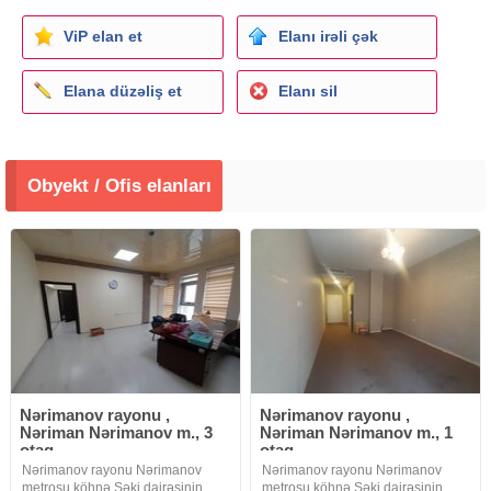
ViP elan et
Elanı irəli çək
Elana düzəliş et
Elanı sil
Obyekt / Ofis elanları
Nərimanov rayonu ,
Nərimanov rayonu ,
Nəriman Nərimanov m., 3
Nəriman Nərimanov m., 1
otaq
otaq
Nərimanov rayonu Nərimanov
Nərimanov rayonu Nərimanov
metrosu köhnə Şəki dairəsinin
metrosu köhnə Şəki dairəsinin