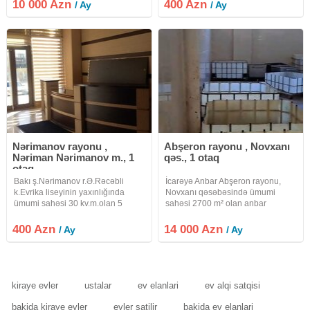
mərtəbə+130 kv/m 2ci mərtəbə).
yaxın deyil. 24/7 giriş çıxış vardır.
10 000 Azn
400 Azn
/ Ay
/ Ay
Ayrıca tikilidir. Təmirlidir. Yerləşmə
qadın kişi sanitar qovşaq mətbəx
yeri İdealdır. Birçox
isə ümumidir. Ödəniş
Nərimanov rayonu ,
Abşeron rayonu , Novxanı
Nəriman Nərimanov m., 1
qəs., 1 otaq
otaq
Bakı ş.Nərimanov r.Ə.Rəcəbli
İcarəyə Anbar Abşeron rayonu,
k.Evrika liseyinin yaxınlığında
Novxanı qəsəbəsində ümumi
ümumi sahəsi 30 kv.m.olan 5
sahəsi 2700 m² olan anbar
mərtəbəli plazanın 2-ci
icarəyə verilir. Anbar logistika,
mərtəbəsində yerləşən 1 otaqlı
istehsalat, distribusiya,
400 Azn
14 000 Azn
/ Ay
/ Ay
ofis icarəyə verilir.Ofis boş
topdansatış, saxlanc və digər
vəziyyətdə verilir.Mebellər
kommersiya fəaliyyətləri üçün
arendatora
əlverişlidir
kiraye evler
ustalar
ev elanlari
ev alqi satqisi
bakida kiraye evler
evler satilir
bakida ev elanlari