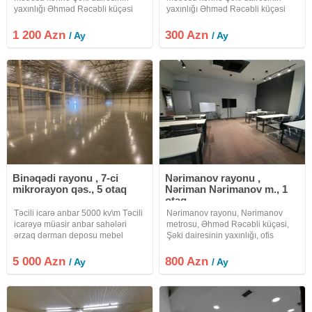
yaxınlığı Əhməd Rəcəbli küçəsi
yaxınlığı Əhməd Rəcəbli küçəsi
ofis plazanın orta mərtəbəsində
ofis plazanın orta mərtəbəsində
yerləşir. Giriş çıxış 7/24-dür. Yay
yerləşir.lift var. Mərkəzi isitmə və
1 200 Azn
300 Azn
/ Ay
/ Ay
üçün kondisoner qış üçün isə
mərkəzi soyutma sistemi vardır hər
kombisi vardır. Qadın kişi sanitar
otaqda sanitar qovşaq
Binəqədi rayonu , 7-ci
Nərimanov rayonu ,
mikrorayon qəs., 5 otaq
Nəriman Nərimanov m., 1
otaq
Təcili icarə anbar 5000 kv\m Təcili
Nərimanov rayonu, Nərimanov
icarəyə müasir anbar sahələri
metrosu, Əhməd Rəcəbli küçəsi,
ərzaq dərman deposu mebel
Şəki dairesinin yaxınlığı, ofis
məişət texnikası və sair üçün 5000
plazanın orta mərtəbəsidə
kv\m Dərnəgül metrosu S S
yerləşir.lift var.giriş çıxış 7/24-dür.
5 000 Azn
800 Azn
/ Ay
/ Ay
Axundov 11 Anbar 70 sot ərazidə
Qadın, kişi sanitar qovşağı var.
yerləşir 5000 Hündürlük 8 metr 4
Mətbəx ümumidir. Su, işıq,