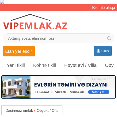
Bizimlə əlaqə
Elan yerləşdir
Giriş
Yeni tikili
Köhnə tikili
Həyət evi / Villa
Obyek
Dasinmaz emlak
▸
Obyekt / Ofis