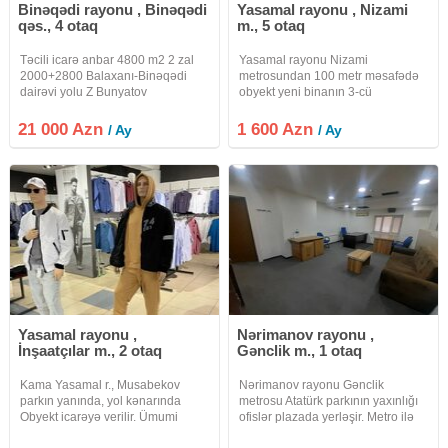
Binəqədi rayonu , Binəqədi
Yasamal rayonu , Nizami
qəs., 4 otaq
m., 5 otaq
Təcili icarə anbar 4800 m2 2 zal
Yasamal rayonu Nizami
2000+2800 Balaxanı-Binəqədi
metrosundan 100 metr məsafədə
dairəvi yolu Z Bunyatov
obyekt yeni binanın 3-cü
prospektinə çox yaxın. Hündürlük
mərtəbəsində yerləşir.girişi
7 metr Döşəmə üzlənmiş beton
blokdandır.lift ilə mərtəbəyə
21 000 Azn
1 600 Azn
/ Ay
/ Ay
Divarlar daş .Həyəti yoxdur tir bir
çıxılır.bu mərtəbədə yaşayış
başa anbara girir. İcarə haqqı 1
yoxdur.ancaq ofislərdir.2 lifti var
binanın. ofisin
Yasamal rayonu ,
Nərimanov rayonu ,
İnşaatçılar m., 2 otaq
Gənclik m., 1 otaq
Kama Yasamal r., Musabekov
Nərimanov rayonu Gənclik
parkın yanında, yol kənarında
metrosu Atatürk parkının yaxınlığı
Obyekt icarəyə verilir. Ümumi
ofislər plazada yerləşir. Metro ilə
sahəsi 390 kv/m ( 260 kv/m 1ci
məsafəsi 1200metrdir. Metroya