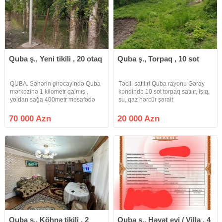
Quba ş., Yeni tikili , 20 otaq
Quba ş., Torpaq , 10 sot
QUBA. Şəhərin girəcəyində Quba
Təcili satılır! Quba rayonu Gəray
mərkəzinə 1 kilometr qalmış ,
kəndində 10 sot torpaq satılır, işıq,
yoldan sağa 400metr məsafədə
su, qaz hərcür şərait
yerləşir. Ərazi İgriq və
var.Sənədləşməsi fərqlidir, birbaşa
Nərimanabad kəndinin arasında
alacaq şəxsin adına
70 000 Azn
20 000 Azn
yerləşir çox sakit yerdir. Sahədə
keçiriləcək.Kənd Quba mərkəzdən
çoxlu yekə meyvə ağacları var.
25-30 km məsafədədir.Torpaq
Sənəd
sahəsi
Quba ş., Köhnə tikili , 2
Quba ş., Həyət evi / Villa , 4