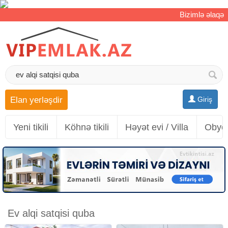
Bizimlə əlaqə
Elan yerləşdir
Giriş
Yeni tikili
Köhnə tikili
Həyət evi / Villa
Obyek
Ev alqi satqisi quba