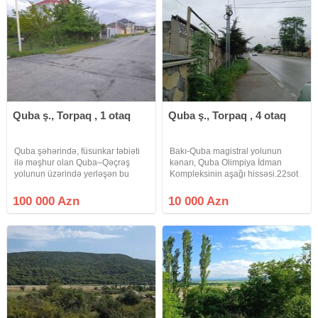
Quba ş., Torpaq , 1 otaq
Quba ş., Torpaq , 4 otaq
Quba şəhərində, füsunkar təbiəti
Bakı-Quba magistral yolunun
ilə məşhur olan Quba–Qəçrəş
kənarı, Quba Olimpiya İdman
yolunun üzərində yerləşən bu
Kompleksinin aşağı hissəsi.22sot
torpaq sahəsi sakitliyi, təmiz
torpaq sahəsi.Yol kənarında
havası və möhtəşəm mənzərəsi ilə
yerləşir, arxa tərəfi çaydır. Çaya
100 000 Azn
10 000 Azn
seçilir. Şəhər səs-küyündən uzaq,
keçid üçün xüsusi körpüsü
eyni zamanda rahat yerləşməsi
mövcuddur.İşıq, qaz və su
çəkilib.Qiymət