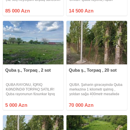
içində (0.24 ha rəsmi sənədlə,
kəndinə gedən yolun üzərində.
0.18 ha isə zəbt) iki ev saıtılır.
Satılır 14 sot torpaq sahəsi. Torpaq
85 000 Azn
14 500 Azn
Həyətdə iki ev mövcuddur biri
yol kənarında yerləşir, rahat gediş-
köhnə tikili biri isə yeni
gəlişə malikdir. Ərazi
Quba ş., Torpaq , 2 sot
Quba ş., Torpaq , 20 sot
QUBA RAYONU, İQRIQ
QUBA. Şəhərin girəcəyində Quba
KƏNDİNDƏ TORPAQ SATILIR!
mərkəzinə 1 kilometr qalmış ,
Quba rayonunun füsunkar İqrıq
yoldan sağa 400metr məsafədə
kəndində yerləşən 2 sot tikinti
yerləşir. Ərazi İgriq və
təyinatlı torpaq sahəsi satışdadır.
Nərimanabad kəndinin arasında
5 000 Azn
70 000 Azn
Çıxarış (kupça) var Texniki plan
yerləşir çox sakit yerdir. Sahədə
mövcuddur Tikinti təyinatlıdır
çoxlu yekə meyvə ağacları var.
Sənəd