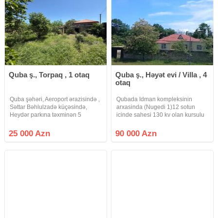
Quba ş., Torpaq , 1 otaq
Quba ş., Həyət evi / Villa , 4
otaq
Quba şəhəri, Aeroport ərazisində ,
Qubada Idman kompleksinin
Səttar Bəhlulzadə küçəsində,
arxasinda (Nugedi 1)12 sotun
Heydər parkına təxminən 5
icinde sahesi 130 kv olan kursulu
dəqiqəlik məsafədə yerləşən 2 sot
ev satilir.Ev 4 otaqdan ibaretdir:1
torpaq sahəsi satılır. Çıxarış
qonaq otagi, 3yataq otagi, metbex
25 000 Azn
90 000 Azn
(kupça) var Təyinatı yaşayış
ve hamam otagi.Tam temir olunub,
məntəqələri torpağıdır Qaz,
kombi cekilib, temirden