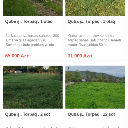
Quba ş., Torpaq , 1 otaq
Quba ş., Torpaq , 1 otaq
1ci kategoriya torpaq sahəsidi 300
Quba rayonu rustov kəndində
alma və gilas ağaclari var.
torpaq sahəsi satılır hər bir senədi
Suvarilmasinda problem yoxdu
vardır. Əsas yoldan 50 metr
daima suyu var Baki Quba yolu
aralıda yerləşir. Su və işıg var.
usdundə yerləsir. Samir Dəvəçi
Hisse hissede satılır. Qubanın
65 000 Azn
31 000 Azn
kanali bağin yanindan keçir.
xenagah kəndindede torpaq
Ağaclar bar verən ağaclardi
sahem var 1 hektardır.
Quba ş., Torpaq , 2 sot
Quba ş., Torpaq , 12 sot