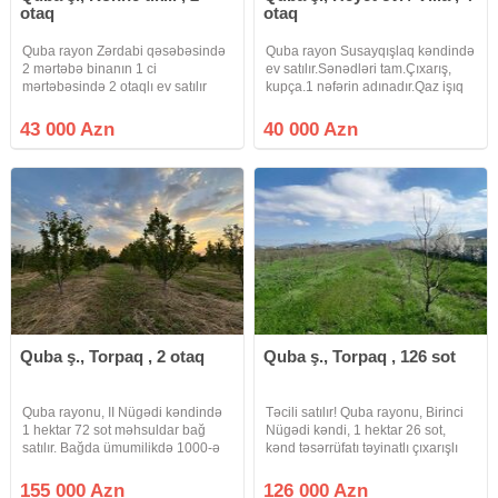
otaq
otaq
Quba rayon Zərdabi qəsəbəsində
Quba rayon Susayqışlaq kəndində
2 mərtəbə binanın 1 ci
ev satılır.Sənədləri tam.Çıxarış,
mərtəbəsində 2 otaqlı ev satılır
kupça.1 nəfərin adınadır.Qaz işıq
Qəsəbə Quba - Xaçmaz yolunda
su internet daimidir.Yol düz,
yerləşir Qəsəbədə bağça, market,
rahatdır.Ev 85 kv.Həyətyanı sahə 9
43 000 Azn
40 000 Azn
aptek var. Bütün komunallar
sot.Daş yoxdur sahədə.Meyvə
mövcuddur. Sənədlər
ağacları, gilas, tut var
qaydasindadir real
Quba ş., Torpaq , 2 otaq
Quba ş., Torpaq , 126 sot
Quba rayonu, II Nügədi kəndində
Təcili satılır! Quba rayonu, Birinci
1 hektar 72 sot məhsuldar bağ
Nügədi kəndi, 1 hektar 26 sot,
satılır. Bağda ümumilikdə 1000-ə
kənd təsərrüfatı təyinatlı çıxarışlı
yaxın alça və gilas ağacı
torpaq satılır. 400 dənə gilas, biraz
mövcuddur. Ağacların hamısı
alça ağacları, avtomatik damlama
155 000 Azn
126 000 Azn