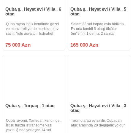
Quba ş., Həyət evi / Villa , 6
Quba ş., Həyət evi / Villa , 5
otaq
otaq
Quba rayon ispik kendinde gozel
Salam 22 sot torpaq evlə birlikdə.
ve menzereli yerde merkezde ev
Ev orta təmirli 5 otaq( ölçülər
satilir. Yolu asvaltdir. Isdirahet
5m*9m ), 1 dəhliz, 2 sanitar
ucun elverisli Yerdir.
qovşağı (hamam evin
daxilindədir), 1 yay mətbəxi, 4
75 000 Azn
165 000 Azn
ədəd boş otaq (anbar kimi istifadə
edilir), üzüm talvarı, təndirxana
Quba ş., Torpaq , 1 otaq
Quba ş., Həyət evi / Villa , 3
otaq
Quba rayonu, Xanəgah kəndində,
Təcili olaraq ev satılır. Qubadan
İstisu turizm istirahət mərkəzi
atuc arasında 20 dəqiqəlik yoldur
yaxınlığında yerləşən 14 sot