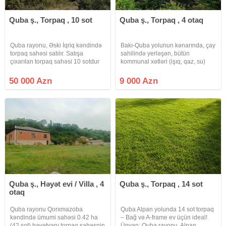
Quba ş., Torpaq , 10 sot
Quba ş., Torpaq , 4 otaq
Quba rayonu, Əski İqriq kəndində
Bakı-Quba yolunun kənarında, çay
torpaq sahəsi satılır. Satışa
sahilində yerləşən, bütün
çıxarılan torpaq sahəsi 10 sotdur
kommunal xətləri (işıq, qaz, su)
və "Quba Palace" istirahət
çəkilmiş bu 22 sotluq torpaq
mərkəzinə yaxın ərazidə yerləşir.
sahəsi həm şəxsi bağ evi (villa),
50 000 Azn
9 000 Azn
Torpağın kupçası var və tikinti
həm də kommersiya məqsədləri ,
təyinatlıdır.
iaşə obyekti, kotteclər,
Quba ş., Həyət evi / Villa , 4
Quba ş., Torpaq , 14 sot
otaq
Quba rayonu Qorxmazoba
Quba Alpan yolunda 14 sot torpaq
kəndində ümumi sahəsi 0.42 ha
– Bağ və A-frame ev üçün ideal!
(42 sot) həyətyanı torpaq sahəsnin
Ünvan: Quba rayonu, Alpan