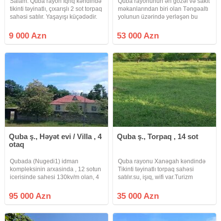
Salam. Quba rayon İqriq kəndində
Quba rayonunun ən gözəl və sakit
tikinti təyinatlı, çıxarışlı 2 sot torpaq
məkanlarından biri olan Təngəaltı
sahəsi satılır. Yaşayışı küçədədir.
yolunun üzərində yerləşən bu
Kommunallar yaxındı. Real alıcı ilə
torpaq sahəsi satışa çıxarılır. Qaz
qiymətdə razılaşa bilərik. Axşam
və elektrik xətti torpağın tam
9 000 Azn
53 000 Azn
saat 23:00-dan sonra narahat
yanında yerləşir Ümumi sahəsi 12
etməyin
sot olan torpaq, fərdi
Quba ş., Həyət evi / Villa , 4
Quba ş., Torpaq , 14 sot
otaq
Qubada (Nugedi1) idman
Quba rayonu Xanəgah kəndində
kompleksinin arxasinda , 12 sotun
Tikinti təyinatlı torpaq sahəsi
icerisinde sahesi 130kv/m olan, 4
satılır.su, işıq, wifi var.Turizm
otaq, 1 metbex ve 1s/u- den ibaret
zonasıdır.Kənd Təngaltı
kursulu ev satilir. Ev tam temirlidir,
istiqamətində yerləşir.Rayon
95 000 Azn
35 000 Azn
kombi cekilib, isiq cekilib, qaz, su
mərkəzindən 25-30 dəqiqəlik
yaxinda var
məsafədədir.Kəndin istisuyu,
şəlaləsi var