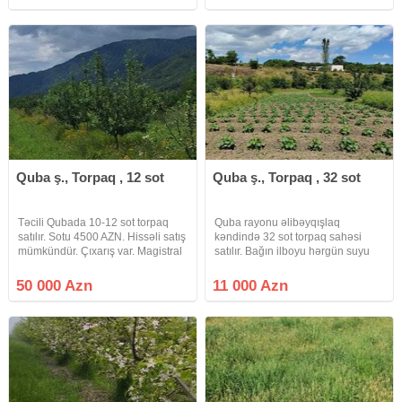
cavan və məhsuldardır – bir qismi
suvarma sistemləri, su quyusu, işçi
5–6 illik, digər qismi isə 3
üçün
Quba ş., Torpaq , 12 sot
Quba ş., Torpaq , 32 sot
Təcili Qubada 10-12 sot torpaq
Quba rayonu əlibəyqışlaq
satılır. Sotu 4500 AZN. Hissəli satış
kəndində 32 sot torpaq sahəsi
mümkündür. Çıxarış var. Magistral
satılır. Bağın ilboyu hərgün suyu
yola və əsas turizm zonalarına
var. Çox yaxşı yerdir. Bağın
yaxındır. Su və işıq var. Bağ evi,
yarıdan yuxarı hissəsi 7-8 illik
50 000 Azn
11 000 Azn
kottec, istirahət mərkəzi və ya
böyük gilas qələmləridi, yarıdan
yatırım üçün
aşağı hissəsi isə tərəvəz əkilib