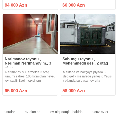
temir olunub. Awaqi mertebede 1
bələdiyyədir , 112 nömrəli
94 000 Azn
66 000 Azn
zal, 1 yataq otagi, kuxna ve
avtobusa 2 dəqiqəlik məsafədə
sanuzel movcuddur. Yuxari
yerləşir . Məktəbə , bağçaya
xəstəxanaya
Nərimanov rayonu ,
Sabunçu rayonu ,
Nəriman Nərimanov m., 3
Məhəmmədli qəs., 2 otaq
otaq
Nerimanov M.Cermetde 3 otaq
Məktəbə və baxçaya piyada 5
umumi sahesi 100 kv.m.olan heyet
dəqiqəlik məsafədə yerləşir. Yağış
evi satilir.Evein yaxsi temiri
yağanda su basan evlərlə
var.Qaz, isiq, su , kanalzasiya
müqayisə etməyin bu evi,
sistemi var.Butun infrastrukturlar
qəsəbənin ən hündür yerində
95 000 Azn
58 000 Azn
yaxinliqda yerlesir.Jek
tikilib və aprel və may ayında
evidir.Senedi qeydiyyat yolu iledir
aramsız yağışlar yağmasına
baxmayaraq həyətdə
ustalar
ev elanlari
ev alqi satqisi bakida
ucuz evler