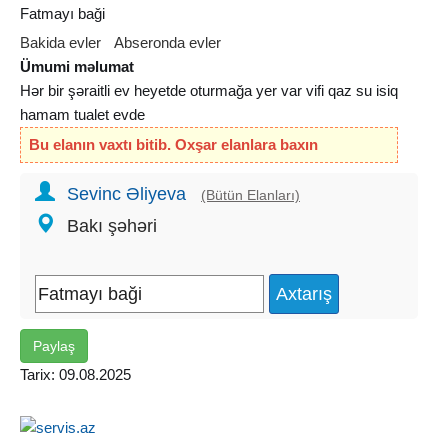
Fatmayı baği
Bakida evler
Abseronda evler
Ümumi məlumat
Hər bir şəraitli ev heyetde oturmağa yer var vifi qaz su isiq
hamam tualet evde
Bu elanın vaxtı bitib. Oxşar elanlara baxın
Sevinc Əliyeva
(Bütün Elanları)
Bakı şəhəri
Paylaş
Tarix: 09.08.2025