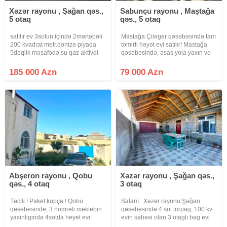
Xəzər rayonu , Şağan qəs.,
Sabunçu rayonu , Maştağa
5 otaq
qəs., 5 otaq
satılır ev 3sotun içində 2mərtəbəli
Mastağa Çiləgər qəsəbəsində tam
200 kvadrat metr.dənizə piyada
təmirli həyət evi satılır! Mastağa
5dəqlik məsafədə.su qaz aktivdi
qəsəbəsində, əsas yola yaxın və
daimidi.həyətdə 2ədəd çənidə
yaşayış üçün əlverişli ərazidə
var.rahat həyətində 3maşın
yerləşən 2.5 sot torpaq sahəsində
185 000 Azn
79 000 Azn
saxlamaq olar.mərdəkan şüvəlan
tikilmiş, 130 m², 5 otaqlı tam təmirli
yolunun ustundə asvalta yaxın ele
həyət evi
Abşeron rayonu , Qobu
Xəzər rayonu , Şağan qəs.,
qəs., 4 otaq
3 otaq
Təcili ! Paket kupça ! Qobu
Salam . Xəzər rayonu Şağan
qesebesinde, 3 nomreli mektebin
qəsəbəsində 4 sot torpag, 100 kv
yaxinliginda 4sotda heyet evi
evin sahəsi olan 3 otaglı bag evi
satilir. Wexsi istifade ucun tikilib
satışa çıxarıldı . sənədi