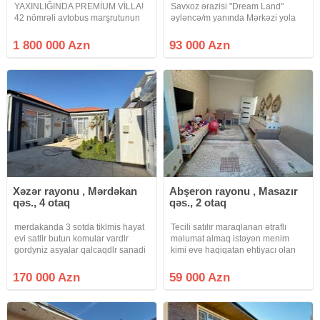
YAXINLIĞINDA PREMİUM VİLLA!
Savxoz ərazisi "Dream Land"
42 nömrəli avtobus marşrutunun
əyləncə/m yanında Mərkəzi yola
üzərində yerləşən 21 sot torpaq
yaxın Torpaq sahəsi: 1.4 kv.m Tikili
sahəsində inşa olunmuş 3
sahəsi: 70 kv.m Otaq sayı: 3 ot
1 800 000 Azn
93 000 Azn
mərtəbəli möhtəşəm villa
Sənəd Çıxarış ( kupça). Evində
satışdadır. Ümumi sahə: 630 m²
torpağında
Sənəd: Kupça
Xəzər rayonu , Mərdəkan
Abşeron rayonu , Masazır
qəs., 4 otaq
qəs., 2 otaq
merdakanda 3 sotda tiklmis hayat
Tecili satılır maraqlanan ətraflı
evi satllr butun komular vardlr
məlumat almaq istəyən menim
gordyniz asyalar qalcaqdlr sanadi
kimi eve haqiqatan ehtiyacı olan
paket clxarsdlr kupcadlr vasitcanin
ciddi musteriler nömrənin ozune
xidmat haql 1% fayizdir
zeng estin vatsapa yox , cibi, başı
170 000 Azn
59 000 Azn
boslar narahat etmesin