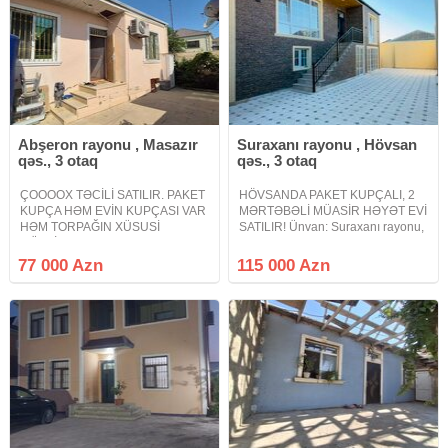
Abşeron rayonu , Masazır
Suraxanı rayonu , Hövsan
qəs., 3 otaq
qəs., 3 otaq
ÇOOOOX TƏCİLİ SATILIR. PAKET
HÖVSANDA PAKET KUPÇALI, 2
KUPÇA HƏM EVİN KUPÇASI VAR
MƏRTƏBƏLİ MÜASİR HƏYƏT EVİ
HƏM TORPAĞIN XÜSUSİ
SATILIR! Ünvan: Suraxanı rayonu,
MÜLKİYYƏT. Masazır qəsəbəsi
Hövsan qəsəbəsi, "Ləvəngi"
Fizuli küçəsi 4 daş kürsülü həyət
adlanan ərazi. Mövqe: Əsas yola
77 000 Azn
115 000 Azn
evi satılır 3 otaqlı ev mətbəx
piyada cəmi 5 dəqiqəlik
hamam sanitar qovşağı yerləşir
məsafədə. Əsas Məlumatlar və
qaz su işıq