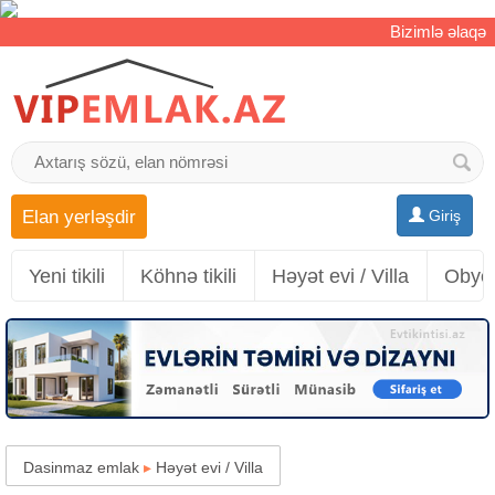
Bizimlə əlaqə
Elan yerləşdir
Giriş
Yeni tikili
Köhnə tikili
Həyət evi / Villa
Obyek
Dasinmaz emlak
▸
Həyət evi / Villa