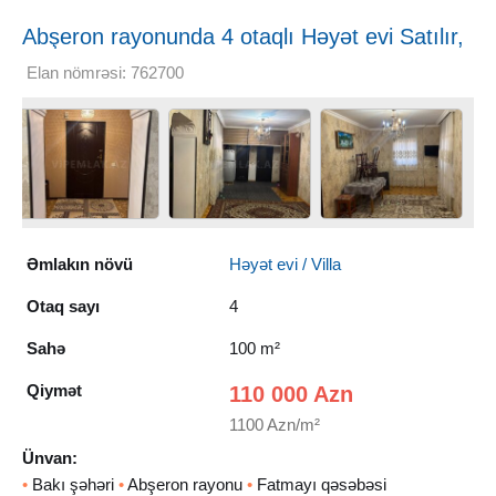
Abşeron rayonunda 4 otaqlı Həyət evi Satılır,
100 m²
Elan nömrəsi: 762700
Əmlakın növü
Həyət evi / Villa
Otaq sayı
4
Sahə
100 m²
Qiymət
110 000 Azn
1100 Azn/m²
Ünvan:
•
Bakı şəhəri
•
Abşeron rayonu
•
Fatmayı qəsəbəsi