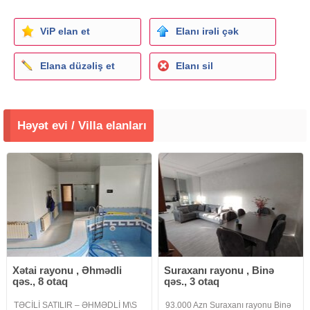
ViP elan et
Elanı irəli çək
Elana düzəliş et
Elanı sil
Həyət evi / Villa elanları
Xətai rayonu , Əhmədli
Suraxanı rayonu , Binə
qəs., 8 otaq
qəs., 3 otaq
TƏCİLİ SATILIR – ƏHMƏDLİ M\S
93.000 Azn Suraxanı rayonu Binə