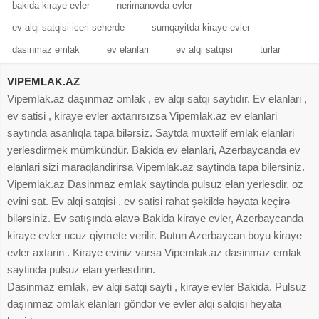
bakida kiraye evler
nerimanovda evler
ev alqi satqisi iceri seherde
sumqayitda kiraye evler
dasinmaz emlak
ev elanlari
ev alqi satqisi
turlar
VIPEMLAK.AZ
Vipemlak.az daşınmaz əmlak , ev alqı satqı saytıdır. Ev elanlari ,
ev satisi , kiraye evler axtarırsızsa Vipemlak.az ev elanlari
saytında asanlıqla tapa bilərsiz. Saytda müxtəlif emlak elanlari
yerlesdirmek mümkündür. Bakida ev elanlari, Azerbaycanda ev
elanlari sizi maraqlandirirsa Vipemlak.az saytinda tapa bilersiniz.
Vipemlak.az Dasinmaz emlak saytinda pulsuz elan yerlesdir, oz
evini sat. Ev alqi satqisi , ev satisi rahat şəkildə həyata keçirə
bilərsiniz. Ev satışında əlavə Bakida kiraye evler, Azerbaycanda
kiraye evler ucuz qiymete verilir. Butun Azerbaycan boyu kiraye
evler axtarin . Kiraye eviniz varsa Vipemlak.az dasinmaz emlak
saytinda pulsuz elan yerlesdirin.
Dasinmaz emlak, ev alqi satqi sayti , kiraye evler Bakida. Pulsuz
daşınmaz əmlak elanları göndər ve evler alqi satqisi heyata