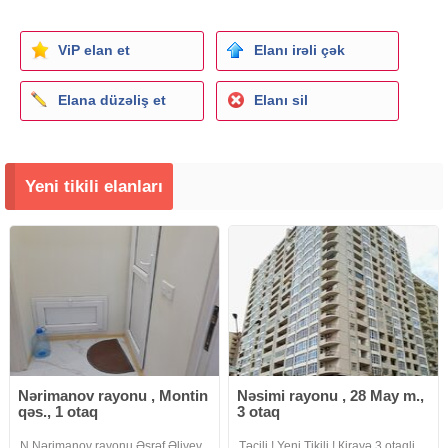
ViP elan et
Elanı irəli çək
Elana düzəliş et
Elanı sil
Yeni tikili elanları
Nərimanov rayonu , Montin
Nəsimi rayonu , 28 May m.,
qəs., 1 otaq
3 otaq
N Nərimanov rayonu Əşrəf Əliyev
Təcili ! Yeni Tikili ! Кirayə 3 otaqli