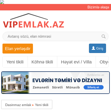
Bizimlə əlaqə
Elan yerləşdir
Giriş
Yeni tikili
Köhnə tikili
Həyət evi / Villa
Obyek
Dasinmaz emlak
▸
Yeni tikili