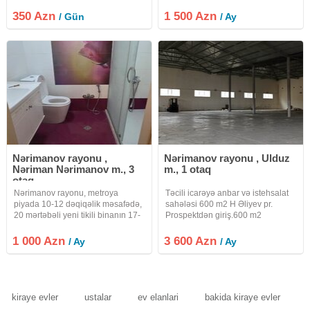
küçəsində, prestijli *PREMIUM
CLASS* kompleksində *3 otaqa
350 Azn
1 500 Azn
/ Gün
/ Ay
düzəltmə. Əla dizayner təmirli,
bütün mebel və texnika ilə təchiz
Nərimanov rayonu ,
Nərimanov rayonu , Ulduz
Nəriman Nərimanov m., 3
m., 1 otaq
otaq
Nərimanov rayonu, metroya
Təcili icarəyə anbar və istehsalat
piyada 10-12 dəqiqəlik məsafədə,
sahələsi 600 m2 H Əliyev pr.
20 mərtəbəli yeni tikili binanın 17-
Prospektdən giriş.600 m2
ci mərtəbəsində sahəsi 136 kv.m.
Hündürlük 6 metr. 10 yük maşını
olan qanuni 3 otaqlı mənzil kirayə
üçün parkinq Döşəmə üzlənmiş
1 000 Azn
3 600 Azn
/ Ay
/ Ay
verilir. Mənzildə yaşayış üçün
beton divarlar daş tavanlar
lazım olan bütün texnika
profnastil . Bütün ərazi kamera
nəzarəti
kiraye evler
ustalar
ev elanlari
bakida kiraye evler