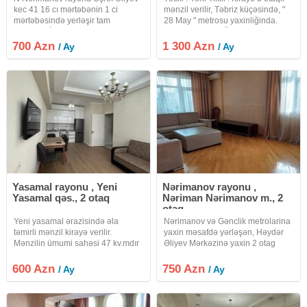
kec 41 16 cı mərtəbənin 1 ci
mənzil verilir, Təbriz küçəsində, "
mərtəbəsində yerləşir tam
28 May " metrosu yaxinliğinda.
təmirlidir. İçərisində stol stul
Mərtəbə: 13/11. Ümumi sahəsi:
kompyuter kondisoner internet
135 kv.m. Qaz + Kombi. Əla təmirli.
700 Azn
1 300 Azn
/ Ay
/ Ay
skaf soyuducu kiçik mətbəxi
Parket döşəmə. Sanitar qovşaği (
telefon ktv pulsuz dayanacağı
sanuzel
Yasamal rayonu , Yeni
Nərimanov rayonu ,
Yasamal qəs., 2 otaq
Nəriman Nərimanov m., 2
otaq
Yeni yasamal ərazisində əla
Nərimanov və Gənclik metrolarina
təmirli mənzil kirayə verilir.
yaxin məsafdə yərləşən, Həydər
Mənzilin ümumi sahəsi 47 kv.mdır
Əliyev Mərkəzinə yaxin 2 otag
və 2 otaqdan ibarətdir. Mənzil 16
mənzil əşyalı kirayə verilir. xidmət
mərtəbəli binanın 13-cü
haqqı 30%
600 Azn
750 Azn
/ Ay
/ Ay
mərtəbəsində yerləşir. 30 Azn
Komendant ödənişidir. Qiymət 600
Azn.