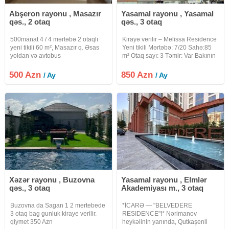
Abşeron rayonu , Masazır
Yasamal rayonu , Yasamal
qəs., 2 otaq
qəs., 3 otaq
500manat 4 / 4 mərtəbə 2 otaqlı
Kirayə verilir – Melissa Residence
yeni tikili 60 m², Masazır q. Əsas
Yeni tikili Mərtəbə: 7/20 Sahə:85
yoldan və avtobus
m² Otaq sayı: 3 Təmir: Var Bakının
dayanacağından cəmi 5 dəqiqəlik
prestijli yaşayış komplekslərindən
məsafədə yerləşir. Bakı, Mehli
biri olan Melissa Residence-də 3
500 Azn
850 Azn
/ Ay
/ Ay
yaşayış kompleksi#ok8944 100
otaqlı, tam təmirli mənzil kirayə
azn offis haqqi
verilir
Xəzər rayonu , Buzovna
Yasamal rayonu , Elmlər
qəs., 3 otaq
Akademiyası m., 3 otaq
Buzovna da Sagan 1 2 mertebede
*İCARƏ — "BELVEDERE
3 otaq bag gunluk kiraye verilir.
RESIDENCE"!* Nərimanov
qiymet 350 Azn
heykəlinin yanında, Qutkaşenli