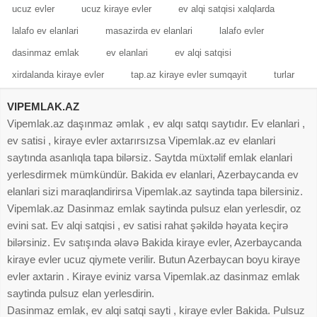
ucuz evler
ucuz kiraye evler
ev alqi satqisi xalqlarda
lalafo ev elanlari
masazirda ev elanlari
lalafo evler
dasinmaz emlak
ev elanlari
ev alqi satqisi
xirdalanda kiraye evler
tap.az kiraye evler sumqayit
turlar
VIPEMLAK.AZ
Vipemlak.az daşınmaz əmlak , ev alqı satqı saytıdır. Ev elanlari ,
ev satisi , kiraye evler axtarırsızsa Vipemlak.az ev elanlari
saytında asanlıqla tapa bilərsiz. Saytda müxtəlif emlak elanlari
yerlesdirmek mümkündür. Bakida ev elanlari, Azerbaycanda ev
elanlari sizi maraqlandirirsa Vipemlak.az saytinda tapa bilersiniz.
Vipemlak.az Dasinmaz emlak saytinda pulsuz elan yerlesdir, oz
evini sat. Ev alqi satqisi , ev satisi rahat şəkildə həyata keçirə
bilərsiniz. Ev satışında əlavə Bakida kiraye evler, Azerbaycanda
kiraye evler ucuz qiymete verilir. Butun Azerbaycan boyu kiraye
evler axtarin . Kiraye eviniz varsa Vipemlak.az dasinmaz emlak
saytinda pulsuz elan yerlesdirin.
Dasinmaz emlak, ev alqi satqi sayti , kiraye evler Bakida. Pulsuz