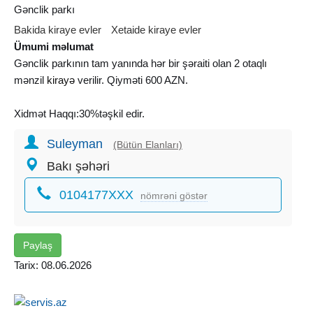
Gənclik parkı
Bakida kiraye evler
Xetaide kiraye evler
Ümumi məlumat
Gənclik parkının tam yanında hər bir şəraiti olan 2 otaqlı
mənzil
kirayə
verilir. Qiyməti 600 AZN.
Xidmət Haqqı:30%təşkil edir.
Suleyman
(Bütün Elanları)
Bakı şəhəri
0104177XXX
nömrəni göstər
Paylaş
Tarix: 08.06.2026