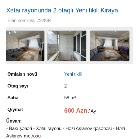
Xətai rayonunda 2 otaqlı Yeni tikili Kirayə
verilir, 58 m²
Elan nömrəsi: 792884
Əmlakın növü
Yeni tikili
Otaq sayı
2
Sahə
58 m²
Qiymət
600 Azn
/ Ay
Ünvan:
•
Bakı şəhəri
•
Xətai rayonu
•
Həzi Aslanov qəsəbəsi
•
Həzi
Aslanov metrosu