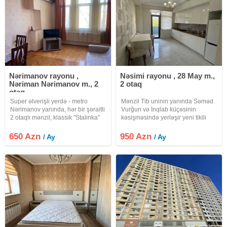
Nərimanov rayonu ,
Nəsimi rayonu , 28 May m.,
Nəriman Nərimanov m., 2
2 otaq
otaq
Super əlverişli yerdə - metro
Mənzil Tib uninin yanında Səməd
Nərimanov yanında, hər bir şəraitli
Vurğun və İnqlab küçəsinin
2 otaqlı mənzil, klassik "Stalinka"
kəsişməsində yerləşir yeni tikili
layihəli binada, daimi su və qaz,
binanın 3 cü mərtəbəsində 2 otaqlı
Kombi Ariston, yataq və mətbəx
yeni təmirli və yeni əşyalı verilir
650 Azn
950 Azn
/ Ay
/ Ay
mebeli, parket, TV+internet,
geniş və rahat mənzildir ətrafda
kondisioner,
isdənilən iaşə