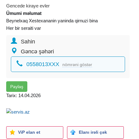
Gencede kiraye evler
Ümumi məlumat
Beynelxaq Xestexananin yaninda qirnuzi bina
Her bir seraiti var
Sahin
Gəncə şəhəri
0558013XXX
nömrəni göstər
Paylaş
Tarix: 14.04.2026
ViP elan et
Elanı irəli çək