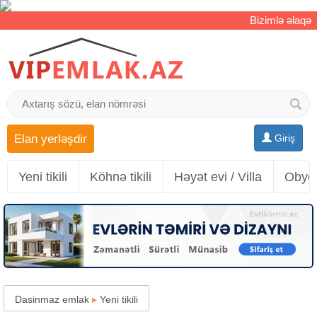
Bizimlə əlaqə
Elan yerləşdir
Giriş
Yeni tikili
Köhnə tikili
Həyət evi / Villa
Obyek
Dasinmaz emlak
▸
Yeni tikili