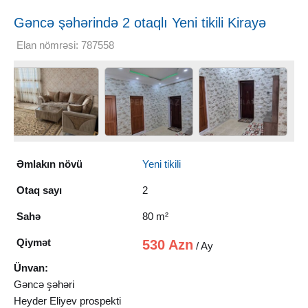
Gəncə şəhərində 2 otaqlı Yeni tikili Kirayə
verilir, 80 m²
Elan nömrəsi: 787558
Əmlakın növü
Yeni tikili
Otaq sayı
2
Sahə
80 m²
Qiymət
530 Azn
/ Ay
Ünvan:
Gəncə şəhəri
Heyder Eliyev prospekti