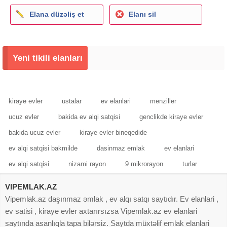
Elana düzəliş et
Elanı sil
Yeni tikili elanları
kiraye evler
ustalar
ev elanlari
menziller
ucuz evler
bakida ev alqi satqisi
genclikde kiraye evler
bakida ucuz evler
kiraye evler bineqedide
ev alqi satqisi bakmilde
dasinmaz emlak
ev elanlari
ev alqi satqisi
nizami rayon
9 mikrorayon
turlar
VIPEMLAK.AZ
Vipemlak.az daşınmaz əmlak , ev alqı satqı saytıdır. Ev elanlari ,
ev satisi , kiraye evler axtarırsızsa Vipemlak.az ev elanlari
saytında asanlıqla tapa bilərsiz. Saytda müxtəlif emlak elanlari