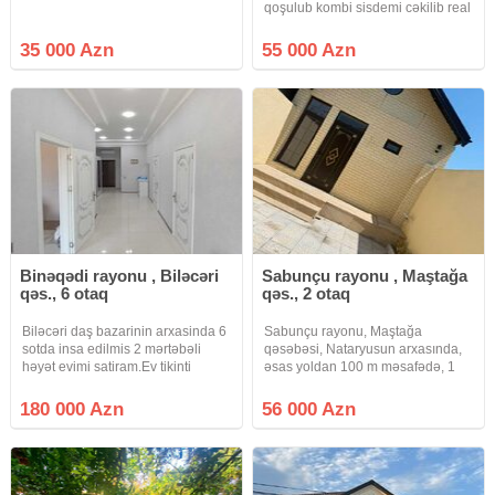
qoşulub kombi sisdemi cəkilib real
alıcı zəng eləsin dayanacaqa
yaxındır kupca var
35 000 Azn
55 000 Azn
Binəqədi rayonu , Biləcəri
Sabunçu rayonu , Maştağa
qəs., 6 otaq
qəs., 2 otaq
Biləcəri daş bazarinin arxasinda 6
Sabunçu rayonu, Maştağa
sotda insa edilmis 2 mərtəbəli
qəsəbəsi, Nataryusun arxasında,
həyət evimi satiram.Ev tikinti
əsas yoldan 100 m məsafədə, 1
norma tələblərinə uygun olaraq
sot torpaq sahəsi üzərində inşa
inşa edilmişdir.Həyətində meyvə
edilmiş, 2 otaqlı, ümumi tikili
180 000 Azn
56 000 Azn
agaclari genış həyəti var.Ev 7/24
sahəsi 47 kv/m olan Həyət Evi
kamera nəzarətindədir
Satılır. Ev şəxsi tikilidir, qoşa daşla