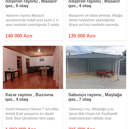
Abşeron rayonu , Masazır
Abşeron rayonu , Masazır
qəs., 6 otaq
qəs., 4 otaq
Abseron rayonu Masazir
Masazırın ən ideal yerində, Əliağa
qesebesinde Asfalt yola yaxin 2 ci
Vahid heykəlinin yaxınlığında,
araz marketin yaxinliginda 5 sotda
Bravo və Araz marketin yanında,
insa olunmus 2 mertebeli 6 otaqli
1.5- sot torpaq sahəsində, 2-
umumi sahesi 120 kv olan heyet
mərtəbəli, 4-otaqlı tam təmirli
140 000 Azn
135 000 Azn
evi satilir evin senedleri kupca
həyət evi satılır. Ev, Masazırın
olmaqla beraber qazi suyu
hündür yerində yerləşir, bu
Xəzər rayonu , Buzovna
Sabunçu rayonu , Maştağa
qəs., 4 otaq
qəs., 7 otaq
Kamil Hesenov Shexsi 7 sot ortda
Sabunçu r-nu, Meşdağa q-si,
temirli Evdi yasaycun en idyaili
Şexsi tikili Heyet evi. Keyfiyyetli
Evdi. Bezi Qesebeler kimi yagis
materiallardan istifade olub.
yaxanda balotda olmur temiz
Natariusun, Qəsr restorannın
havasi ekincun yasayiscun en
yaxınlığında yerleşir. Yoldan