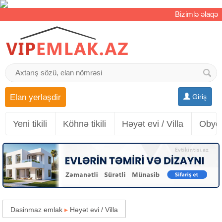
Bizimlə əlaqə
Elan yerləşdir
Giriş
Yeni tikili
Köhnə tikili
Həyət evi / Villa
Obyek
Dasinmaz emlak
▸
Həyət evi / Villa