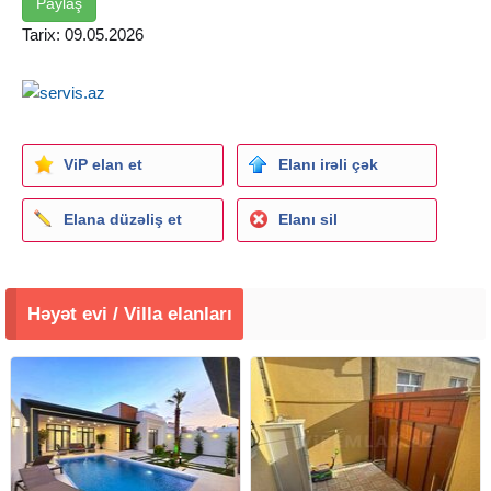
Paylaş
Tarix: 09.05.2026
ViP elan et
Elanı irəli çək
Elana düzəliş et
Elanı sil
Həyət evi / Villa elanları