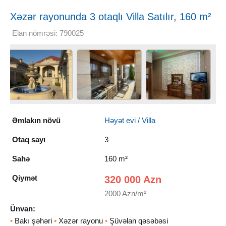
Xəzər rayonunda 3 otaqlı Villa Satılır, 160 m²
Elan nömrəsi: 790025
Əmlakın növü
Həyət evi / Villa
Otaq sayı
3
Sahə
160 m²
Qiymət
320 000 Azn
2000 Azn/m²
Ünvan:
•
Bakı şəhəri
•
Xəzər rayonu
•
Şüvəlan qəsəbəsi