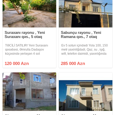
Suraxanı rayonu , Yeni
Sabunçu rayonu , Yeni
Suraxanı qəs., 5 otaq
Ramana qəs., 7 otaq
TƏCİLİ SATILIR! Yeni Suraxanı
Ev 5 sotun içindədi Yola 100, 150
qəsəbəsi, Əmrulla Dadaşov
metr yaxinliğdadi, Qaz, su , işığ,
küçəsində yerləşən 4 sot
wifi, telefon daimidi, yaxınlığında
həyətyanı sahəsi olan həyət evi
Məktəb, uşağ baxçası Araz market,
satılır. Həyətdə 2 ayrı ev
restoran hər şey var.yeni dizaynla
120 000 Azn
285 000 Azn
mövcuddur. Bütün kommunal
yığlıb, təmirlidir.
xidmətlər (su, qaz, işıq) daimidir.
Ev 89 nömrəli