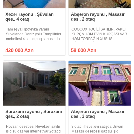
Xəzər rayonu , Şüvəlan
Abşeron rayonu , Masazır
qəs., 4 otaq
qəs., 2 otaq
Tam əşyali Ipoteyka yararli
ÇOOOOX TƏCİLİ SATILIR. PAKET
Suvelanda Deniz yolu Tranpilinler
KUPÇA HƏM EVİN KUPÇASI VAR
mehellesi 4 sot torpaq sahəsində
HƏM TORPAĞIN XÜSUSİ
villa satılır. Məlumat: Həyətin
MÜLKİYYƏT İPOTEKAYA
sahəsi - 4 sot Evin sahəsi - 140 m²
YARARLI. Masazır qəsəbəsi 6
420 000 Azn
58 000 Azn
3 Yataq otaqı ■ Geniş zal Mətbəx
nömrəli məktəbin yaxınlığında
Qarderob
arxa küçəsi həyət evi əşyalı satılır
2 otaqlı ev mətbəx hamam
Suraxanı rayonu , Suraxanı
Abşeron rayonu , Masazır
qəs., 2 otaq
qəs., 3 otaq
Hovsan qesebesi Heyet.evi satilir
3 otaqlı həyət evi satışda Unvan
isiq su qaz var internet var 2otaqdi
Masazır qəsəbəsi qaz su işlq