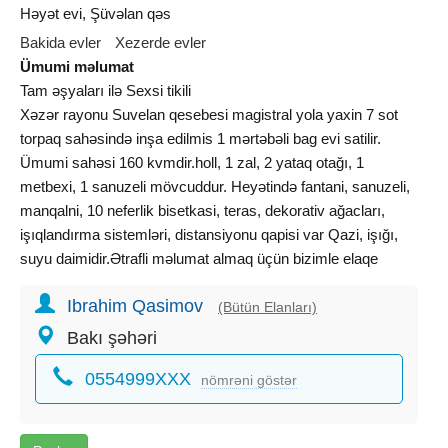
Həyət evi, Şüvəlan qəs
Bakida evler
Xezerde evler
Ümumi məlumat
Tam əşyaları ilə Sexsi tikili
Xəzər rayonu Suvelan qesebesi magistral yola yaxin 7 sot
torpaq sahəsində inşa edilmis 1 mərtəbəli bag evi satilir.
Ümumi sahəsi 160 kvmdir.holl, 1 zal, 2 yataq otağı, 1
metbexi, 1 sanuzeli mövcuddur. Heyətində fantani, sanuzeli,
manqalni, 10 neferlik bisetkasi, teras, dekorativ ağacları,
işıqlandırma sistemləri, distansiyonu qapisi var Qazi, işığı,
suyu daimidir.Ətrafli məlumat almaq üçün bizimle elaqe
saxlayin.Sened KUPÇA
Ibrahim Qasimov
(Bütün Elanları)
Bakı şəhəri
0554999XXX
nömrəni göstər