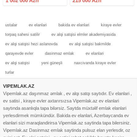
1 002 000 Azn
215 000 Azn
elverilsli yerdi bilen bilir Deqiq
50metr mesafede.Torpağın 1sotu-
alicilar narahat elesin.
15000m. Alınıb.Ümumi 3 sotdur.
ustalar
ev elanlari
bakida ev elanlari
kiraye evler
torpaq sahesi satilir
ev alqi satqisi elmler akademiyasida
ev alqi satqisi hezi aslanovda
ev alqi satqisi bakmilde
qarayevde evler
dasinmaz emlak
ev elanlari
ev alqi satqisi
yeni güneşli
naxcivanda kiraye evler
turlar
VIPEMLAK.AZ
Vipemlak.az daşınmaz əmlak , ev alqı satqı saytıdır. Ev elanlari ,
ev satisi , kiraye evler axtarırsızsa Vipemlak.az ev elanlari
saytında asanlıqla tapa bilərsiz. Saytda müxtəlif emlak elanlari
yerlesdirmek mümkündür. Bakida ev elanlari, Azerbaycanda ev
elanlari sizi maraqlandirirsa Vipemlak.az saytinda tapa bilersiniz.
Vipemlak.az Dasinmaz emlak saytinda pulsuz elan yerlesdir, oz