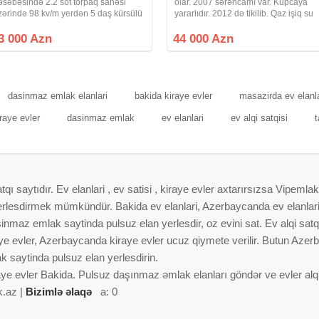
əsəbəsində 2.2 sot torpaq sahəsi
olar. 2007 sərəncamı var. Kupcaya
zərində 98 kv/m yerdən 5 daş kürsülü
yararlıdır. 2012 də tikilib. Qaz işiq su
 otaq, mətbəxt və sanuzeldən ibarət
internet telefon daimidir. Dayanacağ
əyət evi satılır. Sənəd:Bələdiyyə
10-15 dəqiqəlik məsafədədir. Real
3 000 Azn
44 000 Azn
iymət 83000 ( kreditlə ilkin ödəniş
alıcıya endirim olacaq
0000_45000 )
dasinmaz emlak elanlari
bakida kiraye evler
masazirda ev elanla
raye evler
dasinmaz emlak
ev elanlari
ev alqi satqisi
t
 saytıdır. Ev elanlari , ev satisi , kiraye evler axtarırsızsa Vipemlak
 yerlesdirmek mümkündür. Bakida ev elanlari, Azerbaycanda ev elanlar
nmaz emlak saytinda pulsuz elan yerlesdir, oz evini sat. Ev alqi satqis
aye evler, Azerbaycanda kiraye evler ucuz qiymete verilir. Butun Azer
 saytinda pulsuz elan yerlesdirin.
aye evler Bakida. Pulsuz daşınmaz əmlak elanları göndər ve evler alqi 
k.az |
Bizimlə əlaqə
a: 0