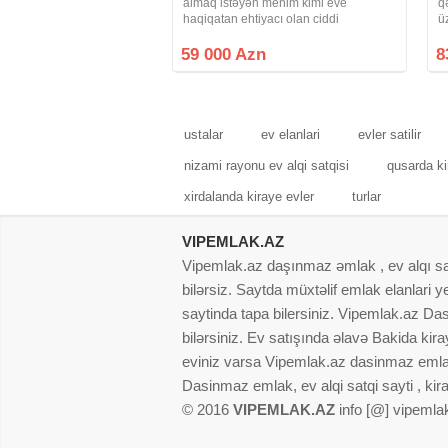
almaq istəyən menim kimi eve
q
haqiqatan ehtiyacı olan ciddi
ü
musteriler nömrənin ozune zeng estin
3
vatsapa yox , cibi, başı boslar narahat
h
59 000 Azn
8
etmesin
Q
4
ustalar
ev elanlari
evler satilir
nizami rayonu ev alqi satqisi
qusarda ki
xirdalanda kiraye evler
turlar
VIPEMLAK.AZ
Vipemlak.az daşınmaz əmlak , ev alqı satqı
bilərsiz. Saytda müxtəlif emlak elanlari
saytinda tapa bilersiniz. Vipemlak.az Dasi
bilərsiniz. Ev satışında əlavə Bakida kir
eviniz varsa Vipemlak.az dasinmaz emlak
Dasinmaz emlak, ev alqi satqi sayti , kir
© 2016
VIPEMLAK.AZ
info [@] vipemla