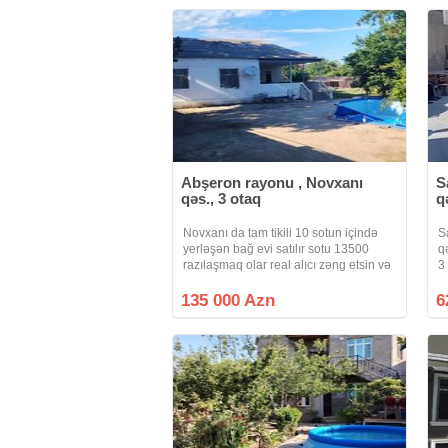
Abşeron rayonu , Novxanı
S
qəs., 3 otaq
q
Novxanı da tam tikili 10 sotun içində
S
yerləşən bağ evi satılır sotu 13500
q
razılaşmaq olar real alıcı zəng etsin və
3
ya whatsapp a yazsın geri dönüş
e
olacaq
s
135 000 Azn
6
v
2