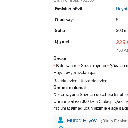
Elan nömrəsi: 792599
Əmlakın növü
Həyət e
Otaq sayı
5
Sahə
300 m
Qiymət
225 
750 A
Ünvan:
•
Bakı şəhəri
•
Xəzər rayonu
•
Şüvəlan q
Həyət evi, Şüvəlan qəs
Bakida evler
Xezerde evler
Ümumi məlumat
Xəzər rayonu Suvelan qesebesi 5 sot tor
Umumi sahesi 300 kvm 5 otaqli..Qazi, işı
məlumat almaq üçün bizimle elaqe sa
Murad Eliyev
(Bütün Elanları