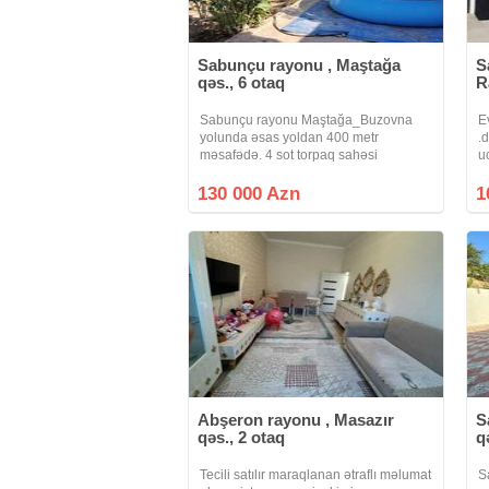
Sabunçu rayonu , Maştağa
S
qəs., 6 otaq
R
Sabunçu rayonu Maştağa_Buzovna
E
yolunda əsas yoldan 400 metr
.
məsafədə. 4 sot torpaq sahəsi
u
üzərində, 220 kv /m olan 2 mərtəbəli 6
t
otaq, 2 mətbəxt və 2 sanuzeldən ibarət
o
130 000 Azn
1
həyət evi satılır, Həyətdə əlavə olaraq
o
70 kv/m
n
Abşeron rayonu , Masazır
S
qəs., 2 otaq
q
Tecili satılır maraqlanan ətraflı məlumat
S