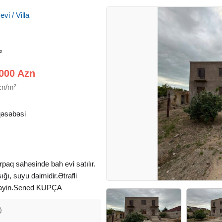
vi / Villa
²
000 Azn
zn/m²
əsəbəsi
paq sahəsinde bah evi satılır.
ğı, suyu daimidir.Ətrafli
xlayin.Sened KUPÇA
)