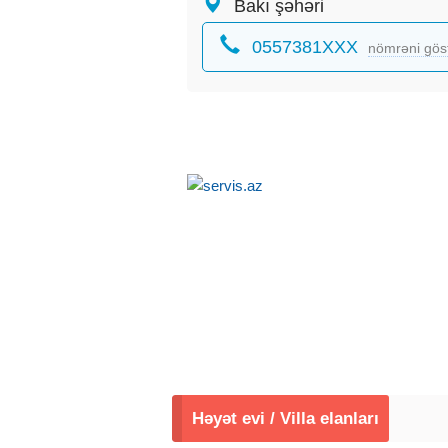
Bakı şəhəri
0557381XXX
nömrəni gös
Həyət evi / Villa elanları