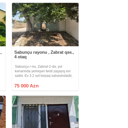
,
Sabunçu rayonu , Zabrat qəs.,
4 otaq
Sabunçu r-nu, Zabrat-2-də, yol
kənarında yerləşən fərdi yaşayış evi
i
satılır. Ev 3.2 sot torpaq sahəsindədir,
həyətyanı sahəsi genişdir.
Xüsusiyyətlər: - 4 otaq və 1 balkon -
75 000 Azn
Həyətdə iri darvaza - Meyvə ağacları -