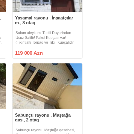
,
Yasamal rayonu , İnşaatçılar
m., 3 otaq
Salam əleykum. Təcili Dəyərindən
e
Ucuz Satilir! Paket Kupçası var!
r.
(Tikintialtı Torpaq və Tikili Kupçalıdır
ümumi 124kv.m) Yasamal Asan
xidmətin arxa hissəsində əla təmirli 62
119 000 Azn
kv.m tikili sahəsi olan 3 otaqlı kupçalı
Sabunçu rayonu , Maştağa
qəs., 2 otaq
Sabunçu rayonu, Maştağa qəsəbəsi,