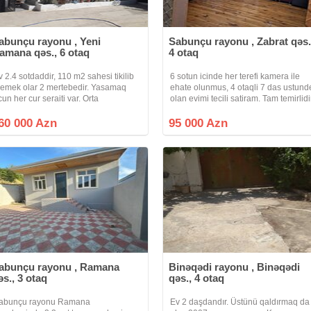
abunçu rayonu , Yeni
Sabunçu rayonu , Zabrat qəs.
amana qəs., 6 otaq
4 otaq
v 2.4 sotdaddir, 110 m2 sahesi tikilib
6 sotun icinde her terefi kamera ile
demek olar 2 mertebedir. Yasamaq
ehate olunmus, 4 otaqli 7 das ustund
cun her cur seraiti var. Orta
olan evimi tecili satiram. Tam temirlidi
emirlidir.alana metbex mebeli hediyye
lunacaq.öz evimdir, pula ehtiyacim
60 000 Azn
95 000 Azn
ldugu ücun satiram. Maklerler
arahat
abunçu rayonu , Ramana
Binəqədi rayonu , Binəqədi
əs., 3 otaq
qəs., 4 otaq
abunçu rayonu Ramana
Ev 2 daşdandır. Üstünü qaldırmaq da