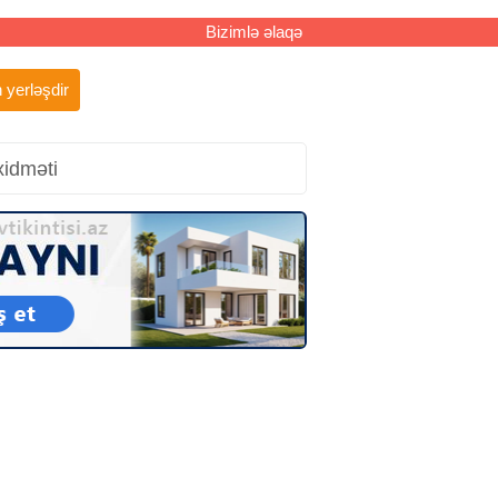
Bizimlə əlaqə
 yerləşdir
xidməti