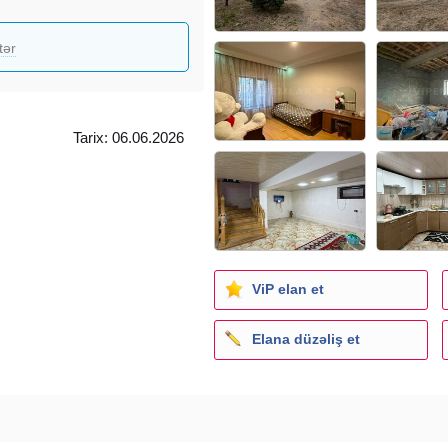
tər
Tarix: 06.06.2026
ViP elan et
Elana düzəliş et