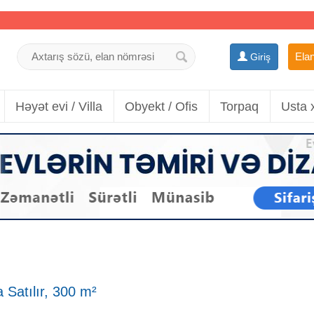
Elan
Giriş
Həyət evi / Villa
Obyekt / Ofis
Torpaq
Usta 
 Satılır, 300 m²