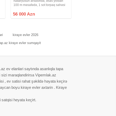
Nataryusun arxasında, əsas yoldan
100 m məsafədə, 1 sot torpaq sahəsi
a
üzərində inşa edilmiş, 2 otaqlı, ümumi
tikili sahəsi 47 kv/m olan Həyət Evi
56 000 Azn
Satılır. Ev şəxsi tikilidir, qoşa daşla
ri
kiraye evler 2026
ap.az kiraye evler sumqayit
.az ev elanlari saytında asanlıqla tapa
i sizi maraqlandirirsa Vipemlak.az
i , ev satisi rahat şəkildə həyata keçirə
baycan boyu kiraye evler axtarin . Kiraye
satqisi heyata keçirt.