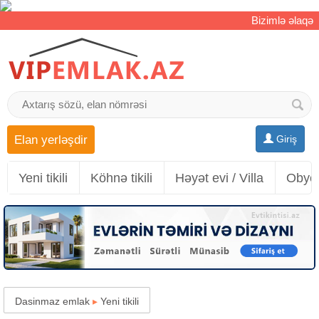
Bizimlə əlaqə
Elan yerləşdir
Giriş
Yeni tikili
Köhnə tikili
Həyət evi / Villa
Obyek
Dasinmaz emlak
▸
Yeni tikili