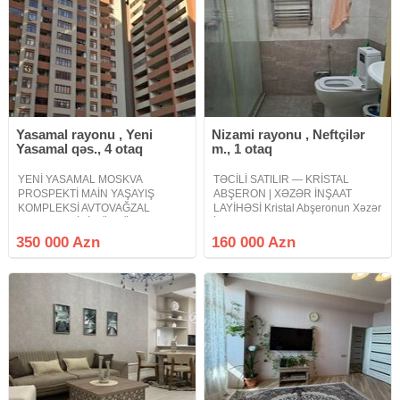
Yasamal rayonu , Yeni
Nizami rayonu , Neftçilər
Yasamal qəs., 4 otaq
m., 1 otaq
YENİ YASAMAL MOSKVA
TƏCİLİ SATILIR — KRİSTAL
PROSPEKTİ MAİN YAŞAYIŞ
ABŞERON | XƏZƏR İNŞAAT
KOMPLEKSİ AVTOVAĞZAL
LAYİHƏSİ Kristal Abşeronun Xəzər
KOMPLEKSİNİN ÜSTÜ QAZLI
İnşaat layihəsində yerləşən,
LİFTLİ SUPER TƏMİRLİ MƏNZİL
yüksək keyfiyyətlə təmir olunmuş,
350 000 Azn
160 000 Azn
Yeni Yasamal Moskva prospekti
tam əşyalı və yaşayış üçün tam
Avtovağzal kompleksinin üstündə
hazır 1 otaqlı mənzil satışa çıxarılır.
Main yaşayış kompleksində əla
təmirli