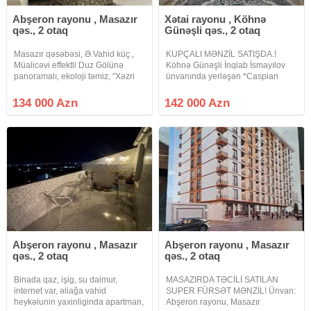
Abşeron rayonu , Masazır
Xətai rayonu , Köhnə
qəs., 2 otaq
Günəşli qəs., 2 otaq
Masazır qəsəbəsi, Ə.Vahid küç.,
KUPÇALI MƏNZİL SATIŞDA.!
Müalicəvi effektli Duz Gölünə
Köhnə Günəşli İnqlab İsmayılov
panoramalı, ekoloji təmiz, "Xəzri
ünvanında yerləşən *Caspian
MTK"yaşayış kompleksində 12
Vista Residence * tikinti şirkəti
mərtəbəli binanın 6-cı
tərəfindən inşa olunan 16
134 000 Azn
142 000 Azn
mərtəbəsində yerləşən 65 kv/m
mərtəbəli binanın 5 ci
sahəsi 2 otaqlı studiya mənzil
mərtəbəsində ümumi sahəsi 63
kv.m olan 1 dən 2 yə
Abşeron rayonu , Masazır
Abşeron rayonu , Masazır
qəs., 2 otaq
qəs., 2 otaq
Binada qaz, işig, su daimur,
MASAZIRDA TƏCİLİ SATILAN
internet var, əliağa vahid
SUPER FÜRSƏT MƏNZİL! Ünvan:
heykəlunin yaxinliginda apartman,
Abşeron rayonu, Masazır