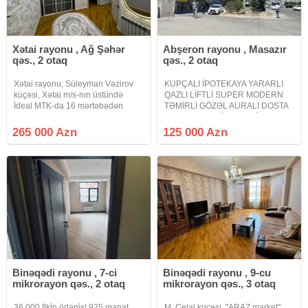
контингент.
район повышенной инфраструктуры, всё в шаговой
доступности: парк Г. Джавида, Парк Академии, школы,
Xətai rayonu , Ağ Şəhər
Abşeron rayonu , Masazır
ВУЗЫ, БГУ, супер маркеты, остановки, различные
qəs., 2 otaq
qəs., 2 otaq
магазины. Удобная транспортная доступность.
Xətai rayonu, Süleyman Vəzirov
KUPÇALI İPOTEKAYA YARARLI
• КОМИССИЯ ДЛЯ КЛИЕНТОВ 1 %
küçəsi, Xətai m/s-nın üstündə
QAZLI LİFTLİ SUPER MODERN
İdeal MTK-da 16 mərtəbədən
TƏMİRLİ GÖZƏL AURALI DOSTA
ibarət kompleksin 14-cü
QARDAŞA LAYİQ MƏNZİL
mərtəbəsində yerləşən, yeni təmir
KAPİTAL TƏMİRLİ MƏNZİL.
265 000 Azn
125 000 Azn
olunmuş, 2 otaqlı, əşyalı mənzil
Masazırın ən gözəl ideal prestijli
satılır. Mənzilin təmirində yüksək
elit yaşayış kompleksi Xəzri -A
MTK yaşayış kompleksində
Binəqədi rayonu , 7-ci
Binəqədi rayonu , 9-cu
mikrorayon qəs., 2 otaq
mikrorayon qəs., 3 otaq
36.000 İlki̇n ödəni̇ş! 925 manat
M. Celal kucesi, "ARAZ market",