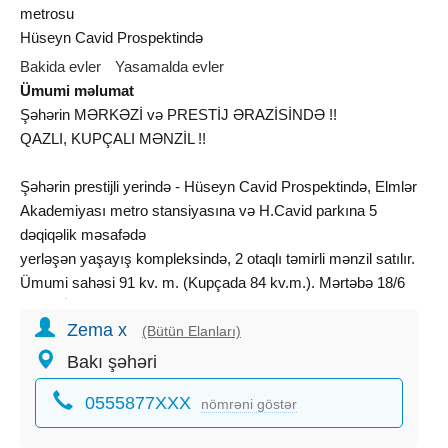
metrosu
Hüseyn Cavid Prospektində
Bakida evler
Yasamalda evler
Ümumi məlumat
Şəhərin MƏRKƏZİ və PRESTİJ ƏRAZİSİNDƏ !!
QAZLI, KUPÇALI MƏNZİL !!
Şəhərin prestijli yerində - Hüseyn Cavid Prospektində, Elmlər
Akademiyası metro stansiyasına və H.Cavid parkına 5
dəqiqəlik məsafədə
yerləşən yaşayış kompleksində, 2 otaqlı təmirli mənzil satılır.
Ümumi sahəsi 91 kv. m. (Kupçada 84 kv.m.). Mərtəbə 18/6
MƏNZİL ƏŞYALI SATILIR (
mebel
, 2 TV, 2 kondisioner,
Zema x
qabyuyan)
(Bütün Elanları)
İdeal layihəli geniş işıqlı otaqlar, kombi istilik sistemi.
Bakı şəhəri
Qazı, suyu və işığı daimidir.
0555877XXX
Kompleksdə rahat ve təhlukəsiz heyət, mərmər örtüklü blok,
nömrəni göstər
hormətli qonşular, yeraltı avtoparking, 2 sürətli liftləri, 24 saat