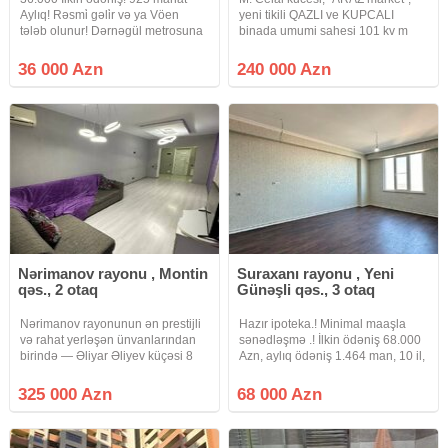
Aylıq! Rəsmi̇ gəli̇r və ya Vöen
yeni tikili QAZLI ve KUPCALI
tələb olunur! Dərnəgül metrosuna
binada umumi sahesi 101 kv m
yaxın, Cəfər Xəndan küç, West
olan 2 otaqdan 3 otaga duzelme
Town Yaşayış Kompleksində 2
menzil satilir. Mertebe 16/10, yaxsi
36 000 Azn
240 000 Azn
otaq studio mənzil çıxarılır. 16
temir, doseme parket,
mərtəbəli binanın 4-cü
qurasdirilmis metbex mebeli,
Nərimanov rayonu , Montin
Suraxanı rayonu , Yeni
qəs., 2 otaq
Günəşli qəs., 3 otaq
Nərimanov rayonunun ən prestijli
Hazır ipoteka.! Minimal maaşla
və rahat yerləşən ünvanlarından
sənədləşmə .! İlkin ödəniş 68.000
birində — Əliyar Əliyev küçəsi 8
Azn, aylıq ödəniş 1.464 man, 10 il,
ünvanında yerləşən modern
illik faiz dərəcəsi 12%, faizsiz qalıq
Kosmos yaşayış kompleksinin 20
borc 102.000 Azn İdeal təklif.! Bakı
325 000 Azn
68 000 Azn
mərtəbəli binasının 16-cı
ş, Suraxanı r, Yeni Günəşli
mərtəbəsində, ümumi sahəsi
qəsəbəsi,
100.5 kv.m