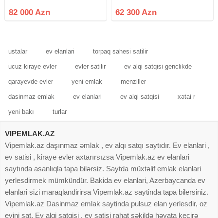
yola yaxin və göl mənzərəli
qəsəbəsi — "Meqastore" marketin
tam üzbəüzü. Mərtəbə: 10/7 (10
82 000 Azn
62 300 Azn
mərtəbəli binanın 7-ci mərtəbəsi).
Otaq sayı: 2 otaqlı mənzil
ustalar
ev elanlari
torpaq sahesi satilir
ucuz kiraye evler
evler satilir
ev alqi satqisi genclikde
qarayevde evler
yeni emlak
menziller
dasinmaz emlak
ev elanlari
ev alqi satqisi
xətai r
yeni bakı
turlar
VIPEMLAK.AZ
Vipemlak.az daşınmaz əmlak , ev alqı satqı saytıdır. Ev elanlari ,
ev satisi , kiraye evler axtarırsızsa Vipemlak.az ev elanlari
saytında asanlıqla tapa bilərsiz. Saytda müxtəlif emlak elanlari
yerlesdirmek mümkündür. Bakida ev elanlari, Azerbaycanda ev
elanlari sizi maraqlandirirsa Vipemlak.az saytinda tapa bilersiniz.
Vipemlak.az Dasinmaz emlak saytinda pulsuz elan yerlesdir, oz
evini sat. Ev alqi satqisi , ev satisi rahat şəkildə həyata keçirə