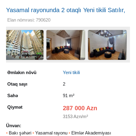
Yasamal rayonunda 2 otaqlı Yeni tikili Satılır,
91 m²
Elan nömrəsi: 790620
Əmlakın növü
Yeni tikili
Otaq sayı
2
Sahə
91 m²
Qiymət
287 000 Azn
3153 Azn/m²
Ünvan:
•
Bakı şəhəri
•
Yasamal rayonu
•
Elmlər Akademiyası