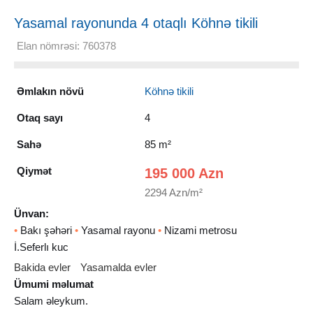
Yasamal rayonunda 4 otaqlı Köhnə tikili
Satılır, 85 m²
Elan nömrəsi: 760378
Əmlakın növü
Köhnə tikili
Otaq sayı
4
Sahə
85 m²
Qiymət
195 000 Azn
2294 Azn/m²
Ünvan:
•
Bakı şəhəri
•
Yasamal rayonu
•
Nizami metrosu
İ.Seferlı kuc
Bakida evler
Yasamalda evler
Ümumi məlumat
Salam əleykum.