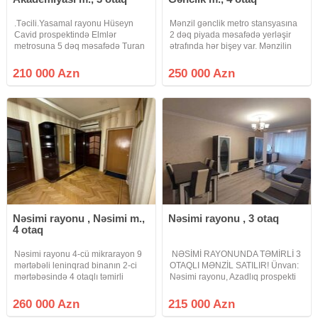
.Təcili.Yasamal rayonu Hüseyn
Mənzil gənclik metro stansyasına
Cavid prospektində Elmlər
2 dəq piyada məsafədə yerləşir
metrosuna 5 dəq məsafədə Turan
ətrafında hər bişey var. Mənzilin
hərbi yataxananın yaxınlığında
kupçası var
5\2-ci mərtəbəsində 3 otağlı təmirli
210 000 Azn
250 000 Azn
mənzil satılır.Qaz su işıq
daimidir.Əlavə məlumat almaq
ücün
Nəsimi rayonu , Nəsimi m.,
Nəsimi rayonu , 3 otaq
4 otaq
Nəsimi rayonu 4-cü mikrarayon 9
​ NƏSİMİ RAYONUNDA TƏMİRLİ 3
mərtəbəli leninqrad binanın 2-ci
OTAQLI MƏNZİL SATILIR! ​ Ünvan:
mərtəbəsində 4 otaqlı təmirli
Nəsimi rayonu, Azadlıq prospekti
mənzil satılırBinanın yerləşmə yeri
və Ceyhun Hacıbəyli küçələrinin
əla yerdədir metrolara yaxın
kəsişməsi Sahə: 80 kv.m Mərtəbə:
260 000 Azn
215 000 Azn
dayanacaglara yaxın.
5/3 Otaq sayı: 3 otaq Təmir: Təzə