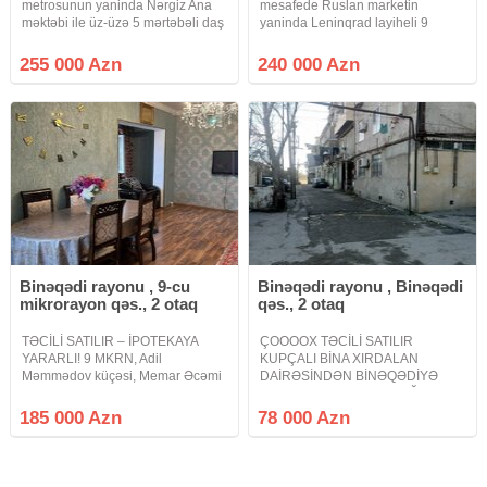
metrosunun yaninda Nərgiz Ana
mesafede Ruslan marketin
məktəbi ile üz-üzə 5 mərtəbəli daş
yaninda Leninqrad layiheli 9
ekspermentalni binanin 2 ci
mertebeli binanin 6 ci
mertebesinde qanuni 4 otaqli
mertebesinde 3 otaqli menzil
255 000 Azn
240 000 Azn
mənzil satilir. Otaqlar ayrıdır, 7
mebelleriyle birlikde
metrlik iki balkonu var, 3
satilir.Soyuducu ve televizor
goturulecek.Qaz su iwiq
Binəqədi rayonu , 9-cu
Binəqədi rayonu , Binəqədi
mikrorayon qəs., 2 otaq
qəs., 2 otaq
TƏCİLİ SATILIR – İPOTEKAYA
ÇOOOOX TƏCİLİ SATILIR
YARARLI! 9 MKRN, Adil
KUPÇALI BİNA XIRDALAN
Məmmədov küçəsi, Memar Əcəmi
DAİRƏSİNDƏN BİNƏQƏDİYƏ
m/st yaxınlığında Leninqrad
GEDƏN YOLUN YAXINLIĞINDA
layihəli binada Qanuni 2 otaqlı
KÖHNƏ TİKİLİ BİNADA MƏNZİL
185 000 Azn
78 000 Azn
mənzil satılır Mərtəbə: 9/7 – LİFTLİ
Xırdalan dairəsindən Binəqədiyə
BİNA Ümumi sahə: 65 kv.m Təmiz,
gedən yolun yaxınlığında Şah
Abbas küçəsi döngə 1 ünvanında
köhnə