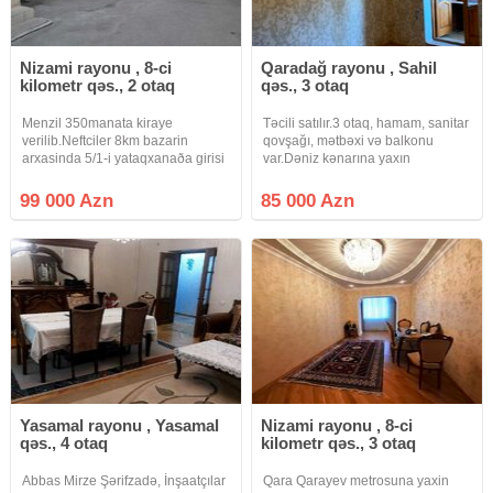
Nizami rayonu , 8-ci
Qaradağ rayonu , Sahil
kilometr qəs., 2 otaq
qəs., 3 otaq
Menzil 350manata kiraye
Təcili satılır.3 otaq, hamam, sanitar
verilib.Neftciler 8km bazarin
qovşağı, mətbəxi və balkonu
arxasinda 5/1-i yataqxanaða girisi
var.Dəniz kənarına yaxın
ayri olan qanuni 2 otaqli elave 15
məsafədə yerləşir.Binanın yanında
kv artirmasi olan kupcali menzil
artıq əşyaları yığmaq üçün tikili
99 000 Azn
85 000 Azn
satilir.masin saxlamaga heyetide
ərazisi var.Avtobus dayanacağı
var.menzilin her serati var.
önündədir.
Yasamal rayonu , Yasamal
Nizami rayonu , 8-ci
qəs., 4 otaq
kilometr qəs., 3 otaq
Abbas Mirze Şərifzadə, İnşaatçılar
Qara Qarayev metrosuna yaxin