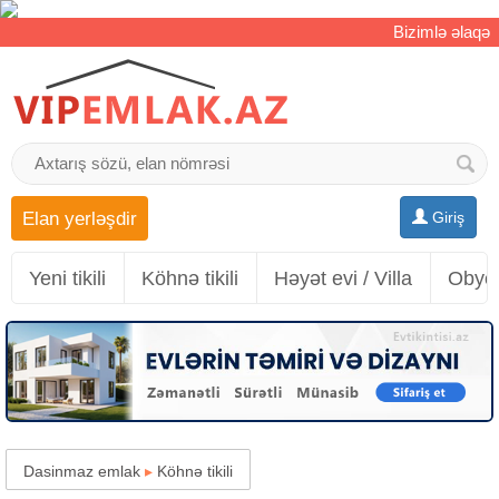
Bizimlə əlaqə
Elan yerləşdir
Giriş
Yeni tikili
Köhnə tikili
Həyət evi / Villa
Obyek
Dasinmaz emlak
▸
Köhnə tikili