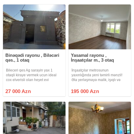
Qiymət:260.000 Azn ipotekaya
təmir olunub
Binəqədi rayonu , Biləcəri
Yasamal rayonu ,
qəs., 1 otaq
İnşaatçılar m., 3 otaq
Bileceri qes Ag sarayin yax 1
İnşaatçılar metrosunun
otaqli kiraye vermek ucun ideal
yaxınlığında yeni təmirli mənzil!
cox elverisli olan heyet evi
Əla yerləşməyə malik, işıqlı və
satilir.Su isiq saygaci var.Real
rahat 3 otaqlı, 72 kv.m. mənzil
aliciya endirim olunacaq. Qiymet
satışdadır. Yeni təmir Kombi istilik
27 000 Azn
195 000 Azn
27000 Azn
sistemi Qaz, su, işıq daimidir
Yaşayış üçün tam