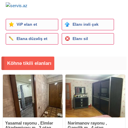
ViP elan et
Elanı irəli çək
Elana düzəliş et
Elanı sil
Köhnə tikili elanları
Yasamal rayonu , Elmlər
Nərimanov rayonu ,
Akademiyası m., 3 otaq
Gənclik m., 4 otaq