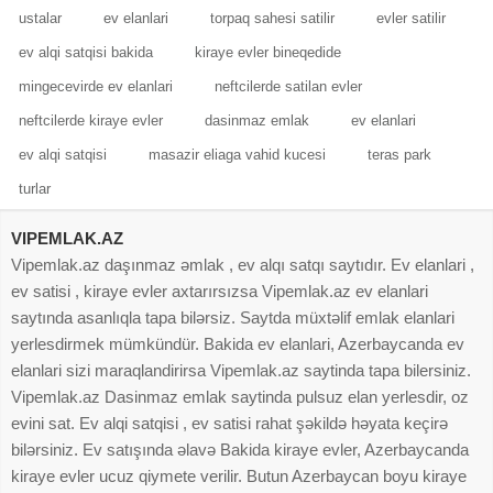
ustalar
ev elanlari
torpaq sahesi satilir
evler satilir
ev alqi satqisi bakida
kiraye evler bineqedide
mingecevirde ev elanlari
neftcilerde satilan evler
neftcilerde kiraye evler
dasinmaz emlak
ev elanlari
ev alqi satqisi
masazir eliaga vahid kucesi
teras park
turlar
VIPEMLAK.AZ
Vipemlak.az daşınmaz əmlak , ev alqı satqı saytıdır. Ev elanlari ,
ev satisi , kiraye evler axtarırsızsa Vipemlak.az ev elanlari
saytında asanlıqla tapa bilərsiz. Saytda müxtəlif emlak elanlari
yerlesdirmek mümkündür. Bakida ev elanlari, Azerbaycanda ev
elanlari sizi maraqlandirirsa Vipemlak.az saytinda tapa bilersiniz.
Vipemlak.az Dasinmaz emlak saytinda pulsuz elan yerlesdir, oz
evini sat. Ev alqi satqisi , ev satisi rahat şəkildə həyata keçirə
bilərsiniz. Ev satışında əlavə Bakida kiraye evler, Azerbaycanda
kiraye evler ucuz qiymete verilir. Butun Azerbaycan boyu kiraye