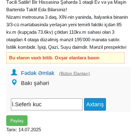
Təcili Satilir! Bir Hissəsinə Şəhərdə 1 otaqli Ev və ya Maşin
Barteridə Təklif Edə Bilərsiniz!
Nizami metrosuna 3 dəq, XİN-nin yaninda, İtalyanka binanin
3/3-cü mərtəbəsində yerləşən yeni temirli faktiki içdən 85
kv.m (kupçada 73.6kv) çöldən 110kv.m sahəsi olan 3
otaqdan 4 otaqa düzəlmiş mənzil 195'000 manata satılır.
İstilik kombidir. İşiqi, Qazi, Suyu daimdir. Mənzil prespektivi
olan ərazidə yerləşir. İnvestisiya üçün əladır! Alib
kirayə
Bu elanın vaxtı bitib. Oxşar elanlara baxın
verməkdə olar. Kirayə dəyəri 800 Azn-dir.
Elave melumat ucun zeng edin və ya bu nömrənin 898-də
Fədək Əmlak
(Bütün Elanları)
vatçap var.
Bakı şəhəri
Xidmət Haqqimiz "Alici" Tərəfindən 1% Ödəniləcək!
Paylaş
Tarix: 14.07.2025