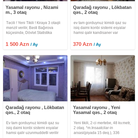
Yasamal rayonu , Nizami
Qaradağ rayonu , Lökbatan
m., 3 otaq
qəs., 2 otaq
Təcili ! Yeni Tikili ! Кirayə 3 otaqli
ev tam gorduynuz kimidi qaz su
mənzil verilir, Bəsti Bağırova
isiq daimi konbi sistemi esyalar
küçəsində, Dövlət Statistika
hamsi qalir kandisaner var
Komitəsi, "Caspian Plaza" bizness
center və "Nizami" metrosu
1 500 Azn
370 Azn
/ Ay
/ Ay
yaxinliğinda. Mərtəbə: 18/13.
Ümumi
Qaradağ rayonu , Lökbatan
Yasamal rayonu , Yeni
qəs., 2 otaq
Yasamal qəs., 2 otaq
Ev tam gorduynuz kimidi qaz su
Yeni tikili, 2-ci mertebe, 48 kv.metr,
isiq daimi konbi sistemi esyalar
2 otaq. *m.Insaatcilar-in
hamsi qalir uzunmuddetli verilir
arxasi(piyada 15 deq.), 336
internet var
(kecmis 1 sayli Şuşa mektebi) ve