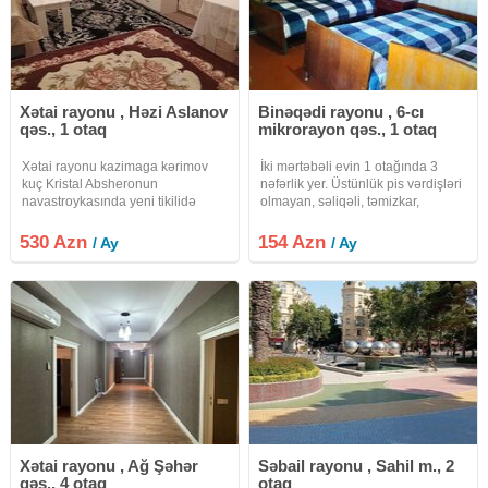
Xətai rayonu , Həzi Aslanov
Binəqədi rayonu , 6-cı
qəs., 1 otaq
mikrorayon qəs., 1 otaq
Xətai rayonu kazimaga kərimov
İki mərtəbəli evin 1 otağında 3
kuç Kristal Absheronun
nəfərlik yer. Üstünlük pis vərdişləri
navastroykasında yeni tikilidə
olmayan, səliqəli, təmizkar,
mənzil kirayə verilir.Mənzil Hər
sakitliyə riayət edən 19-30 yaş
seyle təchiz olunub , kombi , isti
arası işləyən tələbə, magistrda
530 Azn
154 Azn
/ Ay
/ Ay
pol, bütün mətbəx mebeli və
təhsilini davam etdriən oğlanlara
kondisioner vifi avadanlıqların en
verilir. Hər cür
Xətai rayonu , Ağ Şəhər
Səbail rayonu , Sahil m., 2
qəs., 4 otaq
otaq