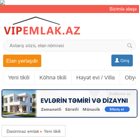
Bizimlə əlaqə
Elan yerləşdir
Giriş
Yeni tikili
Köhnə tikili
Həyət evi / Villa
Obyek
Dasinmaz emlak
▸
Yeni tikili