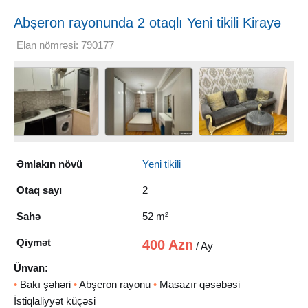
Abşeron rayonunda 2 otaqlı Yeni tikili Kirayə
verilir, 52 m²
Elan nömrəsi: 790177
Əmlakın növü
Yeni tikili
Otaq sayı
2
Sahə
52 m²
Qiymət
400 Azn
/ Ay
Ünvan:
•
Bakı şəhəri
•
Abşeron rayonu
•
Masazır qəsəbəsi
İstiqlaliyyət küçəsi