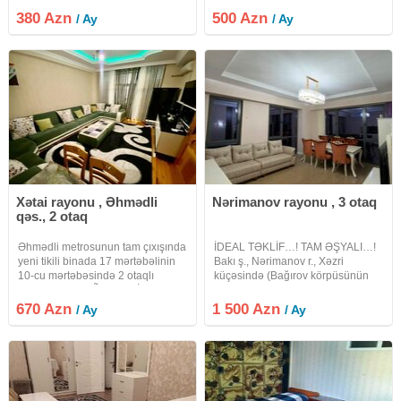
308 sayli orta mektebin yani. 77,
380 Azn
500 Azn
/ Ay
/ Ay
211 avtobusun duracagi, Esed
Ehmedov-35. Sederek-Bine,
Xətai rayonu , Əhmədli
Nərimanov rayonu , 3 otaq
qəs., 2 otaq
Əhmədli metrosunun tam çıxışında
İDEAL TƏKLİF…! TAM ƏŞYALI…!
yeni tikili binada 17 mərtəbəlinin
Bakı ş., Nərimanov r., Xəzri
10-cu mərtəbəsində 2 otaqlı
küçəsində (Bağırov körpüsünün
mənzil UZUNMŨDDƏTLİ kirayə
yanı) City Garden Yaşayış
verilir. Mənzilin ümumi sahəsi 57
Kompleksində 18 mərtəbəli
670 Azn
1 500 Azn
/ Ay
/ Ay
kv m. Qaz, su, işıq daimidir. İstilik
binanın 10-cu mərcəsində , ümumi
sistemi kombi ilə
sahəsi 85 kv/m olan QANUNİ 3
otaqlı mənzil