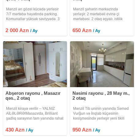
Mənzil ən gözel kücədə yerləsir
Mənzil şəhərin mərkəzində
7/7 mərtəbə həyətində parking.
yerləşir. 2 mərtəbəli evinə çi
Komunallar yüksək səviyyədə. 3
mərtəbəsi. 2 otaq əşyalı. istilik
yataq 2 sanuzel 1 qonaq v.s
mərkəzidir. Uzunmüddətli
qalanlara kirayə verilir.
2 000 Azn
650 Azn
/ Ay
/ Ay
Abşeron rayonu , Masazır
Nəsimi rayonu , 28 May m.,
qəs., 2 otaq
2 otaq
Mənzil kirayə verilir – YALNIZ
Mənzil Tib uninin yanında Səməd
AİLƏLƏRƏ! ​Masazırda, Brilliant
Vurğun və İnqlab küçəsinin
şadlıq sarayının tam yanında rahat
kəsişməsində yerləşir yeni tikili
və tam təchiz olunmuş mənzil
binanın 3 cü mərtəbəsində 2 otaqlı
kirayə verilir. ​Mənzilin göstəriciləri: ​
yeni təmirli və yeni əşyalı verilir
430 Azn
950 Azn
/ Ay
/ Ay
Mərtəbə: 6-cı mərtəbə (Bina liftlə
geniş və rahat mənzildir ətrafda