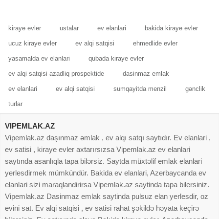
təmin
isdənilən iaşə
kiraye evler
ustalar
ev elanlari
bakida kiraye evler
ucuz kiraye evler
ev alqi satqisi
ehmedlide evler
yasamalda ev elanlari
qubada kiraye evler
ev alqi satqisi azadliq prospektide
dasinmaz emlak
ev elanlari
ev alqi satqisi
sumqayitda menzil
gənclik
turlar
VIPEMLAK.AZ
Vipemlak.az daşınmaz əmlak , ev alqı satqı saytıdır. Ev elanlari ,
ev satisi , kiraye evler axtarırsızsa Vipemlak.az ev elanlari
saytında asanlıqla tapa bilərsiz. Saytda müxtəlif emlak elanlari
yerlesdirmek mümkündür. Bakida ev elanlari, Azerbaycanda ev
elanlari sizi maraqlandirirsa Vipemlak.az saytinda tapa bilersiniz.
Vipemlak.az Dasinmaz emlak saytinda pulsuz elan yerlesdir, oz
evini sat. Ev alqi satqisi , ev satisi rahat şəkildə həyata keçirə