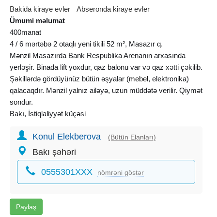
Bakida kiraye evler
Abseronda kiraye evler
Ümumi məlumat
400manat
4 / 6 mərtəbə 2 otaqlı yeni tikili 52 m², Masazır q.
Mənzil Masazırda Bank Respublika Arenanın arxasında
yerləşir. Binada lift yoxdur, qaz balonu var və qaz xətti çəkilib.
Şəkillərdə gördüyünüz bütün əşyalar (
mebel
, elektronika)
qalacaqdır. Mənzil yalnız ailəyə, uzun müddətə verilir. Qiymət
sondur.
Bakı, İstiqlaliyyət küçəsi
#ok5391
Konul Elekberova
(Bütün Elanları)
Bakı şəhəri
0555301XXX
nömrəni göstər
Paylaş