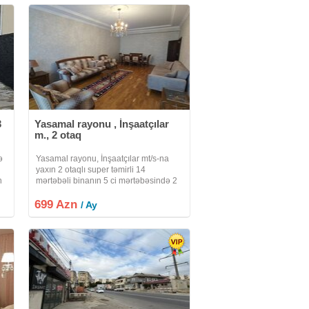
3
Yasamal rayonu , İnşaatçılar
m., 2 otaq
ə
Yasamal rayonu, İnşaatçılar mt/s-na
yaxın 2 otaqlı super təmirli 14
n
mərtəbəli binanın 5 ci mərtəbəsində 2
otaqlı yaxşı təmirli ümumi sahəsi 70
699 Azn
kvadratmetr olan mənzil kirayə
/ Ay
verilir.Mənzilin yaşamaq üçün hər bir