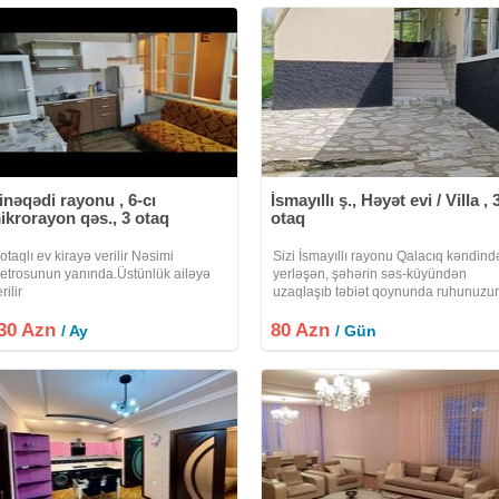
inəqədi rayonu , 6-cı
İsmayıllı ş., Həyət evi / Villa , 
ikrorayon qəs., 3 otaq
otaq
 otaqlı ev kirayə verilir Nəsimi
Sizi İsmayıllı rayonu Qalacıq kəndind
etrosunun yanında.Üstünlük ailəyə
yerləşən, şəhərin səs-küyündən
rilir
uzaqlaşıb təbiət qoynunda ruhunuzu
dincəldiyi gözəl mənzərəli kirayə evə
30 Azn
80 Azn
dəvət edirik
/ Ay
/ Gün