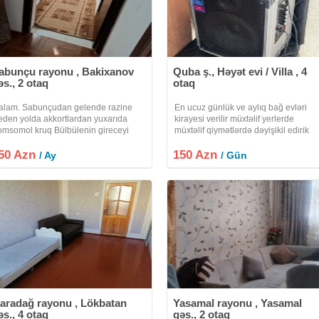
abunçu rayonu , Bakixanov
Quba ş., Həyət evi / Villa , 4
əs., 2 otaq
otaq
alam. Sabunçudan gelende razine
En ucuz günlük ve aylıq bağ evləri
eden yolda akkortlardan yuxarıda
kirayesi verilir müxtəlif yerlerde
omsomol kruq Bülbülenin gireceyi
müxtəlif qiymətlərdə dəyişikil edirik
emir yolunun yanındakı addelni heyet
adam sayına görə qiymətlər desilir
50 Azn
i kiraye verilir. İki otaq, kuxnya,
150 Azn
hemcin isdi hovuzda təşkil edirik
/ Ay
/ Gün
lidor, ev eşyalıdır. stralni,
minum 5 nəfərlik veeyaxud 25 nəfərli
aradağ rayonu , Lökbatan
Yasamal rayonu , Yasamal
əs., 4 otaq
qəs., 2 otaq