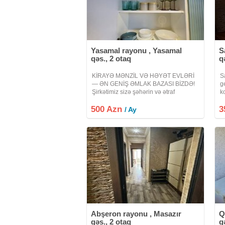
Yasamal rayonu , Yasamal
S
qəs., 2 otaq
q
KİRAYƏ MƏNZİL VƏ HƏYƏT EVLƏRİ
S
— ƏN GENİŞ ƏMLAK BAZASI BİZDƏ!
g
Şirkətimiz sizə şəhərin və ətraf
k
ərazilərin ən sərfəli kirayə mənzil və
d
500 Azn
həyət evlərini təqdim edir. Bizdə
3
ev
/ Ay
bazarda hər yerdə olmayan, xüsusi və
ka
daim
Abşeron rayonu , Masazır
Q
qəs., 2 otaq
q