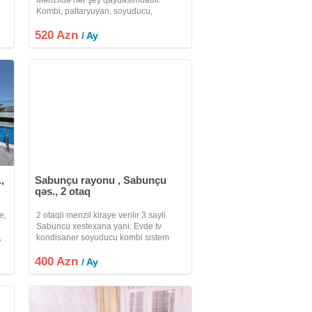
Kombi, paltaryuyan, soyuducu,
kondisioner, televizor və s var. Bütün
520 Azn
əşyalar təzədi.
/ Ay
,
Sabunçu rayonu , Sabunçu
qəs., 2 otaq
e,
2 otaqli menzil kiraye verilir 3 sayli
Sabuncu xestexana yani. Evde tv
,
kondisaner soyuducu kombi sistem
var.2 neferin yaşamasi ucun uygundu.
li
400 Azn
Temizkar seliqeli adamlar narahat
/ Ay
etsin. Aileye verilir.ilk aydan 400 azn