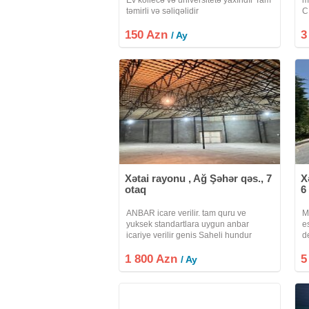
təmirli və səliqəlidir
C
m
150 Azn
3
y
/ Ay
m
Xətai rayonu , Ağ Şəhər qəs., 7
X
otaq
6
ANBAR icare verilir. tam quru ve
M
yuksek standartlara uygun anbar
e
icariye verilir genis Saheli hundur
d
tavan seliqeli anbardir her nov malarin
2
1 800 Azn
saxlanilmasi ucun idyal seraite
5
o
/ Ay
malikdir yaxsi havalandirma sistemi
b
var