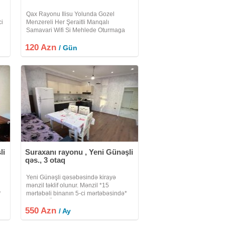
Qax Rayonu Ilisu Yolunda Gozel
ci
Menzereli Her Şeraitli Manqalı
Samavari Wifi Si Mehlede Oturmaga
Yeri Olan Heyet Evi Villa Kiraye Verilir
120 Azn
Etrafli Melumat Üçün Zeng Edin Xos
/ Gün
Istirahetler
li
Suraxanı rayonu , Yeni Günəşli
qəs., 3 otaq
Yeni Günəşli qəsəbəsində kirayə
mənzil təklif olunur. Mənzil *15
*
mərtəbəli binanın 5-ci mərtəbəsində*
yerləşir. Ümumi sahəsi *72 kv.m* təşkil
550 Azn
edir. Mənzil *3 otaqlı studio tipli*
/ Ay
a
planlaşdırmaya malikdir və *tam