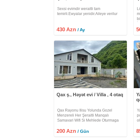
Sexsi evimdir weraitli tam
L
temirli.Ewyalar yenidir.Aileye verilur
m
b
İ
430 Azn
5
d
/ Ay
t
Qax ş., Həyət evi / Villa , 4 otaq
Y
q
Qax Rayonu Ilisu Yolunda Gozel
Y
Menzereli Her Şeraitli Manqalı
p
Samavari Wifi Si Mehlede Oturmaga
o
Yeri Olan Heyet Evi Villa Kiraye Verilir
u
200 Azn
Etrafli Melumat Üçün Zeng Edin Xos
8
o
/ Gün
Istirahetler
ki