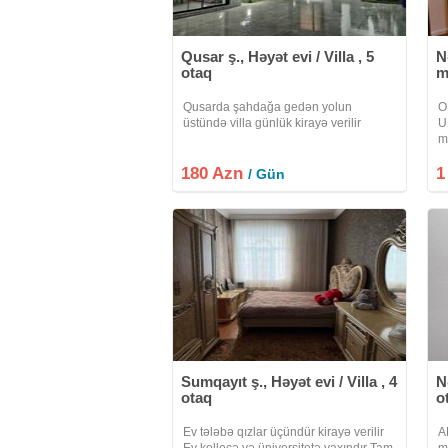
Qusar ş., Həyət evi / Villa , 5
N
otaq
m
Qusarda şahdağa gedən yolun
O
üstündə villa günlük kirayə verilir
U
m
o
180 Azn
1
M
/ Gün
v
a
Sumqayıt ş., Həyət evi / Villa , 4
N
otaq
o
Ev tələbə qızlar üçündür kirayə verilir
A
Ev kollecə və üniversitetə yaxındır Tam
m