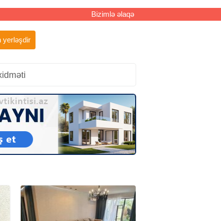
Bizimlə əlaqə
 yerləşdir
xidməti