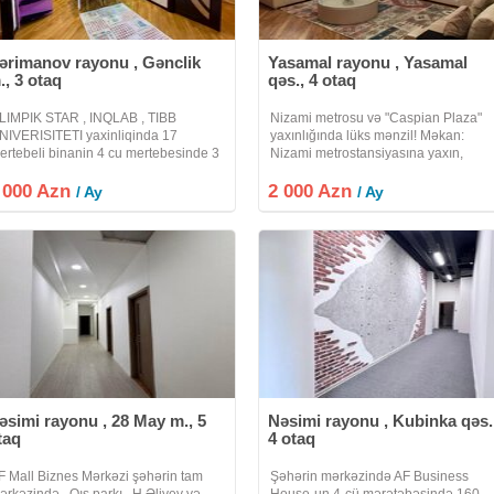
ərimanov rayonu , Gənclik
Yasamal rayonu , Yasamal
., 3 otaq
qəs., 4 otaq
LIMPIK STAR , INQLAB , TIBB
Nizami metrosu və "Caspian Plaza"
NIVERISITETI yaxinliqinda 17
yaxınlığında lüks mənzil! Məkan:
ertebeli binanin 4 cu mertebesinde 3
Nizami metrostansiyasına yaxın,
taqli menzil kiraye verilir. DEPOZIT
"Caspian Plaza"dan cəmi 3 dəqiqəlik
 000 Azn
UTLEQDIR. Uzun müddetli olaraq
2 000 Azn
piyada məsafədə. Şəhərin mərkəzi,
/ Ay
/ Ay
erilir. Heyetinde ve binanin altinda
təhlükəsiz və prestijli
vto
əsimi rayonu , 28 May m., 5
Nəsimi rayonu , Kubinka qəs.
taq
4 otaq
F Mall Biznes Mərkəzi şəhərin tam
Şəhərin mərkəzində AF Business
ərkəzində , Qış parkı , H.Əliyev və
House-un 4-cü mərətəbəsində 160