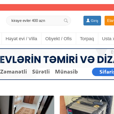
Elan
Giriş
Həyət evi / Villa
Obyekt / Ofis
Torpaq
Usta 