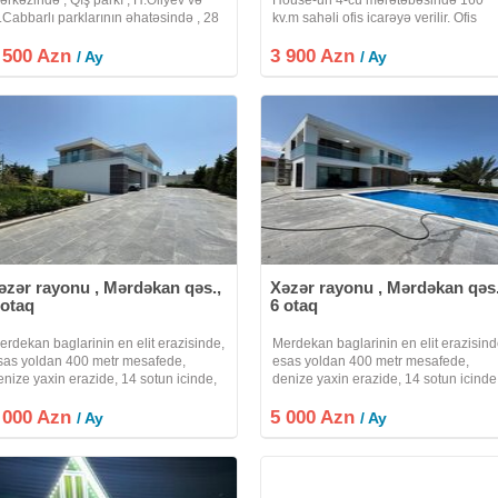
.Cabbarlı parklarının əhatəsində , 28
kv.m sahəli ofis icarəyə verilir. Ofis
ay , Sahil metro stansiyasının
super təmirlidir. Bir çox fəaliyyət
 500 Azn
axınlığında yerləşir. Biznes mərkəz
3 900 Azn
sahələrinə uygundur. Əşyasız olaraq
/ Ay
/ Ay
üasir memarlıq üslubunda inşa
icarəyə verilir. Daxilində mətbəx və 2
əzər rayonu , Mərdəkan qəs.,
Xəzər rayonu , Mərdəkan qəs.
 otaq
6 otaq
erdekan baglarinin en elit erazisinde,
Merdekan baglarinin en elit erazisind
sas yoldan 400 metr mesafede,
esas yoldan 400 metr mesafede,
enize yaxin erazide, 14 sotun icinde,
denize yaxin erazide, 14 sotun icinde
 mertebeli, umumi sahesi 400 kv m
2 mertebeli, umumi sahesi 400 kv m
 000 Azn
lan monolit – yeni tikilmish moder tipli
5 000 Azn
olan monolit – yeni tikilmish moder tip
/ Ay
/ Ay
ag evi kiraye verilir. Super
bag evi kiraye verilir. Super