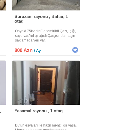
Suraxanı rayonu , Bahar, 1
otaq
Obyekt 75kv-dır.Ela temirlidi.Qazı, işığı,
suyu var.Yol qırağıdı.Qarşısında maşın
saxlamağa yeri var.
800 Azn
/ Ay
,
Yasamal rayonu , 1 otaq
Bütün əşyaları ilə hazır mənzil gir yaşa.
Mənzildə hər şey qaydasımdadır.