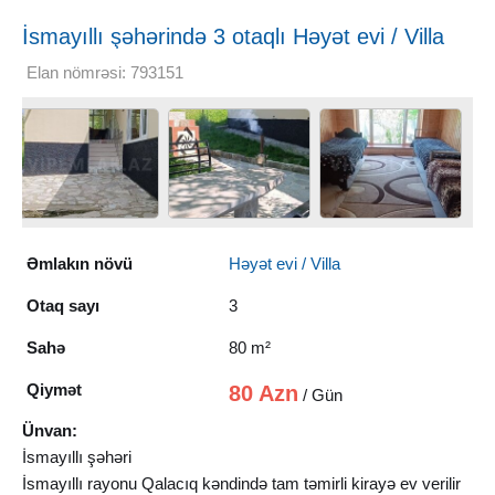
İsmayıllı şəhərində 3 otaqlı Həyət evi / Villa
Kirayə verilir, 80 m²
Elan nömrəsi: 793151
Əmlakın növü
Həyət evi / Villa
Otaq sayı
3
Sahə
80 m²
Qiymət
80 Azn
/ Gün
Ünvan:
İsmayıllı şəhəri
İsmayıllı rayonu Qalacıq kəndində tam təmirli kirayə ev verilir