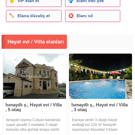
ViP elan et
Elanı irəli çək
Elana düzəliş et
Elanı sil
Həyət evi / Villa elanları
İsmayıllı ş., Həyət evi / Villa
İsmayıllı ş., Həyət evi / Villa
, 5 otaq
, 3 otaq
İsmayıllı rayonu Cülyan kəndində
İcarəyə verilir 3 otaqlı həyət
super şəraitli 2 mərtəbə 5 otaqlı
evi/bağ evi 220 m² İsmayıllı
hovuzlu villa günlük kirayə verilir.
rayonunun füsunkar Cülyan
10 nəfərdən çox qonağın rahat
kəndində yerləşən hər bir şəraiti