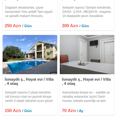
Dagların əhatəsində, çayın
İsmayıllı rayonu Talıstan kəndində,
kənarında! Yolu asfalt! Tam əşyalı
DAGA , ÇAYA , MEŞƏYƏ , maşınla
və şəraitli məkan! Hovuzlu,
10 dəqiqəlik yaxın məsafədə
barbekyu yeri, yay mətbəxi, smart
yerləşən 2 mərtəbəli SUPER
tv, yellənçəy, çaya və dağa birbaşa
təmirli VİLLA İsitmə sistemi isti pol
250 Azn
200 Azn
/ Gün
/ Gün
ponarama!
kombi Hər mərtəbədə Kondisaner
var WiFi VAR Hər
İsmayıllı ş., Həyət evi / Villa
İsmayıllı ş., Həyət evi / Villa
, 4 otaq
, 4 otaq
İsmayilli rayonu Culyan kenidne
İvanovkada kirayə ev – sakitlik və
isti hovuzu olan ev gunluk kiraye
rahatlıq axtaranlar üçün! Sərin
verilir 4 otaqli istirahet ucun gözəl
havası, təbiətə yaxınlığı və tam
məkan. Ev tam sekilde hər bir
rahat şəraiti ilə seçilən bu ev
əşya ile təmin olunub. 2 aile rahat
ailələr üçün ideal seçimdir Yeni,
150 Azn
70 Azn
/ Gün
/ Ay
şəkildə qalması üçün şərait var.
full təmirli Bütün avadanlıq və