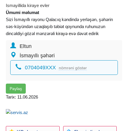
Ismayillida kiraye evler
Ümumi məlumat
Sizi İsmayıllı rayonu Qalacıq kəndində yerləşən, şəhərin
səs-küyündən uzaqlaşıb təbiət qoynunda ruhunuzun
dincəldiyi gözəl mənzərəli
kirayə evə
dəvət edirik
Eltun
İsmayıllı şəhəri
0704049XXX
nömrəni göstər
Paylaş
Tarix: 11.06.2026