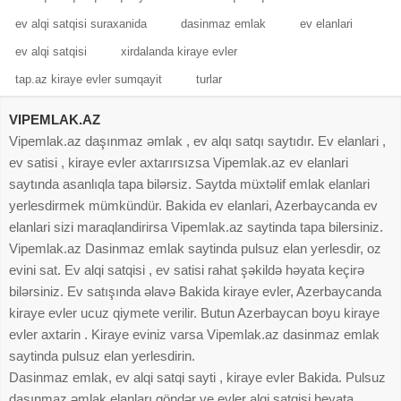
ev alqi satqisi suraxanida
dasinmaz emlak
ev elanlari
ev alqi satqisi
xirdalanda kiraye evler
tap.az kiraye evler sumqayit
turlar
VIPEMLAK.AZ
Vipemlak.az daşınmaz əmlak , ev alqı satqı saytıdır. Ev elanlari ,
ev satisi , kiraye evler axtarırsızsa Vipemlak.az ev elanlari
saytında asanlıqla tapa bilərsiz. Saytda müxtəlif emlak elanlari
yerlesdirmek mümkündür. Bakida ev elanlari, Azerbaycanda ev
elanlari sizi maraqlandirirsa Vipemlak.az saytinda tapa bilersiniz.
Vipemlak.az Dasinmaz emlak saytinda pulsuz elan yerlesdir, oz
evini sat. Ev alqi satqisi , ev satisi rahat şəkildə həyata keçirə
bilərsiniz. Ev satışında əlavə Bakida kiraye evler, Azerbaycanda
kiraye evler ucuz qiymete verilir. Butun Azerbaycan boyu kiraye
evler axtarin . Kiraye eviniz varsa Vipemlak.az dasinmaz emlak
saytinda pulsuz elan yerlesdirin.
Dasinmaz emlak, ev alqi satqi sayti , kiraye evler Bakida. Pulsuz
daşınmaz əmlak elanları göndər ve evler alqi satqisi heyata