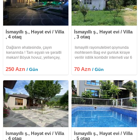
İsmayıllı ş., Həyət evi / Villa
İsmayıllı ş., Həyət evi / Villa
, 4 otaq
, 3 otaq
Dağların əhatəsində, çayın
Ismayilli rayonutebiet qoynunda
kənarında ! Tam əşyalı və şəraitli
mohtesem Bag evi gunluk kiraye
məkan! Böyuk hovuz, yellənçəy,
verilir istilik kombdir interneti var 6
yay mətbəti, manqalxana,
nefer ucun yatacaq var / yaxinligi
yellənçəy, smart tv!
dag mezersi ile ehate olunub 1
250 Azn
70 Azn
/ Gün
/ Gün
gunu 70 azn
İsmayıllı ş., Həyət evi / Villa
İsmayıllı ş., Həyət evi / Villa
, 4 otaq
, 5 otaq