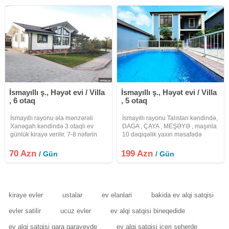
Həyətdə iri
mebellərlə
İsmayıllı ş., Həyət evi / Villa
İsmayıllı ş., Həyət evi / Villa
, 6 otaq
, 5 otaq
İsmayıllı rayonu əla mənzərəli
İsmayıllı rayonu Talıstan kəndində,
Xanəgah kəndində 3 otaqlı ev
DAGA , ÇAYA , MEŞƏYƏ , maşınla
günlük kirayə verilir. 7-8 nəfərin
10 dəqiqəlik yaxın məsafədə
rahat istirahəti üçün şərait var.
yerləşən 2 mərtəbəli SUPER
Evdə internet, tv, mətbəxdə lazımlı
təmirli VİLLA İsitmə sistemi isti pol
70 Azn
199 Azn
/ Gün
/ Gün
qab-qacaq və rahat istirahət üçün
kombi Hər mərtəbədə Kondisaner
şərait yaradılıb.
var WiFi VAR Hər
kiraye evler
ustalar
ev elanlari
bakida ev alqi satqisi
evler satilir
ucuz evler
ev alqi satqisi bineqedide
ev alqi satqisi qara qarayevde
ev alqi satqisi iceri seherde