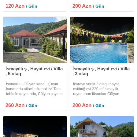
istirahəti üçün evdə hər bir şərait
olan geniş və rahat bag evi kiraye
120 Azn
200 Azn
/ Gün
/ Gün
var. Geniş yaşıllıq həyəti, manqalı,
verilir. Ev: 3 yatag otagı 1 geniş zal
samovar,
2 kondisoner Tam
İsmayıllı ş., Həyət evi / Villa
İsmayıllı ş., Həyət evi / Villa
, 5 otaq
, 3 otaq
İsmayıllı – Cülyan kəndi | Çayın
İcarəyə verilir 3 otaqlı həyət
kənarında ailəvi istirahət evi Tam
evi/bağ evi 220 m² İsmayıllı
təbiətin qoynunda, Cülyan çayının
rayonunun füsunkar Cülyan
səsi ilə sakit və rahat istirahət
kəndində yerləşən hər bir şəraiti
axtaranlar üçün ideal seçim!
olan geniş və rahat bag evi kiraye
260 Azn
200 Azn
/ Gün
/ Gün
Evimiz meşəyə 50 m, gölə 100 m,
verilir. Ev: 3 yatag otagı 1 geniş zal
çaya isə cəmi 20 m
2 kondisoner Tam