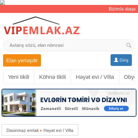
Bizimlə əlaqə
Elan yerləşdir
Giriş
Yeni tikili
Köhnə tikili
Həyət evi / Villa
Obyek
Dasinmaz emlak
▸
Həyət evi / Villa