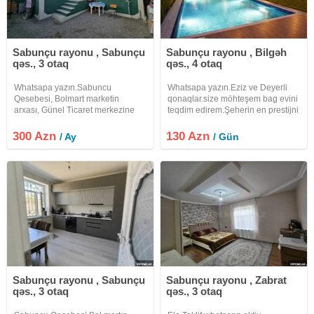
Sabunçu rayonu , Sabunçu
Sabunçu rayonu , Bilgəh
qəs., 3 otaq
qəs., 4 otaq
Whatsapa yazın.Sabuncu
Whatsapa yazın.Eziz ve Deyerli
Qesebesi, Bolmart marketin
qonaqlar.size möhteşem bag evini
arxası, Günel Ticaret merkezine
teqdim edirem.Şeherin en prestijni
yaxın, Dayanacaga Mektebe
yerlerinden biri ve havası temiz
Ticaret merkezlerine 3 deqiqe
olan Bilgehde Amburana yaxın
300 Azn
130 Azn
/ Ay
/ Gün
piyada, 1 sotda kürsülü cüt daşla
Denize yaxın, 7 sotda 2 mertebeli
tikilmiş, Otdelni Heyet evi, 3 otaq
4 otaqdan ibaret, 3
temirli ve
Sabunçu rayonu , Sabunçu
Sabunçu rayonu , Zabrat
qəs., 3 otaq
qəs., 3 otaq