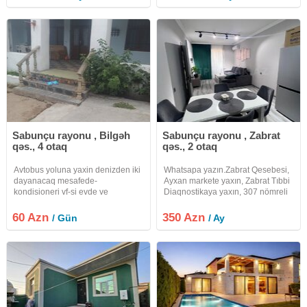
mövsüm boyu yaşamaq üçün hər
Qiymet: 6000 azn (avqust). Xidmet
bir rahatçılıq nəzərə
haqqı: 30%
Sabunçu rayonu , Bilgəh
Sabunçu rayonu , Zabrat
qəs., 4 otaq
qəs., 2 otaq
Avtobus yoluna yaxin denizden iki
Whatsapa yazın.Zabrat Qesebesi,
dayanacaq mesafede-
Ayxan markete yaxın, Zabrat Tıbbi
kondisioneri vf-si evde ve
Diaqnostikaya yaxın, 307 nömreli
virandada hamam tualeti mexanik
mektebın yanı, 1.3 sotda, kürsülü
paltaryuyani 40 kv virandasi
Cüt daşla tikilmiş, 2 otaq Ela
60 Azn
350 Azn
/ Gün
/ Ay
darvazasi manqali odun samovari
temirli, Müasir üslubda Dizayn,
Heyetde meyve encir uzum
Mrtbex studiya( Metbex
tenekleri darvazasi