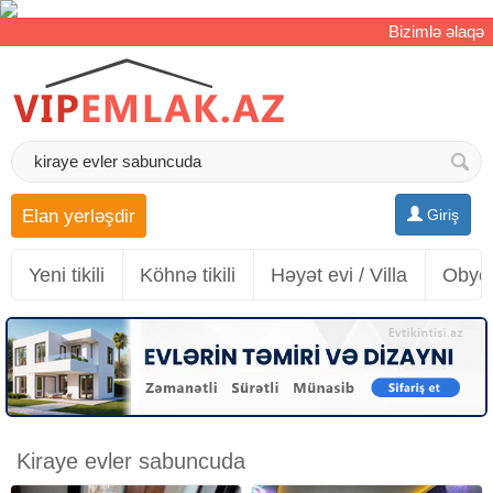
Bizimlə əlaqə
Elan yerləşdir
Giriş
Yeni tikili
Köhnə tikili
Həyət evi / Villa
Obyek
Kiraye evler sabuncuda