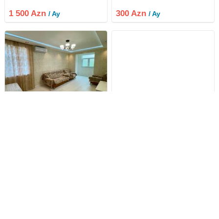
super temirli, muasir dizayn ve
Tam təmirlidir. Yaşamaq üçün
butun yuksek seviyyeli
herbir şəraiti var. Qanuni 2otaqdır.
1 500 Azn
300 Azn
/ Ay
/ Ay
avadanligla Gozellik salonu
7mertebeli binanın 7ci
icareye verilir. Ofis komissiyasi 30
mertebesindedir. Ətraflı məlumat
% tewkil
Sabunçu rayonu ,
Sabunçu rayonu ,
Bakixanov qəs., 2 otaq
Bakixanov qəs., 3 otaq
Sabunçu rayonu , Bakıxanov qəs. ,
* kireye verilir* Bakixanov
Aygün Mallun , İcra Hakimiyyetinin
qesebesi, Ramiz qemberov 26. 3
, Mc Donaldsın yaxınlığlnda
otaqlı menzil. Neftçiler metrosuna
yerleşir menzil . Tam əşyalıdır .
5 deqiqe mesafede yerleşen
Tam təmirlidir. Yaşamaq üçün
köhne tikili binanın 4 cü
650 Azn
600 Azn
/ Ay
/ Ay
herbir şəraiti var. Qanuni 2otaqdır.
mertebesinde yerleşir. Menzil
5mertebeli binanın 3cü
geniş, ışıqlı ve rahat planlaşmaya