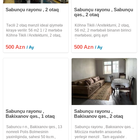
Sabunçu rayonu , 2 otaq
Sabunçu rayonu , Sabunçu
qəs., 2 otaq
Təcili 2 otaq mənzil ideal qiymətə
Köhnə Tikili / Arxitekturni, 2 otaq,
kirayə verilir. 56 m2 1 / 2 mərtəbə
56 m2, 2 mərtəbəli binanın birinci
Köhnə Tikili / Arxitekturni, 2 otaq,
mərtəbəsi, giriş ayri
56 m2, 2 mərtəbəli binanın birinci
Ünvan:Komsomol dairəsi, Hava
mərtəbəsi, Hava limanı
limanı şosesindəki keçidin
500 Azn
500 Azn
/ Ay
/ Ay
şosesindəki keçidin yanında.
yanında. Azərbaycan Dövlət
Azərbaycan Dövlət
Pedaqoji Kollecinin yanı. Evin
yanından
Sabunçu rayonu ,
Sabunçu rayonu ,
Bakixanov qəs., 1 otaq
Bakixanov qəs., 2 otaq
Sabuncu r-n., Bakixanov qes., 13
Sabunçu rayonu , Bakıxanov qəs. ,
nomreli Polis Bolmesinin
Möcüzə marketin arxasında
yaxinliginda, sahesi 50 kv.m.,
yerleşir menzil . Tam əşyalıdır .