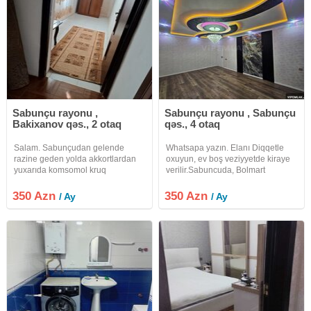
Sabunçu rayonu ,
Sabunçu rayonu , Sabunçu
Bakixanov qəs., 2 otaq
qəs., 4 otaq
Salam. Sabunçudan gelende
Whatsapa yazın. Elanı Diqqetle
razine geden yolda akkortlardan
oxuyun, ev boş veziyyetde kiraye
yuxarıda komsomol kruq
verilir.Sabuncuda, Bolmart
Bülbülenin gireceyi demir yolunun
marketin arxası, esas yola körpüye
yanındakı addelni heyet evi kiraye
3 deqiqelik piyada, koroglu
350 Azn
350 Azn
/ Ay
/ Ay
verilir. İki otaq, kuxnya, kalidor, ev
metrosuna yaxın, Yeni temirden
eşyalıdır. stralni,
çıxmış, Kürsülü, cüt daş, 4