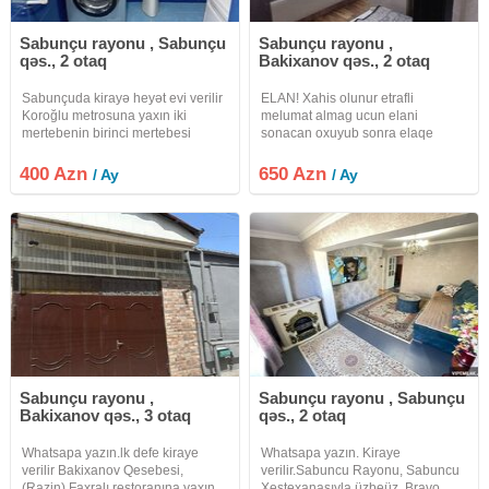
Sabunçu rayonu , Sabunçu
Sabunçu rayonu ,
qəs., 2 otaq
Bakixanov qəs., 2 otaq
Sabunçuda kirayə heyət evi verilir
ELAN! Xahis olunur etrafli
Koroğlu metrosuna yaxın iki
melumat almag ucun elani
mertebenin birinci mertebesi
sonacan oxuyub sonra elaqe
kirayə verilir yeni temirli tam esyali
saxlayin.Sabuncu Rayonu, Metro
Neftciler yaxinliginda, Razinde-
400 Azn
650 Azn
/ Ay
/ Ay
Bakixanovda(Talkuckanin)
arxasinda yeni tikili
binada(VETERAN MTK)-da hal
Sabunçu rayonu ,
Sabunçu rayonu , Sabunçu
Bakixanov qəs., 3 otaq
qəs., 2 otaq
Whatsapa yazın.lk defe kiraye
Whatsapa yazın. Kiraye
verilir Bakixanov Qesebesi,
verilir.Sabuncu Rayonu, Sabuncu
(Razin) Faxralı restoranına yaxın,
Xestexanasıyla üzbeüz, Bravo