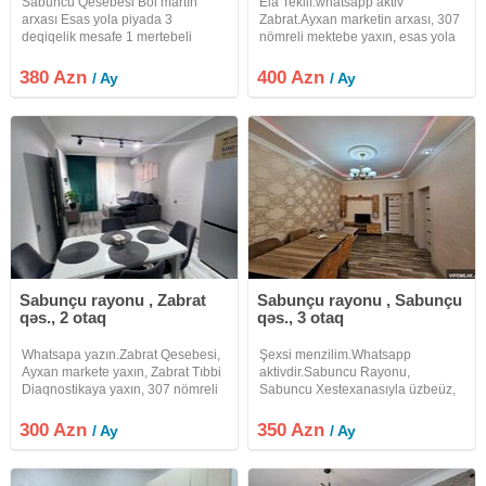
Sabuncu Qesebesi Bol martın
Ela Teklif.whatsapp aktiv
arxası Esas yola piyada 3
Zabrat.Ayxan marketin arxası, 307
deqiqelik mesafe 1 mertebeli
nömreli mektebe yaxın, esas yola
kürsülü cüt daşla tikilmiş kolidor
3 deqiqe piyada, 3 sotda 1
tipli 3 ayrı otaqlar sanitar qovşagı
mertebeli kürsülü, cüt daşla
380 Azn
400 Azn
/ Ay
/ Ay
ve metbexden ibaret Ela temirli
tikilmiş, Ela temirli, Tam şeraiti, 24
konbi istilik sistemi plazma TV
saat su işiq qaz internet wfi
Sabunçu rayonu , Zabrat
Sabunçu rayonu , Sabunçu
qəs., 2 otaq
qəs., 3 otaq
Whatsapa yazın.Zabrat Qesebesi,
Şexsi menzilim.Whatsapp
Ayxan markete yaxın, Zabrat Tıbbi
aktivdir.Sabuncu Rayonu,
Diaqnostikaya yaxın, 307 nömreli
Sabuncu Xestexanasıyla üzbeüz,
mektebın yanı, 1.3 sotda, kürsülü
Bravo Marketin arxası, Esas yola
Cüt daşla tikilmiş, 2 otaq Ela
Dayanacaga piyada 3 deqiqe ve
300 Azn
350 Azn
/ Ay
/ Ay
temirli, Müasir üslubda Dizayn,
Mektebe baxcaya yaxın 1
Mrtbex studiya( Metbex
mertebeli kürsülü cüt daşla
tikilmiş, 3 otaq, Ela