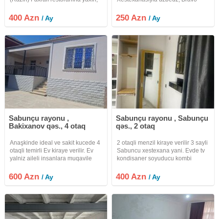
Mektebe Baxcaya Ticaret
Marketin arxası, Esas yola
merkezlerine Dayanacaga
Dayanacaga piyada 3 deqiqe ve
400 Azn
250 Azn
/ Ay
/ Ay
Marşuruta 200 metr mesafe, (
Mektebe baxcaya yaxın 1
piyada 2 deqiqe) 1 sotda, ayrıca
mertebeli kürsülü cüt daşla
Heyet evi, 3
tikilmiş, 2 otaq, temirli,
Sabunçu rayonu ,
Sabunçu rayonu , Sabunçu
Bakixanov qəs., 4 otaq
qəs., 2 otaq
Anaşkinde ideal ve sakit kucede 4
2 otaqli menzil kiraye verilir 3 sayli
otaqli temirli Ev kiraye verilir. Ev
Sabuncu xestexana yani. Evde tv
yalniz aileli insanlara muqavile
kondisaner soyuducu kombi
esasinda kiraye verilir. Ev ister
sistem var.2 neferin yaşamasi
Əşyasiz ister tam Əşyali verilir. Ofis
ucun uygundu. Temizkar seliqeli
600 Azn
400 Azn
/ Ay
/ Ay
haqqi 30% ödəniş. Elave suallar
adamlar narahat etsin. Aileye
ile bagli
verilir.ilk aydan 400 azn