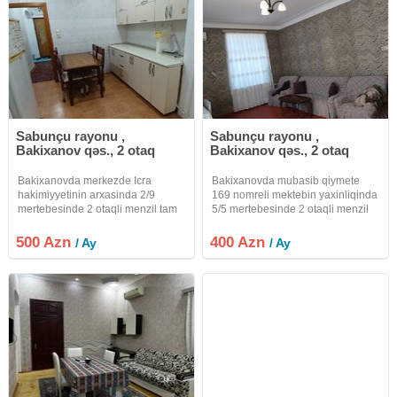
Sabunçu rayonu ,
Sabunçu rayonu ,
Bakixanov qəs., 2 otaq
Bakixanov qəs., 2 otaq
Bakixanovda merkezde Icra
Bakixanovda mubasib qiymete
hakimiyyetinin arxasinda 2/9
169 nomreli mektebin yaxinliqinda
mertebesinde 2 otaqli menzil tam
5/5 mertebesinde 2 otaqli menzil
ewyali kiraye verilir uzun muddetli
ewyali vezyetde kiraye verilir
ancaq aileye isdeyenler elaqe
ancaq aileye her weraiti var
500 Azn
400 Azn
/ Ay
/ Ay
saxlasinlar
isdeyenler elaqe saxlasinlar