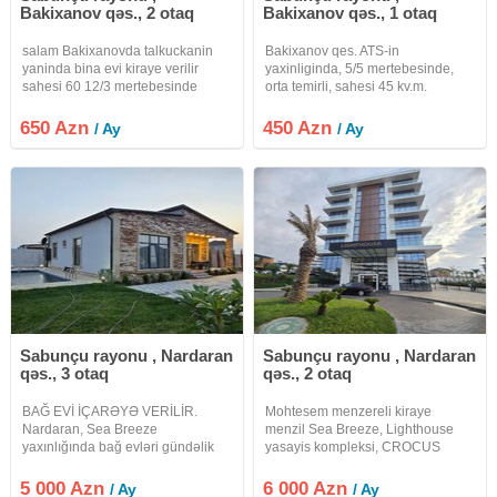
Bakixanov qəs., 2 otaq
Bakixanov qəs., 1 otaq
salam Bakixanovda talkuckanin
Bakixanov qes. ATS-in
yaninda bina evi kiraye verilir
yaxinliginda, 5/5 mertebesinde,
sahesi 60 12/3 mertebesinde
orta temirli, sahesi 45 kv.m.
yerlesir otaq sayi 2 su qaz isiq
Leningrad layiheli 1 otagli menzil
daimidir ev telefonu ve wifi
kiraye verilir. Butun infrastruktur
650 Azn
450 Azn
/ Ay
/ Ay
movcuddur ev aileliye ve telebe
etrafinda. Uzunmuddete
xanimlara verilir oz evimdir
muwteriye cuzi endirim ola biler.
Ofis
Sabunçu rayonu , Nardaran
Sabunçu rayonu , Nardaran
qəs., 3 otaq
qəs., 2 otaq
BAĞ EVİ İÇARƏYƏ VERİLİR.
Mohtesem menzereli kiraye
Nardaran, Sea Breeze
menzil Sea Breeze, Lighthouse
yaxınlığında bağ evləri gündəlik
yasayis kompleksi, CROCUS
və aylıq kirayə verilir. 6 sot 3 otaq/|
FITNESS-in ustu, Otaq sayı: 2
160 m²| Super Təmirli Evdə, bütün
Sahe: 70 kv.m Mertebe sayı: 6/6
5 000 Azn
6 000 Azn
/ Ay
/ Ay