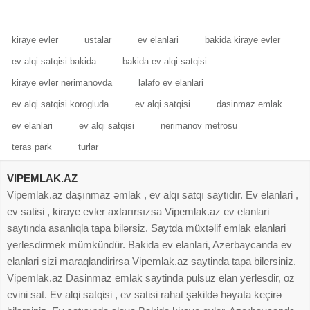
rahat markete catmamis
daimə suyu. Qaz kondisioner
MAGİSTRAL YOLDAN
kiraye evler
ustalar
ev elanlari
bakida kiraye evler
ev alqi satqisi bakida
bakida ev alqi satqisi
kiraye evler nerimanovda
lalafo ev elanlari
ev alqi satqisi korogluda
ev alqi satqisi
dasinmaz emlak
ev elanlari
ev alqi satqisi
nerimanov metrosu
teras park
turlar
VIPEMLAK.AZ
Vipemlak.az daşınmaz əmlak , ev alqı satqı saytıdır. Ev elanlari ,
ev satisi , kiraye evler axtarırsızsa Vipemlak.az ev elanlari
saytında asanlıqla tapa bilərsiz. Saytda müxtəlif emlak elanlari
yerlesdirmek mümkündür. Bakida ev elanlari, Azerbaycanda ev
elanlari sizi maraqlandirirsa Vipemlak.az saytinda tapa bilersiniz.
Vipemlak.az Dasinmaz emlak saytinda pulsuz elan yerlesdir, oz
evini sat. Ev alqi satqisi , ev satisi rahat şəkildə həyata keçirə