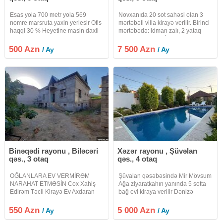
Esas yola 700 metr yola 569
Novxanıda 20 sot sahəsi olan 3
nomre marsruta yaxin yerlesir Ofis
mərtəbəli villa kirayə verilir. Birinci
haqqi 30 % Heyetine masin daxil
mərtəbədə: idman zalı, 2 yataq
olir
otağı və hamam. İkinci mərtəbədə:
mətbəx, qonaq otağı, 2 yataq otağı
500 Azn
7 500 Azn
/ Ay
/ Ay
və hamam. 3-cü mərtəbə: 2 qonaq
otağı, uşaq üçün
Binəqədi rayonu , Biləcəri
Xəzər rayonu , Şüvəlan
qəs., 3 otaq
qəs., 4 otaq
OĞLANLARA EV VERMİRƏM
Şüvalan qəsəbəsində Mir Mövsum
NARAHAT ETMƏSİN Cox Xahiş
Ağa ziyaratkahın yanında 5 sotta
Edirəm Təcli Kirayə Ev Axdaran
bağ evi kiraya verilir Dənizə
Şəxlər zəng etsin ! Ev yeni
maşınla 5 dəqiqa, yürümə
Təmirdən Cıxıb 20 yanvardan uzu
məsafəsi isə 10 dəqiqadır. Bütün
550 Azn
5 000 Azn
/ Ay
/ Ay
xirdalana gelende ekologiyaya
şəraiti: mətbəx, 2 hamam otağı