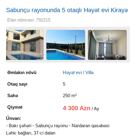
Sabunçu rayonunda 5 otaqlı Həyət evi Kirayə
verilir, 250 m²
Elan nömrəsi: 792215
Əmlakın növü
Həyət evi / Villa
Otaq sayı
5
Sahə
250 m²
Qiymət
4 300 Azn
/ Ay
Ünvan:
•
Bakı şəhəri
•
Sabunçu rayonu
•
Nardaran qəsəbəsi
Ləhic bağları, 37-ci dalan