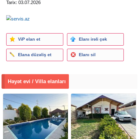
Tarix: 03.07.2026
ViP elan et
Elanı irəli çək
Elana düzəliş et
Elanı sil
Həyət evi / Villa elanları