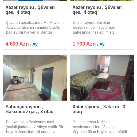
Xəzər rayonu , Şüvəlan
Xəzər rayonu , Şüvəlan
qəs., 4 otaq
qəs., 4 otaq
Şüvalan qəsəbəsində Mir Mövsum
Xezer rayonu Suvelan
Ağa ziyaratkahın yanında 5 sotta
qesebesinde 4 sot torpaq
bağ evi kiraya verilir Dənizə
sahesinde insa edilmis 1
maşınla 5 dəqiqa, yürümə
mertebeli bag evi kiraye
məsafəsi isə 10 dəqiqadır. Bütün
verilir.Umumi sahesi 90 kvm olan
4 600 Azn
1 700 Azn
/ Ay
/ Ay
şəraiti: mətbəx, 2 hamam otağı,
bu villanin 4 otagi var. 1 zali , 3
daimə suyu. Qaz, kondisioner,
yataq otagi , 1 metbexi , 1 sanuzeli
, hollu movcuddur
Sabunçu rayonu ,
Xətai rayonu , Xətai m., 3
Bakixanov qəs., 3 otaq
otaq
Bakixanovda Bakixanov mall
Xətai metrosu Nefçiler
yaxinliqindadir ev. Aileye verilir. Bir
xesdexanasi teref 3 otaq
heyetin icerisinde iki eded evdir.
Qiymət:450 m Həyət evi adelnidi
Birinde ev sahibi ozu yasayir. Bu
böyük həyət yoxdu Müşderi ferqi