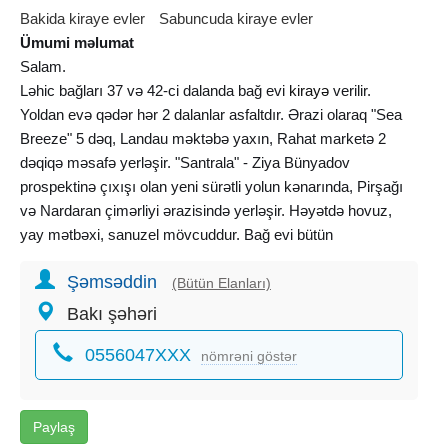
Bakida kiraye evler
Sabuncuda kiraye evler
Ümumi məlumat
Salam.
Ləhic bağları 37 və 42-ci dalanda bağ evi
kirayə
verilir.
Yoldan evə qədər hər 2 dalanlar asfaltdır. Ərazi olaraq "Sea
Breeze" 5 dəq, Landau məktəbə yaxın, Rahat marketə 2
dəqiqə məsafə yerləşir. "Santrala" - Ziya Bünyadov
prospektinə çıxışı olan yeni sürətli yolun kənarında, Pirşağı
və Nardaran çimərliyi ərazisində yerləşir. Həyətdə hovuz,
yay mətbəxi, sanuzel mövcuddur. Bağ evi bütün
ləvazimatları və məişət avadanlıqları ilə təchiz olunub. Bütün
Şəmsəddin
yay sezonunu qalmaq istəyənlərə endirimli qiymət təklif
(Bütün Elanları)
olunur. Bağ özümündür.
Bakı şəhəri
Əlaqə üçün zəng edin
0556047XXX
nömrəni göstər
Paylaş