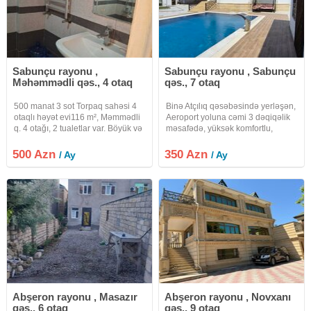
Sabunçu rayonu ,
Sabunçu rayonu , Sabunçu
Məhəmmədli qəs., 4 otaq
qəs., 7 otaq
500 manat 3 sot Torpaq sahəsi 4
Binə Atçılıq qəsəbəsində yerləşən,
otaqlı həyət evi116 m², Məmmədli
Aeroport yoluna cəmi 3 dəqiqəlik
q. 4 otağı, 2 tualetlar var. Böyük və
məsafədə, yüksək komfortlu,
yeni evdir. Amma kondisioner
hovuzlu və tam təchizatlı 3
yoxdur. Kimsə uzun müddət istəsə,
mərtəbəli villa günlük və
500 Azn
350 Azn
/ Ay
/ Ay
kondisioner də qoya bilərəm.
uzunmüddətli kirayə üçün
Yalnız kiçik ailəyə
xidmətinizdədir. Həyətdə geniş
hovuz
Abşeron rayonu , Masazır
Abşeron rayonu , Novxanı
qəs., 6 otaq
qəs., 9 otaq