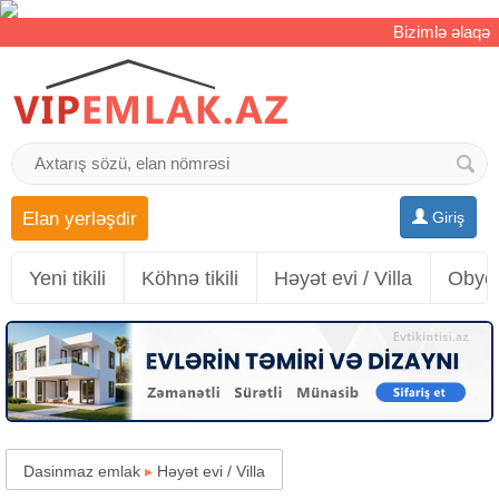
Bizimlə əlaqə
Elan yerləşdir
Giriş
Yeni tikili
Köhnə tikili
Həyət evi / Villa
Obyek
Dasinmaz emlak
▸
Həyət evi / Villa