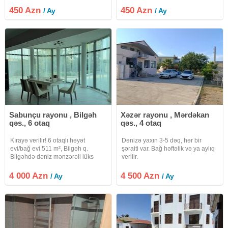
evin ise her seyi ayridir. 2 yataq
yoxdu N 4321 Paylasimlarimi tez
450 Azn
450 Azn
/ Ay
/ Ay
otaqi, 1 zal, metbex Hamam ,
və vaxtında görmək üçün Watsapa
tualet. Su ve
yazın adımı kontakta elave edin
Sabunçu rayonu , Bilgəh
Xəzər rayonu , Mərdəkan
qəs., 6 otaq
qəs., 4 otaq
Kırayə verilir! 6 otaqlı həyət
Dənizə yaxın 3-5 dəq, hər bir
evi/bağ evi 511 m², Bilgəh q.
şəraiti var. Bağ həftəlik və ya aylıq
Bilgəhdə dəniz mənzərəli lüks
verilir.
villa kirayə verilir! Bilgəh
qəsəbəsində, dəniz sahilinə yaxın
4 000 Azn
4 500 Azn
/ Ay
/ Ay
möhtəşəm məkanda yerləşən, tam
təmirdən çıxmış və təmirdən