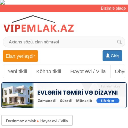
Bizimlə əlaqə
Elan yerləşdir
Giriş
Yeni tikili
Köhnə tikili
Həyət evi / Villa
Obyek
Dasinmaz emlak
▸
Həyət evi / Villa