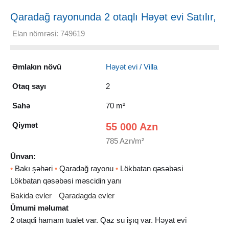
Qaradağ rayonunda 2 otaqlı Həyət evi Satılır,
70 m²
Elan nömrəsi: 749619
Əmlakın növü
Həyət evi / Villa
Otaq sayı
2
Sahə
70 m²
Qiymət
55 000 Azn
785 Azn/m²
Ünvan:
•
Bakı şəhəri
•
Qaradağ rayonu
•
Lökbatan qəsəbəsi
Lökbatan qəsəbəsi məscidin yanı
Bakida evler
Qaradagda evler
Ümumi məlumat
2 otaqdi hamam tualet var. Qaz su işıq var. Həyat evi