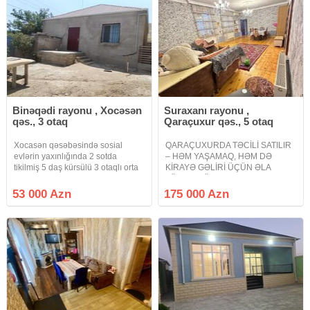
Binəqədi rayonu , Xocəsən
Suraxanı rayonu ,
qəs., 3 otaq
Qaraçuxur qəs., 5 otaq
Xocasən qəsəbəsində sosial
QARAÇUXURDA TƏCİLİ SATILIR
evlərin yaxınlığında 2 sotda
– HƏM YAŞAMAQ, HƏM DƏ
tikilmiş 5 daş kürsülü 3 otaqlı orta
KİRAYƏ GƏLİRİ ÜÇÜN ƏLA
təmirli həyət evi çox çox təcili
FÜRSƏT! Ünvan: Qaraçuxur
olaraq satılır. Dayanacağa 100
qəsəbəsi, Məscidin arxası, bina ilə
53 000 Azn
175 000 Azn
metr məsafədə yerləşir. Sənəd
üzbəüz, əsas yola çox yaxın.
bələdiyyə sənədi
Ümumi torpaq sahəsi: 3.3 sot (1.7
sot paket