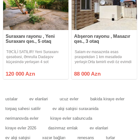
Suraxanı rayonu , Yeni
Abşeron rayonu , Masazır
Suraxanı qəs., 5 otaq
qəs., 3 otaq
TƏCİLİ SATILIR! Yeni Suraxanı
Salam ev masazırda əsas
qəsəbəsi, Əmrulla Dadaşov
praspekdən 1 km məsafədə
küçəsində yerləşən 4 sot
yerləşir.Orta təmirli evdi öz evimdi
həyətyanı sahəsi olan həyət evi
şəxsidi.Yolları asvalt qapıya kimi
satılır. Həyətdə 2 ayrı ev
həyət tametdi həyətdə 1.5 ton su
120 000 Azn
88 000 Azn
mövcuddur. Bütün kommunal
çəni kupçası var paket kupçadı
xidmətlər (su, qaz, işıq) daimidir.
həyətində evində kupçası var
Ev 89 nömrəli
ustalar
ev elanlari
ucuz evler
bakida kiraye evler
torpaq sahesi satilir
ev alqi satqisi suraxanida
nerimanovda evler
kiraye evler sabuncuda
kiraye evler 2026
dasinmaz emlak
ev elanlari
ev alqi satqisi
xəzər bağları
renesans
turlar