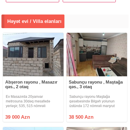
Həyət evi / Villa elanları
Abşeron rayonu , Masazır
Sabunçu rayonu , Maştağa
qəs., 2 otaq
qəs., 3 otaq
Ev Masazırda 20yanvar
Sabunçu rayonu Maştağa
metrosuna 30dəq məsafədə
qəsəbəsində Bilgəh yolunun
yerləşir, 535, 515 nömrəli
üstündə 172 nömrəli marşrut
avtobuslar evdən 5dəqiqəlik
xəttindən 450 metr məsafədə
məsafədən keçir. Ev təmirsizdir,
Narkoloji dinpanseriy yaxinliqinda
39 000 Azn
38 500 Azn
radnoy 3otaq etmək olar. Hər
1 sotun icində 3 otaqli zal studiyali
otağa pəncərə açılır.Kupça var.
60 kvadrat metrlik orta təmirli
Təcili satıram, real
həyət