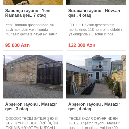
Sabunçu rayonu , Yeni
Suraxanı rayonu , Hövsan
Ramana qəs., 7 otaq
qəs., 4 otaq
Yeni Ramana qəsəbəsində, 90
TECILI.! Hovsan qesebesinin
saylı məktəbin yaxınlığında
merkezinde 118 nomreli mektebin
münasib qiymətə həyət evi satılır.
yaxinliqinda 2.5 sotun icinde
Ev orta təmirlidir və yerləşmə
GENIS kvadratli 4 otaqli heyet evi
baxımından çox əlverişli
satilir evin insasinda butun
95 000 Azn
122 000 Azn
ərazidədir. Yaxınlıqda məktəb,
STRANDARTLARA riayet olunub
marketlər, bağça və idman zalı
ve temirden sonra YASAYIS
yerləşir.
OLMAYIB ev
Abşeron rayonu , Masazır
Abşeron rayonu , Masazır
qəs., 3 otaq
qəs., 4 otaq
ÇOOOOX TƏCİLİ SATILIR ŞƏXSİ
TƏCİLİ! BAZAR DƏYƏRİNDƏN
KEYFİYYƏTLİ İDEAL ÖZÜ ÜÇÜN
UCUZ !Abşeron rayonu, Masazır
TİKİLMİŞ HƏYƏT EVİ KUPÇALI
qəsəbəsi, magisrtal yoldan 400