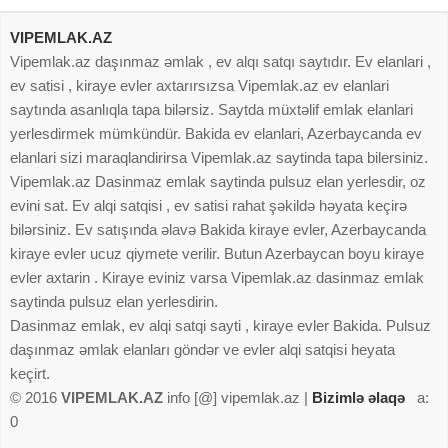
VIPEMLAK.AZ
Vipemlak.az daşınmaz əmlak , ev alqı satqı saytıdır. Ev elanlari ,
ev satisi , kiraye evler axtarırsızsa Vipemlak.az ev elanlari
saytında asanlıqla tapa bilərsiz. Saytda müxtəlif emlak elanlari
yerlesdirmek mümkündür. Bakida ev elanlari, Azerbaycanda ev
elanlari sizi maraqlandirirsa Vipemlak.az saytinda tapa bilersiniz.
Vipemlak.az Dasinmaz emlak saytinda pulsuz elan yerlesdir, oz
evini sat. Ev alqi satqisi , ev satisi rahat şəkildə həyata keçirə
bilərsiniz. Ev satışında əlavə Bakida kiraye evler, Azerbaycanda
kiraye evler ucuz qiymete verilir. Butun Azerbaycan boyu kiraye
evler axtarin . Kiraye eviniz varsa Vipemlak.az dasinmaz emlak
saytinda pulsuz elan yerlesdirin.
Dasinmaz emlak, ev alqi satqi sayti , kiraye evler Bakida. Pulsuz
daşınmaz əmlak elanları göndər ve evler alqi satqisi heyata
keçirt.
© 2016
VIPEMLAK.AZ
info [@] vipemlak.az |
Bizimlə əlaqə
a:
0