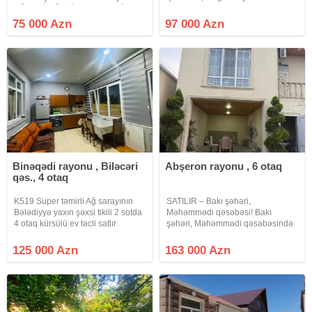
XÜSUSİ MÜLKİYYƏT FƏRDİ
metr aralı və "Azersiti
TİKİNTİ TƏYİNATLI. Masazır
supermarket"in 500 metr
75 000 Azn
97 000 Azn
qəsəbəsi 569 nömrəli marşrut
arxasında, Ruzu mağazasının
yolunun yaxınlığında 6 nömrəli
yanında, yolun knarında, 2.5 sot
məktəbin yaxınlığında 10
torpaq
Binəqədi rayonu , Biləcəri
Abşeron rayonu , 6 otaq
qəs., 4 otaq
K519 Super təmirli Ağ sarayının
SATILIR – Bakı şəhəri,
Bələdiyyə yaxın şəxsi tikili 2 sotda
Məhəmmədi qəsəbəsi! Bakı
4 otaq kürsülü ev təcli satlır
şəhəri, Məhəmmədi qəsəbəsində
qiymətdə razılaşmaq olar isdənlən
yerləşən, 3 sot torpaq sahəsində
vaxt baxmaq olar ciraq əmlak
tikilmiş tam şəraitli 2 mərtəbəli, 6
125 000 Azn
163 000 Azn
kanalına abunə olun bütün
otaqlı fərdi yaşayış evi satışa
vidyalar sizə catsın əgər
çıxarılıb. Ev haqqında: 3 sot