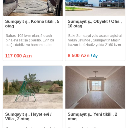
Sumqayıt ş., Köhnə tikili , 5
Sumqayıt ş., Obyekt / Ofis ,
otaq
10 otaq
Sahəsi 105 kv.m olan, 5 otaqlı
Bakı-Sumqayıt yolu əsas magistral
bina evi satışa çıxarılıb. Evin bir
yolun üstündə , Sumqayıtın Maşın
otağı, dəhlizi və hamam-tualet
bazarı ilə üzbəüz yolda 2160 kv.m
otaqları təmirlidir. Mətbəx və dörd
+ 12 sot da əlavə arxa həyət
otaq isə təmirsizdir, bu da alıcıya
ərazisi olan Müxtəlif təyinatlar
8 500 Azn
117 000 Azn
/ Ay
öz zövqünə uyğun təmir etmək
üçün uyğun Obyekt icarəyə verilir.
imkanı yaradır. Evin
Avtosalon + Serviz,
Sumqayıt ş., Həyət evi /
Sumqayıt ş., Yeni tikili , 2
Villa , 2 otaq
otaq