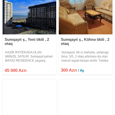
Sumqayıt ş., Yeni tikili , 2
Sumqayıt ş., Köhnə tikili , 2
otaq
otaq
HAZIR İPOTEKADA OLAN
Sumqayıt, 48-ci məhəllə, yolqiragi
MƏNZİL SATILIR: Sumqayıt şəhəri
bina, 5/5, 2 otaq artırması da olan
BƏYAZ RESİDENCE yaşayış
mənzil əşyalı kirayə verilir. Tələbə
kompleksində yeni tikili 14
qızlara da verilir. Qiyməti 300 man
mərtəbəli binanın 6 cı
300 Azn
45 000 Azn
/ Ay
mərtəbəsində ümumi sahəsi 78 kv
olan 2 otaq studio təmirli və əşyalı
mənzil yalnız kredit