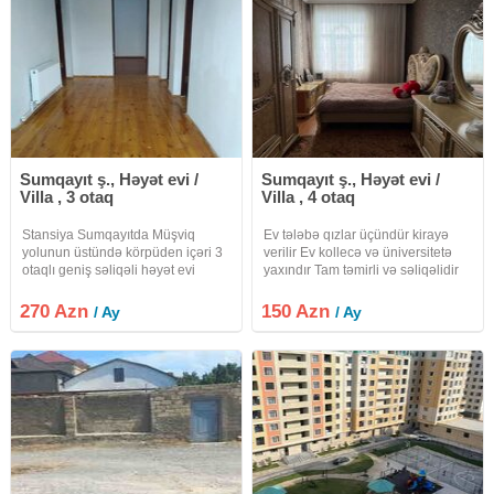
Sumqayıt ş., Həyət evi /
Sumqayıt ş., Həyət evi /
Villa , 3 otaq
Villa , 4 otaq
Stansiya Sumqayıtda Müşviq
Ev tələbə qızlar üçündür kirayə
yolunun üstündə körpüden içəri 3
verilir Ev kollecə və üniversitetə
otaqlı geniş səliqəli həyət evi
yaxındır Tam təmirli və səliqəlidir
kirayə verilir. Heyeti hasarli ve
genişdir. Evde kombi sistemi
270 Azn
150 Azn
/ Ay
/ Ay
metbex mebeli vayfay var. Uzun
müddətə ailəli şəxslərə uzun