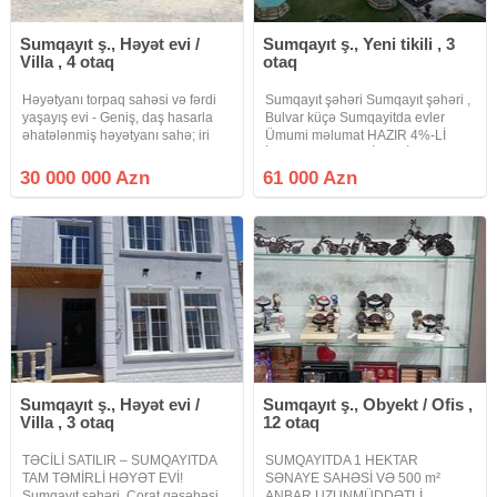
Sumqayıt ş., Həyət evi /
Sumqayıt ş., Yeni tikili , 3
Villa , 4 otaq
otaq
Həyətyanı torpaq sahəsi və fərdi
Sumqayıt şəhəri Sumqayıt şəhəri ,
yaşayış evi - Geniş, daş hasarla
Bulvar küçə Sumqayitda evler
əhatələnmiş həyətyanı sahə; iri
Ümumi məlumat HAZIR 4%-Lİ
qapı və ayrıca piyada giriş qapısı -
İPOTEKA.! RƏSMİ GƏLİR VƏ YA
Ev: birmərtəbəli, giriş eyvanı,
VÖEN TƏLƏB OLUNUR.!
30 000 000 Azn
61 000 Azn
plastik pəncərələr, dəmir giriş
Sumqayıt şəhəri , Bulvar küçəsi,
qapısı, dam
Mirvari City-də 8 mərtəbəli yeni
tikili
Sumqayıt ş., Həyət evi /
Sumqayıt ş., Obyekt / Ofis ,
Villa , 3 otaq
12 otaq
TƏCİLİ SATILIR – SUMQAYITDA
SUMQAYITDA 1 HEKTAR
TAM TƏMİRLİ HƏYƏT EVİ!
SƏNAYE SAHƏSİ VƏ 500 m²
Sumqayıt şəhəri, Corat qəsəbəsi,
ANBAR UZUNMÜDDƏTLİ