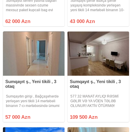
Sumqayut seheri yasma baglari
Sumqayıt şəhər Baxça şəhər
massivinde sexsen ozume
yaşayış kompleksində yerləşən
mexsuz paket kupcali bag evi
yeni tikili 14 mərtəbəli binanın 10-
satram butun komunnalar var
cu mərtəbəsində ümumi sahəsi 77
heyetde 50 ye dej muxtelif agaclar,
kv.m olan 2 otaq studio tipli tam
62 000 Azn
43 000 Azn
usaq yellenceyi, 2 eded su cenleri
təmirli mənzil satılır.Mənzil hazır
toyuq dami, heyvab saxlamaq
4%-li ipotekadadır.İlkin
ycun
Sumqayıt ş., Yeni tikili , 3
Sumqayıt ş., Yeni tikili , 3
otaq
otaq
Sumqayıtın girişi , Bağçaşəhərdə
577.32 MANAT AYLIQ! RƏSMİ
yerləşən yeni tikili 14 mərtəbəli
GƏLİR VƏ YA VÖEN TƏLƏB
binanın 7-cı mərtəbəsində ümumi
OLUNUR! AKTİV ÖTÜRMƏ!
sahəsi 94kv olan, 3 otaq studiya
Sumqayıt şəhəri, Sumqayıt
tam təmirli mənzil yalnız kredit
Bulvarı, Mirvari City yaşayış
57 000 Azn
109 500 Azn
şərtləri ilə satılır. İstilik sistemi
kompleksində 3 otağa düzəlmə
kombidir.
mənzil satışa çıxarılır. Mənzil yeni
tikili 10 mərtəbəli