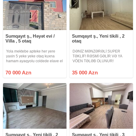
Sumqayıt ş., Həyət evi /
Sumqayıt ş., Yeni tikili , 2
Villa , 5 otaq
otaq
Yola mektebe apteke her yere
DƏNİZ MƏNZƏRƏLİ SUPER
yaxin 5 yeke yeke otaq kuxna
TƏKLİF! RƏSMİ GƏLİR VƏ YA
hamam ayaqyolu coldede elave el
VÖEN TƏLƏB OLUNUR!
dami ve ayaqyolusu olan gozel
Sumqayıt bulvarı, Bəyaz
evdi. Her seraiti var. Kombi vayfay
rezidensdə 2 otaq studio tipli
70 000 Azn
35 000 Azn
qaz su isiq bagi 2 sot yarimdi
mənzil satışa çıxarılır. Mənzil yeni
ayrica 2 sotda da ev tikilib
tikili 14 mərtəbəli binanın 1-ci
mərtəbəsində yerləşir.
Sumqayıt ş., Yeni tikili , 2
Sumqayıt ş., Yeni tikili , 3