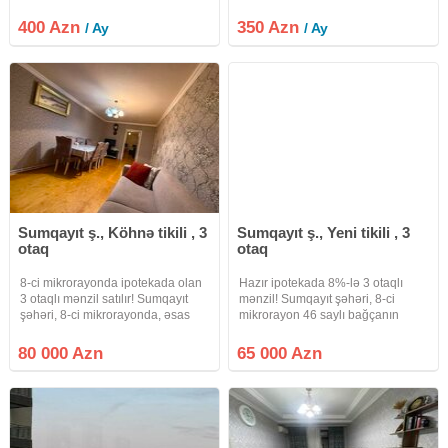
400 Azn
350 Azn
/ Ay
/ Ay
Sumqayıt ş., Köhnə tikili , 3
Sumqayıt ş., Yeni tikili , 3
otaq
otaq
8-ci mikrorayonda ipotekada olan
Hazır ipotekada 8%-lə 3 otaqlı
3 otaqlı mənzil satılır! Sumqayıt
mənzil! Sumqayıt şəhəri, 8-ci
şəhəri, 8-ci mikrorayonda, əsas
mikrorayon 46 saylı bağçanın
yola yaxın məsafədə yerləşən 5
yanı, "Sevgilim" Şadlıq Sarayının
mərtəbəli binanın 5-ci
yaxınlığı Xruşovka layihəsi 70 m² 5
80 000 Azn
65 000 Azn
mərtəbəsində 3 otaqlı mənzil
mərtəbəli binanın 3-cü mərtəbəsi
satışa çıxarılıb. Mənzilin ümumi
3