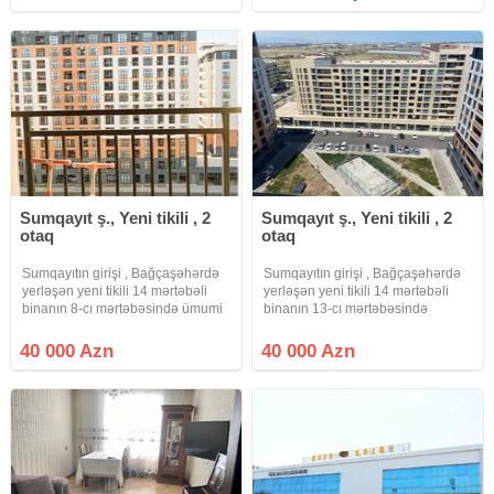
satılır.Mənzil cox genişdir
verilir. * 1-ci mərtəbə * Tam təmirli
rahatlıqla 3 otaq studioya düzələ
* Tam
bilər
Sumqayıt ş., Yeni tikili , 2
Sumqayıt ş., Yeni tikili , 2
otaq
otaq
Sumqayıtın girişi , Bağçaşəhərdə
Sumqayıtın girişi , Bağçaşəhərdə
yerləşən yeni tikili 14 mərtəbəli
yerləşən yeni tikili 14 mərtəbəli
binanın 8-cı mərtəbəsində ümumi
binanın 13-cı mərtəbəsində
sahəsi 52kv olan, 2 otaq studiya
ümumi sahəsi 59kv olan, 2 otaq
tam təmirli mənzil yalnız kredit
studiya tam təmirli mənzil yalnız
40 000 Azn
40 000 Azn
şərtləri ilə satılır. İstilik sistemi
kredit şərtləri ilə satılır. İstilik
kombidir.
sistemi kombidir.