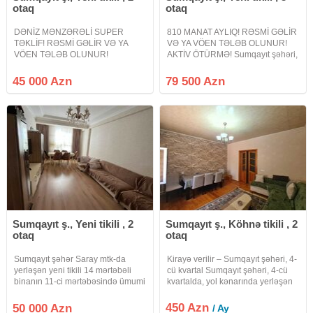
otaq
otaq
DƏNİZ MƏNZƏRƏLİ SUPER
810 MANAT AYLIQ! RƏSMİ GƏLİR
TƏKLİF! RƏSMİ GƏLİR VƏ YA
VƏ YA VÖEN TƏLƏB OLUNUR!
VÖEN TƏLƏB OLUNUR!
AKTİV ÖTÜRMƏ! Sumqayıt şəhəri,
Sumqayıt bulvarı, Bəyaz
Sumqayıt Bulvarı, Mirvari City
rezidensdə qanuni 2 otaqlı mənzil
yaşayış kompleksində 3 otaqlı
45 000 Azn
79 500 Azn
satışa çıxarılır. Mənzil yeni tikili 14
mənzil satışa çıxarılır. Mənzil yeni
mərtəbəli binanın 2-ci
tikili 9 mərtəbəli binanın 8-ci
mərtəbəsində yerləşir. Ümumi
Sumqayıt ş., Yeni tikili , 2
Sumqayıt ş., Köhnə tikili , 2
otaq
otaq
Sumqayıt şəhər Saray mtk-da
Kirayə verilir – Sumqayıt şəhəri, 4-
yerləşən yeni tikili 14 mərtəbəli
cü kvartal Sumqayıt şəhəri, 4-cü
binanın 11-ci mərtəbəsində ümumi
kvartalda, yol kənarında yerləşən
sahəsi 82 kv.m olan qanuni 2
2 otaqlı, balkon artırılması ilə 3
otaqlı tam təmirli mənzil
otağa çevrilmiş mənzil kirayə
450 Azn
50 000 Azn
/ Ay