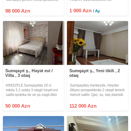
4 nömrəli marşrut xəttinin
İCARƏYƏ VERİLİR Sumqayıt
üzərində, Şəhid Bulağının yanında
şəhəri, Şüşə Zavodu
1 000 Azn
98 000 Azn
/ Ay
yerləşən tam təmirli həyət evi
istiqamətində, TIR və ağır
satışa təqdim olunur. Əsas
texnikanın rahat giriş-çıxışı olan
ərazidə 1 hektar torpaq sahəsi və
500 m² qapalı
Sumqayıt ş., Həyət evi /
Sumqayıt ş., Yeni tikili , 2
Villa , 3 otaq
otaq
KREDITLE.Sumqayitda 20 ci
Sumqayitda merkezde, Heyder
mkda 3.2 sotda 3 otagli heyet evi
Əliyev prospektinde 2 otaqli temirli
satilir.ipoteka ile ve ya nagd.ilkin
menzil satilir. Qaz, su, isiq daimidi.
odenis 50 min 16 il 409
Istilik sistemi kombi. Metbexi
manat.evde kamera sistemi
ayridi. Esyali. Senedi Kupca. 12
50 000 Azn
112 000 Azn
var.heyetinde agaclari.sanuzer
mertebeli binanin 7 ci mertebesi.
evin icindedir.fikri ciddi sexsler
64 kv.m.