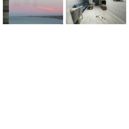
Sumqayıt ş., Yeni tikili , 2
Sumqayıt ş., Yeni tikili , 2
otaq
otaq
Sumqayit Beyaz Rezidens yasayis
468.4 MANAT AYLIQ! RƏSMİ
kompleksi 14/8 , 2 otaq studio
GƏLİR VƏ YA VÖEN TƏLƏB
menzil (75 kv.m) butun esya ve
OLUNUR! AKTİV ÖTÜRMƏ!
avadanliqlar yenidir, yasayis ucun
Sumqayıt şəhəri, Sumqayıt
her cur serait yaradilib yasayis
Bulvarı, Mirvari City yaşayış
550 Azn
70 000 Azn
/ Ay
olunmayib. Kompleksde 7/24
kompleksində 2 otağa düzəlmə
muhafize xidmeti, yeralti
mənzil satışa çıxarılır. Mənzil yeni
tikili 9 mərtəbəli binanın
Sumqayıt ş., Yeni tikili , 2
Sumqayıt ş., Yeni tikili , 2