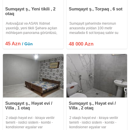
Sumqayıt ş., Yeni tikili , 2
Sumqayıt ş., Torpaq , 6 sot
otaq
Avtovağzal və ASAN Xidmət
Sumqayit şəhərində meronun
yaxınlığı, yeni tikili Şəhərə açılan
arxasında yoldan 100 metir
möhtəşəm panorama görüntüsü,
mesafədə 6 sot torpaq satılır su
modern interyer və hotel komfortu
qaz işıq kupçası var real alıclar
bir arada. Bu mənzil sadəcə
narahat etsin 48000 azn
45 Azn
48 000 Azn
/ Gün
qalmaq üçün yer deyil — rahatlıq
və zövq məkanıdır. İşıqlı və
Sumqayıt ş., Həyət evi /
Sumqayıt ş., Həyət evi /
Villa , 1 otaq
Villa , 2 otaq
2 otaqlı həyət evi - kirayə verilir
2 otaqlı həyət evi - kirayə verilir
təmirli - isidici sistem - kombi -
təmirli - isidici sistem - kombi -
kondisioner əşyalar var
kondisioner əşyalar var