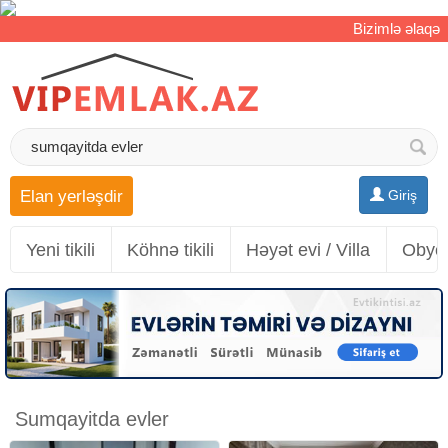
Bizimlə əlaqə
Elan yerləşdir
Giriş
Yeni tikili
Köhnə tikili
Həyət evi / Villa
Obyek
Sumqayitda evler