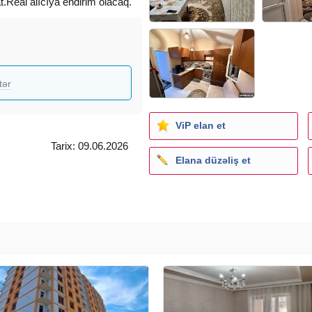
.Real alıcıya endirim olacaq.
tər
ViP elan et
Tarix: 09.06.2026
Elana düzəliş et