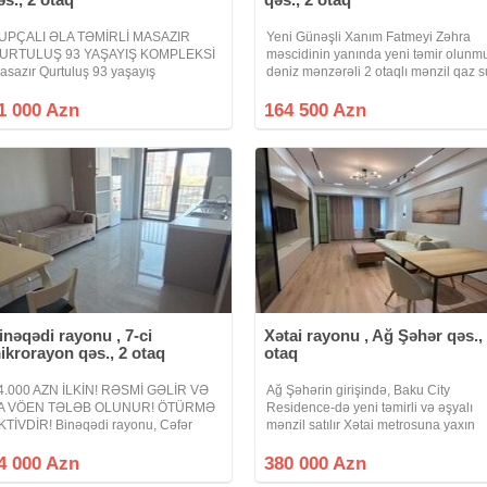
UPÇALI ƏLA TƏMİRLİ MASAZIR
Yeni Günəşli Xanım Fatmeyi Zəhra
URTULUŞ 93 YAŞAYIŞ KOMPLEKSİ
məscidinin yanında yeni təmir olunm
asazır Qurtuluş 93 yaşayış
dəniz mənzərəli 2 otaqlı mənzil qaz s
ompleksində əla təmirli mənzil satılır
işığ daimidir Çıxarış tezliklə veriləcək
 otağa peredelka mənzil hamam
1 000 Azn
164 500 Azn
anitar qovşağı yerləşir su işıq internet
imidir istilik
inəqədi rayonu , 7-ci
Xətai rayonu , Ağ Şəhər qəs.,
ikrorayon qəs., 2 otaq
otaq
4.000 AZN İLKİN! RƏSMİ GƏLİR VƏ
Ağ Şəhərin girişində, Baku City
A VÖEN TƏLƏB OLUNUR! ÖTÜRMƏ
Residence-də yeni təmirli və əşyalı
KTİVDİR! Binəqədi rayonu, Cəfər
mənzil satılır Xətai metrosuna yaxın
əndan küçəsi, West Town yaşayış
yerləşən, Ağ Şəhər layihəsinə daxil
ompleksində 2 otaq studio tipli mənzil
olan prestijli Baku City Residence
4 000 Azn
380 000 Azn
tışa çıxarılır. Mənzil yeni tikili 15
yaşayış kompleksində zövqlə təmir