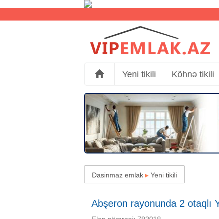
Yeni tikili
Köhnə tikili
Dasinmaz emlak
▸
Yeni tikili
Abşeron rayonunda 2 otaqlı Yen