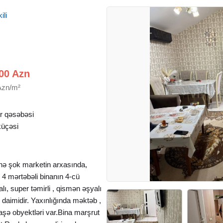
ili
00 Azn
Azn/m²
 qəsəbəsi
küçəsi
ə şok marketin arxasında,
4 mərtəbəli binanın 4-cü
ı, super təmirli , qismən əşyalı
qaz daimidir. Yaxınlığında məktəb ,
aşə obyektləri var.Bina marşrut