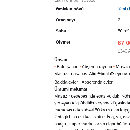
Elan nömrəsi: 793018
Əmlakın növü
Yeni tik
Otaq sayı
2
Sahə
50 m²
Qiymət
67 0
1340 
Ünvan:
•
Bakı şəhəri
•
Abşeron rayonu
•
Masazır
Masazır qəsəbəsi Afiq Əbdülhüseynov 
Bakida evler
Abseronda evler
Ümumi məlumat
Masazır qəsəbəsində əsas yoldakı Köhn
yerləşən Afiq Əbdülhüseynov küçəsində 
mərtəbəsində sahəsi 50 kv.m olan kupçal
2 otaqlı bina evi təcili satılır. İşıq, su, 
baxça , super marketlər və digər bütün i