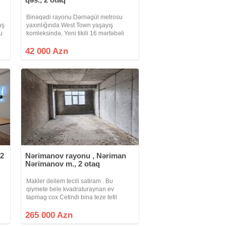
Binəqədi rayonu Dərnəgül metrosu
uş
yaxınlığında West Town yaşayış
u
komleksində, Yeni tikili 16 mərtəbəli
binanın 13cü mərtəbəsində sahəsi
85kv olan 2 otaq qanuni tam təmirli
42 000 Azn
mənzil yalnız kredit şərtləri ilə satılır.
 2
Nərimanov rayonu , Nəriman
Nərimanov m., 2 otaq
Makler deilem tecili satiram . Bu
qiymete bele kvadraturaynan ev
tapmag cox Cetindi bina teze tefil
verilib ama artig yashayis var .
Menzilden yebi tikilen boyuk parka ve
265 000 Azn
denize goruntu var . Elave suali olsn