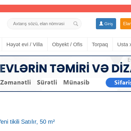
Elan
Giriş
Həyət evi / Villa
Obyekt / Ofis
Torpaq
Usta 
i tikili Satılır, 50 m²