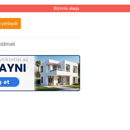
Bizimlə əlaqə
 yerləşdir
xidməti