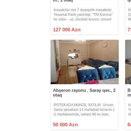
Insaatcilar m/s 7 deqiqelik mesafede,
K
Yasamal Parki yaxinligi, "TRI Korona"
Q
ile uzbe – uz, Zerdabi kucesi, umumi
M
sahesi 30 kv m olan 1 otaqli menzil
k
satilir. Mertebe 5/3, orta blok, orta temir,
2
127 000 Azn
7
qaz, su, ishiq
s
da
Abşeron rayonu , Saray qəs., 2
B
otaq
m
İPOTEKADA MƏNZİL SATILIR. Ünvan-
6
Saray qəsəbəsi 14 mərtəbəli binanın 1
Y
ci mərtəbəsində, sahəsi 90 kv olan,
A
qanuni 2 otaqlı mənzil satılır. , İşıq su
X
qaz , internet daimidir, istilik sistemi
k
50 000 Azn
6
mərkəzidir . .
sa