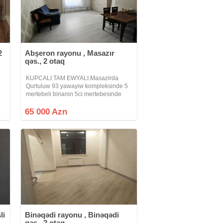
2
Abşeron rayonu , Masazır
qəs., 2 otaq
KUPCALI.TAM EWYALI.Masazirda
Qurtuluw 93 yawayiw kompleksinde 5
mertebeli binanin 5ci mertebesinde
sahesi 57kv olan 2 otaqa duzeldilmiw
ır
menzil butun ewyalari ile birlikde
65 000 Azn
satilir.istilik sistemi merkezidir, su
li
Binəqədi rayonu , Binəqədi
qəs., 2 otaq