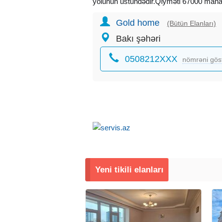
yolunun üstündədir.Qiyməti 67000 manat
Gold home
(Bütün Elanları)
Bakı şəhəri
0508212XXX
nömrəni gös
Yeni tikili elanları