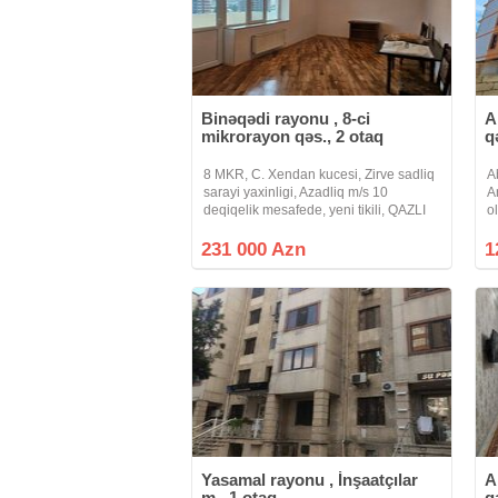
Binəqədi rayonu , 8-ci
A
mikrorayon qəs., 2 otaq
q
8 MKR, C. Xendan kucesi, Zirve sadliq
A
sarayi yaxinligi, Azadliq m/s 10
A
deqiqelik mesafede, yeni tikili, QAZLI
o
ve CIXARISHLI binada umumi sahesi
1
88 kv m olan qanuni 2 otaqli menzil
231 000 Azn
1
satilir. Mertebe 19/8, yaxsi temir,
Yasamal rayonu , İnşaatçılar
A
m., 1 otaq
q