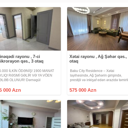
inəqədi rayonu , 7-ci
Xətai rayonu , Ağ Şəhər qəs.,
ikrorayon qəs., 3 otaq
otaq
5.000 İLKİN ÖDƏNİŞ! 1900 MANAT
Baku City Residence – Xətai
YLIQ! RƏSMİ GƏLİR VƏ YA VÖEN
layihəsində, Ağ Şəhərin girişində,
ƏLƏB OLUNUR! Dərnəgül
prestijli və inkişaf edən ərazidə təmirl
etrosuna yaxın, Cəfər Xəndan küç.,
və əşyalı 3 otaqlı mənzil satışdadır.
est Town Yaşayış kompleksində
Ümumi sahə: 128 m² Otaq sayı: 3
5 000 Azn
575 000 Azn
ANUNI 3 OTAQ mənzil çıxarılır. 16
Təmir: Premium Elektrik sistemləri:
ərtəbəli binanın 5-cı