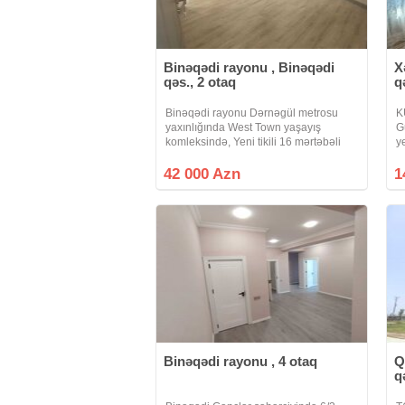
Binəqədi rayonu , Binəqədi
X
qəs., 2 otaq
q
Binəqədi rayonu Dərnəgül metrosu
K
yaxınlığında West Town yaşayış
G
komleksində, Yeni tikili 16 mərtəbəli
y
binanın 13cü mərtəbəsində sahəsi
t
85kv olan 2 otaq qanuni tam təmirli
m
42 000 Azn
1
mənzil yalnız kredit şərtləri ilə satılır.
ü
Binəqədi rayonu , 4 otaq
Q
q