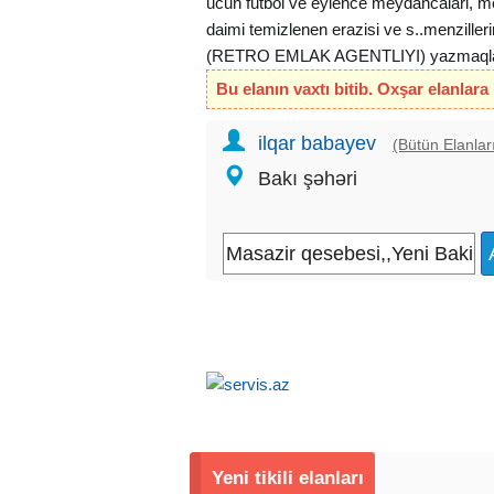
ucun futbol ve eylence meydancalari, me
daimi temizlenen erazisi ve s..menzil
(RETRO EMLAK AGENTLIYI) yazmaqla ka
Bu elanın vaxtı bitib. Oxşar elanlara
ilqar babayev
(Bütün Elanlar
Bakı şəhəri
Yeni tikili elanları