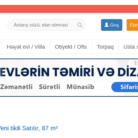
Elan
Giriş
Həyət evi / Villa
Obyekt / Ofis
Torpaq
Usta 
i tikili Satılır, 87 m²