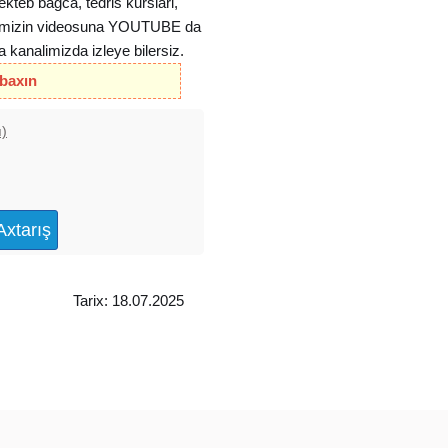
kteb bagca, tedris kurslari,
lerimizin videosuna YOUTUBE da
nalimizda izleye bilersiz.
 baxın
ı)
Tarix: 18.07.2025