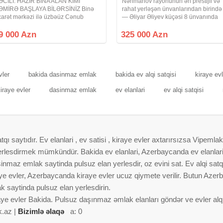
ƏCİLİ. HAZIR BİNA ALAN KİMİ
Nərimanov rayonunun ən prestijli və
ƏMİRƏ BAŞLAYA BİLƏRSİNİZ Binə
rahat yerləşən ünvanlarından birində
icarət mərkəzi ilə üzbəüz Cənub
— Əliyar Əliyev küçəsi 8 ünvanında
apısı yaşayış kompleksində 18
yerləşən modern Kosmos yaşayış
ərtəbəli binada 3 cü mərtəbədə 65 kv
kompleksinin 20 mərtəbəli binasının
9 000 Azn
325 000 Azn
 olan 1 otaqlı təmirsiz mənzil satılır.2
16-cı mərtəbəsində, ümumi sahəsi
taq Studio
100.5 kv.m
vler
bakida dasinmaz emlak
bakida ev alqi satqisi
kiraye ev
iraye evler
dasinmaz emlak
ev elanlari
ev alqi satqisi
 saytıdır. Ev elanlari , ev satisi , kiraye evler axtarırsızsa Vipemlak
 yerlesdirmek mümkündür. Bakida ev elanlari, Azerbaycanda ev elanlar
nmaz emlak saytinda pulsuz elan yerlesdir, oz evini sat. Ev alqi satqis
aye evler, Azerbaycanda kiraye evler ucuz qiymete verilir. Butun Azer
 saytinda pulsuz elan yerlesdirin.
aye evler Bakida. Pulsuz daşınmaz əmlak elanları göndər ve evler alqi 
k.az |
Bizimlə əlaqə
a: 0