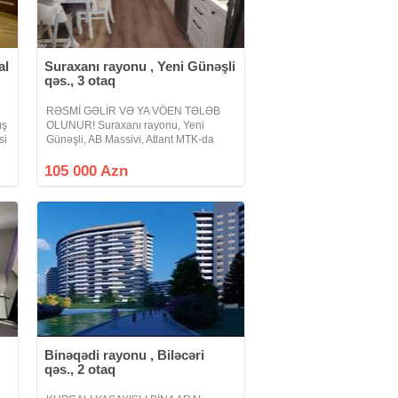
al
Suraxanı rayonu , Yeni Günəşli
qəs., 3 otaq
RƏSMİ GƏLİR VƏ YA VÖEN TƏLƏB
ış
OLUNUR! Suraxanı rayonu, Yeni
si
Günəşli, AB Massivi, Atlant MTK-da
 *
Qanuni 3 otaqlı mənzil çıxarılır. 13
mərtəbəli binanın 2-ci mərtəbəsində
105 000 Azn
yerləşir. Ümumi sahəsi 135kv/m-dir.
İşıq, Su, Qaz
Binəqədi rayonu , Biləcəri
qəs., 2 otaq