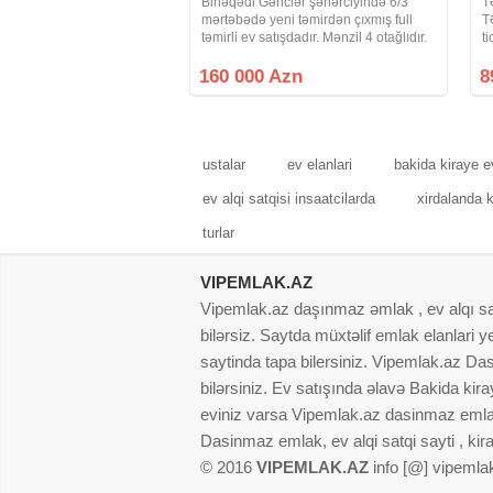
Binəqədi Gənclər şəhərciyində 6/3
T
mərtəbədə yeni təmirdən çıxmış full
T
təmirli ev satışdadır. Mənzil 4 otağlıdır.
t
2 sanitar qovşağı var.Mənzil
Q
120kvadratmetrdir. Yeni binada yerləşir
m
160 000 Azn
8
və ipotekaya yararlıdır. Marağlanan
m
o
ustalar
ev elanlari
bakida kiraye e
ev alqi satqisi insaatcilarda
xirdalanda k
turlar
VIPEMLAK.AZ
Vipemlak.az daşınmaz əmlak , ev alqı satqı
bilərsiz. Saytda müxtəlif emlak elanlari
saytinda tapa bilersiniz. Vipemlak.az Dasi
bilərsiniz. Ev satışında əlavə Bakida kir
eviniz varsa Vipemlak.az dasinmaz emlak
Dasinmaz emlak, ev alqi satqi sayti , kir
© 2016
VIPEMLAK.AZ
info [@] vipemla