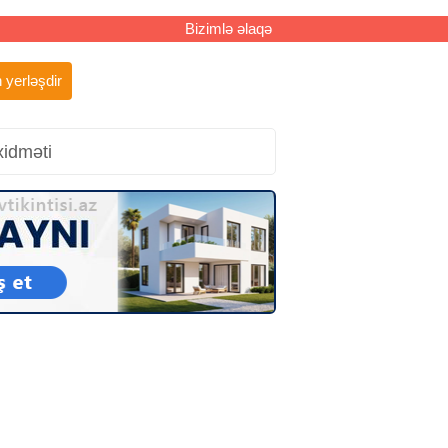
Bizimlə əlaqə
 yerləşdir
xidməti