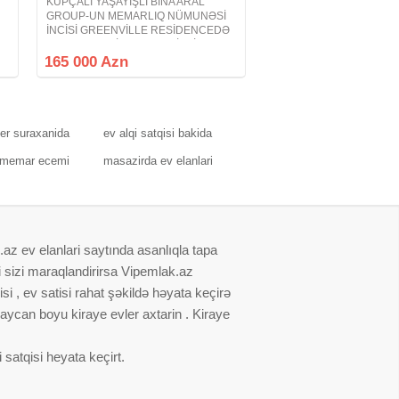
KUPÇALI YAŞAYIŞLI BİNA ARAL
GROUP-UN MEMARLIQ NÜMUNƏSİ
İNCİSİ GREENVİLLE RESİDENCEDƏ
PODMAYAK QİSMƏN TƏMİRLİ QAZLI
LİFTLİ PRESTİJLİ ELİT YAŞAYIŞ
165 000 Azn
KOMPLEKSİ PREMİUM KEYFİYYƏTLİ
Avtovağzal kompleksinin yaxınlığında
ler suraxanida
ev alqi satqisi bakida
memar ecemi
masazirda ev elanlari
.az ev elanlari saytında asanlıqla tapa
i sizi maraqlandirirsa Vipemlak.az
i , ev satisi rahat şəkildə həyata keçirə
baycan boyu kiraye evler axtarin . Kiraye
satqisi heyata keçirt.