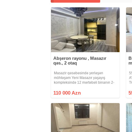
Abşeron rayonu , Masazır
B
qəs., 2 otaq
m
Masazir qəsəbəsində yerləşən
5
möhtəşəm Yeni Masazır yaşayış
A
kompleksində 12 mərtəbəli binanın 2-
T
ci mərtəbəsində sahəsi 55 kv.m.olan
m
kupçalı, ipotekaya yararlı, super təmirli,
W
110 000 Azn
5
əşyalı, dosta, qardaşa layiq 2 otaqlı
Q
bina
m