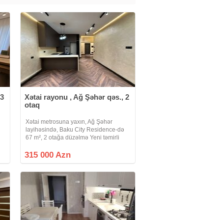
 3
Xətai rayonu , Ağ Şəhər qəs., 2
otaq
Xətai metrosuna yaxın, Ağ Şəhər
layihəsində, Baku City Residence-də
i
67 m², 2 otağa düzəlmə Yeni təmirli
Parket döşəmə, isti döşəmə ilə təchiz
olunub Təmirdən sonra yaşayış
315 000 Azn
olmayıb Ağıllı bina sistemi ilə idarə