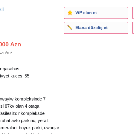
ili
ViP elan et
Elana düzəliş et
000 Azn
Azn/m²
 qəsəbəsi
liyyet kucesi 55
wayiw kompleksinde 7
si 87kv olan 4 otaqa
u fasilesizdir.kompleksde
ahat avto parkinq, yeralti
meralari, boyuk parki, uwaqlar