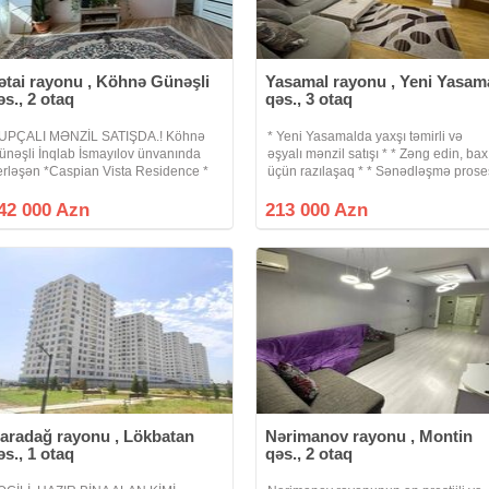
ətai rayonu , Köhnə Günəşli
Yasamal rayonu , Yeni Yasam
əs., 2 otaq
qəs., 3 otaq
UPÇALI MƏNZİL SATIŞDA.! Köhnə
* Yeni Yasamalda yaxşı təmirli və
ünəşli İnqlab İsmayılov ünvanında
əşyalı mənzil satışı * * Zəng edin, bax
erləşən *Caspian Vista Residence *
üçün razılaşaq * * Sənədləşmə prose
ikinti şirkəti tərəfindən inşa olunan 16
tam qanuni və şəffaf şəkildə aparılır *
ərtəbəli binanın 5 ci mərtəbəsində
Binanın tipi : yeni tikili * Otaq Sayı : 2
42 000 Azn
213 000 Azn
mumi sahəsi 63 kv.m olan 1 dən 2 yə
otaqlı *
aradağ rayonu , Lökbatan
Nərimanov rayonu , Montin
əs., 1 otaq
qəs., 2 otaq