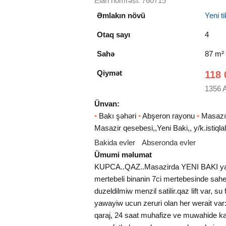
Elan nömrəsi: 760715
Əmlakın növü
Yeni tik
Otaq sayı
4
Sahə
87 m²
Qiymət
118 
1356 
Ünvan:
•
Bakı şəhəri
•
Abşeron rayonu
•
Masazır
Masazir qesebesi,,Yeni Baki,, y/k.istiqla
Bakida evler
Abseronda evler
Ümumi məlumat
KUPCA..QAZ..Masazirda YENI BAKI ya
mertebeli binanin 7ci mertebesinde sahe
duzeldilmiw menzil satilir.qaz lift var, s
yawayiw ucun zeruri olan her werait var:r
qaraj, 24 saat muhafize ve muwahide ka