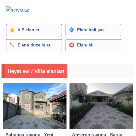
ViP elan et
Elanı irəli çək
Elana düzəliş et
Elanı sil
Həyət evi / Villa elanları
Sabunçu rayonu , Yeni
Abşeron rayonu , Saray