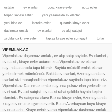
ustalar
ev elanlari
ucuz kiraye evler
ucuz evler
torpaq sahesi satilir
yeni yasamalda ev elanlari
yeni bina evi
ipoteka evler
qusarda kiraye evler
dasinmaz emlak
ev elanlari
ev alqi satqisi
xirdalanda kiraye evler
tap.az kiraye evler sumqayit
turlar
VIPEMLAK.AZ
Vipemlak.az daşınmaz əmlak , ev alqı satqı saytıdır. Ev elanlari ,
ev satisi , kiraye evler axtarırsızsa Vipemlak.az ev elanlari
saytında asanlıqla tapa bilərsiz. Saytda müxtəlif emlak elanlari
yerlesdirmek mümkündür. Bakida ev elanlari, Azerbaycanda ev
elanlari sizi maraqlandirirsa Vipemlak.az saytinda tapa bilersiniz.
Vipemlak.az Dasinmaz emlak saytinda pulsuz elan yerlesdir, oz
evini sat. Ev alqi satqisi , ev satisi rahat şəkildə həyata keçirə
bilərsiniz. Ev satışında əlavə Bakida kiraye evler, Azerbaycanda
kiraye evler ucuz qiymete verilir. Butun Azerbaycan boyu kiraye
evler axtarin . Kiraye eviniz varsa Vipemlak.az dasinmaz emlak