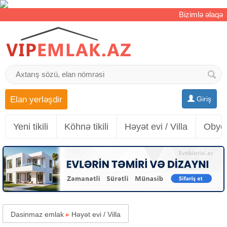
Bizimlə əlaqə
Elan yerləşdir
Giriş
Yeni tikili
Köhnə tikili
Həyət evi / Villa
Obyek
Dasinmaz emlak
▸
Həyət evi / Villa