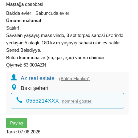
Maştağa qəsəbəsi
Bakida evler
Sabuncuda evler
Ümumi məlumat
Satılır!
Savalan yaşayış massivində, 3 sot torpaq sahəsi üzərində
yerləşən 5 otaqlı, 180 kv.m yaşayış sahəsi olan ev satılır.
Sənəd Bələdiyyə.
Bütün kommunallar (su, qaz, işıq) var və daimidir.
Qiymət: 63.000AZN
Az real estate
(Bütün Elanları)
Bakı şəhəri
0555214XXX
nömrəni göstər
Paylaş
Tarix: 07.06.2026