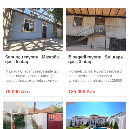
kv /m olan 2 mərtəbəli, 5 otaq,
Ümumi tikili sahəsi 486 kv.m olan
mətbəxt və 3 sanuzeldən ibarət
ev dəhliz, 2 qonaq otağı, 2
həyət
Sabunçu rayonu , Maştağa
Binəqədi rayonu , Sulutəpə
qəs., 5 otaq
qəs., 3 otaq
Mastağa Çiləgər qəsəbəsində tam
Hökmeli dairesi Nubar'qesebesi 3
təmirli həyət evi satılır! Mastağa
sotun içerisinde 2 mertebeli
qəsəbəsində, əsas yola yaxın və
şexsi.super temirli qiymeti 125000
yaşayış üçün əlverişli ərazidə
kupçasi var qazi işigu suyu
yerləşən 2.5 sot torpaq sahəsində
var.ustu navesdi
79 000 Azn
125 000 Azn
tikilmiş, 130 m², 5 otaqlı tam təmirli
həyət evi