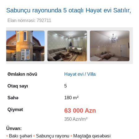
Sabunçu rayonunda 5 otaqlı Həyət evi Satılır,
180 m²
Elan nömrəsi: 792711
Əmlakın növü
Həyət evi / Villa
Otaq sayı
5
Sahə
180 m²
Qiymət
63 000 Azn
350 Azn/m²
Ünvan:
•
Bakı şəhəri
•
Sabunçu rayonu
•
Maştağa qəsəbəsi