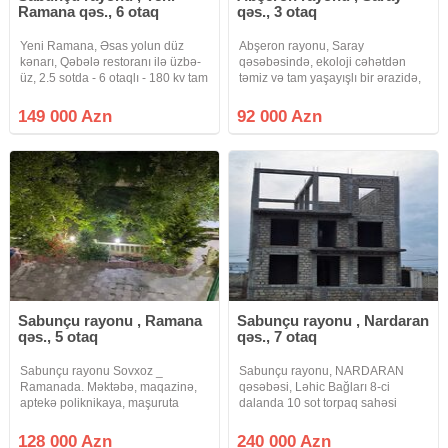
Ramana qəs., 6 otaq
qəs., 3 otaq
Yeni Ramana, Əsas yolun düz
Abşeron rayonu, Saray
kənarı, Qəbələ restoranı ilə üzbə-
qəsəbəsində, ekoloji cəhətdən
üz, 2.5 sotda - 6 otaqlı - 180 kv tam
təmiz və tam yaşayışlı bir ərazidə,
təmirli həyət evi. Mərtəbə arası
"Tamstore market"in yanında, 3 sot
monalitdir, 3 yerdən kəmər atılıb.
torpaq sahəsində inşa olunmuş
149 000 Azn
92 000 Azn
Məktəb və bağça evə yaxındır.
həyət evi satılır! Ev haqqında əsas
Araz və Pətək market
üstünlüklər:Sahəsi:
Sabunçu rayonu , Ramana
Sabunçu rayonu , Nardaran
qəs., 5 otaq
qəs., 7 otaq
Sabunçu rayonu Sovxoz _
Sabunçu rayonu, NARDARAN
Ramanada. Məktəbə, maqazinə,
qəsəbəsi, Ləhic Bağları 8-ci
aptekə poliknikaya, maşuruta
dalanda 10 sot torpaq sahəsi
yaxın ərazidə 6 sot torpaq sahəsi
üzərində inşa olunmuş 3 mərtəbəli
üzərində ümümi tikili sahəsi 200
7 otaqlı podmayak bağ evi satılır.
128 000 Azn
240 000 Azn