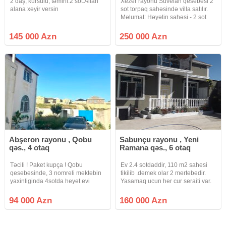
2 daş, kürsülü, təmirli.2 sot.Allah
Xezer rayonu Suvelan qesebesi 2
alana xeyir versin
sot torpaq sahəsində villa satılır.
Məlumat: Həyətin sahəsi - 2 sot
Evin sahəsi - 160 m² 3 Yataq otaqı
■ Zal Mətbəx Sanitar qovşaq - 2+1
145 000 Azn
250 000 Azn
Həyətində Hovuz, sanuzeli ,
iwiqlandirma
Abşeron rayonu , Qobu
Sabunçu rayonu , Yeni
qəs., 4 otaq
Ramana qəs., 6 otaq
Təcili ! Paket kupça ! Qobu
Ev 2.4 sotdaddir, 110 m2 sahesi
qesebesinde, 3 nomreli mektebin
tikilib .demek olar 2 mertebedir.
yaxinliginda 4sotda heyet evi
Yasamaq ucun her cur seraiti var.
satilir. Wexsi istifade ucun tikilib
Orta temirlidir.alana metbex
temir olunub. Awaqi mertebede 1
mebeli hediyye olunacaq.öz
94 000 Azn
160 000 Azn
zal, 1 yataq otagi, kuxna ve
evimdir, pula ehtiyacim oldugu
sanuzel movcuddur. Yuxari
ücun satiram. Maklerler narahat