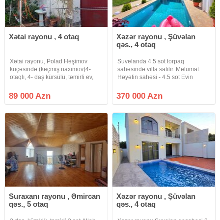
Xətai rayonu , 4 otaq
Xəzər rayonu , Şüvəlan
qəs., 4 otaq
Xətai rayonu, Polad Həşimov
Suvelanda 4.5 sot torpaq
küçəsində (keçmiş naximov)4-
sahəsində villa satılır. Məlumat:
otaqlı, 4- daş kürsülü, təmirli ev,
Həyətin sahəsi - 4.5 sot Evin
90- kv.m. 1.2 sot.kombi var.genis
sahəsi - 170 m² 3 Yataq otaqı ■
asfalt küçə, gaz, işığ, su
Geniş zal Mətbəx Qarderob
89 000 Azn
370 000 Azn
daimi.yaxinligda məktəb-baxca,
Sanitar qovşaq - 2+1 Həyətində
iaşə obyektləri.ətrafli məlumat
Filterli Fantanlı Hovuz,
Suraxanı rayonu , Əmircan
Xəzər rayonu , Şüvəlan
qəs., 5 otaq
qəs., 4 otaq