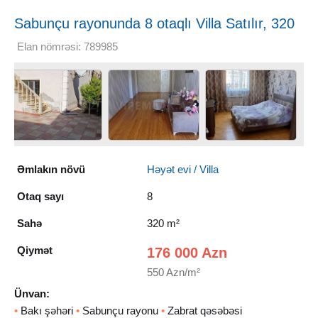
Sabunçu rayonunda 8 otaqlı Villa Satılır, 320
m²
Elan nömrəsi: 789985
Əmlakın növü
Həyət evi / Villa
Otaq sayı
8
Sahə
320 m²
Qiymət
176 000 Azn
550 Azn/m²
Ünvan:
•
Bakı şəhəri
•
Sabunçu rayonu
•
Zabrat qəsəbəsi