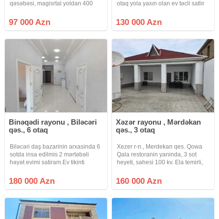
qəsəbəsi, magisrtal yoldan 400
otaq yola yaxın olan ev təcli satlır
metr aralı və "Azersiti
qiymətdə razılaşmaq olar isdənlən
supermarket"in 500 metr
vaxt baxmaq olar ciraq əmlak
97 000 Azn
130 000 Azn
arxasında, Ruzu mağazasının
kanalına abunə olun bütün
yanında, yolun knarında, 2.5 sot
vidyalar sizə catsın əgər
torpaq
Binəqədi rayonu , Biləcəri
Xəzər rayonu , Mərdəkan
qəs., 6 otaq
qəs., 3 otaq
Biləcəri daş bazarinin arxasinda 6
Xezer r-n., Merdekan qes. Qowa
sotda insa edilmis 2 mərtəbəli
Qala restoranin yaninda, 3 sot
həyət evimi satiram.Ev tikinti
heyeti, sahesi 100 kv. Ela temirli,
norma tələblərinə uygun olaraq
istilik sistemi kombi 3 otagli butun
inşa edilmişdir.Həyətində meyvə
ewyasi ile (texnikasiz) bag evi
180 000 Azn
160 000 Azn
agaclari genış həyəti var.Ev 7/24
satilir. Senedi- Cixariw torpaga.
kamera nəzarətindədir
Butun