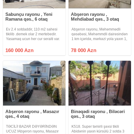
Sabunçu rayonu , Yeni
Abşeron rayonu ,
Ramana qəs., 6 otaq
Mehdiabad qəs., 3 otaq
Ev 2.4 sotdaddir, 110 m2 sahesi
Abşeron rayonu, Məhəmmədli
tikilib .demek olar 2 mertebedir.
qəsəbəsi, Məhəmmdli dairəsindən
Yasamaq ucun her cur seraiti var.
1 km içəridə, mərkəzi yola yaxın 1,
Orta temirlidir.alana metbex
6 sotda inşa edilmiş, sahəsi 70
mebeli hediyye olunacaq.öz
kv.m. olan, kürsülü, 3 otaq həyət
160 000 Azn
78 000 Azn
evimdir, pula ehtiyacim oldugu
evi satılır. Paket kupçadır. Həm
ücun satiram. Maklerler narahat
torpağın, həm də evin
Abşeron rayonu , Masazır
Binəqədi rayonu , Biləcəri
qəs., 4 otaq
qəs., 3 otaq
TƏCİLİ! BAZAR DƏYƏRİNDƏN
K518. Super təmirli şəxsi tikili
UCUZ !Abşeron rayonu, Masazır
Abidənin yaxın kürsülü 2 sotda 3