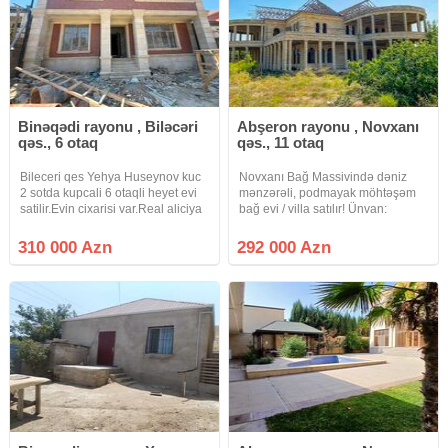
Binəqədi rayonu , Biləcəri
Abşeron rayonu , Novxanı
qəs., 6 otaq
qəs., 11 otaq
Bileceri qes Yehya Huseynov kuc
Novxanı Bağ Massivində dəniz
2 sotda kupcali 6 otaqli heyet evi
mənzərəli, podmayak möhtəşəm
satilir.Evin cixarisi var.Real aliciya
bağ evi / villa satılır! Ünvan:
endirim olunacaq. Qiymet 310 000
Novxanı bağ massivi Torpaq
Azn
sahəsi: 33 sot (kvadrat şəkilli
310 000 Azn
292 000 Azn
böyük ərazi) Evin sahəsi: 609 kv.m
Mərtəbə sayı: 2 mərtəbə