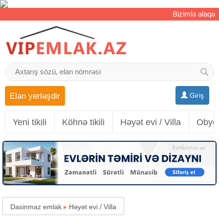
Bizimlə əlaqə
Elan yerləşdir
Giriş
Yeni tikili
Köhnə tikili
Həyət evi / Villa
Obyek
Dasinmaz emlak
▸
Həyət evi / Villa