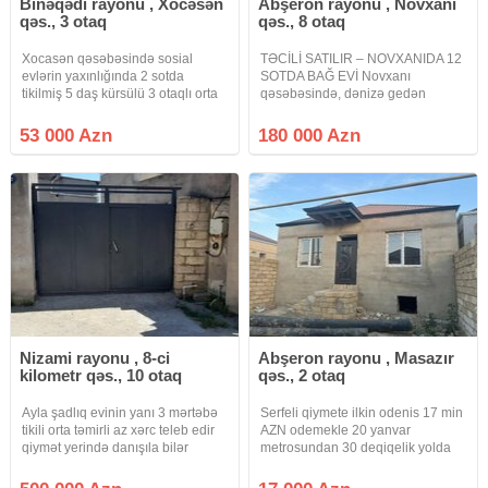
Binəqədi rayonu , Xocəsən
Abşeron rayonu , Novxanı
qəs., 3 otaq
qəs., 8 otaq
Xocasən qəsəbəsində sosial
TƏCİLİ SATILIR – NOVXANIDA 12
evlərin yaxınlığında 2 sotda
SOTDA BAĞ EVİ Novxanı
tikilmiş 5 daş kürsülü 3 otaqlı orta
qəsəbəsində, dənizə gedən
təmirli həyət evi çox çox təcili
magistral yolun sağ hissəsində,
olaraq satılır. Dayanacağa 100
Araz Marketin yaxınlığında
53 000 Azn
180 000 Azn
metr məsafədə yerləşir. Sənəd
yerləşən bağ evi satışa çıxarılıb.
bələdiyyə sənədi
Əsas yoldan təxminən 300–350
metr məsafədə
Nizami rayonu , 8-ci
Abşeron rayonu , Masazır
kilometr qəs., 10 otaq
qəs., 2 otaq
Ayla şadlıq evinin yanı 3 mərtəbə
Serfeli qiymete ilkin odenis 17 min
tikili orta təmirli az xərc teleb edir
AZN odemekle 20 yanvar
qiymət yerində danışıla bilər
metrosundan 30 deqiqelik yolda
Masazirda dayanacaqa 400 m
arali temirsiz 2 otaqli heyet evi