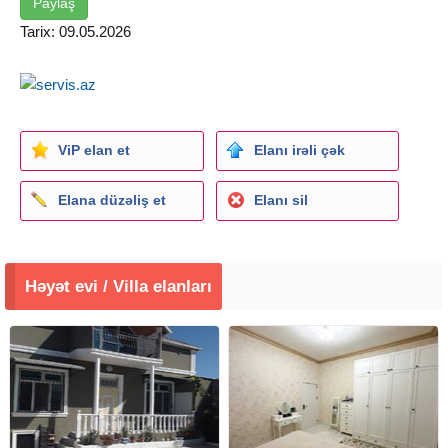
Paylaş
Tarix: 09.05.2026
ViP elan et
Elanı irəli çək
Elana düzəliş et
Elanı sil
Həyət evi / Villa elanları