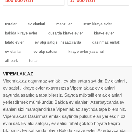
500 000 Azn
17 000 Azn
sifarisle tikilir. 2 geniw otaq sanitaq
qovsagi ve metbexi Evin
ustalar
ev elanlari
menziller
ucuz kiraye evler
bakida kiraye evler
qusarda kiraye evler
kiraye evler
lalafo evler
ev alqi satqisi insaatcilarda
dasinmaz emlak
ev elanlari
ev alqi satqisi
kiraye evler yasamal
aff park
turlar
VIPEMLAK.AZ
Vipemlak.az daşınmaz əmlak , ev alqı satqı saytıdır. Ev elanlari ,
ev satisi , kiraye evler axtarırsızsa Vipemlak.az ev elanlari
saytında asanlıqla tapa bilərsiz. Saytda müxtəlif emlak elanlari
yerlesdirmek mümkündür. Bakida ev elanlari, Azerbaycanda ev
elanlari sizi maraqlandirirsa Vipemlak.az saytinda tapa bilersiniz.
Vipemlak.az Dasinmaz emlak saytinda pulsuz elan yerlesdir, oz
evini sat. Ev alqi satqisi , ev satisi rahat şəkildə həyata keçirə
bilərsiniz. Ev satışında əlavə Bakida kiraye evler, Azerbaycanda