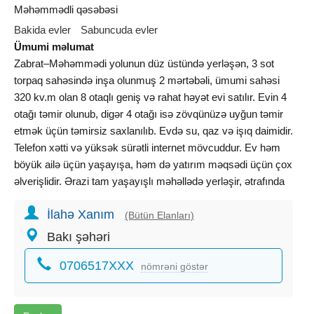
Məhəmmədli qəsəbəsi
Bakida evler
Sabuncuda evler
Ümumi məlumat
Zabrat–Məhəmmədi yolunun düz üstündə yerləşən, 3 sot
torpaq sahəsində inşa olunmuş 2 mərtəbəli, ümumi sahəsi
320 kv.m olan 8 otaqlı geniş və rahat həyət evi satılır. Evin 4
otağı təmir olunub, digər 4 otağı isə zövqünüzə uyğun təmir
etmək üçün təmirsiz saxlanılıb. Evdə su, qaz və işıq daimidir.
Telefon xətti və yüksək sürətli internet mövcuddur. Ev həm
böyük ailə üçün yaşayışa, həm də yatırım məqsədi üçün çox
əlverişlidir. Ərazi tam yaşayışlı məhəllədə yerləşir, ətrafında
daimi yaşayan qonşular var. Yol kənarında yerləşdiyi üçün
İlahə Xanım
evə gediş-gəliş çox rahatdır. Həyəti olduqca səliqəli və
(Bütün Elanları)
baxımlıdır, kənarları boyunca dekorativ ağaclar əkilib və evə
Bakı şəhəri
xüsusi gözəllik verir.
0706517XXX
nömrəni göstər