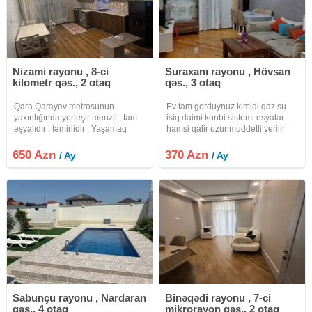
Nizami rayonu , 8-ci
Suraxanı rayonu , Hövsan
kilometr qəs., 2 otaq
qəs., 3 otaq
Qara Qarayev metrosunun
Ev tam gorduynuz kimidi qaz su
yaxınlığında yerleşir menzil , tam
isiq daimi konbi sistemi esyalar
əşyalıdır , təmirlidir . Yaşamaq
hamsi qalir uzunmuddetli verilir
üçün herbir şeraiti var. Wifi var.
internet var kandisaner
Ətraflı melumat üçün
650 Azn
370 Azn
/ Ay
/ Ay
whatsappdan elaqe saxlayardınız.
XİDMET HAQQI 30%DİR.
Sabunçu rayonu , Nardaran
Binəqədi rayonu , 7-ci
qəs., 4 otaq
mikrorayon qəs., 2 otaq