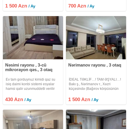
təşkil edir və binanın 6-cı
yerləşən 5 mərtəbəli binanın 1-ci
1 500 Azn
700 Azn
/ Ay
/ Ay
mərtəbəsində yerləşir. Mənzil əla
mərtəbəsində 2 otaqlı mənzil
vəziyyətdədir və 3 yataq otağı, 1
kirayə verilir. Mənzil yeni təmirdən
Nəsimi rayonu , 3-cü
Nərimanov rayonu , 3 otaq
mikrorayon qəs., 3 otaq
Ev tam gorduynuz kimidi qaz su
İDEAL TƏKLİF…! TAM ƏŞYALI…!
isiq daimi konbi sistemi esyalar
Bakı ş., Nərimanov r., Xəzri
hamsi qalir uzunmuddetli verilir
küçəsində (Bağırov körpüsünün
internet var kandisaner
yanı) City Garden Yaşayış
Kompleksində 18 mərtəbəli
430 Azn
1 500 Azn
/ Ay
/ Ay
binanın 10-cu mərcəsində , ümumi
sahəsi 85 kv/m olan QANUNİ 3
otaqlı mənzil