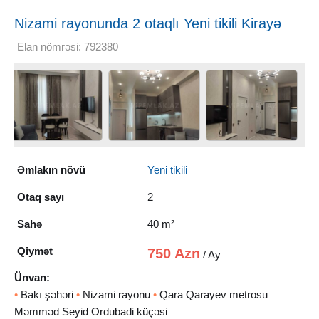
Nizami rayonunda 2 otaqlı Yeni tikili Kirayə
verilir, 40 m²
Elan nömrəsi: 792380
Əmlakın növü
Yeni tikili
Otaq sayı
2
Sahə
40 m²
Qiymət
750 Azn
/ Ay
Ünvan:
•
Bakı şəhəri
•
Nizami rayonu
•
Qara Qarayev metrosu
Məmməd Seyid Ordubadi küçəsi