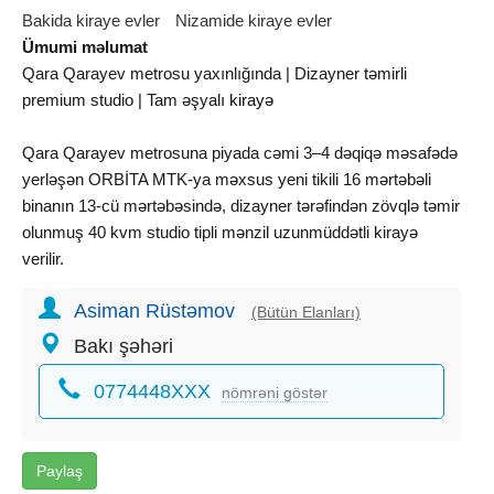
Bakida kiraye evler
Nizamide kiraye evler
Ümumi məlumat
Qara Qarayev metrosu yaxınlığında | Dizayner təmirli
premium studio | Tam əşyalı
kirayə
Qara Qarayev metrosuna piyada cəmi 3–4 dəqiqə məsafədə
yerləşən ORBİTA MTK-ya məxsus yeni tikili 16 mərtəbəli
binanın 13-cü mərtəbəsində, dizayner tərəfindən zövqlə təmir
olunmuş 40 kvm studio tipli mənzil uzunmüddətli kirayə
verilir.
Asiman Rüstəmov
Mənzil tam yaşayışa hazırdır və yüksək səviyyədə təchiz
(Bütün Elanları)
olunub:
Bakı şəhəri
0774448XXX
Mətbəx və məişət texnikası:
nömrəni göstər
* Smart TV
* Kondisioner
Paylaş