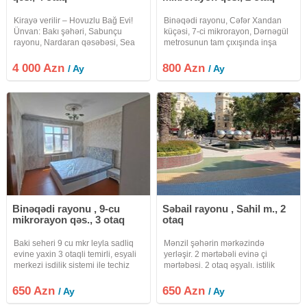
Kirayə verilir – Hovuzlu Bağ Evi!
Binəqədi rayonu, Cəfər Xandan
Ünvan: Bakı şəhəri, Sabunçu
küçəsi, 7-ci mikrorayon, Dərnəgül
rayonu, Nardaran qəsəbəsi, Sea
metrosunun tam çıxışında inşa
Breeze ərazisi, Ləhiş bağları. 6 sot
edilmiş West Town Yaşayış
torpaq sahəsində yerləşən, ümumi
Kompleksində yeni tikili 15
4 000 Azn
800 Azn
/ Ay
/ Ay
sahəsi 192 m² olan 4 otaqlı, geniş
mərtəbəli binanın 5-ci
və tam əşyalı bağ
mərtəbəsində ümumi sahəsi 82
kvm olan QANUNİ 2
Binəqədi rayonu , 9-cu
Səbail rayonu , Sahil m., 2
mikrorayon qəs., 3 otaq
otaq
Baki seheri 9 cu mkr leyla sadliq
Mənzil şəhərin mərkəzində
evine yaxin 3 otaqli temirli, esyali
yerləşir. 2 mərtəbəli evinə çi
merkezi isdilik sistemi ile techiz
mərtəbəsi. 2 otaq əşyalı. istilik
olunmus menzil kiraye verilir.
mərkəzidir. Uzunmüddətli
qalanlara kirayə verilir.
650 Azn
650 Azn
/ Ay
/ Ay