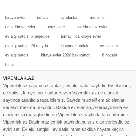
kiraye evler
ustalar
ev elanlari
menziller
ucuz kiraye evler
ucuz evler
bakida ucuz evler
ev alqi satqisi bineqedide
ismayillida kiraye evler
ev alqi satqisi 28 mayda
dasinmaz emlak
ev elanlari
ev alqi satqisi
kiraye evler 2026 bakıxanov
8 noyabr
turlar
VIPEMLAK.AZ
Vipemlak.az daşınmaz əmlak , ev alqı satqı saytıdır. Ev elanlari ,
ev satisi , kiraye evler axtarırsızsa Vipemlak.az ev elanlari
saytında asanlıqla tapa bilərsiz. Saytda müxtəlif emlak elanlari
yerlesdirmek mümkündür. Bakida ev elanlari, Azerbaycanda ev
elanlari sizi maraqlandirirsa Vipemlak.az saytinda tapa bilersiniz.
Vipemlak.az Dasinmaz emlak saytinda pulsuz elan yerlesdir, oz
evini sat. Ev alqi satqisi , ev satisi rahat şəkildə həyata keçirə