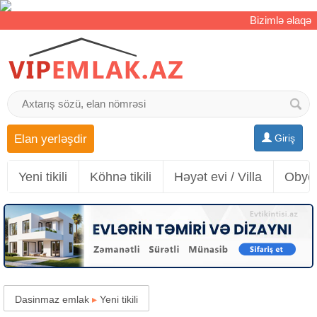
Bizimlə əlaqə
Elan yerləşdir
Giriş
Yeni tikili
Köhnə tikili
Həyət evi / Villa
Obyek
Dasinmaz emlak
▸
Yeni tikili