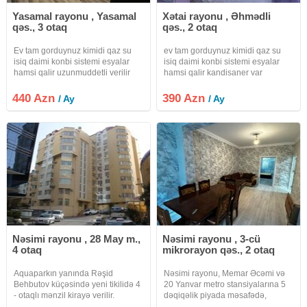
Yasamal rayonu , Yasamal
Xətai rayonu , Əhmədli
Binada müasir, sürətli və daimi işlək liftlər mövcuddur. Yuxarı
qəs., 3 otaq
qəs., 2 otaq
mərtəbədə yerləşdiyi üçün sakit və rahat mühit təmin olunur.
Ev tam gorduynuz kimidi qaz su
ev tam gorduynuz kimidi qaz su
isiq daimi konbi sistemi esyalar
isiq daimi konbi sistemi esyalar
Mənzil yalnız səliqəli və uzunmüddətli kirayəçilər üçün
hamsi qalir uzunmuddetli verilir
hamsi qalir kandisaner var
internet var kandisaner
nəzərdə tutulub.
440 Azn
390 Azn
/ Ay
/ Ay
Qiymət: 750 AZN
Depozit: 300 AZN
Ətraflı məlumat və mənzilə baxış keçirmək üçün əlaqə
saxlayın.
ŞİRKƏTİN KOMİSSİYASI 30% TƏŞKİL EDƏCƏK.
Nəsimi rayonu , 28 May m.,
Nəsimi rayonu , 3-cü
4 otaq
mikrorayon qəs., 2 otaq
Aquaparkın yanında Rəşid
Nəsimi rayonu, Memar Əcəmi və
Behbutov küçəsində yeni tikilidə 4
20 Yanvar metro stansiyalarına 5
- otaqlı mənzil kirayə verilir.
dəqiqəlik piyada məsafədə,
Mənzilin ümumi sahəsi 150 m2
Moskva Univermağının yanında