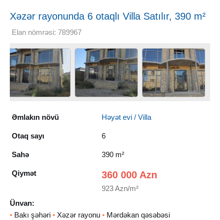
Xəzər rayonunda 6 otaqlı Villa Satılır, 390 m²
Elan nömrəsi: 789967
Əmlakın növü
Həyət evi / Villa
Otaq sayı
6
Sahə
390 m²
Qiymət
360 000 Azn
923 Azn/m²
Ünvan:
•
Bakı şəhəri
•
Xəzər rayonu
•
Mərdəkan qəsəbəsi