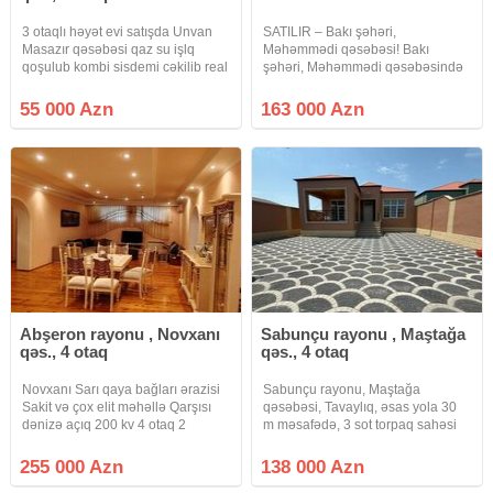
3 otaqlı həyət evi satışda Unvan
SATILIR – Bakı şəhəri,
Masazır qəsəbəsi qaz su işlq
Məhəmmədi qəsəbəsi! Bakı
qoşulub kombi sisdemi cəkilib real
şəhəri, Məhəmmədi qəsəbəsində
alıcı zəng eləsin dayanacaqa
yerləşən, 3 sot torpaq sahəsində
yaxındır kupca var
tikilmiş tam şəraitli 2 mərtəbəli, 6
55 000 Azn
163 000 Azn
otaqlı fərdi yaşayış evi satışa
çıxarılıb. Ev haqqında: 3 sot
Abşeron rayonu , Novxanı
Sabunçu rayonu , Maştağa
qəs., 4 otaq
qəs., 4 otaq
Novxanı Sarı qaya bağları ərazisi
Sabunçu rayonu, Maştağa
Sakit və çox elit məhəllə Qarşısı
qəsəbəsi, Tavaylıq, əsas yola 30
dənizə açıq 200 kv 4 otaq 2
m məsafədə, 3 sot torpaq sahəsi
sanuzel 1 mühafizə otağı Qaz,
üzərində inşa edilmiş, 4 otaqlı,
işıq, su Kupca (Çıxarış) Şirkət
ümumi tikili sahəsi 127 kv/m olan
255 000 Azn
138 000 Azn
xidmət haqqı Alıcılar tərəfindən 1%
Həyət Evi Satılır. Ev şəxsi tikilidir,