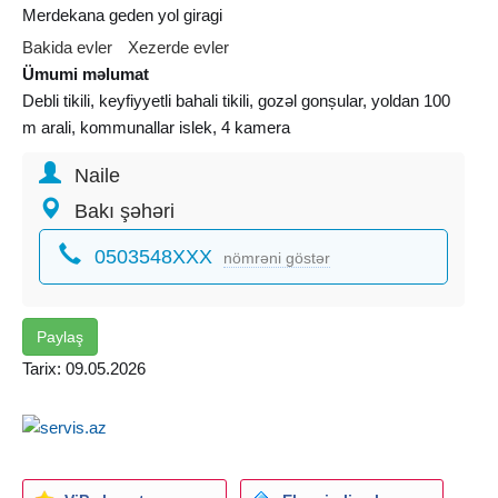
Merdekana geden yol giragi
Bakida evler
Xezerde evler
Ümumi məlumat
Debli tikili, keyfiyyetli bahali tikili, gozəl gonșular, yoldan 100
m arali, kommunallar islek, 4 kamera
Naile
Bakı şəhəri
0503548XXX
nömrəni göstər
Paylaş
Tarix: 09.05.2026