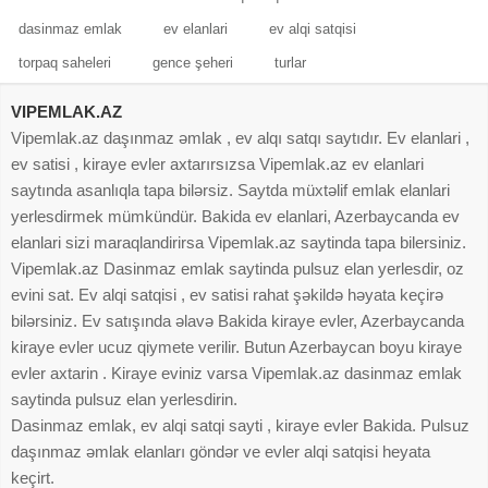
dasinmaz emlak
ev elanlari
ev alqi satqisi
torpaq saheleri
gence şeheri
turlar
VIPEMLAK.AZ
Vipemlak.az daşınmaz əmlak , ev alqı satqı saytıdır. Ev elanlari ,
ev satisi , kiraye evler axtarırsızsa Vipemlak.az ev elanlari
saytında asanlıqla tapa bilərsiz. Saytda müxtəlif emlak elanlari
yerlesdirmek mümkündür. Bakida ev elanlari, Azerbaycanda ev
elanlari sizi maraqlandirirsa Vipemlak.az saytinda tapa bilersiniz.
Vipemlak.az Dasinmaz emlak saytinda pulsuz elan yerlesdir, oz
evini sat. Ev alqi satqisi , ev satisi rahat şəkildə həyata keçirə
bilərsiniz. Ev satışında əlavə Bakida kiraye evler, Azerbaycanda
kiraye evler ucuz qiymete verilir. Butun Azerbaycan boyu kiraye
evler axtarin . Kiraye eviniz varsa Vipemlak.az dasinmaz emlak
saytinda pulsuz elan yerlesdirin.
Dasinmaz emlak, ev alqi satqi sayti , kiraye evler Bakida. Pulsuz
daşınmaz əmlak elanları göndər ve evler alqi satqisi heyata
keçirt.