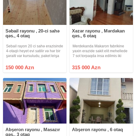
Səbail rayonu , 20-ci sahə
Xəzər rayonu , Mərdəkan
qəs., 4 otaq
qəs., 6 otaq
Sebail rayon 20 ci sahə erazisinde
Merdekanda Makaron fabrikine
4-otaqlı heyet evi satilir və hər bir
yaxin erazide sakit elit mehellede
şəraiti var kursuludu, paket krişa
7 sot torpaqda insa edilmis iki
ayri hec kimə birləşmirkombi
mertebeli + mansardli , baqli
sistemi, masin gire heyeti, hazir gir
bostanli , her nov meyve aqaclari,
150 000 Azn
315 000 Azn
yaşa evdir.
monolit sutunlar uzerinde iki dasla
insa edilmis, suyu,
Abşeron rayonu , Masazır
Abşeron rayonu , 6 otaq
qəs., 3 otaq