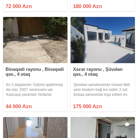
konalizasiya bütün
otagli amerikanka layiheli heyet
72 000 Azn
180 000 Azn
kom.var.2mekteb bağça 24saat
evi satilir.Sened-Cixariw eve. 2 sot
market bazar
elave almag mumkundu.Butun
yaxındı.113nom.avtobus evin
yaxınlığından 20deqiqeye metro
Binəqədi rayonu , Binəqədi
Xəzər rayonu , Şüvəlan
qəs., 4 otaq
qəs., 4 otaq
Ev 2 daşdandır. Üstünü qaldırmaq
Şüvəlan qəsəbəsində müasir tikili
da olar. 2007 sərəncamı var.
yeni modern bağ evi satılır. 2 sot
Kupcaya yararlıdır. Notarial
torpaq sahəsində inşa edilən ev,
qaydada qeydiyyata düşmək olar.
100 kv ibarətdir. 1Qonaq otağı 1
Maşın rahatlıqla həyətə daxil olur
Mətbəxt 3 Yataq otağı 2 Saunzer
44 000 Azn
175 000 Azn
2012 də tikilib. Qaz işiq su internet
(evin daxilində). Hovuz /Besetka. 1
telefon daimidir.
saunzer,