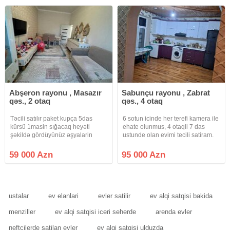
Ətraflı məlumat
qoşa daşla tikilib, tam
Abşeron rayonu , Masazır
Sabunçu rayonu , Zabrat
qəs., 2 otaq
qəs., 4 otaq
Təcili satılır paket kupça 5das
6 sotun icinde her terefi kamera ile
kürsü 1masin sığacaq heyəti
ehate olunmus, 4 otaqli 7 das
şəkildə gördüyünüz əşyalarin
ustunde olan evimi tecili satiram.
hamısı hər cür şəraitli wifi-ya kimi
Tam temirlidir.
var maraqlanan yazsın, 2nomre
59 000 Azn
95 000 Azn
qeyd etmişəm zəng vursun
nömrənin özüne, makler də
müraciət edə
ustalar
ev elanlari
evler satilir
ev alqi satqisi bakida
menziller
ev alqi satqisi iceri seherde
arenda evler
neftcilerde satilan evler
ev alqi satqisi ulduzda