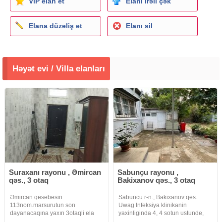
ViP elan et
Elanı irəli çək
Elana düzəliş et
Elanı sil
Həyət evi / Villa elanları
Suraxanı rayonu , Əmircan
Sabunçu rayonu ,
qəs., 3 otaq
Bakixanov qəs., 3 otaq
Əmircan qesebesin
Sabuncu r-n., Bakixanov qes.
113nom.marsurutun son
Uwag Infeksiya klinikanin
dayanacaqına yaxın 3otaqli ela
yaxinliginda 4, 4 sotun ustunde,
təmirli həyət evi.Merkezi
sahesi 100 kv.m., ela temirli 3