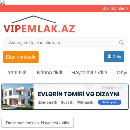
Bizimlə əlaqə
Elan yerləşdir
Giriş
Yeni tikili
Köhnə tikili
Həyət evi / Villa
Obyek
Dasinmaz emlak
▸
Həyət evi / Villa