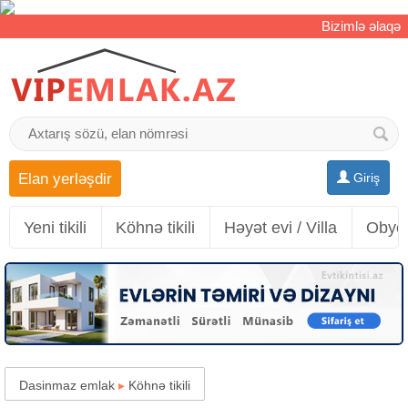
Bizimlə əlaqə
Elan yerləşdir
Giriş
Yeni tikili
Köhnə tikili
Həyət evi / Villa
Obyek
Dasinmaz emlak
▸
Köhnə tikili