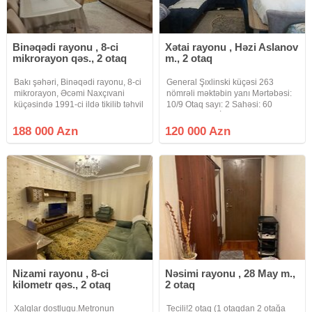
Binəqədi rayonu , 8-ci
Xətai rayonu , Həzi Aslanov
mikrorayon qəs., 2 otaq
m., 2 otaq
Bakı şəhəri, Binəqədi rayonu, 8-ci
General Şıxlinski küçəsi 263
mikrorayon, Əcəmi Naxçıvani
nömrəli məktəbin yanı Mərtəbəsi:
küçəsində 1991-ci ildə tikilib təhvil
10/9 Otaq sayı: 2 Sahəsi: 60
verilmiş eksperimental layihədə 1
Layihəsi: LENİNQRAD Orta
bloklu 12 mərtəbəli binanin 8-ci
girişdə Mənzilin hər iki tərəfə
188 000 Azn
120 000 Azn
mərtəbəsində yenicə təmir
Eyvanı ( balkon) var Sənəd Çıxarış
olunmuş qanuni 2 otaq
( kupça). İpotekaya
Nizami rayonu , 8-ci
Nəsimi rayonu , 28 May m.,
kilometr qəs., 2 otaq
2 otaq
Xalqlar dostlugu.Metronun
Tecili!2 otaq (1 otaqdan 2 otağa