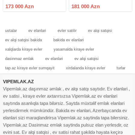
mərtəbəsində sahəsi 60 kv.m 2
xidmat haql 1% fayizdir
173 000 Azn
181 000 Azn
otaqlı, 11 metrlik bağlı Eyvanı olan
mənzil satılır. Binanın
ustalar
ev elanlari
evler satilir
ev alqi satqisi
ev alqi satqisi bakida
bakida ev elanlari
xalqlarda kiraye evler
yasamalda kiraye evler
dasinmaz emlak
ev elanlari
ev alqi satqisi
tap.az kiraye evler sumqayit
xirdalanda kiraye evler
turlar
VIPEMLAK.AZ
Vipemlak.az daşınmaz əmlak , ev alqı satqı saytıdır. Ev elanlari ,
ev satisi , kiraye evler axtarırsızsa Vipemlak.az ev elanlari
saytında asanlıqla tapa bilərsiz. Saytda müxtəlif emlak elanlari
yerlesdirmek mümkündür. Bakida ev elanlari, Azerbaycanda ev
elanlari sizi maraqlandirirsa Vipemlak.az saytinda tapa bilersiniz.
Vipemlak.az Dasinmaz emlak saytinda pulsuz elan yerlesdir, oz
evini sat. Ev alqi satqisi , ev satisi rahat şəkildə həyata keçirə