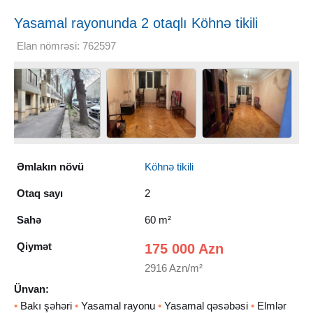
Yasamal rayonunda 2 otaqlı Köhnə tikili
Satılır, 60 m²
Elan nömrəsi: 762597
Əmlakın növü
Köhnə tikili
Otaq sayı
2
Sahə
60 m²
Qiymət
175 000 Azn
2916 Azn/m²
Ünvan:
•
Bakı şəhəri
•
Yasamal rayonu
•
Yasamal qəsəbəsi
•
Elmlər