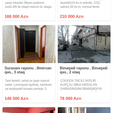
yaxın.Heydər Əliyev parkının
duzelib)19 kv m artırılıb, 2/10,
ūsdū.9/9 iki otaqlı mənzil.ūc otaga
sahesi 60 kv m, normal temir,
dūzəlib.
parket döşeme, geniş heheti, kod
blok, metbex 10kv m, hamam
168 000 Azn
210 000 Azn
kafelde, alıb icareye vermek olar
ayı minimum 700 manata.firma
Suraxanı rayonu , Əmircan
Binəqədi rayonu , Binəqədi
qəs., 3 otaq
qəs., 2 otaq
Tam təmirli, rahat və işıqlı mənzil
ÇOOOOX TƏCİLİ SATILIR
satılır. Leninqrad layihəli, möhkəm
KUPÇALI BİNA XIRDALAN
və keyfiyyətli binada yerləşir. 5
DAİRƏSİNDƏN BİNƏQƏDİYƏ
mərtəbəli binanın 4-cü mərtəbəsi,
GEDƏN YOLUN YAXINLIĞINDA
1-ci blok. 35 nömrəli avtobus
KÖHNƏ TİKİLİ BİNADA MƏNZİL
149 500 Azn
78 000 Azn
dayanacağına cəmi 5 addım
Xırdalan dairəsindən Binəqədiyə
məsafədə –
gedən yolun yaxınlığında Şah
Abbas küçəsi döngə 1 ünvanında
köhnə