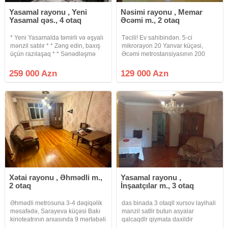
Yasamal rayonu , Yeni
Nəsimi rayonu , Memar
Yasamal qəs., 4 otaq
Əcəmi m., 2 otaq
* Yeni Yasamalda təmirli və əşyalı
Təcili! Ev sahibindən. 5-ci
mənzil satılır * * Zəng edin, baxış
mikrorayon 20 Yanvar küçəsi,
üçün razılaşaq * * Sənədləşmə
Əcəmi metrostansiyasının 200
prosesi tam qanuni və şəffaf
metr yaxınlığıda, "Yaşam
şəkildə aparılır * * Binanın tipi :
Residents" tərəfdə, piyada 3
259 000 Azn
129 000 Azn
köhnə tikili * Otaq Sayı : 4 otaqlı *
dəqiqəlik, Fransız proyekti olan,
Mərtəbə
5/5-də, qanuni 2 otaq, 3 otağa
Xətai rayonu , Əhmədli m.,
Yasamal rayonu ,
2 otaq
İnşaatçılar m., 3 otaq
Əhmədli metrosuna 3-4 dəqiqəlik
das binada 3 otaqll xursov layihali
məsafədə, Sarayeva küçəsi Bakı
manzil satllr butun asyalar
kinoteatrının arxasında 9 mərtəbəli
qalcaqdlr qiymata daxildir
Kiyev layihəli binanın 4-cü
martabasi ortdadlr vasitcanin