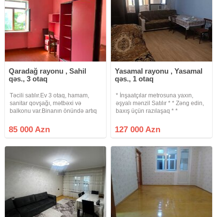
Qaradağ rayonu , Sahil
Yasamal rayonu , Yasamal
qəs., 3 otaq
qəs., 1 otaq
Təcili satılır.Ev 3 otaq, hamam,
* İnşaatçılar metrosuna yaxın,
sanitar qovşağı, mətbəxi və
əşyalı mənzil Satılır * * Zəng edin,
balkonu var.Binanın önündə artıq
baxış üçün razılaşaq * *
əşyaları yığmaq üçün tikili ərazisi
Sənədləşmə prosesi tam qanuni
var.Dənizə çox yaxın məsafədə
və şəffaf şəkildə aparılır * *
85 000 Azn
127 000 Azn
yerləşir.Qarşısında avtobus
Binanın tipi : köhnə tikili (Xruşofka)
dayanacağı var.
* Otaq Sayı : 1 otaqlı