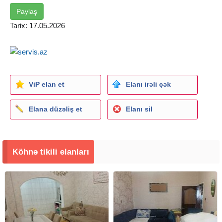
Paylaş
Tarix: 17.05.2026
ViP elan et
Elanı irəli çək
Elana düzəliş et
Elanı sil
Köhnə tikili elanları