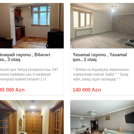
inəqədi rayonu , Biləcəri
Yasamal rayonu , Yasamal
əs., 3 otaq
qəs., 2 otaq
ileceri qes Yehya Huseynov kuc 297
* Elmlər və İnşaatçılar metrosunun
omreli mektebin yax 9 mertebeli
mərkəzində mənzil Satılır * * Zəng
eninqrad layiheli binanin 1 ci
edin, baxış üçün razılaşaq * *
ertebesinde qanuni 3 otaqli menzil
Sənədləşmə prosesi tam qanuni və
atilir.Binanin qarsisinda bagida
şəffaf şəkildə aparılır * * Binanın tipi :
45 000 Azn
140 000 Azn
ar.Ipotekaya yararlidir.Hazirda kiraye
köhnə tikili (Xruşofka) * Otaq Sayı :
lir