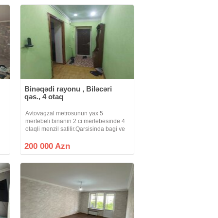
Binəqədi rayonu , Biləcəri
qəs., 4 otaq
Avtovagzal metrosunun yax 5
mertebeli binanin 2 ci mertebesinde 4
otaqli menzil satilir.Qarsisinda bagi ve
qaraji var.Real aliciya endirim
olunacaq. Qiymet 200 000 Azn
200 000 Azn