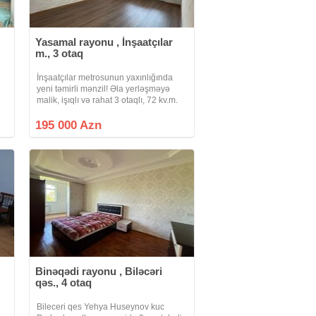
Yasamal rayonu , İnşaatçılar
m., 3 otaq
İnşaatçılar metrosunun yaxınlığında
yeni təmirli mənzil! Əla yerləşməyə
malik, işıqlı və rahat 3 otaqlı, 72 kv.m.
mənzil satışdadır. Yeni təmir Kombi
ə
istilik sistemi Qaz, su, işıq daimidir
195 000 Azn
Yaşayış üçün tam
Binəqədi rayonu , Biləcəri
qəs., 4 otaq
Bileceri qes Yehya Huseynov kuc