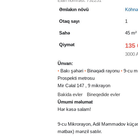
Elan nömrəsi: 792251
Əmlakın növü
Köhnə t
Otaq sayı
1
Sahə
45 m²
Qiymət
135 
3000 
Ünvan:
•
Bakı şəhəri
•
Binəqədi rayonu
•
9-cu m
Prospekti metrosu
Mir Cəlal 147 , 9 mikrayon
Bakida evler
Bineqedide evler
Ümumi məlumat
Hər kəsə salam!
9-cu Mikrorayon, Adil Məmmədov küçəsin
mətbəx) mənzil satılır.