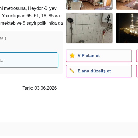
simi metrosuna, Heydər Əliyev
 Yaxınlıqdan 65, 61, 18, 85 və
 məktəb və 9 saylı poliklinika da
ə avtomobillə təxminən 15
arı)
və səliqəli həyəti, uşaqlar üçün
ViP elan et
çinin avtomobil saxlamaq üçün
tər
Elana düzəliş et
tün şərait yaradılıb. Mənzildə
Tarix: 03.06.2026
rmek olar. Hazirda her ay 380
iniz.