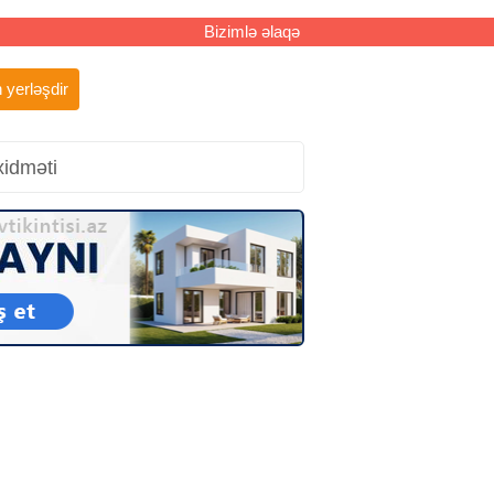
Bizimlə əlaqə
 yerləşdir
xidməti