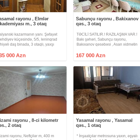
asamal rayonu , Elmlər
Sabunçu rayonu , Bakixanov
kademiyası m., 3 otaq
qəs., 3 otaq
alyanski kazarmanın yanı. Şəfayət
TƏCİLİ SATILIR.! RAZILAŞMA VAR.!
ehdiyev küçəsində, 5/5, leninqrad
Bakı şəhəri, Sabunçu rayonu,
ahiyəli daş binada, 3 otaqlı, yaxşı
Bakıxanov qəsəbəsi , Asan xidmətin
əmirli mənzil satılır. Evdə 600 manata
yaxınlığında yerləşən 9 mərtəbəli
zun müddət kirayəşin var.
köhnə tikili binanın 9-cu mərtəbəsind
35 000 Azn
167 000 Azn
ümumi sahəsi 78 kv.m olan qanuni 3
otaqlı
izami rayonu , 8-ci kilometr
Yasamal rayonu , Yasamal
əs., 2 otaq
qəs., 1 otaq
izami rayonu, Neftçilər m, 400 m
* İnşaatçılar metrosuna yaxın, əşyalı