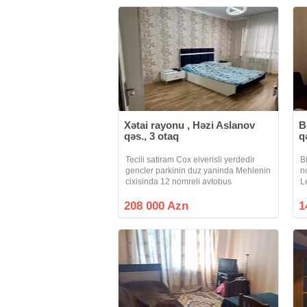
Xətai rayonu , Həzi Aslanov
B
qəs., 3 otaq
q
Tecili satiram Cox elverisli yerdedir
B
gencler parkinin duz yaninda Mehlenin
n
cixisinda 12 nomreli avtobus
L
dayanacagi Hezi aslanov metrosuna
m
ayaqnan 7 8 deyqe Raboci prospekte
s
208 000 Azn
1
3 4 deyqe Xetai polis bolmesinden
v
asagi
qa