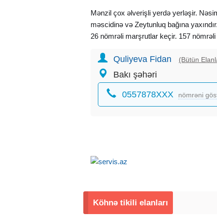
Mənzil çox əlverişli yerdə yerləşir. Nə
məscidinə və Zeytunluq bağına yaxındır.
26 nömrəli marşrutlar keçir. 157 nömrəli
evə yaxın məsafədədir. Şəhər mərkəzin
Quliyeva Fidan
dəqiqəyə çatmaq mümkündür.
(Bütün Elanl
Bakı şəhəri
Mənzildə bağlı balkon var. Binanın geniş 
0557878XXX
rahat istirahət zonası mövcuddur. Həm
nömrəni gös
parkovka yeri var.
Ətrafda rahat yaşayış üçün lazım olan bü
olan əşyalar da qalacaq. Rahat
kiraye
ve
kiraye verilir.
Əlavə məlumat üçün əlaqə saxlaya bilərs
Köhnə tikili elanları