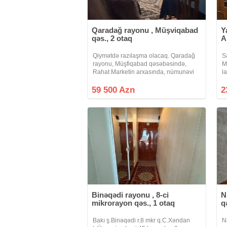
Qaradağ rayonu , Müşviqabad
Y
qəs., 2 otaq
A
Qiymətdə razılaşma olacaq. Qaradağ
S
rayonu, Müşfiqabad qəsəbəsində,
M
Rahat Marketin arxasında, nümunəvi
l
məhəllədə yerləşən Leninqrad layihəli
t
9 mərtəbəli binanın 9-cu mərtəbəsində
u
59 500 Azn
2
yerləşən 2 otaqlı, 54 m² sahəsi olan
Binəqədi rayonu , 8-ci
N
mikrorayon qəs., 1 otaq
q
Bakı ş.Binəqədi r.8 mkr q.C.Xəndan
N