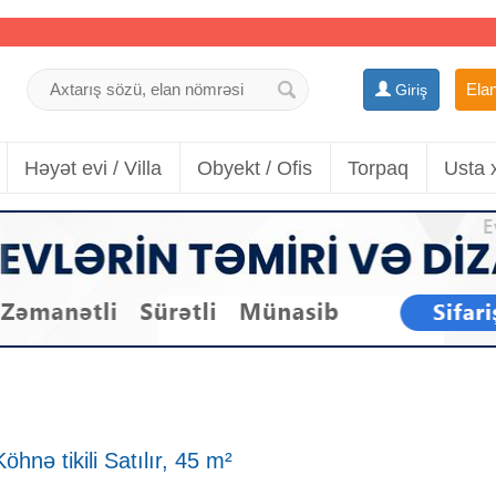
Elan
Giriş
Həyət evi / Villa
Obyekt / Ofis
Torpaq
Usta 
hnə tikili Satılır, 45 m²