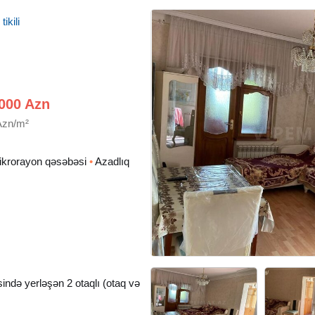
ikili
000 Azn
Azn/m²
ikrorayon qəsəbəsi
•
Azadlıq
də yerləşən 2 otaqlı (otaq və