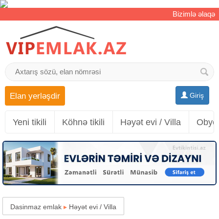
Bizimlə əlaqə
Elan yerləşdir
Giriş
Yeni tikili
Köhnə tikili
Həyət evi / Villa
Obyek
Dasinmaz emlak
▸
Həyət evi / Villa