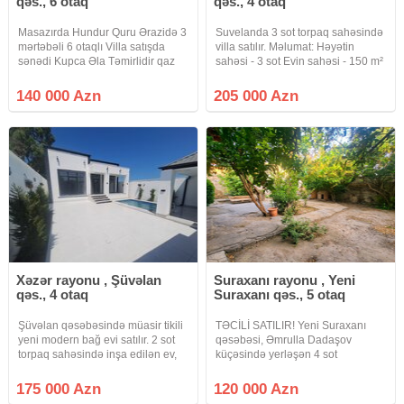
qəs., 6 otaq
qəs., 4 otaq
Masazırda Hundur Quru Ərazidə 3
Suvelanda 3 sot torpaq sahəsində
mərtəbəli 6 otaqlı Villa satışda
villa satılır. Məlumat: Həyətin
sənədi Kupca Əla Təmirlidir qaz
sahəsi - 3 sot Evin sahəsi - 150 m²
su işıq daymidir
3 Yataq otaqı ■ Geniş zal Mətbəx
Sanitar qovşaq -2+1 Həyətində
140 000 Azn
205 000 Azn
Hovuz, Sanuzeli, Manqalni,
Bisetkasi,
Xəzər rayonu , Şüvəlan
Suraxanı rayonu , Yeni
qəs., 4 otaq
Suraxanı qəs., 5 otaq
Şüvəlan qəsəbəsində müasir tikili
TƏCİLİ SATILIR! Yeni Suraxanı
yeni modern bağ evi satılır. 2 sot
qəsəbəsi, Əmrulla Dadaşov
torpaq sahəsində inşa edilən ev,
küçəsində yerləşən 4 sot
100 kv ibarətdir. 1Qonaq otağı 1
həyətyanı sahəsi olan həyət evi
Mətbəxt 3 Yataq otağı 2 Saunzer
satılır. Həyətdə 2 ayrı ev
175 000 Azn
120 000 Azn
(evin daxilində). Hovuz /Besetka. 1
mövcuddur. Bütün kommunal