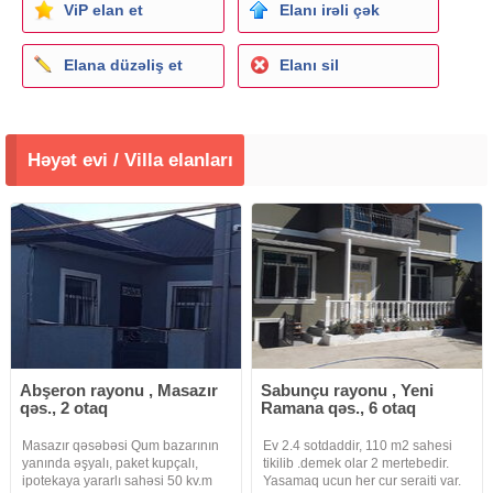
ViP elan et
Elanı irəli çək
Elana düzəliş et
Elanı sil
Həyət evi / Villa elanları
Abşeron rayonu , Masazır
Sabunçu rayonu , Yeni
qəs., 2 otaq
Ramana qəs., 6 otaq
Masazır qəsəbəsi Qum bazarının
Ev 2.4 sotdaddir, 110 m2 sahesi
yanında əşyalı, paket kupçalı,
tikilib .demek olar 2 mertebedir.
ipotekaya yararlı sahəsi 50 kv.m
Yasamaq ucun her cur seraiti var.