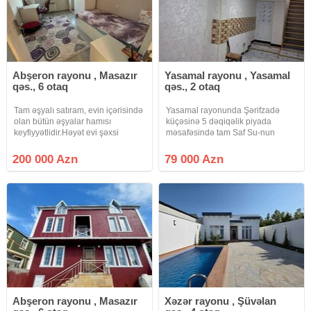
Abşeron rayonu , Masazır
Yasamal rayonu , Yasamal
qəs., 6 otaq
qəs., 2 otaq
Tam əşyalı satıram, evin içərisində
Yasamal rayonunda Şərifzadə
olan bütün əşyalar hamısı
küçəsinə 5 dəqiqəlik piyada
keyfiyyətlidir.Həyət evi şəxsi
məsafəsində tam Saf Su-nun
tikilidir öz adımadır, torpaq
arxasında yerləşir ev. Super
kupçalıdır, evə almamışam, alan
səviyyədə təmirli evdir. İçinə gir
200 000 Azn
79 000 Azn
şəxs istəyə uyğun birbaşa öz
yaşa birbaşa. Tam şəkildə
adına alar.Kupçada da fərdi
kommunallarla təmin edilib.
yaşayış
Sənədləşmə
Abşeron rayonu , Masazır
Xəzər rayonu , Şüvəlan