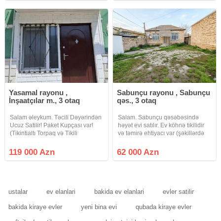
saunzer,
xidmətlər (su, qaz, işıq) daimidir.
Ev 89 nömrəli
Yasamal rayonu ,
Sabunçu rayonu , Sabunçu
İnşaatçılar m., 3 otaq
qəs., 3 otaq
Salam əleykum. Təcili Dəyərindən
Salam. Sabunçu qəsəbəsində
Ucuz Satilir! Paket Kupçası var!
həyət evi satılır. Ev köhnə tikilidir
(Tikintialtı Torpaq və Tikili
və təmirə ehtiyacı var (şəkillərdə
Kupçalıdır ümumi 124kv.m)
göründüyü kimi). Sənəd bələdiyyə
Yasamal Asan xidmətin arxa
sənədidir (2000-ci il) Kommunal
119 000 Azn
62 000 Azn
hissəsində əla təmirli 62 kv.m tikili
xətlər mövcuddur: İşıq və qaz
sahəsi olan 3 otaqlı kupçalı
sayğacları var və
ustalar
ev elanlari
bakida ev elanlari
evler satilir
bakida kiraye evler
yeni bina evi
qubada kiraye evler