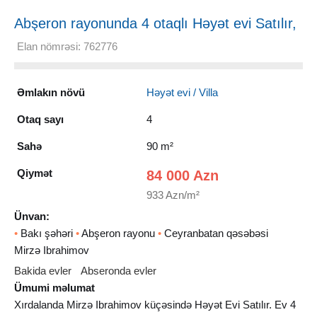
Abşeron rayonunda 4 otaqlı Həyət evi Satılır,
90 m²
Elan nömrəsi: 762776
Əmlakın növü
Həyət evi / Villa
Otaq sayı
4
Sahə
90 m²
Qiymət
84 000 Azn
933 Azn/m²
Ünvan:
•
Bakı şəhəri
•
Abşeron rayonu
•
Ceyranbatan qəsəbəsi
Mirzə Ibrahimov
Bakida evler
Abseronda evler
Ümumi məlumat
Xırdalanda Mirzə Ibrahimov küçəsində Həyət Evi Satılır. Ev 4