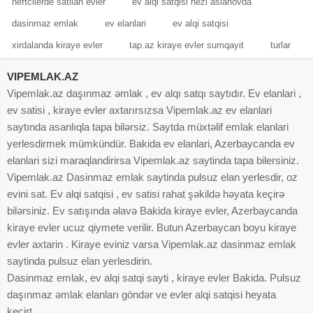
neftcilerde satilan evler
ev alqi satqisi hezi aslanovda
dasinmaz emlak
ev elanlari
ev alqi satqisi
xirdalanda kiraye evler
tap.az kiraye evler sumqayit
turlar
VIPEMLAK.AZ
Vipemlak.az daşınmaz əmlak , ev alqı satqı saytıdır. Ev elanlari ,
ev satisi , kiraye evler axtarırsızsa Vipemlak.az ev elanlari
saytında asanlıqla tapa bilərsiz. Saytda müxtəlif emlak elanlari
yerlesdirmek mümkündür. Bakida ev elanlari, Azerbaycanda ev
elanlari sizi maraqlandirirsa Vipemlak.az saytinda tapa bilersiniz.
Vipemlak.az Dasinmaz emlak saytinda pulsuz elan yerlesdir, oz
evini sat. Ev alqi satqisi , ev satisi rahat şəkildə həyata keçirə
bilərsiniz. Ev satışında əlavə Bakida kiraye evler, Azerbaycanda
kiraye evler ucuz qiymete verilir. Butun Azerbaycan boyu kiraye
evler axtarin . Kiraye eviniz varsa Vipemlak.az dasinmaz emlak
saytinda pulsuz elan yerlesdirin.
Dasinmaz emlak, ev alqi satqi sayti , kiraye evler Bakida. Pulsuz
daşınmaz əmlak elanları göndər ve evler alqi satqisi heyata
keçirt.