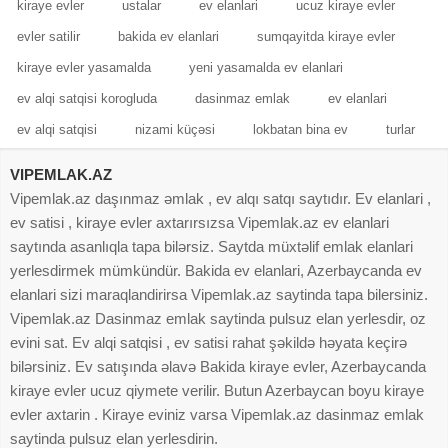
kiraye evler
ustalar
ev elanlari
ucuz kiraye evler
evler satilir
bakida ev elanlari
sumqayitda kiraye evler
kiraye evler yasamalda
yeni yasamalda ev elanlari
ev alqi satqisi korogluda
dasinmaz emlak
ev elanlari
ev alqi satqisi
nizami küçəsi
lokbatan bina ev
turlar
VIPEMLAK.AZ
Vipemlak.az daşınmaz əmlak , ev alqı satqı saytıdır. Ev elanlari ,
ev satisi , kiraye evler axtarırsızsa Vipemlak.az ev elanlari
saytında asanlıqla tapa bilərsiz. Saytda müxtəlif emlak elanlari
yerlesdirmek mümkündür. Bakida ev elanlari, Azerbaycanda ev
elanlari sizi maraqlandirirsa Vipemlak.az saytinda tapa bilersiniz.
Vipemlak.az Dasinmaz emlak saytinda pulsuz elan yerlesdir, oz
evini sat. Ev alqi satqisi , ev satisi rahat şəkildə həyata keçirə
bilərsiniz. Ev satışında əlavə Bakida kiraye evler, Azerbaycanda
kiraye evler ucuz qiymete verilir. Butun Azerbaycan boyu kiraye
evler axtarin . Kiraye eviniz varsa Vipemlak.az dasinmaz emlak
saytinda pulsuz elan yerlesdirin.