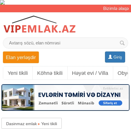
Bizimlə əlaqə
Elan yerləşdir
Giriş
Yeni tikili
Köhnə tikili
Həyət evi / Villa
Obyek
Dasinmaz emlak
▸
Yeni tikili