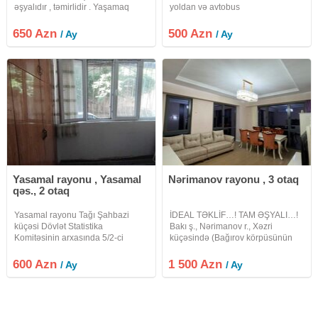
əşyalıdır , təmirlidir . Yaşamaq
yoldan və avtobus
üçün herbir şeraiti var. Wifi var.
dayanacağından cəmi 5 dəqiqəlik
Ətraflı melumat üçün
məsafədə yerləşir. Bakı, Mehli
650 Azn
500 Azn
/ Ay
/ Ay
whatsappdan elaqe saxlayardınız.
yaşayış kompleksi#ok8944 100
XİDMET HAQQI 30%DİR.
azn offis haqqi
Yasamal rayonu , Yasamal
Nərimanov rayonu , 3 otaq
qəs., 2 otaq
Yasamal rayonu Tağı Şahbazi
İDEAL TƏKLİF…! TAM ƏŞYALI…!
küçəsi Dövlət Statistika
Bakı ş., Nərimanov r., Xəzri
Komitəsinin arxasında 5/2-ci
küçəsində (Bağırov körpüsünün
mərtəbəsində 2 otaqlı orta təmirli
yanı) City Garden Yaşayış
mənzil hər bir şəraiti ilə kirayə
Kompleksində 18 mərtəbəli
600 Azn
1 500 Azn
/ Ay
/ Ay
verilir.Su, qaz, işıq var.Əlavə
binanın 10-cu mərcəsində , ümumi
məlumat almaq üçün əlaqə
sahəsi 85 kv/m olan QANUNİ 3
saxlaya
otaqlı mənzil