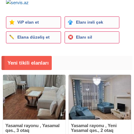
ViP elan et
Elanı irəli çək
Elana düzəliş et
Elanı sil
Yeni tikili elanları
Yasamal rayonu , Yasamal
Yasamal rayonu , Yeni
qəs., 3 otaq
Yasamal qəs., 2 otaq