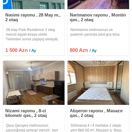
Nəsimi rayonu , 28 May m.,
Nərimanov rayonu , Montin
2 otaq
qəs., 2 otaq
28 may Park Rezidence 2 otag
Nerimanov metrosunun ve
mənzil əşyalı kirayə verilir.
parkinin yaninda pilot goy bina
Təmirdən sonra yaşayış olmayıb.
1 500 Azn
800 Azn
/ Ay
/ Ay
Nizami rayonu , 8-ci
Abşeron rayonu , Masazır
kilometr qəs., 2 otaq
qəs., 2 otaq
Qara Qarayev metrosunun
500manat 4 / 4 mərtəbə 2 otaqlı
yaxınlığında yerleşir menzil , tam
yeni tikili 60 m², Masazır q. Əsas