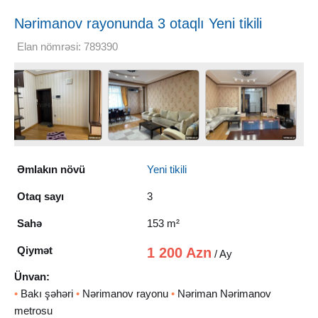
Nərimanov rayonunda 3 otaqlı Yeni tikili
Kirayə verilir, 153 m²
Elan nömrəsi: 789390
Əmlakın növü
Yeni tikili
Otaq sayı
3
Sahə
153 m²
Qiymət
1 200 Azn
/ Ay
Ünvan:
•
Bakı şəhəri
•
Nərimanov rayonu
•
Nəriman Nərimanov
metrosu