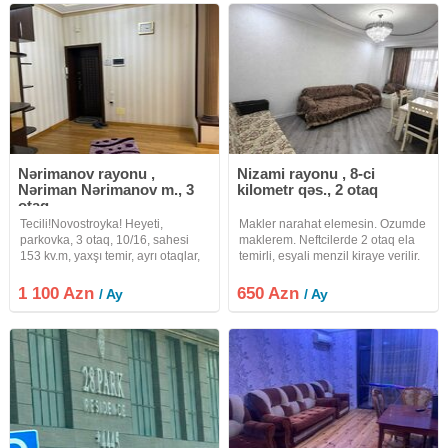
Nərimanov rayonu ,
Nizami rayonu , 8-ci
Nəriman Nərimanov m., 3
kilometr qəs., 2 otaq
otaq
Tecili!Novostroyka! Heyeti,
Makler narahat elemesin. Ozumde
parkovka, 3 otaq, 10/16, sahesi
maklerem. Neftcilerde 2 otaq ela
153 kv.m, yaxşı temir, ayrı otaqlar,
temirli, esyali menzil kiraye verilir.
zal 40m2, plazma tv, 2 su qovşagı,
Neftcilerde Elsen suleymanov
duşkabin, 2 yataq desti, 3 split
kucesi 18/8 mertebesi Nazli sadliq
1 100 Azn
650 Azn
/ Ay
/ Ay
kondinsioner, 2 bslkon, kombi,
sarayinin yani Podium mollun
böyük metbex, qabyuyan,
yani. Menzil yeni