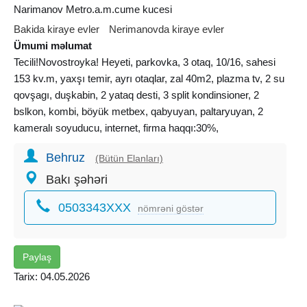
Narimanov Metro.a.m.cume kucesi
Bakida kiraye evler
Nerimanovda kiraye evler
Ümumi məlumat
Tecili!Novostroyka! Heyeti, parkovka, 3 otaq, 10/16, sahesi
153 kv.m, yaxşı temir, ayrı otaqlar, zal 40m2, plazma tv, 2 su
qovşagı, duşkabin, 2 yataq desti, 3 split kondinsioner, 2
bslkon, kombi, böyük metbex, qabyuyan, paltaryuyan, 2
kameralı soyuducu, internet, firma haqqı:30%,
Behruz
(Bütün Elanları)
Bakı şəhəri
0503343XXX
nömrəni göstər
Paylaş
Tarix: 04.05.2026