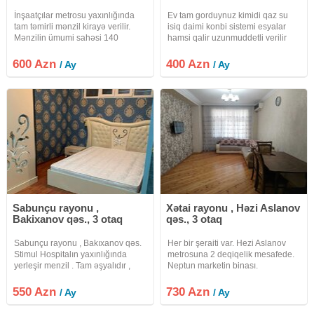
İnşaatçılar metrosu yaxınlığında
Ev tam gorduynuz kimidi qaz su
tam təmirli mənzil kirayə verilir.
isiq daimi konbi sistemi esyalar
Mənzilin ümumi sahəsi 140
hamsi qalir uzunmuddetli verilir
kv.mdır və 3 otaqdan ibarətdir.
internet var
Mənzil mərtəbəli binanın
600 Azn
400 Azn
/ Ay
/ Ay
mərtəbəsində yerləşir. Qiymət 600
Azn. Ətraflı məlumat üçün qeyd
Sabunçu rayonu ,
Xətai rayonu , Həzi Aslanov
Bakixanov qəs., 3 otaq
qəs., 3 otaq
Sabunçu rayonu , Bakıxanov qəs.
Her bir şeraiti var. Hezi Aslanov
Stimul Hospitalın yaxınlığında
metrosuna 2 deqiqelik mesafede.
yerleşir menzil . Tam əşyalıdır ,
Neptun marketin binası.
tam təmirlidir . Yaşamaq üçün
Kondisioner, kombi sistemi ve
herbir şəraiti var. 2otaqdan 3ə
süretli fiber optik internet
550 Azn
730 Azn
/ Ay
/ Ay
düzəlmədir. Yalnız 1ədəd otağı
mövcuddur. Qiymet komendant
əşyasızdır. Ətraflı məlumat
daxildir.