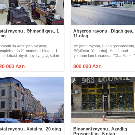
ətai rayonu , Əhmədli qəs., 1
Abşeron rayonu , Digah qəs.,
taq
11 otaq
hmədli də Xətai park yaşayış
Abşeron rayonu, Digah qəsəbəsində
ompleksində 21 mərtəbəli binanın 1
Böyükşor–Yanardağ–Mehdiabad
i mərtəbəsi obyek qeyri yaşayş salon
yolunun tam kənarında, "Oba Market"
imi fəaliyyət gösdərir sənədi
üzbəüz, "Araz Supermarket"ə yaxın,
üqavilədi müqaviləynən 100 minə
çıxarışlı əmlak kompleksi sahibindən
20 000 Azn
800 000 Azn
atr obyek salon kimi fəaliyyət gösdərir
satılır. Əmlak kompleksi
 stolu
ətai rayonu , Xətai m., 20 otaq
Binəqədi rayonu , Azadlıq
Prospekti m., 5 otaq