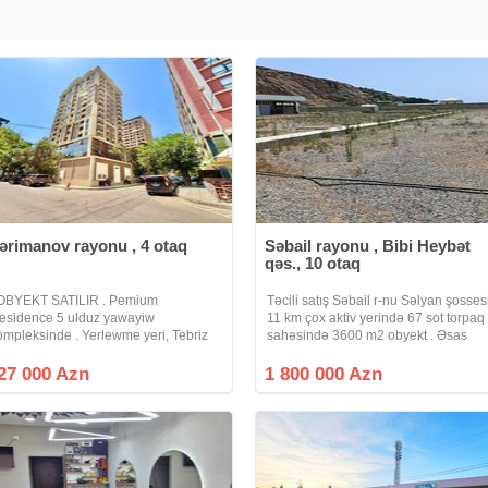
ərimanov rayonu , 4 otaq
Səbail rayonu , Bibi Heybət
qəs., 10 otaq
 OBYEKT SATILIR . Pemium
Təcili satış Səbail r-nu Səlyan şosses
esidence 5 ulduz yawayiw
11 km çox aktiv yerində 67 sot torpaq
ompleksinde . Yerlewme yeri, Tebriz
sahəsində 3600 m2 obyekt . Əsas
ucesi, Werq bazarin arxasi,
yoldan giriş. Tikililər özəl. Torpaq
efekkurnen uzbeuz . . Sahesi 209
istifadə. Bütün suallar görüş əsnasın
27 000 Azn
1 800 000 Azn
v.m . Yerlewmesi Skavznoy ( yelceken
həll olunur Bütün sənədlıər
, 2 terefli ( heyete