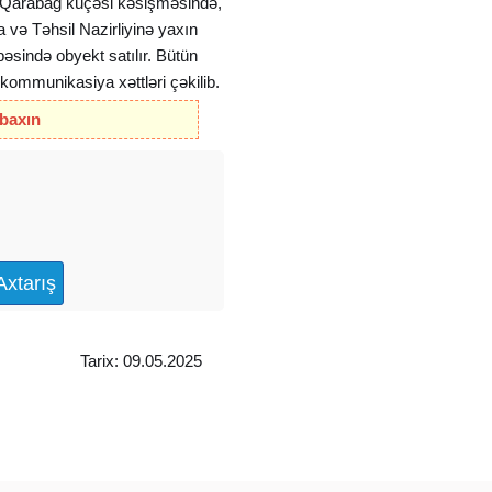
ə Qarabağ küçəsi kəsişməsində,
və Təhsil Nazirliyinə yaxın
bəsində obyekt satılır. Bütün
kommunikasiya xəttləri çəkilib.
nıb. Tavanın hündürlüyü 5
 baxın
 olar.
al yerdir. Bütün sənədlər
ət etsinlər!
Tarix: 09.05.2025