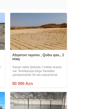
Abşeron rayonu , Qobu qəs., 1
otaq
i
Karyer satılır Qobuda 1 hektar ərazisi
var. Texnikasıyla birgə Sənədlər
yenilənməlidir 50 min manat tə'cili
da
50 000 Azn