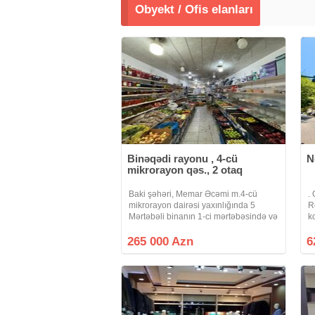
Obyekt / Ofis elanları
Binəqədi rayonu , 4-cü
N
mikrorayon qəs., 2 otaq
Baki şəhəri, Memar Əcəmi m.4-cü
.
mikrorayon dairəsi yaxınlığında 5
R
Mərtəbəli binanın 1-ci mərtəbəsində və
k
əsas yolda yerləşən Obyekt və
k
Zirzəmisi hər ikisi BIRLIKDE
T
265 000 Azn
6
satılır.Ətraflı məlumat üçün zəng edib
k
əlaqə saxlaya
) 