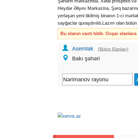
Şəhərin mərkəzində, Xətai prospekti v
Heydər Əliyev Mərkəzinə, Şərq bazarına 
yerləşən yeni tikilmiş binanın 1-ci mərtə
sayğaclar quraşdırılıb.Lazım olan bütün 
Su, işıq daimidir. Divarlar şpaklyovkala
Bu elanın vaxtı bitib. Oxşar elanlara
metrdir, istəyə uyğun 2-ci mərtəbə etmək
Obyekt gözəllik salonu, mağaza üçün ide
Asemlak
(Bütün Elanları)
qaydasındadır. Yalnız real alıcılar müraci
Bakı şəhəri