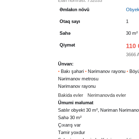
Elan nömrəsi: 752033
Əmlakın növü
Obyekt
Otaq sayı
1
Sahə
30 m²
Qiymət
110 
3666 
Ünvan:
•
Bakı şəhəri
•
Nərimanov rayonu
•
Böyü
Nərimanov metrosu
Nərimanov rayonu
Bakida evler
Nerimanovda evler
Ümumi məlumat
Satılır obyekt 30 m², Nəriman Nəriman
Sahə 30 m²
Çıxarış var
Təmir yoxdur