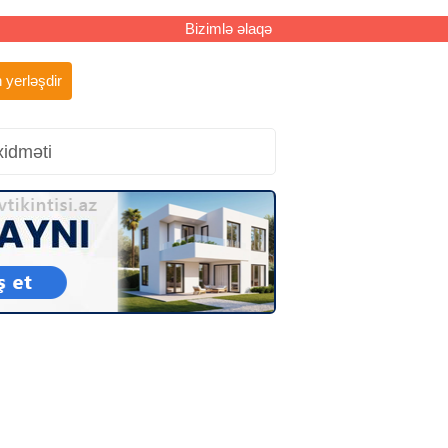
Bizimlə əlaqə
 yerləşdir
xidməti