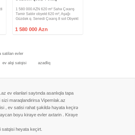
ti
1 580 000 AZN 620 m² Sahə Çıxarış
Təmir Satılır obyekt 620 m², Aşağı
Güzdək q. Senedi Çıxarış 8 sot Obyekt
və
620 m2 zirzəmi ve 2 mərtəbəden
ibaretdir, Birinci mərtəbə müqavilə ilə
1 580 000 Azn
Markete icarəyə verilib istəyən
a satilan evler
ev alqi satqisi
azadliq
.az ev elanlari saytında asanlıqla tapa
i sizi maraqlandirirsa Vipemlak.az
i , ev satisi rahat şəkildə həyata keçirə
baycan boyu kiraye evler axtarin . Kiraye
satqisi heyata keçirt.