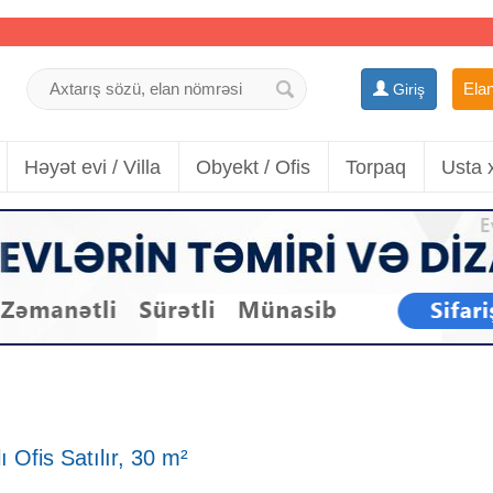
Elan
Giriş
Həyət evi / Villa
Obyekt / Ofis
Torpaq
Usta 
Ofis Satılır, 30 m²