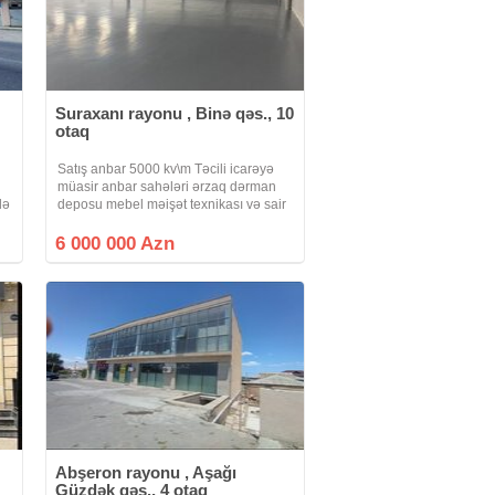
Suraxanı rayonu , Binə qəs., 10
otaq
,
Satış anbar 5000 kv\m Təcili icarəyə
müasir anbar sahələri ərzaq dərman
lə
deposu mebel məişət texnikası və sair
üçün 5000 kv\m H Əliyev pr. 332 Anbar
160 sot ərazidə yerləşir 5000
6 000 000 Azn
Hündürlük 8 metr 2 giriş var 30 yük
Abşeron rayonu , Aşağı
Güzdək qəs., 4 otaq