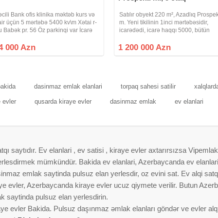
əcili Bank ofis klinika məktəb kurs və
Satılır obyekt 220 m², Azadlıq Prospek
air üçün 5 mərtəbə 5400 kv\m Xətai r-
m. Yeni tikilinin 1inci mərtəbəsidir,
u Babək pr. 56 Öz parkinqi var İcarə
icarədədi, icarə haqqı 5000, bütün
aqqı 1kv\m 10 manat + vergilər və
avadanlıxlarla birlikdə satılır, Qiymət 
ommunal xərclər Hissə hissədə verə
ətraflı məlumat üçün qeyd olunan
4 000 Azn
1 200 000 Azn
ilərik Ən azı 600 kv\m Bütün
nömrələrlə əlaqə saxlayın
bakida
dasinmaz emlak elanlari
torpaq sahesi satilir
xalqlard
 evler
qusarda kiraye evler
dasinmaz emlak
ev elanlari
 saytıdır. Ev elanlari , ev satisi , kiraye evler axtarırsızsa Vipemlak
 yerlesdirmek mümkündür. Bakida ev elanlari, Azerbaycanda ev elanlar
nmaz emlak saytinda pulsuz elan yerlesdir, oz evini sat. Ev alqi satqis
aye evler, Azerbaycanda kiraye evler ucuz qiymete verilir. Butun Azer
 saytinda pulsuz elan yerlesdirin.
aye evler Bakida. Pulsuz daşınmaz əmlak elanları göndər ve evler alqi 