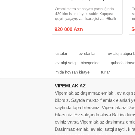
Əcəmi metro stansiyası yaxınlığında
T
430 kim işlək obyekt satılır. Kupçası
s
qeyri -yaşayış var. İcarəçisi var. Ətraflı
n
məlumat almaq istəyən real alıcılar
h
zəng edə bilərlər.
k
920 000 Azn
5
b
ustalar
ev elanlari
ev alqi satqisi 
ev alqi satqisi bineqedide
qubada kiraye
mida hovsan kiraye
turlar
VIPEMLAK.AZ
Vipemlak.az daşınmaz əmlak , ev alqı satqı
bilərsiz. Saytda müxtəlif emlak elanlari
saytinda tapa bilersiniz. Vipemlak.az Dasi
bilərsiniz. Ev satışında əlavə Bakida kir
eviniz varsa Vipemlak.az dasinmaz emlak
Dasinmaz emlak, ev alqi satqi sayti , kir