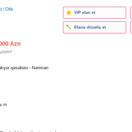
 / Ofis
ViP elan et
Elana düzəliş et
000 Azn
Azn/m²
kşor qəsəbəsi
•
Nəriman
ov m