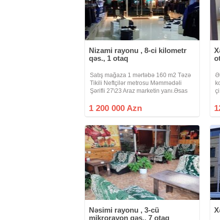
Nizami rayonu , 8-ci kilometr
X
qəs., 1 otaq
o
Satış mağaza 1 mərtəbə 160 m2 Təzə
Ə
Tikili Neftçilər metrosu Məmmədəli
k
Şərifli 27\23 Araz marketin yanı.Əsas
ç
küçədən giriş.Əla təmir oriqinal dizayn
k
. Çox rahat layihə.Hazır icarə uzun
m
1 200 000 Azn
1
müddətli müqavilə. Bütün suallar
s
2
Nəsimi rayonu , 3-cü
X
mikrorayon qəs., 7 otaq