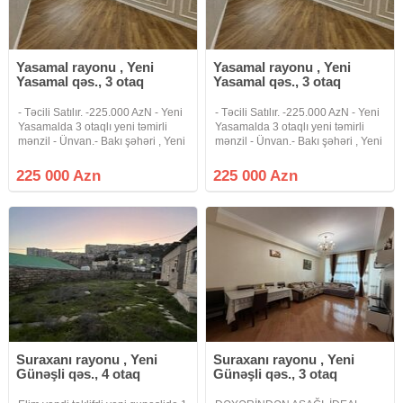
Yasamal rayonu , Yeni
Yasamal rayonu , Yeni
Yasamal qəs., 3 otaq
Yasamal qəs., 3 otaq
- Təcili Satılır. -225.000 AzN - Yeni
- Təcili Satılır. -225.000 AzN - Yeni
Yasamalda 3 otaqlı yeni təmirli
Yasamalda 3 otaqlı yeni təmirli
mənzil - Ünvan.- Bakı şəhəri , Yeni
mənzil - Ünvan.- Bakı şəhəri , Yeni
Yasamal qəs, Dadaş Bünyadzadə
Yasamal qəs, Dadaş Bünyadzadə
küçəsi 9, Tamstore və Rahat
küçəsi 9, Tamstore və Rahat
225 000 Azn
225 000 Azn
marketin yaxınlığında - Lahiyə.-
marketin yaxınlığında - Lahiyə.-
Yeni tikili -
Yeni tikili -
Suraxanı rayonu , Yeni
Suraxanı rayonu , Yeni
Günəşli qəs., 4 otaq
Günəşli qəs., 3 otaq