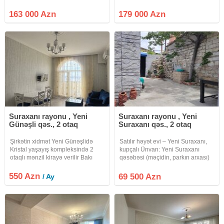
rayonu., Yeni Günəşli qəsəbəsi., D
qanuni 84 m², 2 otaq (geniş
Massivi., Kristal Abşeron yaşayış
planlama) Vəziyyəti: təmirli, hər iki
163 000 Azn
179 000 Azn
kompleksi., 290 N-li məktəbin
otaq və məişət sahələri rahat
yanı, yeni tikili 16 mərtəbəli
istifadə üçün
binanın
Suraxanı rayonu , Yeni
Suraxanı rayonu , Yeni
Günəşli qəs., 2 otaq
Suraxanı qəs., 2 otaq
Şirkətin xidmət Yeni Günəşlidə
Satılır həyət evi – Yeni Suraxanı,
Kristal yaşayış kompleksində 2
kupçalı Ünvan: Yeni Suraxanı
otaqlı mənzil kirayə verilir Bakı
qəsəbəsi (məçidin, parkın arxası)
şəhəri, Suraxanı rayonu, Yeni
Ev haqqında: Sahə: 42 kv.m
Günəşli qəsəbəsində, Kristal
Torpaq: 1.5 sot Otaq sayı: 2 otaq
550 Azn
69 500 Azn
/ Ay
tərəfindən inşa edilmiş yeni tikili
Mətbəx, sanuzel və koridor
yaşayış kompleksində
mövcuddur Təmir və