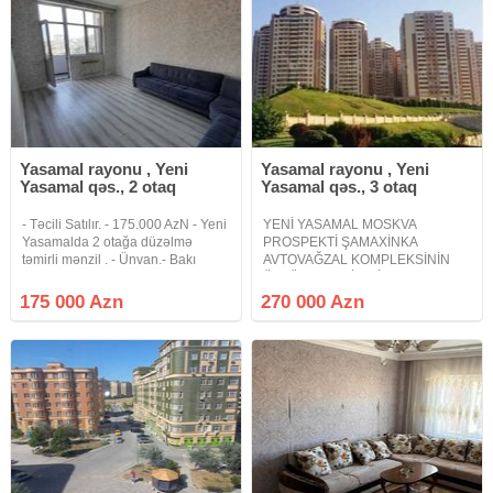
Yasamal rayonu , Yeni
Yasamal rayonu , Yeni
Yasamal qəs., 2 otaq
Yasamal qəs., 3 otaq
- Təcili Satılır. - 175.000 AzN - Yeni
YENİ YASAMAL MOSKVA
Yasamalda 2 otağa düzəlmə
PROSPEKTİ ŞAMAXİNKA
təmirli mənzil . - Ünvan.- Bakı
AVTOVAĞZAL KOMPLEKSİNİN
şəhəri , Yeni Yasamal qəs, Murad
ÜSTÜ QAZLI LİFTLİ SUPER
Mirzəyev küçəsi 109 , Bravo və
TƏMİRLİ MƏNZİL Yeni Yasamal
175 000 Azn
270 000 Azn
Bolmarketin yaxınlığında - Lahiyə.-
Şamaxinka Avtovağzal
Yeni tikili -
kompleksinin üstü Moskva
prospekti Main yaşayış
kompleksində əla təmirli mənzil