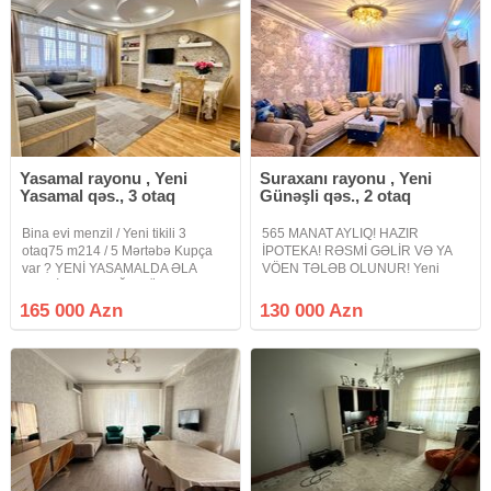
Yasamal rayonu , Yeni
Suraxanı rayonu , Yeni
Yasamal qəs., 3 otaq
Günəşli qəs., 2 otaq
Bina evi menzil / Yeni tikili 3
565 MANAT AYLIQ! HAZIR
otaq75 m214 / 5 Mərtəbə Kupça
İPOTEKA! RƏSMİ GƏLİR VƏ YA
var ? YENİ YASAMALDA ƏLA
VÖEN TƏLƏB OLUNUR! Yeni
TƏKLİF – 3 OTAĞA DÜZƏLMƏ
Günəşli qəsəbəsində yerləşən
MƏNZİL! ? Yeni Yasamal
Yeni Günəşli D massivində
165 000 Azn
130 000 Azn
qəsəbəsi, Mənzil baxır 286
QANUNİ 2 otaqlı mənzil satışa
nömrəli məktəbə önü acıqdı
çıxarılır. Mənzil yeni tikili 15
sağındada baxca var ,
mərtəbəli binanın 15-ci