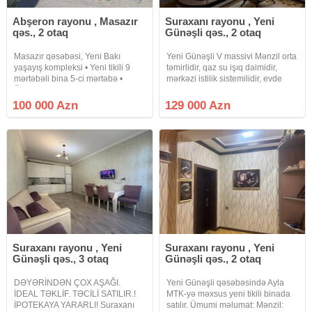
Abşeron rayonu , Masazır
Suraxanı rayonu , Yeni
qəs., 2 otaq
Günəşli qəs., 2 otaq
Masazır qəsəbəsi, Yeni Bakı
Yeni Günəşli V massivi Mənzil orta
yaşayış kompleksi • Yeni tikili 9
təmirlidir, qaz su işıq daimidir,
mərtəbəli bina 5-ci mərtəbə •
mərkəzi istilik sistemilidir, evde
Ümumi sahəsi 63.2 kv/metr olan 2
yeni plastik pencereler ve otaq
otaqlı təmirli mənzil • Kod: N3775 •
qapilari qoyulub. Ətrafda marketler
100 000 Azn
129 000 Azn
Sənəd KUPÇA. • Ünvan: Masazır
, 285 ve 278 nomreli mektebler,
qəsəbəsi,
bagca, 64 ve 55
Suraxanı rayonu , Yeni
Suraxanı rayonu , Yeni
Günəşli qəs., 3 otaq
Günəşli qəs., 2 otaq
DƏYƏRİNDƏN ÇOX AŞAĞI.
Yeni Günəşli qəsəbəsində Ayla
İDEAL TƏKLİF. TƏCİLİ SATILIR.!
MTK-yə məxsus yeni tikili binada
İPOTEKAYA YARARLI! Suraxanı
satılır. Ümumi məlumat: Mənzil: