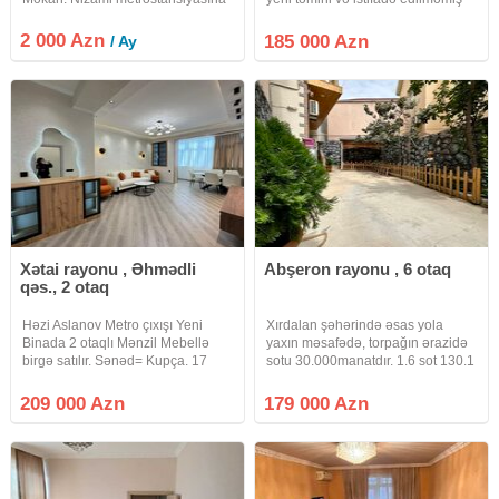
yaxın, "Caspian Plaza"dan cəmi 3
tam yeni əşyalı mənzil satılır. -
dəqiqəlik piyada məsafədə.
Studio tipli qonaq otağı, -Yataq
2 000 Azn
185 000 Azn
/ Ay
Şəhərin mərkəzi, təhlükəsiz və
otağı, - 2 Sanuzel - Qarderob -
prestijli
Balkon/teras -
Xətai rayonu , Əhmədli
Abşeron rayonu , 6 otaq
qəs., 2 otaq
Həzi Aslanov Metro çıxışı Yeni
Xırdalan şəhərində əsas yola
Binada 2 otaqlı Mənzil Mebellə
yaxın məsafədə, torpağın ərazidə
birgə satılır. Sənəd= Kupça. 17
sotu 30.000manatdır. 1.6 sot 130.1
Mərtəbənin 16 cı mərtəbəsi.
kvadrat kupçalı 6 otaqlı, otağın biri
Sahə= 83 kv. Yüksək səviyyədə və
mətbəx ilə birləşdirilib, mərkəzi
209 000 Azn
179 000 Azn
son dizaynla təmir olunub.
kanalizasiya sistemi, mərtəbələr
Qiymətin də Endirim olunacaq.
arası beton
Firma