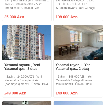
Elim yandi teklifdi.yeni guneslide 1
DƏYƏRİNDƏN AŞAĞI. İDEAL
sotu 25.000 azne olan 7.5 sot
TƏKLİF. TƏCİLİ SATILIR.!
torpaq satilir.Kupcalidi , yeni
Suraxanı rayonu, Yeni Günəşli
cixarisi var xususi mulkiyyet
qəsəbəsi, D Massivi, Kristal
yasayis menteqelerin torpaqlari
Abşeron yaşayış kompleksi, 290
25 000 Azn
198 000 Azn
gedir, torpaq sahesi 2 hisselidi
N-li məktəbin yanı, yeni tikili 16
yeni 2 terefdende giri
mərtəbəli binanın 1-ci
mərtəbəsində, ümumi
Yasamal rayonu , Yeni
Yasamal rayonu , Yeni
Yasamal qəs., 3 otaq
Yasamal qəs., 2 otaq
- Satılır : - 249.000 AZN - Yeni
- Satılır : - 148.000 AZN - Yeni
Yasamalda 3 otaq təmirsiz
Yasamalda 2 otağa düzəlmə
(podmayak) mənzil - Ünvan.- Bakı
təmirli mənzil - Ünvan.- Bakı
şəhəri. Yeni Yasamal qəs, Bolmart
şəhəri. Yeni Yasamal qəs, Bolmart
və Bravo marketin yanında
və Bravo marketin yanında
249 000 Azn
148 000 Azn
yerləşir. - Lahiyə.- Yeni tikili -
yerləşir. - Lahiyə.- Yeni tikili -
Mərtəbə : - 19 /9 -cı
Mərtəbə : - 19 /19 -ci