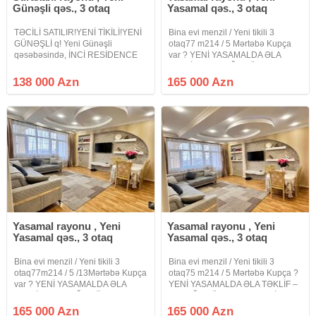
Günəşli qəs., 3 otaq
Yasamal qəs., 3 otaq
TƏCİLİ SATILIR!YENİ TİKİLİ!YENİ
Bina evi menzil / Yeni tikili 3
GÜNƏŞLİ q! Yeni Günəşli
otaq77 m214 / 5 Mərtəbə Kupça
qəsəbəsində, İNCİ RESİDENCE
var ? YENİ YASAMALDA ƏLA
yaşayış kompleksində, 16
TƏKLİF – 3 OTAĞA DÜZƏLMƏ
mərtəbəli yeni tikili binanın 8-ci
MƏNZİL! ? Yeni Yasamal
138 000 Azn
165 000 Azn
mərtəbəsində 3 otağa ideal
qəsəbəsi, Mənzil 286 nömrəli
şəkildə düzəldilmiş studio tipli
məktəbə baxır önü acıqdı
dəniz
Məhəmməd Xiyabani
Yasamal rayonu , Yeni
Yasamal rayonu , Yeni
Yasamal qəs., 3 otaq
Yasamal qəs., 3 otaq
Bina evi menzil / Yeni tikili 3
Bina evi menzil / Yeni tikili 3
otaq77m214 / 5 /13Mərtəbə Kupça
otaq75 m214 / 5 Mərtəbə Kupça ?
var ? YENİ YASAMALDA ƏLA
YENİ YASAMALDA ƏLA TƏKLİF –
TƏKLİF – 3 OTAĞA DÜZƏLMƏ
3 OTAĞA DÜZƏLMƏ MƏNZİL! ?
MƏNZİL! ? Yeni Yasamal
Yeni Yasamal qəsəbəsi, 286
165 000 Azn
165 000 Azn