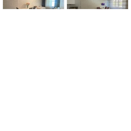
Yasamal rayonu , Yeni
Suraxanı rayonu , Yeni
Yasamal qəs., 2 otaq
Günəşli qəs., 3 otaq
- Təcili satılır.-185.000 AzN -
DƏYƏRİNDƏN ÇOX AŞAĞI.
Maklerlər və vasitəçilər narahat
İDEAL TƏKLİF. TƏCİLİ SATILIR.!
etməsin. - Açar məndədir.Yeni
İPOTEKAYA YARARLI! Suraxanı
Yasamalda 2 otaqlı təmirli mənzil
rayonu., Yeni Günəşli qəsəbəsi., D
satılır - Ünvan.- Bakı şəhəri, Yeni
Massivi., Kristal Abşeron yaşayış
185 000 Azn
163 000 Azn
Yasamal qəs, Dadaş Bünyadzadə
kompleksi., 290 N-li məktəbin
küç 9, Bolmarket və
yanı, yeni tikili 16 mərtəbəli
binanın
Yasamal rayonu , Yeni
Abşeron rayonu , Masazır