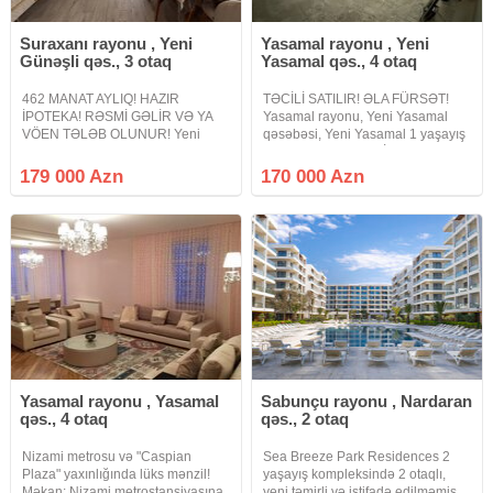
Suraxanı rayonu , Yeni
Yasamal rayonu , Yeni
Günəşli qəs., 3 otaq
Yasamal qəs., 4 otaq
462 MANAT AYLIQ! HAZIR
TƏCİLİ SATILIR! ƏLA FÜRSƏT!
İPOTEKA! RƏSMİ GƏLİR VƏ YA
Yasamal rayonu, Yeni Yasamal
VÖEN TƏLƏB OLUNUR! Yeni
qəsəbəsi, Yeni Yasamal 1 yaşayış
Günəşli qəsəbəsində yerləşən
massivində QANUNİ 4 otaqlı
Yeni Günəşli D massivində 3
mənzil satışa çıxarılır. Mənzil
179 000 Azn
170 000 Azn
otaqlı studio mənzil satışa çıxarılır.
Leninqrad layihəli 9 mərtəbəli
Mənzil yeni tikili 17 mərtəbəli
binanın 9-cu mərtəbəsində
binanın 4-cü
yerləşir.
Yasamal rayonu , Yasamal
Sabunçu rayonu , Nardaran
qəs., 4 otaq
qəs., 2 otaq
Nizami metrosu və "Caspian
Sea Breeze Park Residences 2
Plaza" yaxınlığında lüks mənzil!
yaşayış kompleksində 2 otaqlı,
Məkan: Nizami metrostansiyasına
yeni təmirli və istifadə edilməmiş