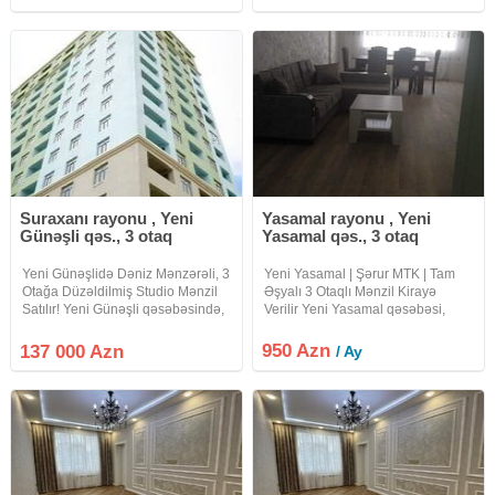
qəsəbəsi, Mənzil 286 nömrəli
nömrəli məktəbin yaxınlığı,
məktəbə baxır önü acıqdı
Məhəmməd Xiyabani küçəsi,
sağındada baxca var,
Bravo marketin
Suraxanı rayonu , Yeni
Yasamal rayonu , Yeni
Günəşli qəs., 3 otaq
Yasamal qəs., 3 otaq
Yeni Günəşlidə Dəniz Mənzərəli, 3
Yeni Yasamal | Şərur MTK | Tam
Otağa Düzəldilmiş Studio Mənzil
Əşyalı 3 Otaqlı Mənzil Kirayə
Satılır! Yeni Günəşli qəsəbəsində,
Verilir Yeni Yasamal qəsəbəsi,
Bazarstore-un yaxınlığında
Şərur MTK Müasir yaşayış
yerləşən İnci Residence yaşayış
kompleksi, rahat infrastruktur və
950 Azn
137 000 Azn
/ Ay
kompleksində, 16 mərtəbəli yeni
yüksək yaşayış standartları ilə
tikili binanın 8-ci
seçilən ərazidə yerləşən geniş və