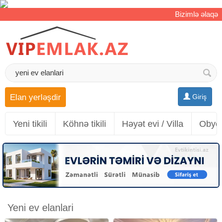
Bizimlə əlaqə
Elan yerləşdir
Giriş
Yeni tikili
Köhnə tikili
Həyət evi / Villa
Obyek
Yeni ev elanlari