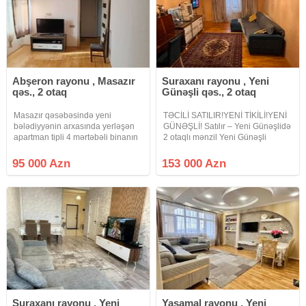
Abşeron rayonu , Masazır
Suraxanı rayonu , Yeni
qəs., 2 otaq
Günəşli qəs., 2 otaq
Masazır qəsəbəsində yeni
TƏCİLİ SATILIR!YENİ TİKİLİ!YENİ
bələdiyyənin arxasında yerləşən
GÜNƏŞLİ! Satılır – Yeni Günəşlidə
apartman tipli 4 mərtəbəli binanın
2 otaqlı mənzil Yeni Günəşli
3-cü mərtəbəsində sahəsi 61 kv.m
qəsəbəsində, 10 mərtəbəli daş
olan kupçalı, təmirli , qismən
yeni tikili binanın 3-cü
95 000 Azn
153 000 Azn
əşyalı 2 otaqlı bina evi satılır.2
mərtəbəsində yerləşən, 67 kv.m
ədəd eyvanı var, biri göl
sahəsi olan 2 otaqlı mənzil
Suraxanı rayonu , Yeni
Yasamal rayonu , Yeni