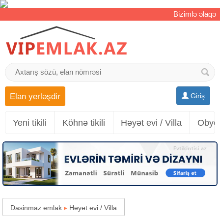
Bizimlə əlaqə
Elan yerləşdir
Giriş
Yeni tikili
Köhnə tikili
Həyət evi / Villa
Obyek
Dasinmaz emlak
▸
Həyət evi / Villa