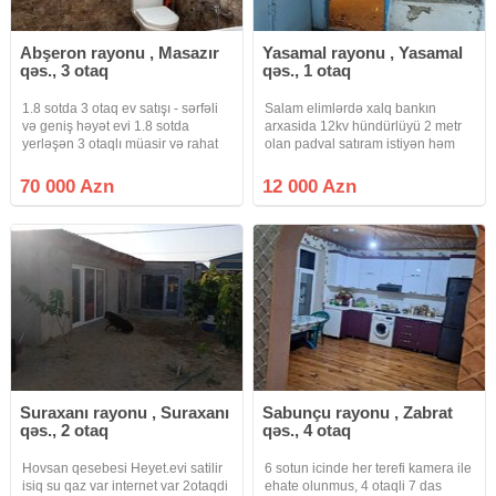
Abşeron rayonu , Masazır
Yasamal rayonu , Yasamal
qəs., 3 otaq
qəs., 1 otaq
1.8 sotda 3 otaq ev satışı - sərfəli
Salam elimlərdə xalq bankın
və geniş həyət evi 1.8 sotda
arxasida 12kv hündürlüyü 2 metr
yerləşən 3 otaqlı müasir və rahat
olan padval satıram istiyən həm
ev satışdadır! Ailəvi yaşayış ücün
padval kimi həmdə sklat kimi
ideal planlanmış bu ev təmiri ilə
işdədə bilər yola 15 metr məsafəsi
70 000 Azn
12 000 Azn
seçilir. Təcili satılıq ev olduğu üçün
var sənət qeydiyyat yolu ilə olacaq
söküntü zonasıdır.
Suraxanı rayonu , Suraxanı
Sabunçu rayonu , Zabrat
qəs., 2 otaq
qəs., 4 otaq
Hovsan qesebesi Heyet.evi satilir
6 sotun icinde her terefi kamera ile
isiq su qaz var internet var 2otaqdi
ehate olunmus, 4 otaqli 7 das