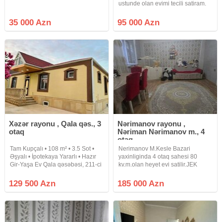
ustunde olan evimi tecili satiram.
Tam temirlidir.
35 000 Azn
95 000 Azn
Xəzər rayonu , Qala qəs., 3
Nərimanov rayonu ,
otaq
Nəriman Nərimanov m., 4
otaq
Tam Kupçalı • 108 m² • 3.5 Sot •
Nerimanov M.Kesle Bazari
Əşyalı • İpotekaya Yararlı • Hazır
yaxinliginda 4 otaq sahesi 80
Gir-Yaşa Ev Qala qəsəbəsi, 211-ci
kv.m.olan heyet evi satilir.JEK
Qala Küçəsi, 3.5 sot torpaq
evidir.Ev yaxsi temir olunub.Qaz,
sahəsində yerləşən, 108 m²
isiq, su ve kanalzasiya sistemi
129 500 Azn
185 000 Azn
sahəyə malik, 3 otaqlı, yerdən
daimidir.Butun infrastrukturlar
kürsülü, tam təmirli həyət evi
yaxinliqda yerlesir.Menzilin