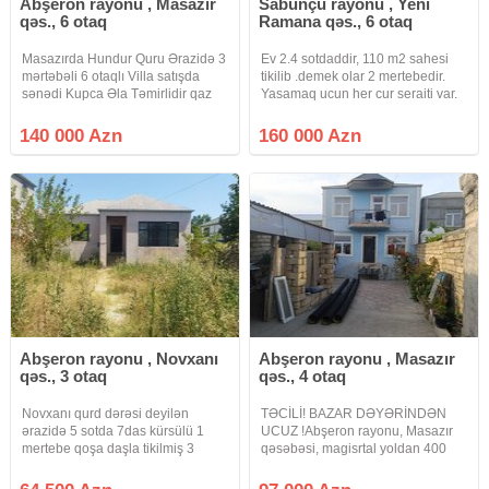
Abşeron rayonu , Masazır
Sabunçu rayonu , Yeni
qəs., 6 otaq
Ramana qəs., 6 otaq
Masazırda Hundur Quru Ərazidə 3
Ev 2.4 sotdaddir, 110 m2 sahesi
mərtəbəli 6 otaqlı Villa satışda
tikilib .demek olar 2 mertebedir.
sənədi Kupca Əla Təmirlidir qaz
Yasamaq ucun her cur seraiti var.
su işıq daymidir
Orta temirlidir.alana metbex
mebeli hediyye olunacaq.öz
140 000 Azn
160 000 Azn
evimdir, pula ehtiyacim oldugu
ücun satiram. Maklerler narahat
Abşeron rayonu , Novxanı
Abşeron rayonu , Masazır
qəs., 3 otaq
qəs., 4 otaq
Novxanı qurd dərəsi deyilən
TƏCİLİ! BAZAR DƏYƏRİNDƏN
ərazidə 5 sotda 7das kürsülü 1
UCUZ !Abşeron rayonu, Masazır
mertebe qoşa daşla tikilmiş 3
qəsəbəsi, magisrtal yoldan 400
otaqlı təmirli bağ evi satılır çıxarısli
metr aralı və "Azersiti
kupca var kamunaları var havası
supermarket"in 500 metr