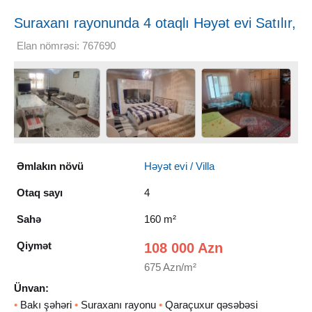
Suraxanı rayonunda 4 otaqlı Həyət evi Satılır,
160 m²
Elan nömrəsi: 767690
Əmlakın növü
Həyət evi / Villa
Otaq sayı
4
Sahə
160 m²
Qiymət
108 000 Azn
675 Azn/m²
Ünvan:
•
Bakı şəhəri
•
Suraxanı rayonu
•
Qaraçuxur qəsəbəsi