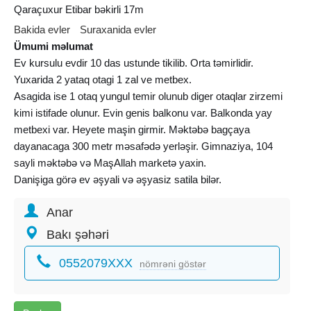
Qaraçuxur Etibar bəkirli 17m
Bakida evler
Suraxanida evler
Ümumi məlumat
Ev kursulu evdir 10 das ustunde tikilib. Orta təmirlidir.
Yuxarida 2 yataq otagi 1 zal ve metbex.
Asagida ise 1 otaq yungul temir olunub diger otaqlar zirzemi
kimi istifade olunur. Evin genis balkonu var. Balkonda yay
metbexi var. Heyete maşin girmir. Məktəbə bagçaya
dayanacaga 300 metr məsafədə yerləşir. Gimnaziya, 104
sayli məktəbə və MaşAllah marketə yaxin.
Danişiga görə ev əşyali və əşyasiz satila bilər.
Senedler qaydasinda. (Çixariş Kupça). Ev sahibi tərəfinnən
Anar
satilir. Vasitəçilər narahat eləməsin.
Bakı şəhəri
0552079XXX
nömrəni göstər