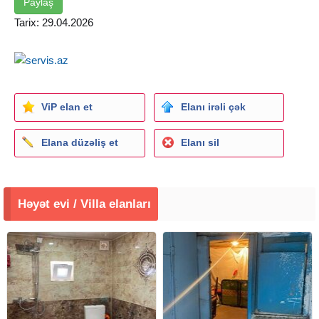
Paylaş
Tarix: 29.04.2026
ViP elan et
Elanı irəli çək
Elana düzəliş et
Elanı sil
Həyət evi / Villa elanları