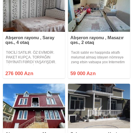
Abşeron rayonu , Saray
Abşeron rayonu , Masazır
qəs., 4 otaq
qəs., 2 otaq
TƏCİLİ SATILIR. ÖZ EVİMDİR.
Təcili satılır ev haqqında ətraflı
PAKET KUPÇA. TORPAĞIN
məlumat almaq istəyən nömrəyə
TƏYİNATI FƏRDİ YAŞAYIŞDIR.
zəng etsin vatsapa yox Internetim
BİR BAŞA QEYDİYYAT.
olmayacaq
Dəyərindən aşağı qiymətə. 20
276 000 Azn
59 000 Azn
Yanvar metrosuna 15 dəqiqəlik
məsafədə 10 sotun içində 6 daş
kürsülü tam təmirli 4 otaq ev