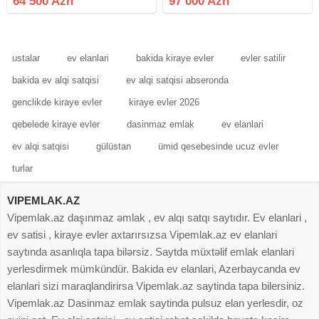
64 500 Azn
97 000 Azn
super bağın qarşısı asfalt yol
arxasında, Ruzu mağazasının
marşrut xətti bağın
yanında, yolun knarında, 2.5 sot
torpaq
ustalar
ev elanlari
bakida kiraye evler
evler satilir
bakida ev alqi satqisi
ev alqi satqisi abseronda
genclikde kiraye evler
kiraye evler 2026
qebelede kiraye evler
dasinmaz emlak
ev elanlari
ev alqi satqisi
gülüstan
ümid qesebesinde ucuz evler
turlar
VIPEMLAK.AZ
Vipemlak.az daşınmaz əmlak , ev alqı satqı saytıdır. Ev elanlari ,
ev satisi , kiraye evler axtarırsızsa Vipemlak.az ev elanlari
saytında asanlıqla tapa bilərsiz. Saytda müxtəlif emlak elanlari
yerlesdirmek mümkündür. Bakida ev elanlari, Azerbaycanda ev
elanlari sizi maraqlandirirsa Vipemlak.az saytinda tapa bilersiniz.
Vipemlak.az Dasinmaz emlak saytinda pulsuz elan yerlesdir, oz