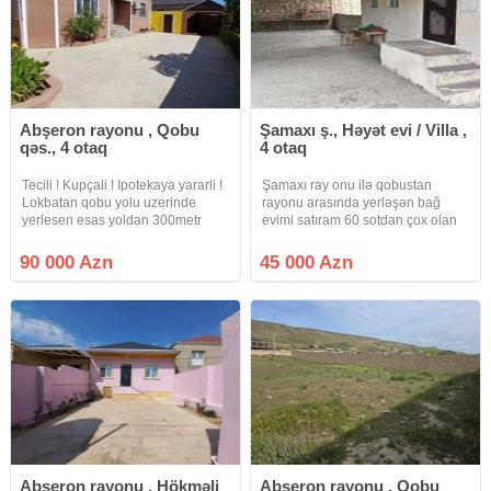
Abşeron rayonu , Qobu
Şamaxı ş., Həyət evi / Villa ,
qəs., 4 otaq
4 otaq
Tecili ! Kupçali ! Ipotekaya yararli !
Şamaxı ray onu ilə qobustan
Lokbatan qobu yolu uzerinde
rayonu arasında yerləşən bağ
yerlesen esas yoldan 300metr
evimi satıram 60 sotdan çox olan
icerde Merkezi yerde yerlesen
içərisində 650 dən çox müxtəlif
4sotda 4otaqli heyet evi satilir. Ev
meyvə ağacları var.Nar, heyva,
90 000 Azn
45 000 Azn
infrastruktur cehetden cox
armud, alma və s.kənd
elverislidir. Yaxinliginda
təsərufatına aid tövlə bağda
quyusu var
Abşeron rayonu , Hökməli
Abşeron rayonu , Qobu