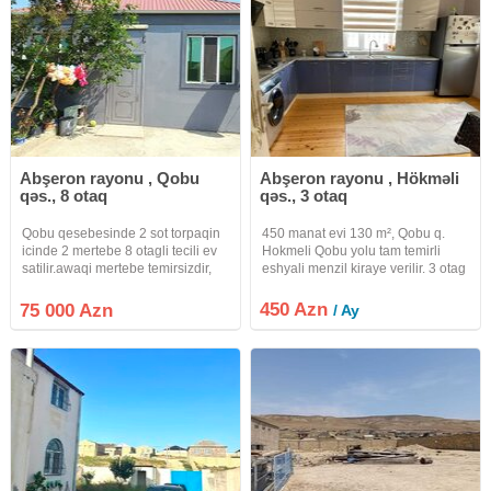
Abşeron rayonu , Qobu
Abşeron rayonu , Hökməli
qəs., 8 otaq
qəs., 3 otaq
Qobu qesebesinde 2 sot torpaqin
450 manat evi 130 m², Qobu q.
icinde 2 mertebe 8 otagli tecili ev
Hokmeli Qobu yolu tam temirli
satilir.awaqi mertebe temirsizdir,
eshyali menzil kiraye verilir. 3 otag
yuxarida yawayiw var orta
1 kuxnadan ibaretdir ev tam
temirlidir.Qazi, iwiqi, suyu, vifisi
temirlidir gardrob otagi her bir
450 Azn
75 000 Azn
/ Ay
var.senedi belediyye.real aliciya
sheraiti var.4 sotdur heyeti
guzewt olunacag.oz
genishdir. Bakı, Qobu