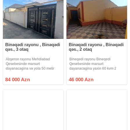
Binəqədi rayonu , Binəqədi
Binəqədi rayonu , Binəqədi
qəs., 3 otaq
qəs., 2 otaq
Abşeron rayonu Mehdiabad
Bineqedi rayonu Bineqedi
Qesebesinde marsurt
Qesebesinde marsurt
dayanacagina və yola 50 metir
dayanacagina yaxin 60 kvm 2
məsafədə Kupçali 1.5 sotda 80
otaqli heyet evi Satilir. Ev tam
kvm 3 otaqli heyet evi Satilir. Ev
temirlidir. metbex mebeli var. Su,
84 000 Azn
46 000 Azn
tam temirlidir. Ev keyfiyyetli
isiq, qaz daimidir ve saygaclar
aboylarla ortulmusdur, Orijinal
qurasdirilib.
qapilar