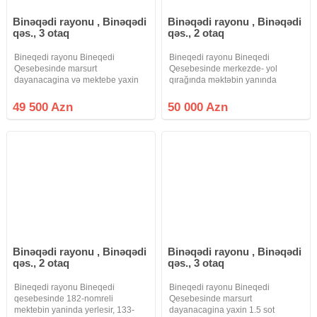
Binəqədi rayonu , Binəqədi
Binəqədi rayonu , Binəqədi
qəs., 3 otaq
qəs., 2 otaq
Bineqedi rayonu Bineqedi
Bineqedi rayonu Bineqedi
Qesebesinde marsurt
Qesebesinde merkezde- yol
dayanacagina və mektebe yaxin
qırağında məktəbin yanında
70 kvm 3 otaqli heyet evi Satilir. Ev
yerlesen. Ev Çox prestijli yerdə
kursulu tikilib. Ev tam temirlidir.
yerləşir- 60 kvm 2 otaqli heyet evi
49 500 Azn
50 000 Azn
Istilik sistemi kombidir, metbex
Satilir. Ev kursulu ve qosa dasla
mebeli var. Su, isiq, qaz daimidir
tikilib. Istilik sistemi kombidir. Su,
ve
Binəqədi rayonu , Binəqədi
Binəqədi rayonu , Binəqədi
qəs., 2 otaq
qəs., 3 otaq
Bineqedi rayonu Bineqedi
Bineqedi rayonu Bineqedi
qesebesinde 182-nomreli
Qesebesinde marsurt
mektebin yaninda yerlesir, 133-
dayanacagina yaxin 1.5 sot