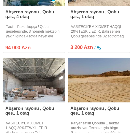
Abşeron rayonu , Qobu
Abşeron rayonu , Qobu
qəs., 4 otaq
qəs., 1 otaq
Təcili ! Paket kupça ! Qobu
VASITECIYEM XIDMET HAQQI
qesebesinde, 3 nomreli mektebin
20%TESKIL EDIR. Baki seheri
yaxinliginda 4sotda heyet evi
Qobu qesebesinde 32 sot torpaq
satilir. Wexsi istifade ucun tikilib
sahesi icareye verilir.Heyetinde
temir olunub. Awaqi mertebede 1
200kvadratliq anbar var.Anbarin
3 200 Azn
94 000 Azn
/ Ay
zal, 1 yataq otagi, kuxna ve
qiymeti ayliqa daxil deyil.Isteye
sanuzel movcuddur. Yuxari
gore anbari icareye goturmek olar,
Abşeron rayonu , Qobu
Abşeron rayonu , Qobu
qəs., 1 otaq
qəs., 1 otaq
VASITECIYEM XIDMET
Karyer satılır Qobuda 1 hektar
HAQQI20%TEWKIL EDIR.
ərazisi var. Texnikasıyla birgə
Absheron rayonu Qobu
Sənədlər yenilənməlidir 50 min