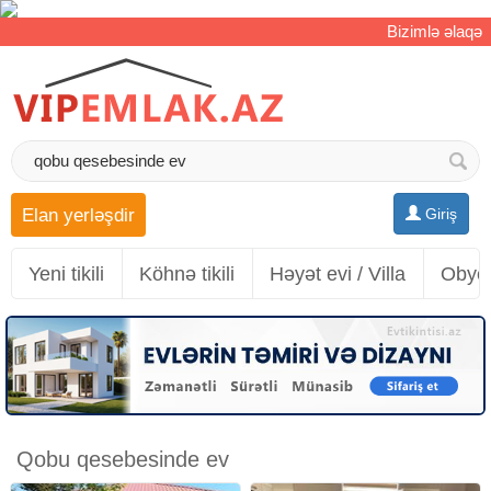
Bizimlə əlaqə
Elan yerləşdir
Giriş
Yeni tikili
Köhnə tikili
Həyət evi / Villa
Obyek
Qobu qesebesinde ev