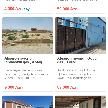
qesebesinde 800 kvadratliq anbar
manat tə'cili
icareye verilir.Anbarin hundurluyu
4 000 Azn
50 000 Azn
/ Ay
ortalarda 12 metrdi.3faza iwiqi ve
boyuk mawinlarin islemesi ucun
weraiti ve heyeti var
Abşeron rayonu ,
Abşeron rayonu , Qobu
Pirəkəşkül qəs., 4 otaq
qəs., 3 otaq
Təcili dəyərindən ucuz satilir.
Təcili ! Paket Kupça ! Hökməli
Abşeron rayonu. Qobustan kəndi.
Qobu yolunda əsas yola çox
20sotdi. 1sotu - 1800 AZNƏ 5
yaxın, Yaşıl marketə yaxın,
sotda satamaq mümkündür Sənəd
Megastora yaxın yerdə, avtobusla
- Çixariş (kupça) (yaşayiş
məsafəsi demək olar 10-20
9 000 Azn
58 000 Azn
məntəqələrin torpaqi) Əlavə
metrdir. Hər bir şəraiti var. İstilik
məlumat üçün zəng vurun Alici
kombidir. Real alıcılar narahat