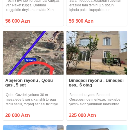
Təcili ! Evində Torpağında Kupçası
Salam qobuda xoşgəldin deyilən
var. Paket kupça. Qobuda
ərazidə tam təmirli 2.5 sotun
xoşgəldin deyilən ərazidə Xan
içində paket kupçalı butun
marketə yaxın, Ağ Sarayın
kamunallar var qoşa daş öz
arxasında yerləşir. Tam təmirli,
evimdir makler deyiləm xan
56 000 Azn
56 500 Azn
2.5sotun içində, 4otağlı həyət evi
marketə yaxın ağ Sarayın arxası
satılır. Evdə bütün kamunallar var.
ciddi şəxslər əlaqə saxlasın əlavə
video
Abşeron rayonu , Qobu
Binəqədi rayonu , Binəqədi
qəs., 5 sot
qəs., 6 otaq
Qobu Guzdek yoluna 30 m
Bineqedi rayonu Bineqedi
mesafede 5 sor cixarishli torpaq
Qesebesinde merkeze, mektebe
tecili satilir, torpaq sahesi tikintiye
yaxin- evin yaninnan marsurtlar
aiddi, torpaq dahesi tikintiye tam
kecir, mehellesi asvaltli ve isiqlidir.
yararlidi, torpaq sahesi tam hasara
Kupcali- hazir ipotekaya yararli- 3
20 000 Azn
225 000 Azn
alinib heyetinde 2 kamaz dash ve
sot sahede insha edilen 3 merteb+
1 kamaz qum var ,
mansard- Evin