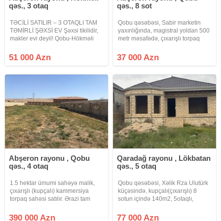
qəs., 3 otaq
qəs., 8 sot
TƏCİLİ SATILIR – 3 OTAQLI TAM
Qobu qəsəbəsi, Sabir marketin
TƏMİRLİ ŞƏXSİ EV Şəxsi tikilidir,
yaxınlığında, magistral yoldan 500
makler evi deyil! Qobu-Hökməli
metr məsafədə, çıxarışlı torpaq
yolunda, əlverişli ərazidə
sahəsi. Qaz, su, işıq yanındadır və
yerləşən, qoşa daşla tikilmiş, tam
daimidir. Real alıcıynan qiymət
51 000 Azn
37 000 Azn
təmirli və əşyalı 3 otaqlı ev satılır.
razılaşmaq olacaq.
20 yanvardan 15
Abşeron rayonu , Qobu
Qaradağ rayonu , Lökbatan
qəs., 4 otaq
qəs., 5 otaq
1.5 hektar ümumi sahəyə malik,
Qobu qəsəbəsi, Xəlik Rza Ulutürk
çıxarışlı (kupçalı) kammersiya
küçəsində, kupçalı(çıxarışlı) 8
torpaq sahəsi satılır. Ərazi tam
sotun içində 140m2, 5otaqlı,
hasara alınıb və sahibkarlıq
kürsülü, birinci mərtəbə manalitdir,
fəaliyyəti üçün uyğundur. Sahədə
manalitdən əvvəl kürsünün içi daş
390 000 Azn
77 000 Azn