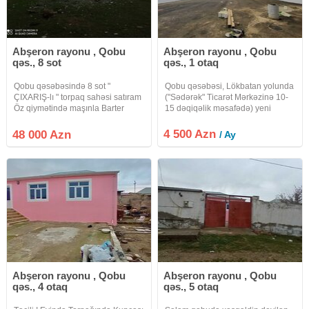
Abşeron rayonu , Qobu
Abşeron rayonu , Qobu
qəs., 8 sot
qəs., 1 otaq
Qobu qəsəbəsində 8 sot "
Qobu qəsəbəsi, Lökbatan yolunda
ÇIXARIŞ-lı " torpaq sahəsi satıram
("Sədərək" Ticarət Mərkəzinə 10-
Öz qiymətində maşınla Barter
15 dəqiqəlik məsafədə) yeni
edərem
tikilmiş 750 kv.m. boş anbar sahəsi
icarəyə verilir (Vergi və kommunal
4 500 Azn
48 000 Azn
/ Ay
xərclər icarəyə götürənlikdir).
Anbarın
Abşeron rayonu , Qobu
Abşeron rayonu , Qobu
qəs., 4 otaq
qəs., 5 otaq