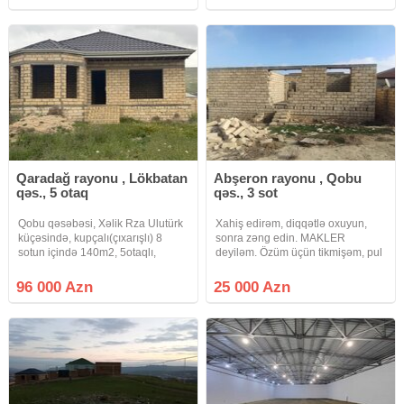
qaz, su və işıq xətləri mövcuddur.
ilə doldurub, çox möhkəmdir. Dörd
Torpaq üzərində 1000 m²
tərəfdən hasarı var.
Qaradağ rayonu , Lökbatan
Abşeron rayonu , Qobu
qəs., 5 otaq
qəs., 3 sot
Qobu qəsəbəsi, Xəlik Rza Ulutürk
Xahiş edirəm, diqqətlə oxuyun,
küçəsində, kupçalı(çıxarışlı) 8
sonra zəng edin. MAKLER
sotun içində 140m2, 5otaqlı,
deyiləm. Özüm üçün tikmişəm, pul
kürsülü, birinci mərtəbə manalitdir,
lazım olduğu üçün satıram.
manalitdən əvvəl kürsünün içi daş
Sənədlər bələdiyyə və arxiv
96 000 Azn
25 000 Azn
ilə doldurub, çox möhkəmdir. Dörd
sənədləri də qaydasındadır. Yeri
tərəfdən hasarı var.
qazılıb, 40x60 ölçüdə altdan
monolit beton