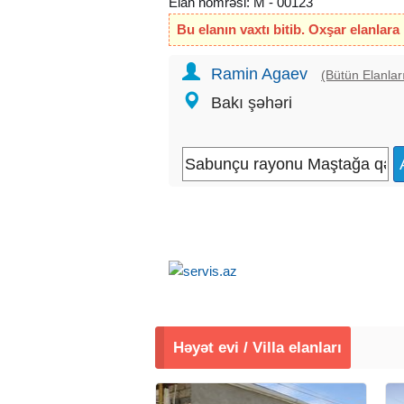
Elan nömrəsi: M - 00123
Bu elanın vaxtı bitib. Oxşar elanlara
Ramin Agaev
(Bütün Elanlar
Bakı şəhəri
Həyət evi / Villa elanları