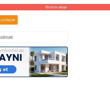
Bizimlə əlaqə
 yerləşdir
xidməti