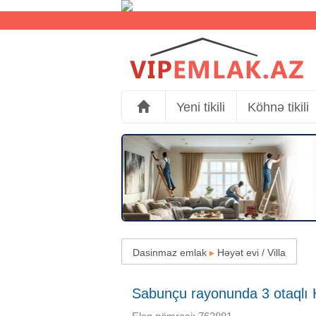
Yeni tikili
Köhnə tikili
Dasinmaz emlak
▸
Həyət evi / Villa
Sabunçu rayonunda 3 otaqlı H