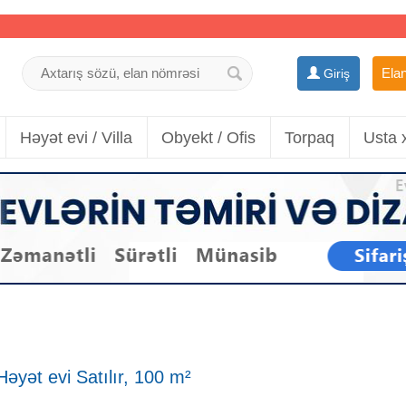
Elan
Giriş
Həyət evi / Villa
Obyekt / Ofis
Torpaq
Usta 
əyət evi Satılır, 100 m²