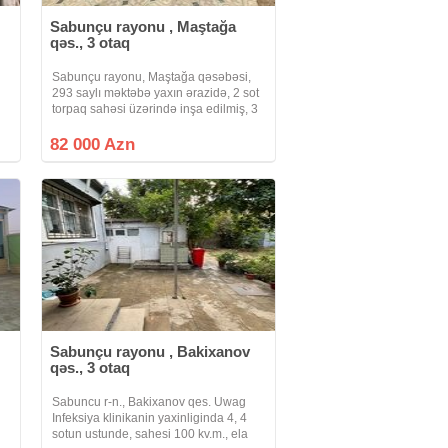
Sabunçu rayonu , Maştağa
qəs., 3 otaq
Sabunçu rayonu, Maştağa qəsəbəsi,
293 saylı məktəbə yaxın ərazidə, 2 sot
torpaq sahəsi üzərində inşa edilmiş, 3
,
otaqlı, ümumi tikili sahəsi 88 kv/m olan
Həyət Evi Satılır. Ev qoşa daşla tikilib,
82 000 Azn
tam təmirlidir, yerdən
Sabunçu rayonu , Bakixanov
qəs., 3 otaq
Sabuncu r-n., Bakixanov qes. Uwag
Infeksiya klinikanin yaxinliginda 4, 4
sotun ustunde, sahesi 100 kv.m., ela