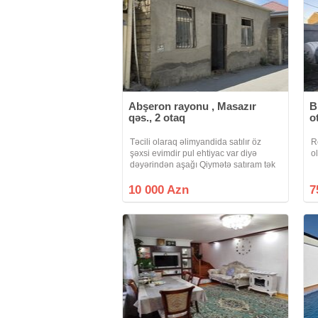
Abşeron rayonu , Masazır
B
qəs., 2 otaq
o
Təcili olaraq əlimyandida satılır öz
R
şəxsi evimdir pul ehtiyac var diyə
o
dəyərindən aşağı Qiymətə satıram tək
torpaqin qiymət 10 mindir torpaq
qiymətinə Həyət evi satıram sənətlər
10 000 Azn
7
çıxarış Tam qaydasındadır1 otaq 1
mətbəx