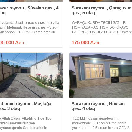
əzər rayonu , Şüvəlan qəs., 4
Suraxanı rayonu , Qaraçuxur
taq
qəs., 5 otaq
uvelanda 3 sot torpaq sahəsində villa
QARAÇUXURDA TƏCİLİ SATILIR –
atılır. Məlumat: Həyətin sahəsi - 3 sot
HƏM YAŞAMAQ, HƏM DƏ KİRAYƏ
vin sahəsi - 150 m² 3 Yataq otaqı ■
GƏLİRİ ÜÇÜN ƏLA FÜRSƏT! Ünvan:
eniş zal Mətbəx Sanitar qovşaq -2+1
Qaraçuxur qəsəbəsi, Məscidin arxası
əyətində Hovuz, Sanuzeli, Manqalni,
bina ilə üzbəüz, əsas yola çox yaxın.
05 000 Azn
175 000 Azn
isetkasi,
Ümumi torpaq sahəsi: 3.3 sot (1.7 sot
paket
abunçu rayonu , Maştağa
Suraxanı rayonu , Hövsan
əs., 3 otaq
qəs., 4 otaq
a Allah Salam Albalılılıq 1 də 186
TECILI.! Hovsan qesebesinin
ömrəli marşurutun son
merkezinde 118 nomreli mektebin
ayanacağında Samir marketin
yaxinliqinda 2.5 sotun icinde GENIS