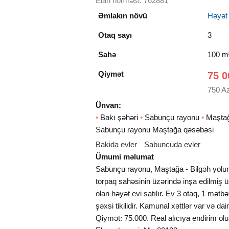
Elan nömrəsi: 762881
Əmlakın növü
Həyət e
Otaq sayı
3
Sahə
100 m
Qiymət
75 0
750 A
Ünvan:
•
Bakı şəhəri
•
Sabunçu rayonu
•
Maştağ
Sabunçu rayonu Maştağa qəsəbəsi
Bakida evler
Sabuncuda evler
Ümumi məlumat
Sabunçu rayonu, Maştağa - Bilgəh yolun
torpaq sahəsinin üzərində inşa edilmiş ü
olan həyət evi satılır. Ev 3 otaq, 1 mətb
şəxsi tikilidir. Kamunal xəttlər var və da
Qiymət: 75.000. Real alıcıya endirim ol