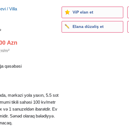
vi / Villa
ViP elan et
Elana düzəliş et
²
00 Azn
zn/m²
a qəsəbəsi
da, mərkəzi yola yaxın, 5.5 sot
mumi tikili sahəsi 100 kv/metr
əx və 1 sanuzeldən ibarətdir. Ev
imidir. Sənəd olaraq bələdiyyə.
unacaq.