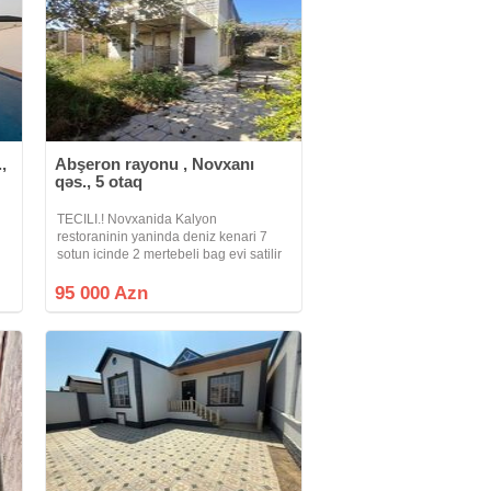
,
Abşeron rayonu , Novxanı
qəs., 5 otaq
TECILI.! Novxanida Kalyon
restoraninin yaninda deniz kenari 7
sotun icinde 2 mertebeli bag evi satilir
ev tamamile TEMIRSIZDIR lakin
tikintisi MONOLIT beton ile tikilib ve
95 000 Azn
butun STANDARTLARA cavab verir
qaz su isiq