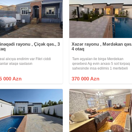
inəqədi rayonu , Çiçək qəs., 3
Xəzər rayonu , Mərdəkan qəs.
taq
4 otaq
eal alıcıya endirim var Fikri ciddi
Tam əşyaları ile birgə Merdekan
lanlar əlaqə saxlasın
qesebesi Ag evin arxası 5 sot torpaq
sahesinde insa edilmis 1 mertebeli
bag evi satilir.Umumi sahesi 150
kvmdir. Holl, 1 zal, 3 yataq otağı, 1
5 000 Azn
370 000 Azn
metbexi, 2 sanuzeli çamaşırxana
movcuddur