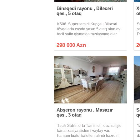
Binəqədi rayonu , Biləcəri
X
qəs., 5 otaq
o
K506. Super təmirli Kupçalı Biləcəri
S
fövqəladə casda yaxın 5 otaq olan ev
s
təcli satlır qiymətdə razılaşmaq olar
E
isdənlən vaxt baxmaq olar ciraq əmlak
G
kanalına abunə olun bütün vidyalar
H
298 000 Azn
2
sizə catsın əgər sizlərin də
B
Abşeron rayonu , Masazır
S
qəs., 3 otaq
q
Təcili Satılır. orta Təmirlidir. qaz su işiq
Y
kanalizasiya sistemi vayfay var.
n
hamam tualet kafelleri alınıb hazrdır.
d