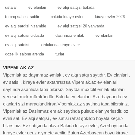
ustalar
ev elanlari
ev alqi satqisi bakida
torpaq sahesi satilir
bakida kiraye evler
kiraye evler 2026
ev alqi satqisi nizamide
ev alqi satqisi 20 yanvarda
ev alqi satqisi ulduzda
dasinmaz emlak
ev elanlari
ev alqi satqisi
xirdalanda kiraye evler
gozellik salonu arenda
turlar
VIPEMLAK.AZ
Vipemlak.az daşınmaz əmlak , ev alqı satqı saytıdır. Ev elanlari ,
ev satisi , kiraye evler axtarırsızsa Vipemlak.az ev elanlari
saytında asanlıqla tapa bilərsiz. Saytda müxtəlif emlak elanlari
yerlesdirmek mümkündür. Bakida ev elanlari, Azerbaycanda ev
elanlari sizi maraqlandirirsa Vipemlak.az saytinda tapa bilersiniz.
Vipemlak.az Dasinmaz emlak saytinda pulsuz elan yerlesdir, oz
evini sat. Ev alqi satqisi , ev satisi rahat şəkildə həyata keçirə
bilərsiniz. Ev satışında əlavə Bakida kiraye evler, Azerbaycanda
kiraye evler ucuz qiymete verilir. Butun Azerbaycan boyu kiraye