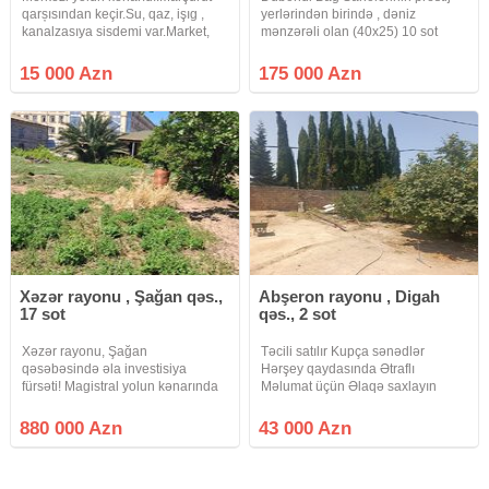
qarșısından keçir.Su, qaz, işıg ,
yerlərindən birində , dəniz
kanalzasıya sisdemi var.Market,
mənzərəli olan (40x25) 10 sot
aptek, ve diger xidmetlerın
torpaq sahəsi satılır. Sahədə 400
yanındadı.Real alıcılar zeng etsin
kv.m 2 mərtəbəli ev üçün (hər
15 000 Azn
175 000 Azn
mərtəbəsi 200 kv.m) özülü və 1-ci
mərtəbənin yeri monolit üsulu
Xəzər rayonu , Şağan qəs.,
Abşeron rayonu , Digah
17 sot
qəs., 2 sot
Xəzər rayonu, Şağan
Təcili satılır Kupça sənədlər
qəsəbəsində əla investisiya
Hərşey qaydasında Ətraflı
fürsəti! Magistral yolun kənarında
Məlumat üçün Əlaqə saxlayın
yerləşən, 16.75 sot torpaq sahəsi
satışa çıxarılıb. Torpaq 124
880 000 Azn
43 000 Azn
nömrəli məktəbin tam üzbəüzündə
yerləşir və 40 metr yol fasadına