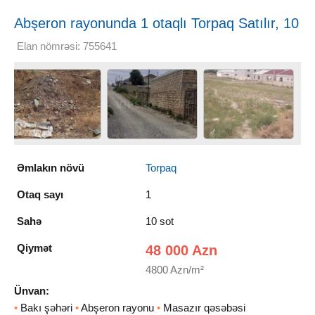
Abşeron rayonunda 1 otaqlı Torpaq Satılır, 10
sot
Elan nömrəsi: 755641
Əmlakın növü
Torpaq
Otaq sayı
1
Sahə
10 sot
Qiymət
48 000 Azn
4800 Azn/m²
Ünvan:
•
Bakı şəhəri
•
Abşeron rayonu
•
Masazır qəsəbəsi