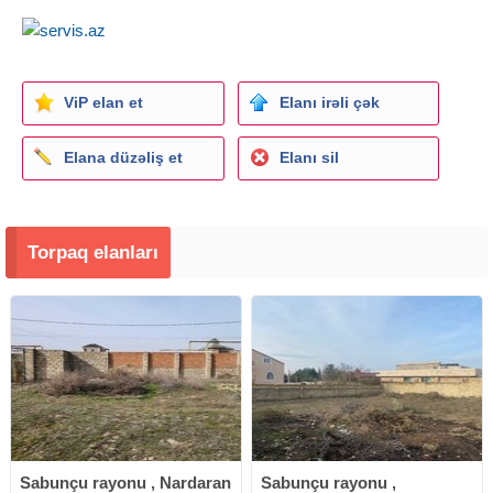
ViP elan et
Elanı irəli çək
Elana düzəliş et
Elanı sil
Torpaq elanları
Sabunçu rayonu , Nardaran
Sabunçu rayonu ,