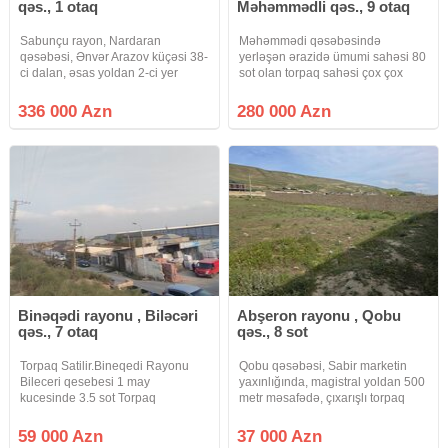
qəs., 1 otaq
Məhəmmədli qəs., 9 otaq
Sabunçu rayon, Nardaran
Məhəmmədi qəsəbəsində
qəsəbəsi, Ənvər Arazov küçəsi 38-
yerləşən ərazidə ümumi sahəsi 80
ci dalan, əsas yoldan 2-ci yer
sot olan torpaq sahəsi çox çox
Tikinti təyinatlı 12 sot torpaq
təcili olaraq dəyərindən aşağı
sahəsi satılır Əlavə olaraq 1.5sot
qiymətə satılır.İki 3.4 hissəyə
336 000 Azn
280 000 Azn
vardır Sənəd KUPÇA Kod: Sea
bölünüb satıla bilər. Ərazidə
1007 Qeyd: Müştəri tərəfdən
yaşayış evləri su işiq qaz xətti var
Binəqədi rayonu , Biləcəri
Abşeron rayonu , Qobu
qəs., 7 otaq
qəs., 8 sot
Torpaq Satilir.Bineqedi Rayonu
Qobu qəsəbəsi, Sabir marketin
Bileceri qesebesi 1 may
yaxınlığında, magistral yoldan 500
kucesinde 3.5 sot Torpaq
metr məsafədə, çıxarışlı torpaq
satilir.Torpaq cox prestijli Yerdedir
sahəsi. Qaz, su, işıq yanındadır və
Xirdalan Kurukunda Eurohome
daimidir. Real alıcıynan qiymət
59 000 Azn
37 000 Azn
tikinti matreallarinin arxasindanda
razılaşmaq olacaq.