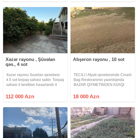
giris cixis var ve bileceridende
Xəzər rayonu , Şüvəlan
Abşeron rayonu , 10 sot
qəs., 4 sot
Xəzər rayonu Suvelan qesebesi
TECILI.! Atyali qesebesinde Cinarli
4.5 sot torpaq sahəsi satılır. Torpaq
Bag Restoraninin yaxinliqinda
sahəsi 4 tərəfdən hasarlanib 4
BAZAR QIYMETINDEN ASAQI
tərəfi yaşayış evi
TECILI OLARAQ 10 sot torpaq
villalardi.Qazi.isigi, suyu
sahesi satilir erazi six yasayis
112 000 Azn
18 000 Azn
daimidir.Ətrafli məlumat almaq
massividir qaz su isiq xettleri
üçün bizimle elaqe
hamisi torpaqin yaninnan kecir
saxlayin.Sened KUPÇA