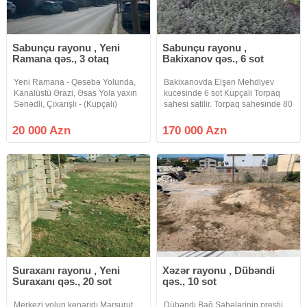
Sabunçu rayonu , Yeni
Sabunçu rayonu ,
Ramana qəs., 3 otaq
Bakixanov qəs., 6 sot
Yeni Ramana - Qəsəbə Yolunda,
Bakixanovda Elşən Mehdiyev
Kanalüstü Ərazi, Əsas Yola yaxın
kucesinde 6 sot Kupçali Torpaq
Sənədli, Çıxarışlı - (Kupçalı)
sahesi satilir. Torpaq sahesinde 80
Torpaq Yeni Ramana - Qəsəbə
kvadrat Ev var. Ideal sakit kucede
Yolunda, Kanalüstü Ərazi, Əsas
yerleşir. Elave suallar ile bagli
20 000 Azn
170 000 Azn
Yola yaxın, Xəzər marketlə üzbə-
zeng edin.
üz ərazi, Təmiz havalı -
Suraxanı rayonu , Yeni
Xəzər rayonu , Dübəndi
Suraxanı qəs., 20 sot
qəs., 10 sot
Merkezi yolun kenarıdı.Marşurut
Dübəndi Bağ Sahələrinin prestij