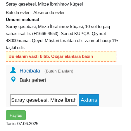
Saray qəsəbəsi, Mirzə İbrahimov küçəsi
Bakida evler
Abseronda evler
Ümumi məlumat
Saray qəsəbəsi, Mirzə İbrahimov küçəsi, 10 sot torpaq
sahəsi satılır. (H1666-4553). Sənəd KUPÇA. Qiymət
48000manat. Qeyd: Müştəri tərəfdən ofis zəhmət haqqı 1%
təşkil edir.
Bu elanın vaxtı bitib. Oxşar elanlara baxın
Hacibala
(Bütün Elanları)
Bakı şəhəri
Paylaş
Tarix: 07.06.2025