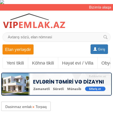
Bizimlə əlaqə
Elan yerləşdir
Giriş
Yeni tikili
Köhnə tikili
Həyət evi / Villa
Obyek
Dasinmaz emlak
▸
Torpaq