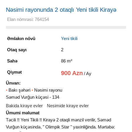
Nəsimi rayonunda 2 otaqlı Yeni tikili Kirayə
verilir, 86 m²
Elan nömrəsi: 764154
Əmlakın növü
Yeni tikili
Otaq sayı
2
Sahə
86 m²
Qiymət
900 Azn
/ Ay
Ünvan:
•
Bakı şəhəri
•
Nəsimi rayonu
Səməd Vurğun küçəsi - 134
Bakida kiraye evler
Nesimide kiraye evler
Ümumi məlumat
Təcili !! Yeni Tikili !! Кirayə 2 otaqli mənzil verilir, Səməd
Vurğun küçəsində, " Olimpik Star " yaxinliğinda. Mərtəbə: