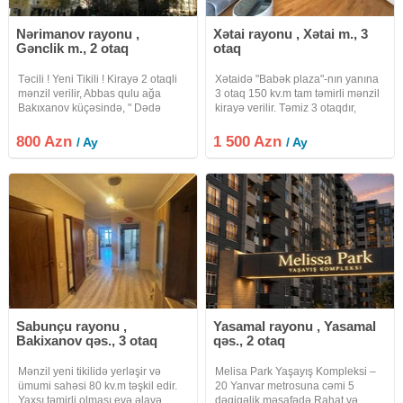
Nərimanov rayonu ,
Xətai rayonu , Xətai m., 3
Gənclik m., 2 otaq
otaq
Təcili ! Yeni Tikili ! Kirayə 2 otaqli
Xətaidə "Babək plaza"-nın yanına
mənzil verilir, Abbas qulu ağa
3 otaq 150 kv.m tam təmirli mənzil
Bakıxanov küçəsində, " Dədə
kirayə verilir. Təmiz 3 otaqdır,
Qorqud Parkı ", " Zooloji Parkı " və
düzəlmə deyil. Fotolarda
" Gənclik " metrosu yaxinliğinda.
görsənən bütün əşya və
800 Azn
1 500 Azn
/ Ay
/ Ay
Mərtəbə: 13/10.
avadanlıqlar hamısı evə
məxsusdur. 2 sürətli lifti var.
Sabunçu rayonu ,
Yasamal rayonu , Yasamal
Bakixanov qəs., 3 otaq
qəs., 2 otaq
Mənzil yeni tikilidə yerləşir və
Melisa Park Yaşayış Kompleksi –
ümumi sahəsi 80 kv.m təşkil edir.
20 Yanvar metrosuna cəmi 5
Yaxşı təmirli olması evə əlavə
dəqiqəlik məsafədə Rahat və