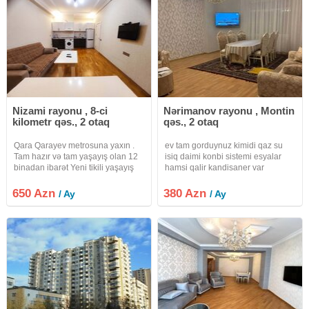
Nizami rayonu , 8-ci
Nərimanov rayonu , Montin
kilometr qəs., 2 otaq
qəs., 2 otaq
Qara Qarayev metrosuna yaxın .
ev tam gorduynuz kimidi qaz su
Tam hazır və tam yaşayış olan 12
isiq daimi konbi sistemi esyalar
binadan ibarət Yeni tikili yaşayış
hamsi qalir kandisaner var
kompleksində 1 otaqdan 2
otaqlıya düzəlmə mənzil kirayə
650 Azn
380 Azn
/ Ay
/ Ay
verilir . 17/14 . Ümumi sahəsi 55
kvadrat . Tam təmirli və tam