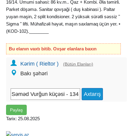
16/14. Ümumi sahəsi: 86 kv.m.. Qaz + Kombi. Əla təmirli.
Parket döşəmə. Sanitar qovşaği ( duş kabinasi ). Paltar
yuyan maşin, 2 split kondisioner. 2 yüksək sürətli səssiz "
Sigma " lifti. Mühafizəli həyət, maşın saxlamaq üçün yer. •
(KOD-102).________
Срочно !! Новостройка !! Cдаётся 2-х комнатная
Bu elanın vaxtı bitib. Oxşar elanlara baxın
квартира, по улице Самеда Вургуна, около " Олимпик
Cтар ". Этаж: 14/16. Общая площадь: 86 кв.м.. Газ +
Kərim ( Rieltor )
(Bütün Elanları)
Комби. Отличный ремонт. Пол паркет. Cанузeл ( душ
Bakı şəhəri
кабина ). Cтиральная машина, 2 сплит кондиционера. 2
скоростных бесшумных лифта " Сигма ". Охраняемый
двор, место для парковки. • (КОД-102).
Paylaş
Tarix: 25.08.2025