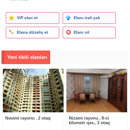
ViP elan et
Elanı irəli çək
Elana düzəliş et
Elanı sil
Yeni tikili elanları
Nəsimi rayonu , 2 otaq
Nizami rayonu , 8-ci
kilometr qəs., 2 otaq