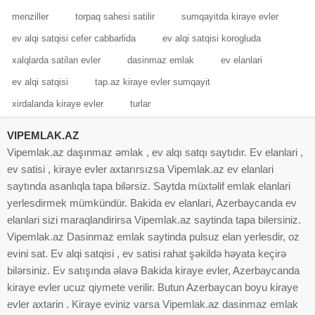
menziller
torpaq sahesi satilir
sumqayitda kiraye evler
ev alqi satqisi cefer cabbarlida
ev alqi satqisi korogluda
xalqlarda satilan evler
dasinmaz emlak
ev elanlari
ev alqi satqisi
tap.az kiraye evler sumqayit
xirdalanda kiraye evler
turlar
VIPEMLAK.AZ
Vipemlak.az daşınmaz əmlak , ev alqı satqı saytıdır. Ev elanlari ,
ev satisi , kiraye evler axtarırsızsa Vipemlak.az ev elanlari
saytında asanlıqla tapa bilərsiz. Saytda müxtəlif emlak elanlari
yerlesdirmek mümkündür. Bakida ev elanlari, Azerbaycanda ev
elanlari sizi maraqlandirirsa Vipemlak.az saytinda tapa bilersiniz.
Vipemlak.az Dasinmaz emlak saytinda pulsuz elan yerlesdir, oz
evini sat. Ev alqi satqisi , ev satisi rahat şəkildə həyata keçirə
bilərsiniz. Ev satışında əlavə Bakida kiraye evler, Azerbaycanda
kiraye evler ucuz qiymete verilir. Butun Azerbaycan boyu kiraye
evler axtarin . Kiraye eviniz varsa Vipemlak.az dasinmaz emlak