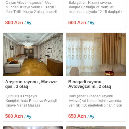
Cavan Ailəyə ( uşaqsiz ), Uzun
Bakı şəhəri, Nizami rayonu,
Müddətli Kirayə Verilir !._ Təcili !
Xalqlar Dostluğu və Neftçilər
Yeni Tikili ! Кirayə 2 otaqli mənzil
metrosuna piyada 12-15 dəqiqəlik
verilir, Akademik Həsən Əliyev
məsafədə yerləşən 12 mərtəbəli
küçəsində, " Chirag Plaza " otelin,
yeni tikili binanın 7-ci
800 Azn
600 Azn
/ Ay
/ Ay
" Qafqaz Baku City Hotel "
mərtəbəsində sahəsi 65 kv.m. olan
2 otaqlı mənzil kirayə verilir. İşıq,
Abşeron rayonu , Masazır
Binəqədi rayonu ,
qəs., 3 otaq
Avtovağzal m., 2 otaq
Qurtuluş 93 Yaşayış
Bakı şəhəri Binəqədi rayonu
Kompleksində Rahat və Əlverişli
Avtovağzal kompleksinin yanında
Kirayə Mənzil Masazır
yeni tikili 16 mərtəbəli binanin 3cü
qəsəbəsində yerləşən, Qurtuluş
mərtəbəsində əla təmirli ev kirayə
93 yaşayış kompleksində, 4-cü
verilir.İşıq, su, qaz
500 Azn
650 Azn
/ Ay
/ Ay
mərtəbədə olan səliqəli və baxımlı
daimidir.Komendat pulu qiymətə
mənzil kirayə verilir. Mənzil həm
daxildir. Ailə, tələbə xanımlara
yerləşmə