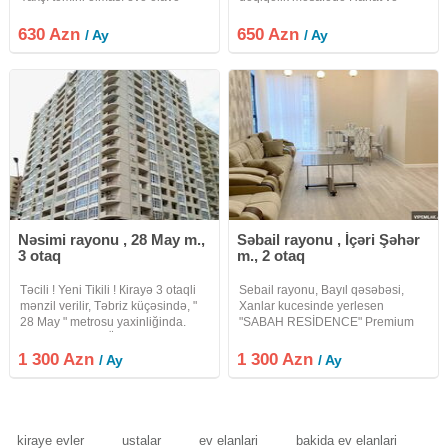
komfort və səliqəli görünüş
prestijli yaşayış üçün ideal seçim
qazandırır. Otaqlar geniş və
Mənzil haqqında 19 mərtəbəli
630 Azn
650 Azn
/ Ay
/ Ay
funksional şəkildə planlaşdırılıb,
binanın 17-ci mərtəbəsində Sahə
həm ailəvi yaşayış, həm də
55 m² 2 otaqlı Mənzil
Nəsimi rayonu , 28 May m.,
Səbail rayonu , İçəri Şəhər
3 otaq
m., 2 otaq
Təcili ! Yeni Tikili ! Кirayə 3 otaqli
Sebail rayonu, Bayıl qəsəbəsi,
mənzil verilir, Təbriz küçəsində, "
Xanlar kucesinde yerlesen
28 May " metrosu yaxinliğinda.
"SABAH RESİDENCE" Premium
Mərtəbə: 13/11. Ümumi sahəsi:
Lüks yasayıs kompleksinde 2
135 kv.m. Qaz + Kombi. Əla təmirli.
otaqli ela temirli menzil kirayeye
1 300 Azn
1 300 Azn
/ Ay
/ Ay
Parket döşəmə. Sanitar qovşaği (
verilir. 18/8, 83kv.m., san.qovsaqi,
her bir meiset avadanliqi
kiraye evler
ustalar
ev elanlari
bakida ev elanlari