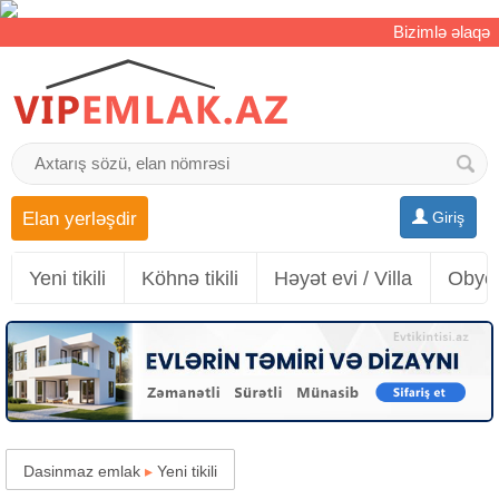
Bizimlə əlaqə
Elan yerləşdir
Giriş
Yeni tikili
Köhnə tikili
Həyət evi / Villa
Obyek
Dasinmaz emlak
▸
Yeni tikili