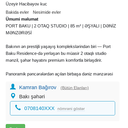
Üzeyir Hacibəyov kuc
Bakida evler
Nesimide evler
Ümumi məlumat
PORT BAKU | 2 OTAQ STUDIO | 85 m² | ƏŞYALI | DƏNİZ
MƏNZƏRƏSİ
Bakının ən prestijli yaşayış komplekslərindən biri — Port
Baku Residence-də yerləşən bu müasir 2 otaqlı studio
mənzil, şəhər həyatını premium komfortla birləşdirir.
Panoramik pəncərələrdən açılan birbaşa dəniz mənzərəsi
günün hər saatını fərqli bir atmosferə çevirir — sakit
Kamran Bağırov
səhərdən işıqlı axşam panoramasına qədər.
(Bütün Elanları)
Bakı şəhəri
Mənzil 85 m² sahəyə malikdir və tam şəkildə əşyalı satılır —
0708140XXX
dərhal yaşayış və ya
kirayə
üçün hazır vəziyyətdədir.
nömrəni göstər
Mərtəbə: 2/20