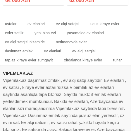
64 000 Azn
62 000 Azn
2 otaq studio tipli mənzil satışa
ən sakit ideal komplekslərindən
çıxarılır. Mənzil yeni tikili 15
biri duz gölü ətrafında havası
mərtəbəli
təmiz çox sakit gözəl bir
ustalar
ev elanlari
ev alqi satqisi
ucuz kiraye evler
evler satilir
yeni bina evi
yasamalda ev elanlari
ev alqi satqisi nizamide
nerimanovda evler
dasinmaz emlak
ev elanlari
ev alqi satqisi
tap.az kiraye evler sumqayit
xirdalanda kiraye evler
turlar
VIPEMLAK.AZ
Vipemlak.az daşınmaz əmlak , ev alqı satqı saytıdır. Ev elanlari ,
ev satisi , kiraye evler axtarırsızsa Vipemlak.az ev elanlari
saytında asanlıqla tapa bilərsiz. Saytda müxtəlif emlak elanlari
yerlesdirmek mümkündür. Bakida ev elanlari, Azerbaycanda ev
elanlari sizi maraqlandirirsa Vipemlak.az saytinda tapa bilersiniz.
Vipemlak.az Dasinmaz emlak saytinda pulsuz elan yerlesdir, oz
evini sat. Ev alqi satqisi , ev satisi rahat şəkildə həyata keçirə
bilərsiniz. Ev satışında əlavə Bakida kiraye evler, Azerbaycanda