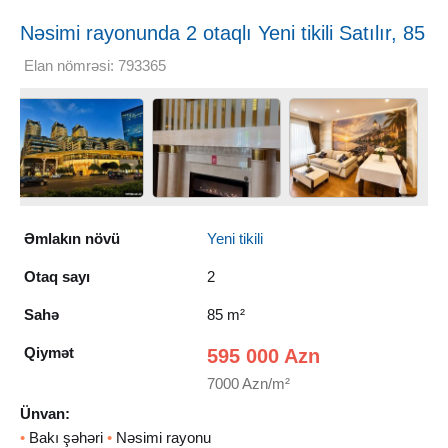
Nəsimi rayonunda 2 otaqlı Yeni tikili Satılır, 85
m²
Elan nömrəsi: 793365
Əmlakın növü
Yeni tikili
Otaq sayı
2
Sahə
85 m²
Qiymət
595 000 Azn
7000 Azn/m²
Ünvan:
•
Bakı şəhəri
•
Nəsimi rayonu