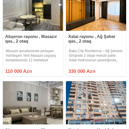
Abşeron rayonu , Masazır
Xətai rayonu , Ağ Şəhər
qəs., 2 otaq
qəs., 2 otaq
Masazir qəsəbəsində yerləşən
Baku City Residence – Ağ Şəhərin
möhtəşəm Yeni Masazır yaşayış
Girişində 2 otaqlı mənzil satılır
kompleksində 12 mərtəbəli
Xətai metrosunun yaxınlığında,
binanın 2-ci mərtəbəsində sahəsi
Kənd Təsərrüfatı Nazirliyinin
55 kv.m.olan kupçalı, ipotekaya
yanında yerləşən və Ağ Şəhər
110 000 Azn
330 000 Azn
yararlı, super təmirli, əşyalı, dosta,
layihəsinə daxil olan prestijli Baku
qardaşa layiq 2 otaqlı bina
City Residence yaşayış