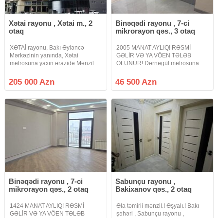
Xətai rayonu , Xətai m., 2
Binəqədi rayonu , 7-ci
otaq
mikrorayon qəs., 3 otaq
XƏTAİ rayonu, Bakı Əyləncə
2005 MANAT AYLIQ! RƏSMİ
Mərkəzinin yanında, Xətai
GƏLİR VƏ YA VÖEN TƏLƏB
metrosuna yaxın ərazidə Mənzil
OLUNUR! Dərnəgül metrosuna
Satılır 2 otaq 80 m² 16/24 mərtəbə
yaxın, Cəfər Xəndan küç., West
Qaz var Çıxarış (Kupça) İpotekaya
Town Yaşayış kompleksində
205 000 Azn
46 500 Azn
yararlı
QANUNI 3 OTAQLI mənzil çıxarılır.
.14 mərtəbəli binanın 14-cİ
mərtəbəsində yerləşir.
Binəqədi rayonu , 7-ci
Sabunçu rayonu ,
mikrorayon qəs., 2 otaq
Bakixanov qəs., 2 otaq
1424 MANAT AYLIQ! RƏSMİ
Əla təmirli mənzil.! Əşyalı.! Bakı
GƏLİR VƏ YA VÖEN TƏLƏB
şəhəri , Sabunçu rayonu ,