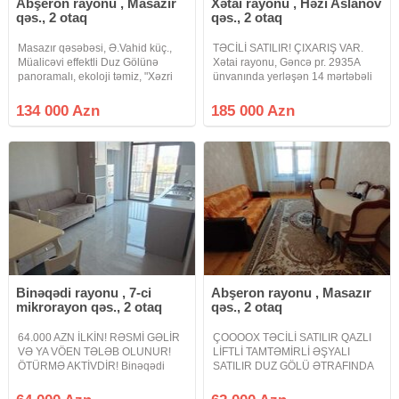
Abşeron rayonu , Masazır
Xətai rayonu , Həzi Aslanov
qəs., 2 otaq
qəs., 2 otaq
Masazır qəsəbəsi, Ə.Vahid küç.,
TƏCİLİ SATILIR! ÇIXARIŞ VAR.
Müalicəvi effektli Duz Gölünə
Xətai rayonu, Gəncə pr. 2935A
panoramalı, ekoloji təmiz, "Xəzri
ünvanında yerləşən 14 mərtəbəli
MTK"yaşayış kompleksində 12
yeni tikili binanın 12-ci
mərtəbəli binanın 6-cı
mərtəbəsində yerləşən qanuni 2
134 000 Azn
185 000 Azn
mərtəbəsində yerləşən 65 kv/m
otaqlı mənzil satışa çıxarılmışdır.
sahəsi 2 otaqlı studiya mənzil
Mənzil haqqında: Qanuni 2
Binəqədi rayonu , 7-ci
Abşeron rayonu , Masazır
mikrorayon qəs., 2 otaq
qəs., 2 otaq
64.000 AZN İLKİN! RƏSMİ GƏLİR
ÇOOOOX TƏCİLİ SATILIR QAZLI
VƏ YA VÖEN TƏLƏB OLUNUR!
LİFTLİ TAMTƏMİRLİ ƏŞYALI
ÖTÜRMƏ AKTİVDİR! Binəqədi
SATILIR DUZ GÖLÜ ƏTRAFINDA
rayonu, Cəfər Xəndan küçəsi,
RAHAT NƏFƏS YAŞAYIŞ
West Town yaşayış kompleksində
KOMPLEKSİ MASAZIR. Masazırın