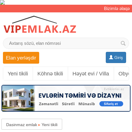
Bizimlə əlaqə
Elan yerləşdir
Giriş
Yeni tikili
Köhnə tikili
Həyət evi / Villa
Obyek
Dasinmaz emlak
▸
Yeni tikili