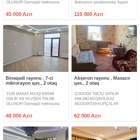
OLUNUR! Dərnəgül metrosuna
Bakıxanov qəsəbəsində, Aygün
yaxın, Cəfər Xəndan küç., West
mola piyada məsafədə yerləşən 5
Town Yaşayış kompleksində
mərtəbəli yeni tikilinin 3cü
45 000 Azn
115 000 Azn
QANUNI 2 OTAQLI mənzil çıxarılır.
mərtəbəsində yerləşəm ümumi
3 otaq studio kimidə istifadə etmək
sahəsi 40 kv\m olan qanuni 1
olar.16 mərtəbəli
otaqlı
Binəqədi rayonu , 7-ci
Abşeron rayonu , Masazır
mikrorayon qəs., 2 otaq
qəs., 2 otaq
1536 MANAT AYLIQ! RƏSMİ
ÇOOOOX TƏCİLİ SATILIR
GƏLİR VƏ YA VÖEN TƏLƏB
HƏLƏKİ MÜQAVİLƏ AZ
OLUNUR! Dərnəgül metrosuna
MÜDDƏTDƏ KUPÇALAR
yaxın, Cəfər Xəndan küç., West
VERİLƏCƏK QAZLI YAŞAYIŞLI
Town Yaşayış kompleksində
BİNA MASAZIR DAİRƏSİNDƏN
48 000 Azn
62 000 Azn
QANUNI 2 OTAQLI mənzil çıxarılır.
YUXARIDA Masazır dairəsindən
.16 mərtəbəli binanın 8-cİ
yuxarıda Al marketin yaxınlığında
mərtəbəsində yerləşir.
yerləşən yeni tikili binada əşyalı
mənzil