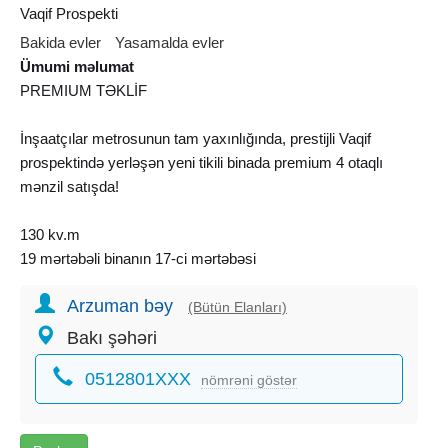
Vaqif Prospekti
Bakida evler
Yasamalda evler
Ümumi məlumat
PREMIUM TƏKLİF
İnşaatçılar metrosunun tam yaxınlığında, prestijli Vaqif
prospektində yerləşən yeni tikili binada premium 4 otaqlı
mənzil satışda!
130 kv.m
19 mərtəbəli binanın 17-ci mərtəbəsi
Qiymət: 300.000 AZN
Arzuman bəy
(Bütün Elanları)
Mənzilin üstünlükləri:
Bakı şəhəri
Kupçalı
0512801XXX
İpotekaya yararlı
nömrəni göstər
İnşaatçılar metrosuna piyada məsafə
Avtobus dayanacağının tam yaxınlığı