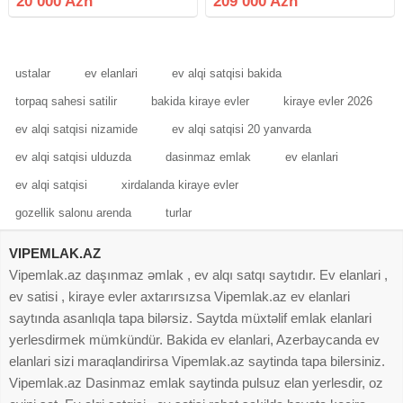
20 000 Azn
209 000 Azn
yeni tikili binanın 7-ci
Çıxarış (kupça) Kommunal:- Qaz,
mərtəbəsində mənzil satılır.
su, elektrik
Ümumi sahəsi-63
ustalar
ev elanlari
ev alqi satqisi bakida
torpaq sahesi satilir
bakida kiraye evler
kiraye evler 2026
ev alqi satqisi nizamide
ev alqi satqisi 20 yanvarda
ev alqi satqisi ulduzda
dasinmaz emlak
ev elanlari
ev alqi satqisi
xirdalanda kiraye evler
gozellik salonu arenda
turlar
VIPEMLAK.AZ
Vipemlak.az daşınmaz əmlak , ev alqı satqı saytıdır. Ev elanlari ,
ev satisi , kiraye evler axtarırsızsa Vipemlak.az ev elanlari
saytında asanlıqla tapa bilərsiz. Saytda müxtəlif emlak elanlari
yerlesdirmek mümkündür. Bakida ev elanlari, Azerbaycanda ev
elanlari sizi maraqlandirirsa Vipemlak.az saytinda tapa bilersiniz.
Vipemlak.az Dasinmaz emlak saytinda pulsuz elan yerlesdir, oz