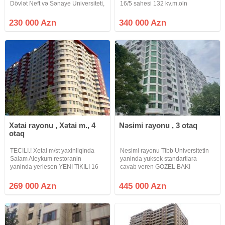
Dövlət Neft və Sənaye Universiteti,
16/5 sahesi 132 kv.m.oln
Səməd Vurğun bağı, " 28 Mall " və
Podmayak menzil satilir.Menzilin
" 28 May " metrosu yaxinliğinda.
yaxsi Proyekti var.Binanin gensi
230 000 Azn
340 000 Azn
Mərtəbə: 4/4. Eksperimental
heyeti ve Parkingi var.Butun
infrastrukturlar yaxinliqda yerlesir
Xətai rayonu , Xətai m., 4
Nəsimi rayonu , 3 otaq
otaq
TECILI.! Xetai m/st yaxinliqinda
Nesimi rayonu Tibb Universitetin
Salam Aleykum restoranin
yaninda yuksek standartlara
yaninda yerlesen YENI TIKILI 16
cavab veren GOZEL BAKI
mertebeli binanin 16-ci
yashayis kompleksinde 14
mertebesinde TEMIRSIZ (POD
mertebenin 4-cu mertebesinde
269 000 Azn
445 000 Azn
MAYAK) 4 otaqli menzil satilir
sahesi 127 kv/m oplan tam
menzil sonuncu mertebede
skvaznoy layiheye sahib 3 otraqli
yerlesir MANSARD
qazli kupcali