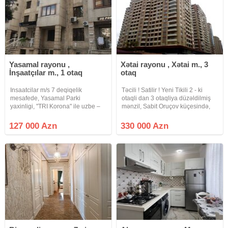
Yasamal rayonu ,
Xətai rayonu , Xətai m., 3
İnşaatçılar m., 1 otaq
otaq
Insaatcilar m/s 7 deqiqelik
Təcili ! Satilir ! Yeni Tikili 2 - ki
mesafede, Yasamal Parki
otaqli dan 3 otaqliya düzəldilmiş
yaxinligi, "TRI Korona" ile uzbe –
mənzil, Sabit Oruçov küçesində,
uz, Zerdabi kucesi, umumi sahesi
Ailə Məhkəməsi və " Xətai "
30 kv m olan 1 otaqli menzil satilir.
metrosu yaxınlığında. Mərtəbə:
127 000 Azn
330 000 Azn
Mertebe 5/3, orta blok, orta temir,
20/8. Ümumi sahəsi: 88 kv.m. Əla
qaz, su, ishiq
təmirli.