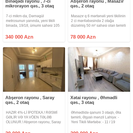
Binəqədi rayonu , 7-ci
Abşeron rayonu , Masazır
mikrorayon qəs., 3 otaq
qəs., 2 otaq
7-ci mikrn-da, Dərnəgül
Masazır q 6 mərtənəli yeni tikilinin
metrosunun yanında, yeni tikili
2 ci mər4əbəsində 2 otağa
binada, 19/18, ümumi sahəsi 105
düzəlmiş 50 m² sahəsi olan təmirli
m² olan, super təmirli və tam əşyalı
mənzil satılır.Mebellerlə birgə,
3 otaqlı mənzil satılır. Mənzilin
elektironika xaric.Eyvan, Qaz, Lift,
340 000 Azn
78 000 Azn
super panoraması var. Yaxınlıqda
Kupça
hər bir infrastruktur
Abşeron rayonu , Saray
Xətai rayonu , Əhmədli
qəs., 2 otaq
qəs., 3 otaq
HAZIR 4%-Lİ İPOTEKA.! RƏSMİ
Əhmədlidə qanuni 3 otaqlı, Əla
GƏLİR VƏ YA VÖEN TƏLƏB
təmirli, Əşyalı mənzil Lahiyə: -
OLUNUR.! Abşeron rayonu, Saray
Yeni Tikili Mərtəbə: - 11 / 19
qəsəbəsində Saray Petrol ilə üz
Sahəsi: - 102 kv.m.(faktiki) Otaq
bə üz inşa edilmiş 14 mərtəbəli
sayı: - 3 Qanuni 3 otaqdı Sənəd:-