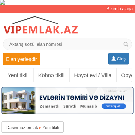
Bizimlə əlaqə
Elan yerləşdir
Giriş
Yeni tikili
Köhnə tikili
Həyət evi / Villa
Obyek
Dasinmaz emlak
▸
Yeni tikili