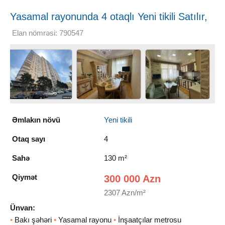
Yasamal rayonunda 4 otaqlı Yeni tikili Satılır,
130 m²
Elan nömrəsi: 790547
Əmlakın növü
Yeni tikili
Otaq sayı
4
Sahə
130 m²
Qiymət
300 000 Azn
2307 Azn/m²
Ünvan:
•
Bakı şəhəri
•
Yasamal rayonu
•
İnşaatçılar metrosu