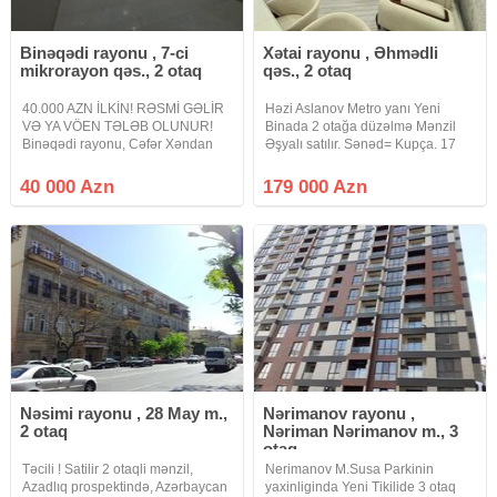
Binəqədi rayonu , 7-ci
Xətai rayonu , Əhmədli
mikrorayon qəs., 2 otaq
qəs., 2 otaq
40.000 AZN İLKİN! RƏSMİ GƏLİR
Həzi Aslanov Metro yanı Yeni
VƏ YA VÖEN TƏLƏB OLUNUR!
Binada 2 otağa düzəlmə Mənzil
Binəqədi rayonu, Cəfər Xəndan
Əşyalı satılır. Sənəd= Kupça. 17
küçəsi, West Town yaşayış
Mərtəbənin 16 cı mərtəbəsi.
kompleksində 2 otaq studio tipli
Sahə=55 kv. Binada 2 Sürətli lift
40 000 Azn
179 000 Azn
mənzil satışa çıxarılır. Mənzil yeni
həmçinin Yeraltı Parking
tikili 16 mərtəbəli binanın 12-ci
mövcuddur. Qiymətin də Endirim
olunacaq.
Nəsimi rayonu , 28 May m.,
Nərimanov rayonu ,
2 otaq
Nəriman Nərimanov m., 3
otaq
Təcili ! Satilir 2 otaqli mənzil,
Nerimanov M.Susa Parkinin
Azadlıq prospektində, Azərbaycan
yaxinliginda Yeni Tikilide 3 otaq