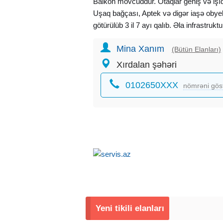
Balkon mövcuddur. Otaqlar geniş və işıql
Uşaq bağçası, Aptek və digər iaşə obyekt
götürülüb 3 il 7 ayı qalıb. Əla infrastrukt
ərazidir.
Mina Xanım
Əlavə Məlumat üçün əlaqə saxlaya bilər
(Bütün Elanları)
İlkin ödəniş: 68 000 AZN
Xırdalan şəhəri
Qalıq Borcu: 100 000 AZN
0102650XXX
Aylıq ödəniş: 2334 AZN
nömrəni gös
Qalan müddət: 3 İl 7AY
OFİSİN XİDMƏT HAQQI : 1000 AZN Təşk
Yeni tikili elanları