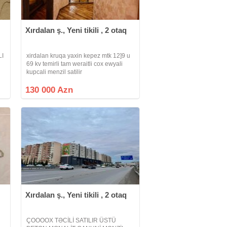
Xırdalan ş., Yeni tikili , 2 otaq
LI
xirdalan kruqa yaxin kepez mtk 12]9 u
69 kv temirli tam weraitli cox ewyali
kupcali menzil satilir
un
130 000 Azn
Xırdalan ş., Yeni tikili , 2 otaq
ÇOOOOX TƏCİLİ SATILIR ÜSTÜ