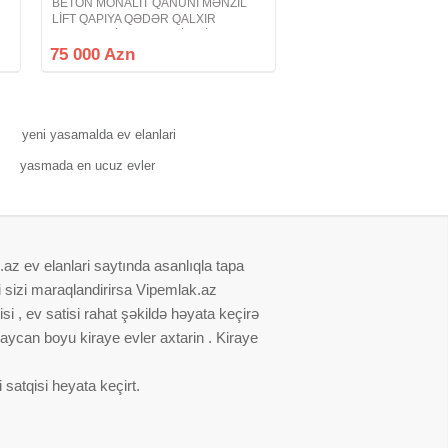
u
BETON MONALİT QANUNİ MƏNZİL
s
LİFT QAPIYA QƏDƏR QALXIR
KUPÇALI BİNA QAZLI LİFTLİ
TAMTƏMİRLİ XIRDALAN ŞƏHƏRİ
75 000 Azn
BAKI-SUMQAYIT ŞOSSESİ ABŞERON
GƏNCLƏR ŞƏHƏRCİYİNDƏ. Xırdalan
şəhəri Bakı Sumqayıt
yeni yasamalda ev elanlari
yasmada en ucuz evler
.az ev elanlari saytında asanlıqla tapa
i sizi maraqlandirirsa Vipemlak.az
i , ev satisi rahat şəkildə həyata keçirə
baycan boyu kiraye evler axtarin . Kiraye
satqisi heyata keçirt.