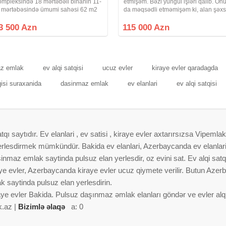
ompleksində 18 mərtəbəli binanin 11-
etmişəm. Bəzi yüngül işləri qalib. On
i mərtəbəsində ümumi sahəsi 62 m2
da məqsədli etməmişəm ki, alan şəx
lan Qanuni 2- otaqlı suvaqlı mənzil
öz zövqünə uyğun etsin. Daş binadır.
atılır. Mənzilə pvc plastik pəncərələr
Hər iki tərəfə eyvanı var.Mətbəxi
3 500 Azn
115 000 Azn
 seyf qapı , su , işıq lift şirkət
genişdir. Bütün kommunalları var.
Qapıları
az emlak
ev alqi satqisi
ucuz evler
kiraye evler qaradagda
qisi suraxanida
dasinmaz emlak
ev elanlari
ev alqi satqisi
 saytıdır. Ev elanlari , ev satisi , kiraye evler axtarırsızsa Vipemlak
 yerlesdirmek mümkündür. Bakida ev elanlari, Azerbaycanda ev elanlar
nmaz emlak saytinda pulsuz elan yerlesdir, oz evini sat. Ev alqi satqis
aye evler, Azerbaycanda kiraye evler ucuz qiymete verilir. Butun Azer
 saytinda pulsuz elan yerlesdirin.
aye evler Bakida. Pulsuz daşınmaz əmlak elanları göndər ve evler alqi 
k.az |
Bizimlə əlaqə
a: 0