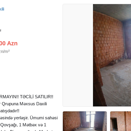
ili
²
00 Azn
zn/m²
AYIN!! TƏCİLİ SATILIR!!
ər Qrupuna Məxsus Daxili
tışdadır!!
bəsində yerləşir. Ümumi sahəsi
r Qovşağı, 1 Mətbəx və 1