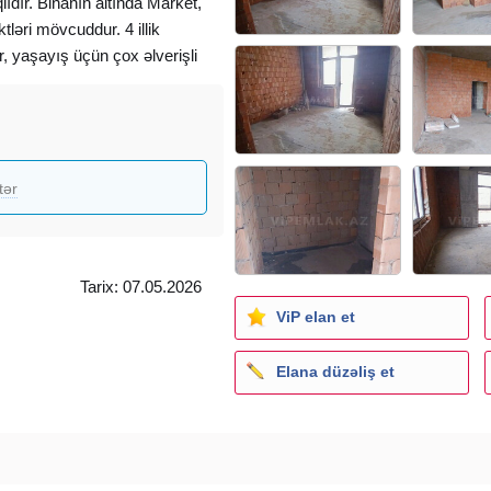
ıdır. Binanın altında Market,
ləri mövcuddur. 4 illik
ur, yaşayış üçün çox əlverişli
siniz
tər
il edir.
Tarix: 07.05.2026
ViP elan et
Elana düzəliş et