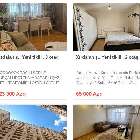
ırdalan ş., Yeni tikili , 3 otaq
Xırdalan ş., Yeni tikili , 2 otaq
OOOOOOX TƏCİLİ SATILIR
Adres: Mənzil Xırdalan Jasmin Parkı
UPÇALI İPOTEKAYA YARARLI QAZLI
yaxınlıqı. Növ : Yeni Tikili Mərtəbə : 6
İFTLİ TAMTƏMİRLİ ƏŞYALI SATILIR
Otaq sayı: 2 Sahə: 54m² Təmir: Əla
IRDALAN ŞƏHƏRİ BAKI-SUMQAYIT
Sənəd: Müqavilə Qiymət: 65.000man
OSSESİ ABŞERON GƏNCLƏR
Mənzildə Bəzi Əşyalar qalacaq
23 000 Azn
65 000 Azn
ƏHƏRCİYİNDƏ. Xırdalan şəhəri Bakı
Mənzilin təmiriə eytiyacı var
umqayıt yolunun kənarında Riyad
carət