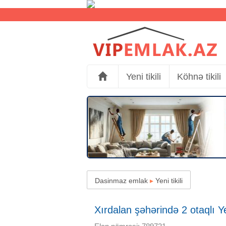
Yeni tikili
Köhnə tikili
Dasinmaz emlak
▸
Yeni tikili
Xırdalan şəhərində 2 otaqlı Yen