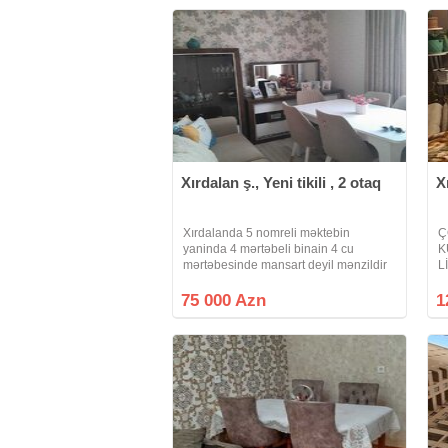
Xırdalan ş., Yeni tikili , 2 otaq
X
Xırdalanda 5 nomreli məktebin
Ç
yaninda 4 mərtəbeli binain 4 cu
K
mərtəbesinde mansart deyil mənzildir
L
56 kv 2 otaq mətbəx h/t temirli qaz su
X
işiq diamdir sənət hələlk müqavilə
Ş
75 000 Azn
1
mətbəx mebeli konbi qalir qiymət
Ş
75000 azn
S
ti