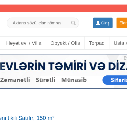
Elan
Giriş
Həyət evi / Villa
Obyekt / Ofis
Torpaq
Usta 
i tikili Satılır, 150 m²