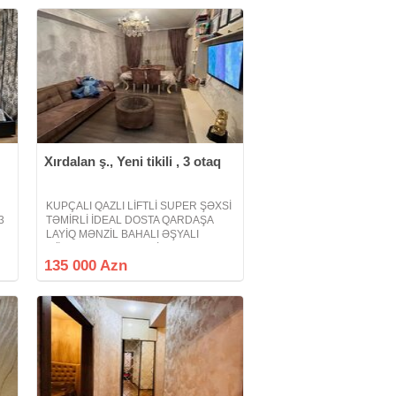
Xırdalan ş., Yeni tikili , 3 otaq
n
KUPÇALI QAZLI LİFTLİ SUPER ŞƏXSİ
/3
TƏMİRLİ İDEAL DOSTA QARDAŞA
LAYİQ MƏNZİL BAHALI ƏŞYALI
at
GÖZƏL AURALI MƏNZİL Xırdalan
şəhəri Bakı - Sumqayıt yolunun
135 000 Azn
kənarında Riyad ticarət mərkəzi ilə
üzbəüz yerləşən Abşeron Gənclər