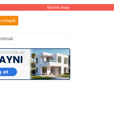
Bizimlə əlaqə
 yerləşdir
xidməti