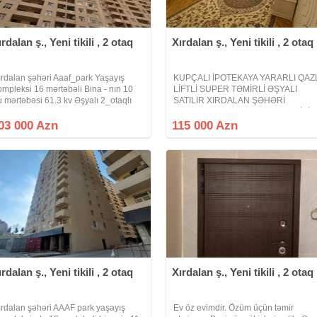
ırdalan ş., Yeni tikili , 2 otaq
Xırdalan ş., Yeni tikili , 2 otaq
ırdalan şəhəri Aaaf_park Yaşayış
KUPÇALI İPOTEKAYA YARARLI QAZ
ompleksi 16 mərtəbəli Bina - nın 10
LİFTLİ SUPER TƏMİRLİ ƏŞYALI
u mərtəbəsi 61.3 kv Əşyalı 2_otaqlı
SATILIR XIRDALAN ŞƏHƏRİ
ənzil satışda real Alıcı zəng eləsin
ABŞERON GƏNCLƏR ŞƏHƏRCİYİ.
Xırdalan şəhəri Bakı Sumqayıt yolun
03 000 Azn
115 000 Azn
kənarında Riyad ticarət mərkəzi ilə
üzbəüz yerləşən Abşeron Gənclər
ırdalan ş., Yeni tikili , 2 otaq
Xırdalan ş., Yeni tikili , 2 otaq
ırdalan şəhəri AAAF park yaşayış
Ev öz evimdir. Özüm üçün təmir