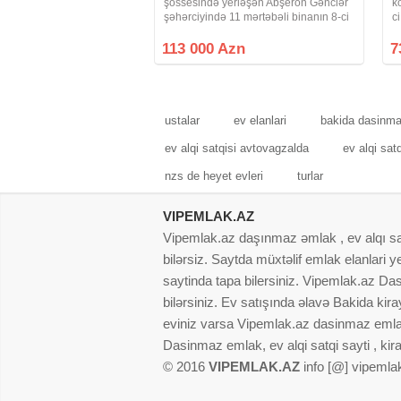
şossesində yerləşən Abşeron Gənclər
k
şəhərciyində 11 mərtəbəli binanın 8-ci
c
mərtəbəsində sahəsi 70 kv .m olan 3
o
otaqlı super təmirli, kupçalı, ipotekaya
s
113 000 Azn
7
yararlı bina evi təcili satılır.Qaz,
və
ustalar
ev elanlari
bakida dasinm
ev alqi satqisi avtovagzalda
ev alqi sat
nzs de heyet evleri
turlar
VIPEMLAK.AZ
Vipemlak.az daşınmaz əmlak , ev alqı satqı
bilərsiz. Saytda müxtəlif emlak elanlari
saytinda tapa bilersiniz. Vipemlak.az Dasi
bilərsiniz. Ev satışında əlavə Bakida kir
eviniz varsa Vipemlak.az dasinmaz emlak
Dasinmaz emlak, ev alqi satqi sayti , kir
© 2016
VIPEMLAK.AZ
info [@] vipemla