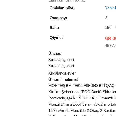
Elan nömrəsi: 789731
Əmlakın növü
Yeni tik
Otaq sayı
2
Sahə
150 m
Qiymət
68 0
453 A
Ünvan:
Xırdalan şəhəri
Xırdalan şəhəri
Xirdalanda evler
Ümumi məlumat
MÖHTƏŞƏM TƏKLİF!!FÜRSƏTİ QAÇIRM
Xıralan Şəhərində, "ECO Bank" Şirkətl
İpotekada, QANUNİ 2 OTAQLI mənzil Sa
Mənzil 14 mərtəbəli binanın 3-cü mərtə
150 kv/m-dir.Mənzildə 2 Otaq, 2 Sanita