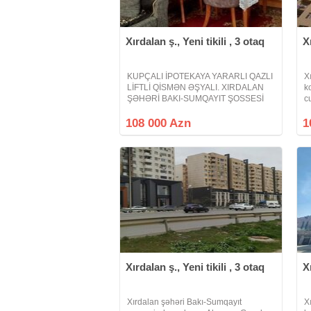
Xırdalan ş., Yeni tikili , 3 otaq
X
KUPÇALI İPOTEKAYA YARARLI QAZLI
X
LİFTLİ QİSMƏN ƏŞYALI. XIRDALAN
k
ŞƏHƏRİ BAKI-SUMQAYIT ŞOSSESİ
c
ABŞERON GƏNCLƏR
M
ŞƏHƏRCİYİNDƏ. Xırdalan şəhəri
108 000 Azn
1
Bakı-Sumqayıt yolunun kənarında
Riyad ticarət mərkəzi ilə üzbəüz
yerləşən Abşeron
Xırdalan ş., Yeni tikili , 3 otaq
X
Xırdalan şəhəri Bakı-Sumqayıt
X