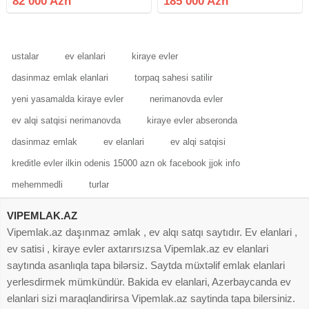
82 000 Azn
185 000 Azn
binanın 8-cu mərtəbəsində
yerləşir.kupçada (58.60 kv/m)-dir
ustalar
ev elanlari
kiraye evler
dasinmaz emlak elanlari
torpaq sahesi satilir
yeni yasamalda kiraye evler
nerimanovda evler
ev alqi satqisi nerimanovda
kiraye evler abseronda
dasinmaz emlak
ev elanlari
ev alqi satqisi
kreditle evler ilkin odenis 15000 azn ok facebook jjok info
mehemmedli
turlar
VIPEMLAK.AZ
Vipemlak.az daşınmaz əmlak , ev alqı satqı saytıdır. Ev elanlari ,
ev satisi , kiraye evler axtarırsızsa Vipemlak.az ev elanlari
saytında asanlıqla tapa bilərsiz. Saytda müxtəlif emlak elanlari
yerlesdirmek mümkündür. Bakida ev elanlari, Azerbaycanda ev
elanlari sizi maraqlandirirsa Vipemlak.az saytinda tapa bilersiniz.