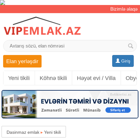
Bizimlə əlaqə
Elan yerləşdir
Giriş
Yeni tikili
Köhnə tikili
Həyət evi / Villa
Obyek
Dasinmaz emlak
▸
Yeni tikili