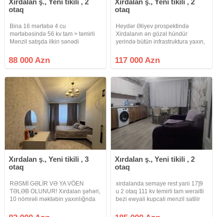
Xırdalan ş., Yeni tikili , 2
Xırdalan ş., Yeni tikili , 2
otaq
otaq
Bina 16 mərtəbə 4 cu
Heydər Əliyev prospektində
mərtəbəsində 56 kv tam > təmirli
Xirdalanın ən gözəl hündür
Mənzil satışda ilkin sənədi
yerində bütün infrastruktura yaxın,
Muqavilə
Mədəniyyət evi ilə üzbəüz Kristal 2
dən 150 metr sağa Qatar
88 000 Azn
117 000 Azn
vağzalına (20 30 dəqiqəyə 28 may
metrosuna) 200 metr 5 dəqiqəlik
Xırdalan ş., Yeni tikili , 3
Xırdalan ş., Yeni tikili , 2
otaq
otaq
RƏSMİ GƏLİR VƏ YA VÖEN
xirdalanda semaye rest yani 17]9
TƏLƏB OLUNUR! Xırdalan şəhəri,
u 2 otaq 111 kv temirli tam weraitli
10 nömrəli məktəbin yaxınlığnda
bezi ewyali kupcali menzil satilir
3otağlı mənzil çıxarılır. 2 otaqdan 3
otağa düzəlmədir. 11 mərtəbəli