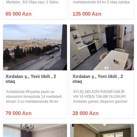
Mərtəbə : 6/3 Otaq sayı: 2 Sahə:
mərtəbesinde 64 kv 3 otaq zalstya
54m² Təmir: Əla Sənəd: Müqavilə
temirli ve tam əşyali satılır qaz su
Qiymət: 65.000manat Mənzildə
işiq lifdi daimidir sənət kupca
65 000 Azn
135 000 Azn
Bəzi Əşyalar qalacaq Mənzilin
qiymət 135000 azn
təmiriə eytiyacı var
Xırdalan ş., Yeni tikili , 2
Xırdalan ş., Yeni tikili , 2
otaq
otaq
Xırdalanda Aff parka yaxin su
AYLIQ 385 AZN! RƏSMİ GƏLİR
idarəsinin binasinda 14 mərtəbeli
VƏ YA VÖEN TƏLƏB OLUNUR!
binain 3 cu mərtəbesinde 66 kv
Xırdalan şəhəri, Abşeron gənclər
radnoy 2 otaq mətbəx təmirsiz tam
şəhərciyində 2 OTAQLI studio
yasayli binada həmən təmir edib
mənzil çıxarılır. 11 mərtəbəli
79 000 Azn
28 000 Azn
yasamaq olar qaz su işiq lifdi
binanın 1-ci mərtəbəsində yerləşir.
daimdir sənət müqavlə
Ümumi sahəsi 38 kv/m-dir.
(Kupçada