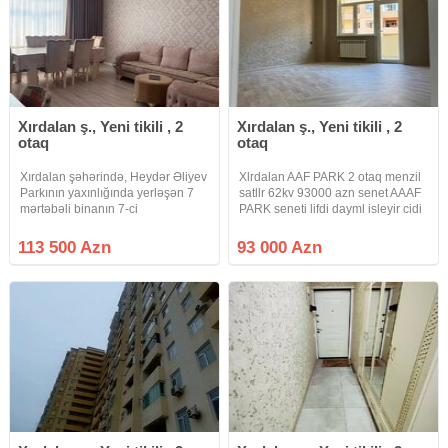
Xırdalan ş., Yeni tikili , 2
Xırdalan ş., Yeni tikili , 2
otaq
otaq
Xırdalan şəhərində, Heydər Əliyev
Xlrdalan AAF PARK 2 otaq menzil
Parkının yaxınlığında yerləşən 7
satllr 62kv 93000 azn senet AAAF
mərtəbəli binanın 7-ci
PARK seneti lifdi dayml isleyir cidi
mərtəbəsində yerləşən, ümumi
olan buyrsun zeg edsin Ofis haql 1
sahəsi 63 m² olan 2 otaqlı mənzil
faylz tesekuller
113 500 Azn
93 000 Azn
satılır. Mənzil yüksək keyfiyyətlə
təmir olunub və tam əşyalı