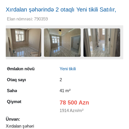
Xırdalan şəhərində 2 otaqlı Yeni tikili Satılır,
41 m²
Elan nömrəsi: 790359
Əmlakın növü
Yeni tikili
Otaq sayı
2
Sahə
41 m²
Qiymət
78 500 Azn
1914 Azn/m²
Ünvan:
Xırdalan şəhəri