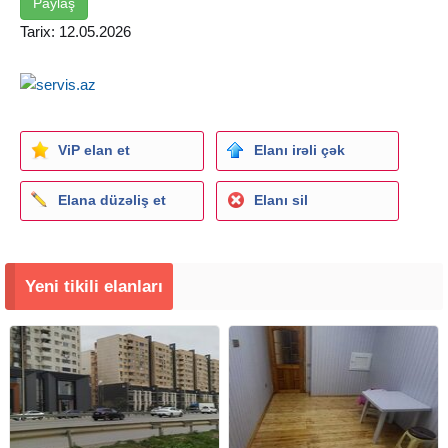
Paylaş
Tarix: 12.05.2026
ViP elan et
Elanı irəli çək
Elana düzəliş et
Elanı sil
Yeni tikili elanları