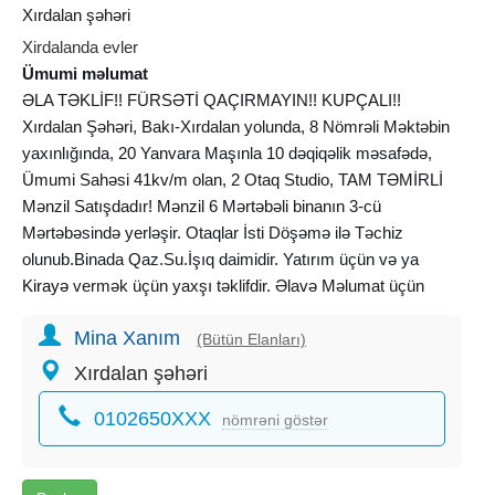
Xırdalan şəhəri
Xirdalanda evler
Ümumi məlumat
ƏLA TƏKLİF!! FÜRSƏTİ QAÇIRMAYIN!! KUPÇALI!!
Xırdalan Şəhəri, Bakı-Xırdalan yolunda, 8 Nömrəli Məktəbin
yaxınlığında, 20 Yanvara Maşınla 10 dəqiqəlik məsafədə,
Ümumi Sahəsi 41kv/m olan, 2 Otaq Studio, TAM TƏMİRLİ
Mənzil Satışdadır! Mənzil 6 Mərtəbəli binanın 3-cü
Mərtəbəsində yerləşir. Otaqlar İsti Döşəmə ilə Təchiz
olunub.Binada Qaz.Su.İşıq daimidir. Yatırım üçün və ya
Kirayə
vermək üçün yaxşı təklifdir. Əlavə Məlumat üçün
əlaqə saxlaya bilərsiniz.
Mina Xanım
QİYMƏT: 78 500 AZN
(Bütün Elanları)
OFİSİN XİDMƏT HAQQI : 1000 AZN TƏŞKİL EDİR.
Xırdalan şəhəri
0102650XXX
nömrəni göstər